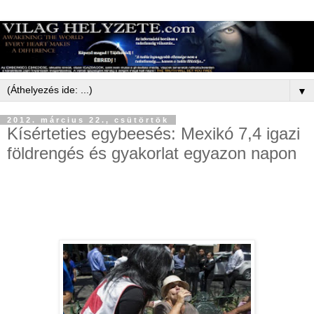
▼
2012. március 22., csütörtök
Kísérteties egybeesés: Mexikó 7,4 igazi
földrengés és gyakorlat egyazon napon