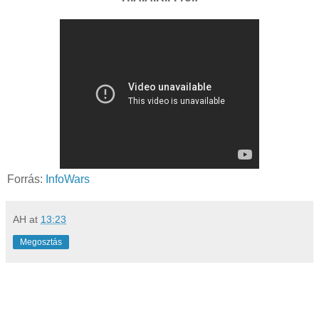
Forrás:
InfoWars
AH
at
13:23
Megosztás