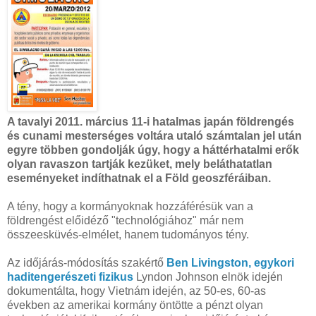
A tavalyi 2011. március 11-i hatalmas japán földrengés
és cunami mesterséges voltára utaló számtalan jel után
egyre többen gondolják úgy, hogy a háttérhatalmi erők
olyan ravaszon tartják kezüket, mely beláthatatlan
eseményeket indíthatnak el a Föld geoszféráiban.
A tény, hogy a kormányoknak hozzáférésük van a
földrengést előidéző "technológiához" már nem
összeesküvés-elmélet, hanem tudományos tény.
Az időjárás-módosítás szakértő
Ben Livingston, egykori
haditengerészeti fizikus
Lyndon Johnson elnök idején
dokumentálta, hogy Vietnám idején, az 50-es, 60-as
években az amerikai kormány öntötte a pénzt olyan