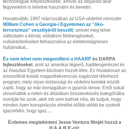
technológiák kifejlesztésébe, amivel az időjárást akár
fegyverként is lehetne használni és bevetni.
Hovatovább, 1997 márciusában az USA védelmi miniszter
William Cohen a Georgia-i Egyetemen az "öko-
terrorizmus" veszélyéről beszélt:
amivel meg lehet
változtatni a klímát, előidézni földrengéseket,
vulkánkitöréseket felhasználva az elektromágneses
hullámokat...
És nem lehet nem megemlíteni a HAARP
és DARPA
fejlesztéseket
, amit az amerikai légierő, haditengerészet és
az Alaszkai Egyetem közösen hozott létre. Ez hivatalosan az
ionoszférát kutató magasfrekvenciás sugárzást létrehozó
program, mely olyan biztonsági és védelmi keretek között
zajlik, hogy az már önmagában is gyanús lenne. Erről sokat
olvashattok a neten és általában összeesküvés kategóriába
sorolják be azok, akik mit sem tudnak róla, de tudjuk, hogy
minden ilyen konspirációs elmélet előbb-utóbb be szokott
igazolódni, hogy igaz.....
Érdemes megtekinteni Jesse Ventura filmjét hozzá a
H.A.A.R.P.-ról: