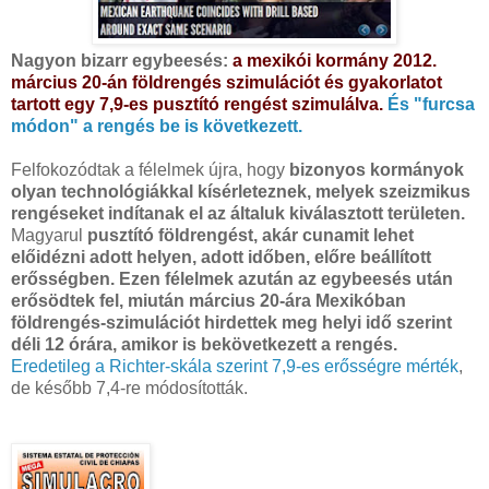
Nagyon bizarr egybeesés:
a mexikói kormány 2012.
március 20-án földrengés szimulációt és gyakorlatot
tartott egy 7,9-es pusztító rengést szimulálva.
És "furcsa
módon" a rengés be is következett.
Felfokozódtak a félelmek újra, hogy
bizonyos kormányok
olyan technológiákkal kísérleteznek, melyek szeizmikus
rengéseket indítanak el az általuk kiválasztott területen.
Magyarul
pusztító földrengést, akár cunamit lehet
előidézni adott helyen, adott időben, előre beállított
erősségben. Ezen félelmek azután az egybeesés után
erősödtek fel, miután március 20-ára Mexikóban
földrengés-szimulációt hirdettek meg helyi idő szerint
déli 12 órára, amikor is bekövetkezett a rengés.
Eredetileg a Richter-skála szerint 7,9-es erősségre mérték
,
de később 7,4-re módosították.