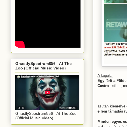
GhastlySpectrum856 - At The
Zoo (Official Music Video)
A képek:
Egy férfi a Föld
Castro
...stb...,
azután
kiemelve 
elleni támadás
(S
GhastlySpectrum856 - At The Zoo
(Official Music Video)
Minden egyes ese
Ezt a netről gyűjt