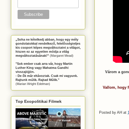
„Soha ne kételkedj abban, hogy egy mély
gondolatokkal rendelkező, felelősségteljes
kis csoport képes megváltoztatni a világot,
hiszen ez az egyetlen módja a világ
megváltoztatásának!”
(Margaret Mead)
"Sok ember csak arra vár, hogy Martin
Luther King vagy Mahatma Gandhi
Várom a gondo
visszajöjjön.
- De ők már eltávoztak. Csak mi vagyunk.
Rajtunk múlik. Rajtad Múlik."
(Marian Wright Edelman)
Vallom, hogy 
Top Exopolitikai Filmek
Posted by
AH
at