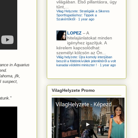
világában. Első pillantásra, úgy
tűnt,...
Vilag Helyzete: Stratégiák a Sikeres
Sportfogadáshoz: Tippek a
Szakértőktől
·
1 year ago
LOPEZ
– A
hitelajánlatokat minden
igényhez igazítjuk. A
kérelem kapcsolódhat:
személyi kölcsön az Ön...
Világ helyzete: Újra komoly interjúban
beszél a földönkívüliek jelenlétéről a volt
alance in Aquarius
kanadai védelmi miniszter !
·
1 year ago
 end.
lahoma, jfk,
 I suspect,
VilagHelyzete Promo
atunk."