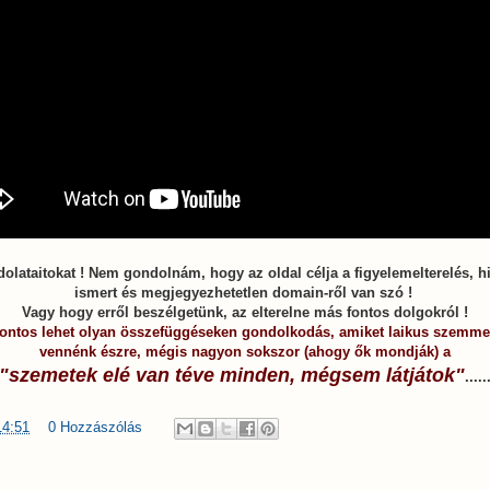
lataitokat ! Nem gondolnám, hogy az oldal célja a figyelemelterelés, h
ismert és megjegyezhetetlen domain-ről van szó !
Vagy hogy erről beszélgetünk, az elterelne más fontos dolgokról !
fontos lehet olyan összefüggéseken gondolkodás, amiket laikus szemme
vennénk észre, mégis nagyon sokszor (ahogy ők mondják) a
"szemetek elé van téve minden, mégsem látjátok"
.....
14:51
0 Hozzászólás