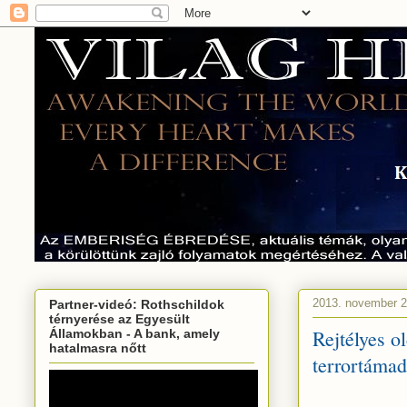
2013. november 2
Partner-videó: Rothschildok
térnyerése az Egyesült
Rejtélyes o
Államokban - A bank, amely
hatalmasra nőtt
terrortámad