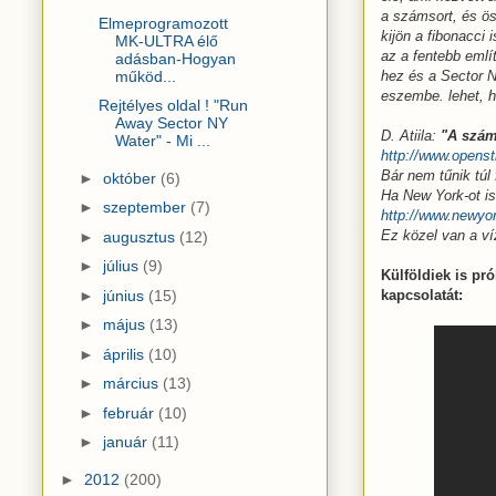
a számsort, és ö
Elmeprogramozott
kijön a fibonacci 
MK-ULTRA élő
az a fentebb említe
adásban-Hogyan
működ...
hez és a Sector N
eszembe. lehet, h
Rejtélyes oldal ! "Run
Away Sector NY
D. Atiila:
"A szám
Water" - Mi ...
http://www.opens
Bár nem tűnik túl
►
október
(6)
Ha New York-ot is
►
szeptember
(7)
http://www.newyor
Ez közel van a ví
►
augusztus
(12)
►
július
(9)
Külföldiek is pr
►
június
(15)
kapcsolatát:
►
május
(13)
►
április
(10)
►
március
(13)
►
február
(10)
►
január
(11)
►
2012
(200)