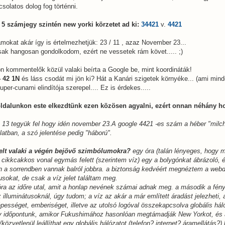
solatos dolog fog történni.
 5 számjegy szintén new yorki körzetet ad ki:
34421
v.
4421
ámokat akár így is értelmezhetjük: 23 / 11 , azaz November 23...
ak hangosan gondolkodom, ezért ne vessetek rám követ..... ;)
kon kommentelők közül valaki beírta a Google be, mint koordináták!
4 42 1N
és láss csodát mi jön ki? Hát a Kanári szigetek környéke... (ami mi
uper-cunami elindítója szerepel.... Ez is érdekes.....
oldalunkon este elkezdtünk ezen közösen agyalni, ezért onnan néhány h
1 13 tegyük fel hogy idén november 23.A google 4421 -es szám a héber "milc
latban, a szó jelentése pedig "háború".
yelt valaki a végén bejövő szimbólumokra?
egy óra (talán lényeges, hogy 
t cikkcakkos vonal egymás felett (szerintem víz) egy a bolygónkat ábrázoló, 
n a sorrendben vannak balról jobbra. a biztonság kedvéért megnéztem a web
usokat, de csak a víz jelet találtam meg.
ra az időre utal, amit a honlap nevének számai adnak meg. a második a fény
 illuminátusoknál, úgy tudom; a víz az akár a már említett áradást jelezheti, a
népességet, emberiséget, illetve az utolsó logóval összekapcsolva globális hál
y időpontunk, amikor Fukushimához hasonlóan megtámadják New Yorkot, és á
közvetlenül leállíthat egy globális hálózatot (telefon? internet? áramellátás?