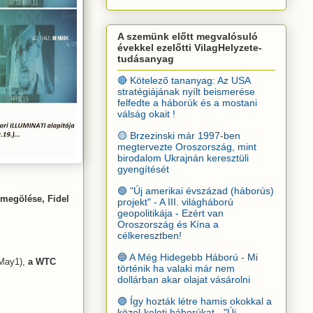
A szemünk előtt megvalósuló
évekkel ezelőtti VilagHelyzete-
tudásanyag
🔴 Kötelező tananyag: Az USA
stratégiájának nyílt beismerése
felfedte a háborúk és a mostani
válság okait !
🟡 Brzezinski már 1997-ben
megtervezte Oroszország, mint
birodalom Ukrajnán keresztüli
gyengítését
🟢 "Új amerikai évszázad (háborús)
 megölése, Fidel
projekt" - A III. világháború
geopolitikája - Ezért van
Oroszország és Kína a
célkeresztben!
🔵 A Még Hidegebb Háború - Mi
May1),
a WTC
történik ha valaki már nem
dollárban akar olajat vásárolni
🟣 Így hozták létre hamis okokkal a
közel-keleti háborúkat - "Új