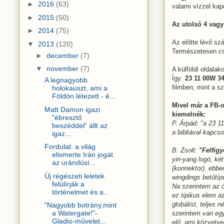
►
2016
(63)
valami vízzel kapc
►
2015
(50)
Az utolsó 4 vagy
►
2014
(75)
Az előtte lévő sz
▼
2013
(120)
Természetesen cs
►
december
(7)
▼
november
(7)
A külföldi oldala
Így:
23 11 00W 3
A legnagyobb
filmben, mint a sz
holokauszt, ami a
Földön létezett - é...
Mivel már a FB-
Matt Damon igazi
kiemelnék:
"ébresztő
P. Árpád: "a 23 1
beszéddel" állt az
a bibliával kapcso
igaz...
Fordulat: a világ
B. Zsolt:
"Felfig
elismerte Irán jogát
yin-yang logó, ké
az urándúsí...
(konnektor). ebbe
Új régészeti leletek
wingdings betűtíp
felülírják a
Na szerintem az ó
történelmet és a...
ez tipikus elem az
globálist, teljes 
"Nagyobb botrány,mint
a Watergate!"-
szerintem van eg
Gladio-művelet...
elő, ami közvetve/