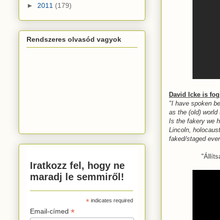
►
2011
(179)
Rendszeres olvasód vagyok
David Icke is fo
"I have spoken bef
as the (old) world
Is the fakery we 
Lincoln, holocaus
faked/staged even
"Állít
Iratkozz fel, hogy ne
maradj le semmiről!
*
indicates required
*
Email-címed