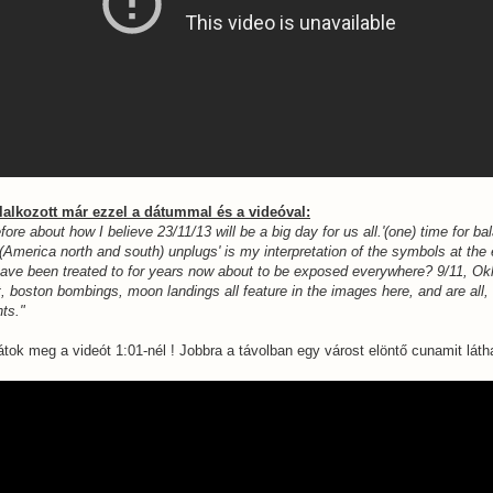
glalkozott már ezzel a dátummal és a videóval:
ore about how I believe 23/11/13 will be a big day for us all.
'(one) time for b
 (America north and south) unplugs' is my interpretation of the symbols at the
have been treated to for years now about to be exposed everywhere? 9/11, Ok
t,
boston bombings, moon landings all feature in the images here, and are all,
ts."
sátok meg a videót 1:01-nél ! Jobbra a távolban egy várost elöntő cunamit láth