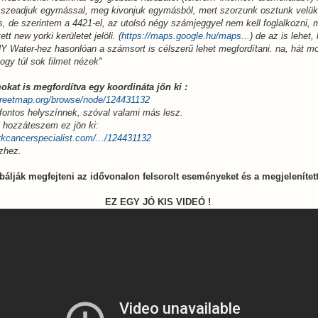
sszeadjuk egymással, meg kivonjuk egymásból, mert szorzunk osztunk velük
is, de szerintem a 4421-el, az utolsó négy számjeggyel nem kell foglalkozni, 
tt new yorki kerületet jelöli. (
https://maps.google.hu/maps...
) de az is lehet
Y Water-hez hasonlóan a számsort is célszerű lehet megfordítani. na, hát mos
ogy túl sok filmet nézek"
okat is megfordítva egy koordináta jön ki :
treetmap.org/browse/node/124431132
 fontos helyszínnek, szóval valami más lesz.
 hozzáteszem ez jön ki:
kcancerspecialist.com/.../124431132
zhez.
óbálják megfejteni az idővonalon felsorolt eseményeket és a megjelenít
EZ EGY JÓ KIS VIDEÓ !