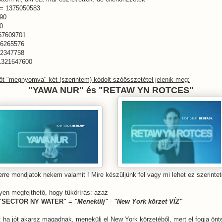
= 1375050583
90
0
67609701
6265576
2347758
1321647600
t "megnyomva" két (szerintem) kódolt szóösszetétel jelenik meg:
"YAWA NUR" és "RETAW YN ROTCES"
erre mondjatok nekem valamit ! Mire készüljünk fel vagy mi lehet ez szerintet
yen megfejthető, hogy tükörírás: azaz
 "SECTOR NY WATER"
=
"Menekülj"
-
"New York körzet VÍZ"
: ha jót akarsz magadnak, menekülj el New York körzetéből, mert el fogja önt