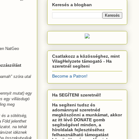
Keresés a blogban
nden NatGeo
Csatlakozz a közösséghez, mint
VilagHelyzete támogató - Ha
ozzászólást
szeretnél segíteni
Become a Patron!
hamah" szóra utal
mennyit mutat) egy
Ha SEGÍTENI szeretnél!
és egy villásdugó
ding meg
Ha segíteni tudsz és
adománnyal szeretnéd
megköszönni a munkámat, akkor
 és a sötétség,
az itt lévő DONATE gomb
 Föld jelenthet
segítségével minden, a
ózatot. na tehát
híroldalak fejlesztéséhez
rvizet idéznek
felhasználható támogatást
) ha összekutyuljuk