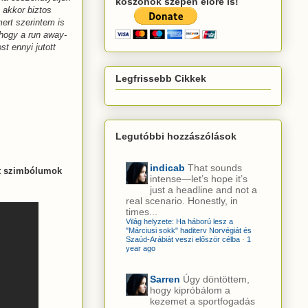
köszönök szépen előre is!
 akkor biztos
mert szerintem is
, hogy a run away-
t ennyi jutott
Legfrissebb Cikkek
Legutóbbi hozzászólások
indicab
That sounds
ett szimbólumok
intense—let’s hope it’s
just a headline and not a
real scenario. Honestly, in
times...
Világ helyzete: Ha háború lesz a
"Márciusi sokk" haditerv Norvégiát és
Szaúd-Arábiát veszi először célba
·
1
year ago
Sarren
Úgy döntöttem,
hogy kipróbálom a
kezemet a sportfogadás