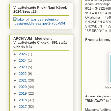
Adam Weishaupt 
VilagHelyzete Flickr Napi Képek -
9/11 = 342325768
2024.Szept.28.
9/11 = 000075410
Oklahoma = 434
SNOWDEN = 809
SNOWDEN = 435
"BE READY" = 1
ARCHÍVUM - Megjelent
Ezután a képernyő
VilagHelyzete Cikkek - 891 saját
cikk és írás
►
2026
(1)
►
2024
(1)
►
2023
(5)
►
2022
(9)
►
2021
(28)
►
2020
(44)
Na 
►
2019
(22)
Az írás elég könn
►
2018
(37)
"RUN AWAY" és
►
2017
(52)
Magyarra fordítva