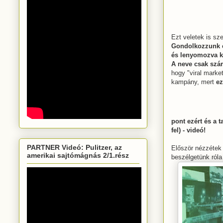
Ezt veletek is s
Gondolkozzunk eg
és lenyomozva ki
A neve csak szá
hogy "viral marke
kampány, mert
ez
pont ezért és a 
fel) - videó!
PARTNER Videó: Pulitzer, az
Először nézzétek 
amerikai sajtómágnás 2/1.rész
beszélgetünk ról