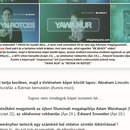
et tartja kezében, majd a történelem képei között lapoz: Abraham Lincoln
 mészárlás a Batman bemutatón (Aurora mozi),
Sajnos nem mindegyik képet ismerem fel....
elsőként megjelenik az újkori Illuminati megalapítója Adam Weishaupt
(
zept.11),
az oklahomai robbantás
(Ápr.19.),
Edward Snowden
(Ápr.19.)
ményhez tartozik egy számkód bal oldalon szintén tükörírással !
öttem ki, aki ezt már észrevették: de ellenőrizzétek