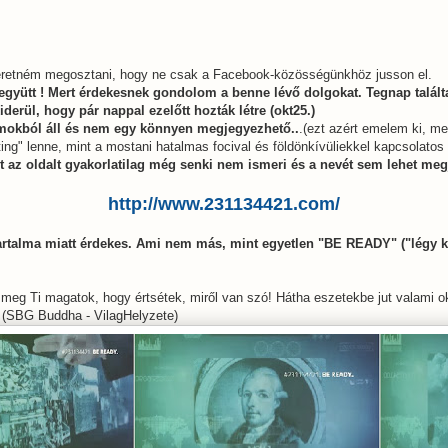
zeretném megosztani, hogy ne csak a Facebook-közösségünkhöz jusson el.
yütt ! Mert érdekesnek gondolom a benne lévő dolgokat. Tegnap találta
derül, hogy pár nappal ezelőtt hozták létre (okt25.)
mokból áll és nem egy könnyen megjegyezhető..
.(ezt azért emelem ki, m
ting" lenne, mint a mostani hatalmas focival és földönkívüliekkel kapcsolatos 
t az oldalt gyakorlatilag még senki nem ismeri és a nevét sem lehet megj
http://www.231134421.com/
tartalma miatt érdekes. Ami nem más, mint egyetlen "BE READY" ("légy k
meg Ti magatok, hogy értsétek, miről van szó! Hátha eszetekbe jut valami o
a (SBG Buddha - VilagHelyzete)