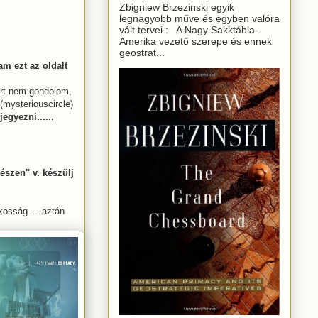
Zbigniew Brzezinski egyik
legnagyobb műve és egyben valóra
vált tervei : A Nagy Sakktábla -
Amerika vezető szerepe és ennek
geostrat...
m ezt az oldalt
ert nem gondolom,
(mysteriouscircle)
egyezni......
észen" v. készülj
kosság.....aztán