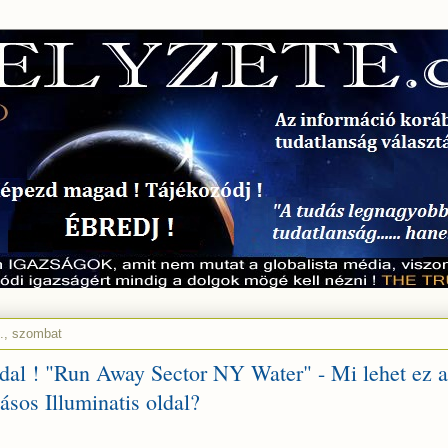
., szombat
ldal ! "Run Away Sector NY Water" - Mi lehet ez a
ásos Illuminatis oldal?