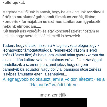
kultúrájukat.
Megérdemel tőlünk is annyit, hogy beletekintsünk
rendkívül
értékes munkásságába, amit filmek és zenék, illetve
koncertek formájában és számos tanításban igyekszik
nekünk elmondani.....
Két filmjét (kis videóját) és egy koncertrészletet hoztam el
nektek, hogy átérezhessétek miről is beszélek.......
Tudom, hogy értitek, hiszen a VilagHelyzete blogon egyik
legnagyobb támogatottsággal rendelkező írásom is erről
szólt (13ezer like) és bevallom valami miatt gyerekkorom óta
ez az indián kultúra valami hatalmas erővel és tisztasággal
rendelkezik a szememben, amit jelez, hogy engem
bármelyik kis ecuadori vagy bolíviai pánsípos utcai zenész
is képes ámulatba ejteni a zenéjével...
A legnagyobb holokauszt, ami a Földön létezett - és a
"Hálaadás" valódi háttere
Íme a zenéjük: