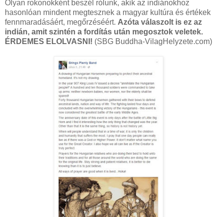
Olyan rokonokként beszél rólunk, akik az indiánokhoz
hasonlóan mindent megtesznek a magyar kultúra és értékek
fennmaradásáért, megőrzéséért.
Azóta válaszolt is ez az
indián, amit szintén a fordítás után megosztok veletek.
ÉRDEMES ELOLVASNI!
(SBG Buddha-VilagHelyzete.com)