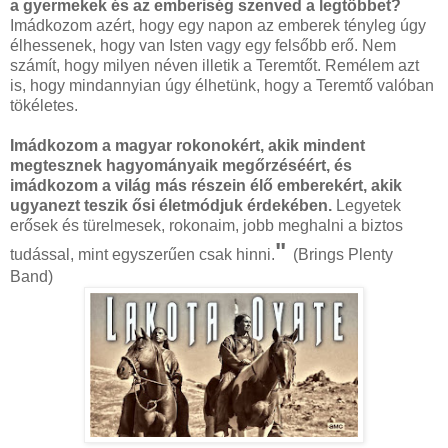
a gyermekek és az emberiség szenved a legtöbbet?
Imádkozom azért, hogy egy napon az emberek tényleg úgy
élhessenek, hogy van Isten vagy egy felsőbb erő. Nem
számít, hogy milyen néven illetik a Teremtőt. Remélem azt
is, hogy mindannyian úgy élhetünk, hogy a Teremtő valóban
tökéletes.
Imádkozom a magyar rokonokért, akik mindent
megtesznek hagyományaik megőrzéséért, és
imádkozom a világ más részein élő emberekért, akik
ugyanezt teszik ősi életmódjuk érdekében.
Legyetek
erősek és türelmesek, rokonaim, jobb meghalni a biztos
"
tudással, mint egyszerűen csak hinni.
(Brings Plenty
Band)