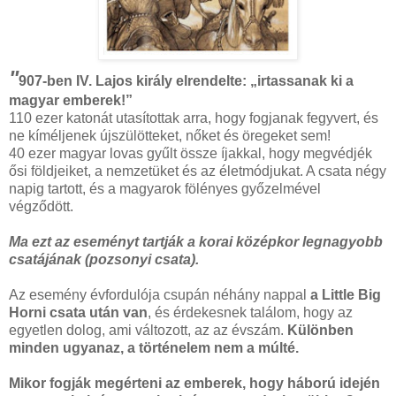
"
907-ben IV. Lajos király elrendelte: „irtassanak ki a
magyar emberek!”
110 ezer katonát utasítottak arra, hogy fogjanak fegyvert, és
ne kíméljenek újszülötteket, nőket és öregeket sem!
40 ezer magyar lovas gyűlt össze íjakkal, hogy megvédjék
ősi földjeiket, a nemzetüket és az életmódjukat. A csata négy
napig tartott, és a magyarok fölényes győzelmével
végződött.
Ma ezt az eseményt tartják a korai középkor legnagyobb
csatájának (pozsonyi csata).
Az esemény évfordulója csupán néhány nappal
a Little Big
Horni csata után van
, és érdekesnek találom, hogy az
egyetlen dolog, ami változott, az az évszám.
Különben
minden ugyanaz, a történelem nem a múlté.
Mikor fogják megérteni az emberek, hogy háború idején