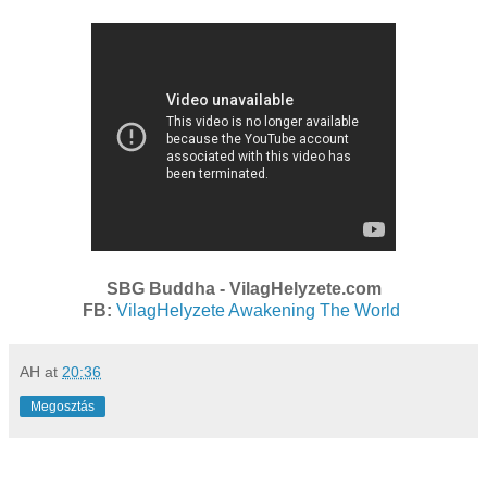
SBG Buddha - VilagHelyzete.com
FB:
VilagHelyzete Awakening The World
AH
at
20:36
Megosztás