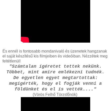
És ennél is fontosabb mondanivaló és üzenetek hangzanak
el saját készítésű kis filmjeiben és videóiban. Nézzétek meg
feltétlenül!
"Számtalan ígéretet tettek nekünk.
Többet, mint amire emlékezni tudnék.
De egyetlen egyet megtartottak:
megígérték, hogy el fogják venni a
földünket és el is vették...."
(Vörös Felhő Törzsfőnök)