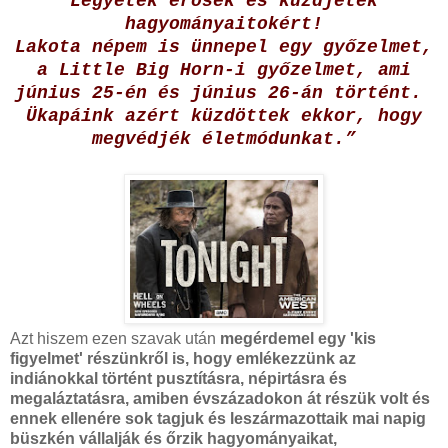
Legyetek erősek és küzdjetek
hagyományaitokért!
Lakota népem is ünnepel egy győzelmet,
a Little Big Horn-i győzelmet, ami
június 25-én és június 26-án történt.
Ükapáink azért küzdöttek ekkor, hogy
megvédjék életmódunkat.”
Azt hiszem ezen szavak után
megérdemel egy 'kis
figyelmet' részünkről is, hogy emlékezzünk az
indiánokkal történt pusztításra, népirtásra és
megaláztatásra, amiben évszázadokon át részük volt és
ennek ellenére sok tagjuk és leszármazottaik mai napig
büszkén vállalják és őrzik hagyományaikat,