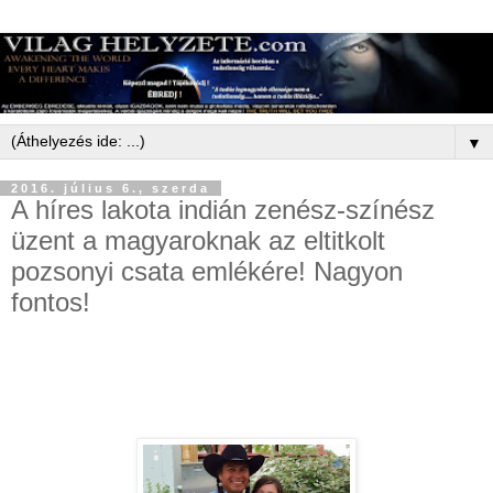
▼
2016. július 6., szerda
A híres lakota indián zenész-színész
üzent a magyaroknak az eltitkolt
pozsonyi csata emlékére! Nagyon
fontos!