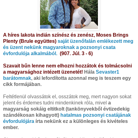
A híres lakota indián színész és zenész,
Moses Brings
Plenty
(Brule együttes)
saját üzenőfalán emlékezett meg
és üzent nekünk magyaroknak a pozsonyi csata
évfordulója alkalmából.
(907. Júl. 3 - 6)
Szavait bűn lenne nem elhozni hozzátok és tolmácsolni
a
magyarsághoz intézett
üzenetét!
Hála
Sevaster1
barátomnak
, aki lefordította azonnal meg is teszem egy
cikk formájában.
Feltétlenül olvassátok el, osszátok meg, mert nagyon sokat
jelent és érdemes tudni mindenkinek róla, mivel
a
magyarság sokáig eltitkolt (tankönyvekből évtizedekig
szándékosan kihagyott)
hatalmas pozsonyi csatájának
évfordulójára
írta nekünk ez a különleges és kivételes
ember.