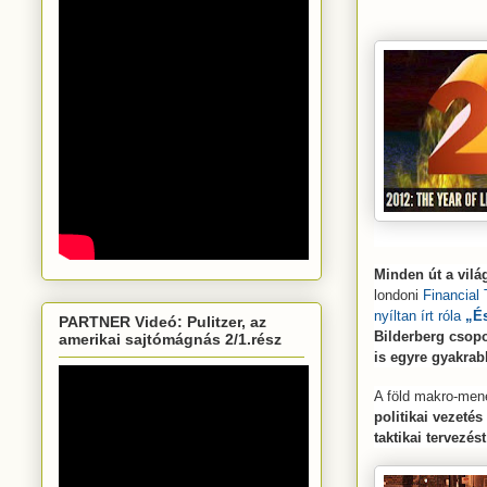
Minden út a vil
londoni
Financial
nyíltan írt róla
„É
PARTNER Videó: Pulitzer, az
Bilderberg csopo
amerikai sajtómágnás 2/1.rész
is egyre gyakra
A föld makro-men
politikai vezetés
taktikai tervezést