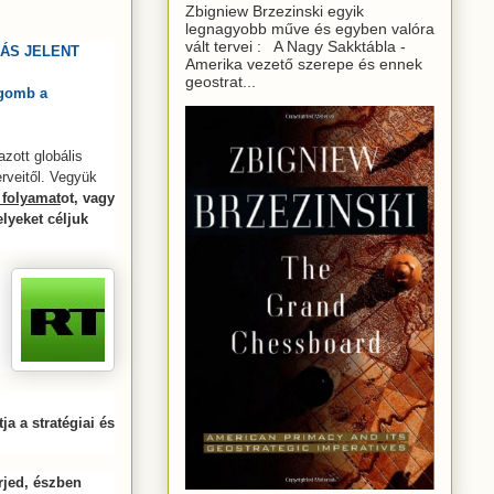
Zbigniew Brzezinski egyik
legnagyobb műve és egyben valóra
vált tervei : A Nagy Sakktábla -
ÁS JELENT
Amerika vezető szerepe és ennek
geostrat...
ógomb a
zott globális
erveitől. Vegyük
 folyamat
ot, vagy
lyeket céljuk
ja a stratégiai és
rjed, észben