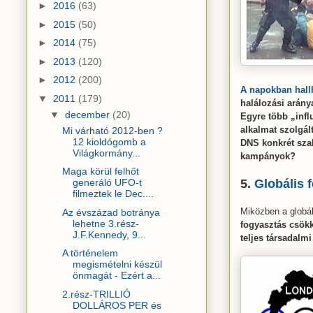
►
2016
(63)
►
2015
(50)
►
2014
(75)
►
2013
(120)
►
2012
(200)
A napokban hallh
▼
2011
(179)
halálozási arány
▼
december
(20)
Egyre több „inf
alkalmat szolgá
Mi várható 2012-ben ?
12 kioldógomb a
DNS konkrét szak
Világkormány...
kampányok?
Maga körül felhőt
5.
Globális 
generáló UFO-t
filmeztek le Dec....
Miközben a globá
Az évszázad botránya
lehetne 3.rész-
fogyasztás csökke
J.F.Kennedy, 9...
teljes társadalm
A történelem
megismételni készül
önmagát - Ezért a...
2.rész-TRILLIÓ
DOLLÁROS PER és