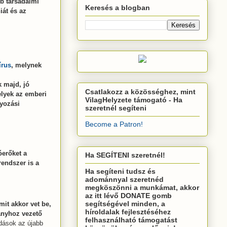
b társadalmi
Keresés a blogban
át és az
írus
, melynek
 majd, jó
Csatlakozz a közösséghez, mint
elyek az emberi
VilagHelyzete támogató - Ha
lyozási
szeretnél segíteni
Become a Patron!
óerőket a
Ha SEGÍTENI szeretnél!
 rendszer is a
Ha segíteni tudsz és
adománnyal szeretnéd
megköszönni a munkámat, akkor
az itt lévő DONATE gomb
segítségével minden, a
mit akkor vet be,
híroldalak fejlesztéséhez
mányhoz vezető
felhasználható támogatást
adások az újabb