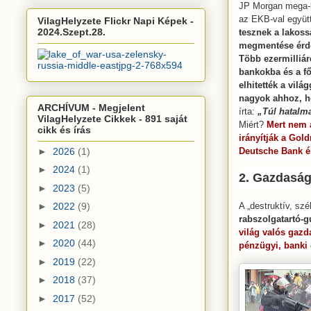
JP Morgan mega-b
az EKB-val együ
VilagHelyzete Flickr Napi Képek -
2024.Szept.28.
tesznek a lakos
megmentése érd
Több ezermilliárd
bankokba és a f
elhitették a vil
nagyok ahhoz, h
ARCHÍVUM - Megjelent
írta:
„Túl hatalm
VilagHelyzete Cikkek - 891 saját
Miért?
Mert nem 
cikk és írás
irányítják a Gol
►
2026
(1)
Deutsche Bank é
►
2024
(1)
2. Gazdaság
►
2023
(5)
A „destruktív, sz
►
2022
(9)
rabszolgatartó-g
►
2021
(28)
világ valós gaz
►
2020
(44)
pénzügyi, banki 
►
2019
(22)
►
2018
(37)
►
2017
(52)