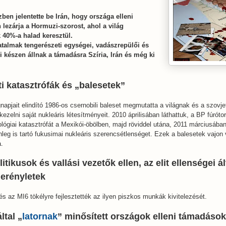
zben jelentette be Irán, hogy országa elleni
 lezárja a Hormuzi-szorost, ahol a világ
 40%-a halad keresztül.
talmak tengerészeti egységei, vadászrepülői és
 készen állnak a támadásra Szíria, Irán és még ki
i katasztrófák és „balesetek”
napjait elindító 1986-os csernobili baleset megmutatta a világnak és a szovj
zelni saját nukleáris létesítményeit. 2010 áprilisában láthattuk, a BP fúróto
lógiai katasztrófát a Mexikói-öbölben, majd röviddel utána, 2011 márciusába
nleg is tartó fukusimai nukleáris szerencsétlenséget. Ezek a balesetek vajon 
a.
itikusok és vallási vezetők ellen, az elit ellenségei ál
merényletek
s az MI6 tökélyre fejlesztették az ilyen piszkos munkák kivitelezését.
ltal „
latornak
” minősített országok elleni támadások