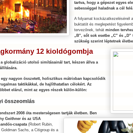
tartva, hogy a gépezet egyes e
sebességgel haladnak a cél felé
A folyamat kockázatkezelésénél 
buktatót és meglepetést figyelemb
tervezőnek, tehát
minden tervhez
„B”, sőt sok esetbe „C” és „D” t
szükség szerint léptetnek életbe
lágkormány 12 kioldógombja
 a globalizáció utolsó simításainál tart, készen állva a
llítására.
egy nagyon összetett, holisztikus mátrixban kapcsolódik
ugalmas taktikákkal, de hajlíthatatlan célokért. Az
öbbet elárul, mint az egyes részek külön-külön:
yi összeomlás
endszert 2008 óta mesterségesen tartják életben. Ben
hy Geithner és az USA
andós-csapata
(Robert Rubin,
 Goldman Sachs, a Citigroup és a