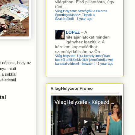
világában. Első pillantásra, úgy
tűnt,...
Vilag Helyzete: Stratégiák a Sikeres
Sportfogadáshoz: Tippek a
Szakértőktől
·
1 year ago
LOPEZ
– A
hitelajánlatokat minden
igényhez igazítjuk. A
kérelem kapcsolódhat:
személyi kölcsön az Ön...
Világ helyzete: Újra komoly interjúban
beszél a földönkívüliek jelenlétéről a volt
et népnek, hogy az
kanadai védelmi miniszter !
·
1 year ago
rnya miatt
n a sokkal
véletlenül
VilagHelyzete Promo
tal