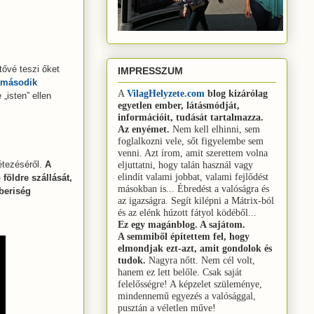
tővé teszi őket
IMPRESSZUM
 második
A
VilagHelyzete.com
blog
kizárólag
„isten” ellen
egyetlen ember, látásmódját,
információit, tudását tartalmazza.
Az enyémet.
Nem kell elhinni, sem
foglalkozni vele, sőt figyelembe sem
venni.
Azt írom, amit szerettem volna
étezéséről.
A
eljuttatni, hogy talán használ vagy
elindít valami jobbat, valami fejlődést
földre szállását,
másokban is...
Ébredést a valóságra és
beriség
az igazságra.
Segít kilépni a Mátrix-ból
és az elénk húzott fátyol ködéből...
Ez egy magánblog. A sajátom.
A semmiből építettem fel, hogy
elmondjak ezt-azt, amit gondolok és
tudok.
Nagyra nőtt. Nem cél volt,
hanem ez lett belőle. Csak saját
felelősségre! A képzelet szüleménye,
mindennemű egyezés a valósággal,
pusztán a véletlen műve!