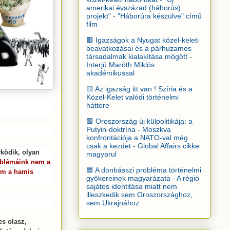
amerikai évszázad (háborús)
projekt" - "Háborúra készülve" című
film
🟥 Igazságok a Nyugat közel-keleti
beavatkozásai és a párhuzamos
társadalmak kialakítása mögött -
Interjú Maróth Miklós
akadémikussal
🟨 Az igazság itt van ! Szíria és a
Közel-Kelet valódi történelmi
háttere
🟩 Oroszország új külpolitikája: a
Putyin-doktrína - Moszkva
konfrontációja a NATO-val még
csak a kezdet - Global Affairs cikke
yködik, olyan
magyarul
blémáink nem a
🟦 A donbásszi probléma történelmi
em a hamis
gyökereinek magyarázata - A régió
sajátos identitása miatt nem
illeszkedik sem Oroszországhoz,
sem Ukrajnához
es olasz,