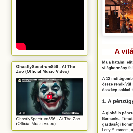
A vi
Ma a hatalmi elit
GhastlySpectrum856 - At The
világkormány felá
Zoo (Official Music Video)
A 12 indítógomb 
össze rendkívül r
összkép sokkal t
1. A pénzüg
A globális pénzr
GhastlySpectrum856 - At The Zoo
Bernanke, Timot
(Official Music Video)
gazdasági komm
Larry Summers, a