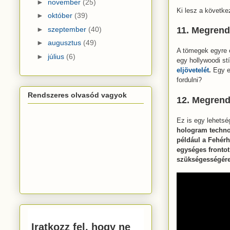
►
november
(25)
Ki lesz a követk
►
október
(39)
►
szeptember
(40)
11. Megrend
►
augusztus
(49)
A tömegek egyre e
►
július
(6)
egy hollywoodi st
eljövetelét
.
Egy e
fordulni?
Rendszeres olvasód vagyok
12. Megrend
Ez is egy lehetsé
hologram technol
például a Fehér
egységes frontot
szükségességér
Iratkozz fel, hogy ne