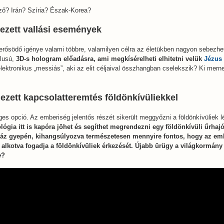
ező? Irán? Szíria? Észak-Korea?
ezett vallási események
rősödő igénye valami többre, valamilyen célra az életükben nagyon sebezhe
ílusú,
3D-s hologram előadásra, ami megkísérelheti elhitetni velük
Jézus
lektronikus „messiás”, aki az elit céljaival összhangban cselekszik? Ki merne 
ezett kapcsolatteremtés földönkívüliekkel
ges opció. Az emberiség jelentős részét sikerült meggyőzni a földönkívüliek l
ógia itt is kapóra jöhet és segíthet megrendezni egy földönkívüli űrhajó 
ház gyepén, kihangsúlyozva természetesen mennyire fontos, hogy az em
 alkotva fogadja a földönkívüliek érkezését. Újabb ürügy a világkormány
e?