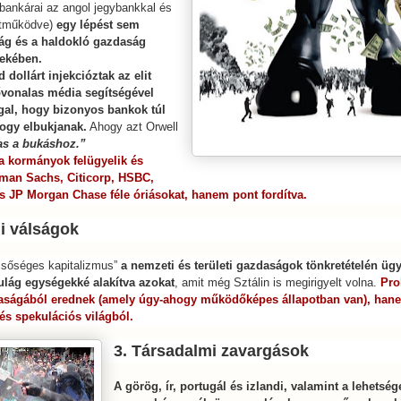
ankárai az angol jegybankkal és
ttműködve)
egy lépést sem
ság és a haldokló gazdaság
ekében.
 dollárt injekcióztak az elit
ővonalas média segítségével
ággal, hogy bizonyos bankok túl
ogy elbukjanak.
Ahogy azt Orwell
as a bukáshoz.”
a kormányok felügyelik és
dman Sachs, Citicorp, HSBC,
s JP Morgan Chase féle óriásokat, hanem pont fordítva.
i válságok
élsőséges kapitalizmus”
a nemzeti és területi gazdaságok tönkretételén üg
ulág egységekké alakítva azokat
, amit még Sztálin is megirigyelt volna.
Pro
daságából erednek (amely úgy-ahogy működőképes állapotban van), han
és spekulációs világból.
3. Társadalmi zavargások
A görög, ír, portugál és izlandi, valamint a lehetség