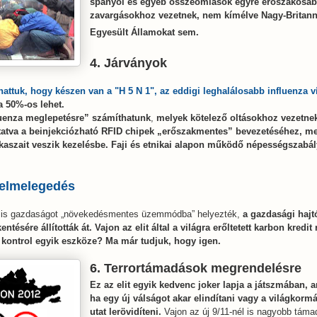
spanyol és egyéb összeomlások egyre erőszakosab
zavargásokhoz vezetnek, nem kímélve Nagy-Britanni
Egyesült Államokat sem.
4. Járványok
attuk, hogy készen van a "H 5 N 1", az eddigi leghalálosabb influenza v
a 50%-os lehet.
luenza meglepetésre” számíthatunk
,
melyek kötelező oltásokhoz vezetnek
ltatva a beinjekciózható RFID chipek „erőszakmentes” bevezetéséhez, m
aszait veszik kezelésbe. Faji és etnikai alapon működő népességszabá
felmelegedés
lis gazdaságot „növekedésmentes üzemmódba” helyezték,
a gazdasági hajt
ntésére állították át. Vajon az elit által a világra erőltetett karbon kredit
i kontrol egyik eszköze? Ma már tudjuk, hogy igen.
6. Terrortámadások megrendelésre
Ez az elit egyik kedvenc joker lapja a játszmában, a
ha egy új válságot akar elindítani vagy a világkor
utat lerövidíteni.
Vajon az új 9/11-nél is nagyobb tám