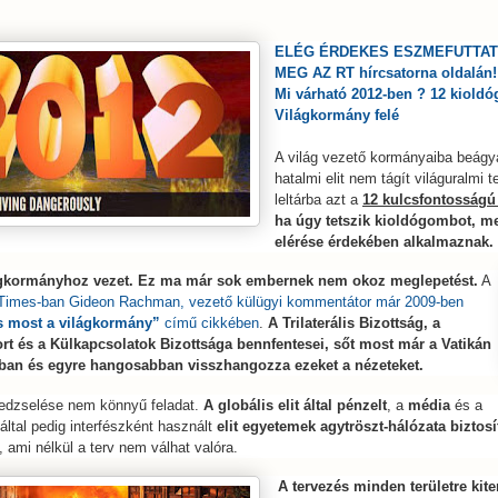
ELÉG ÉRDEKES ESZMEFUTTAT
MEG AZ RT hírcsatorna oldalán!
Mi várható 2012-ben ? 12 kiold
Világkormány felé
A világ vezető kormányaiba beágya
hatalmi elit nem tágít világuralmi t
leltárba azt a
12 kulcsfontosságú
ha úgy tetszik kioldógombot, me
elérése érdekében alkalmaznak.
ágkormányhoz vezet. Ez ma már sok embernek nem okoz meglepetést.
A
 Times-ban Gideon Rachman, vezető külügyi kommentátor már 2009-ben
s most a világkormány”
című cikkében
.
A Trilaterális Bizottság, a
rt és a Külkapcsolatok Bizottsága bennfentesei, sőt most már a Vatikán
bban és egyre hangosabban visszhangozza ezeket a nézeteket.
edzselése nem könnyű feladat.
A globális elit által pénzelt
, a
média
és a
által pedig interfészként használt
elit egyetemek agytröszt-hálózata biztosít
, ami nélkül a terv nem válhat valóra.
A tervezés minden területre kite