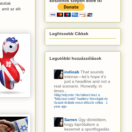
köszönök szépen előre is!
atottak
 amit az elit
Legfrissebb Cikkek
Legutóbbi hozzászólások
indicab
That sounds
intense—let’s hope it’s
just a headline and not a
real scenario. Honestly, in
times...
Világ helyzete: Ha háború lesz a
"Márciusi sokk" haditerv Norvégiát és
Szaúd-Arábiát veszi először célba
·
1
year ago
Sarren
Úgy döntöttem,
hogy kipróbálom a
kezemet a sportfogadás