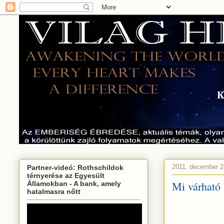
2011. december 2
Partner-videó: Rothschildok
térnyerése az Egyesült
Mi várható
Államokban - A bank, amely
hatalmasra nőtt