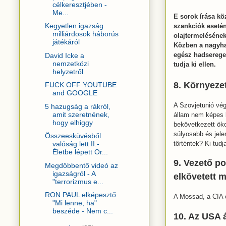
célkeresztjében -
Me...
E sorok írása kö
Kegyetlen igazság
szankciók esetén
milliárdosok háborús
olajtermelésének
játékáról
Közben a nagyha
egész hadseregei
David Icke a
nemzetközi
tudja ki ellen.
helyzetről
8. Környezet
FUCK OFF YOUTUBE
and GOOGLE
A Szovjetunió vég
5 hazugság a rákról,
amit szeretnének,
állam nem képes ke
hogy elhiggy
bekövetkezett öko
súlyosabb és jele
Összeesküvésből
történtek? Ki tudj
valóság lett II.-
Életbe lépett Or...
9. Vezető pol
Megdöbbentő videó az
igazságról - A
elkövetett 
"terrorizmus e...
RON PAUL elképesztő
A Mossad, a CIA é
"Mi lenne, ha"
beszéde - Nem c...
10. Az USA á