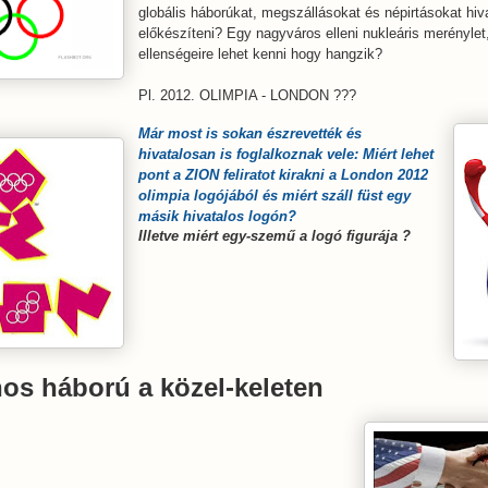
globális háborúkat, megszállásokat és népirtásokat hiv
előkészíteni? Egy nagyváros elleni nukleáris merénylet,
ellenségeire lehet kenni hogy hangzik?
Pl. 2012. OLIMPIA - LONDON ???
Már most is sokan észrevették és
hivatalosan is foglalkoznak vele: Miért lehet
pont a ZION feliratot kirakni a London 2012
olimpia logójából és miért száll füst egy
másik hivatalos logón?
Illetve miért egy-szemű a logó figurája ?
nos háború a közel-keleten