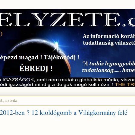
8., szerda
 2012-ben ? 12 kioldógomb a Világkormány felé