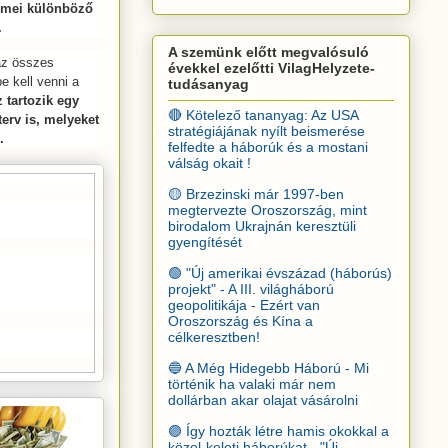
lemei különböző
.
A szemünk előtt megvalósuló
az összes
évekkel ezelőtti VilagHelyzete-
e kell venni a
tudásanyag
 tartozik egy
🔴 Kötelező tananyag: Az USA
erv is, melyeket
stratégiájának nyílt beismerése
.
felfedte a háborúk és a mostani
válság okait !
🟡 Brzezinski már 1997-ben
megtervezte Oroszország, mint
birodalom Ukrajnán keresztüli
gyengítését
🟢 "Új amerikai évszázad (háborús)
projekt" - A III. világháború
geopolitikája - Ezért van
Oroszország és Kína a
célkeresztben!
🔵 A Még Hidegebb Háború - Mi
történik ha valaki már nem
dollárban akar olajat vásárolni
🟣 Így hozták létre hamis okokkal a
közel-keleti háborúkat - "Új