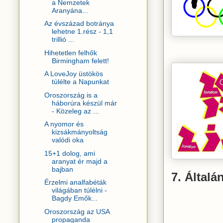
a Nemzetek
Aranyána...
Az évszázad botránya
lehetne 1.rész - 1,1
trillió ...
Hihetetlen felhők
Birmingham felett!
A LoveJoy üstökös
túlélte a Napunkat
Oroszország is a
háborúra készül már
- Közeleg az ...
A nyomor és
kizsákmányoltság
valódi oka
15+1 dolog, ami
aranyat ér majd a
bajban
7. Általá
Érzelmi analfabéták
világában túlélni -
Bagdy Emők...
Oroszország az USA
propaganda