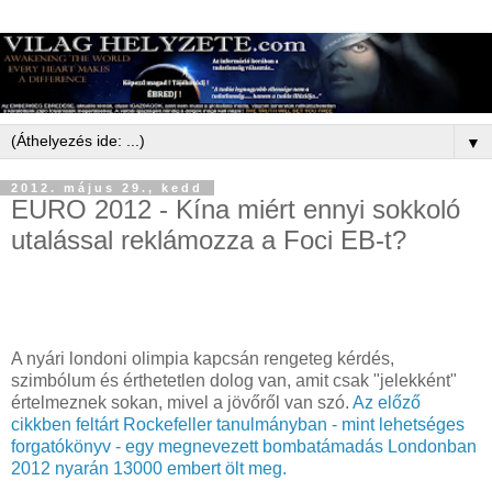
▼
2012. május 29., kedd
EURO 2012 - Kína miért ennyi sokkoló
utalással reklámozza a Foci EB-t?
A nyári londoni olimpia kapcsán rengeteg kérdés,
szimbólum és érthetetlen dolog van, amit csak "jelekként"
értelmeznek sokan, mivel a jövőről van szó.
Az előző
cikkben feltárt Rockefeller tanulmányban - mint lehetséges
forgatókönyv - egy megnevezett bombatámadás Londonban
2012 nyarán 13000 embert ölt meg.