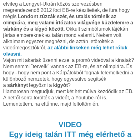
elvileg a Lengyel-Ukrán közös szervezésben
megrendezendő 2012 foci EB-re készítettek, de fura hogy
mégis
Londont zúzzák szét, és utalás történik az
olimpiára, meg valami írtózatos világvége küzdelemre a
sárkány és a kígyó között.
Okkult szimbólumok tájékán
jártas embereknek ez talán mond valamit. Nekem volt
alkalmam egyszer megnézni, de aztán letörölték a
videómegosztókról,
az alábbi linkeken még lehet róluk
olvasni.
Vajon mit akartak üzenni ezzel a promó videóval a kínaiak?
Nem semmi "terveik" vannak az EB-re, és az olimpiára. És
hogy - hogy nem pont a Kárpátokból fognak felemelkedni a
különböző nemzetek, hogy egyesülve segítsék
a
sárkányt
legyőzni a
kígyót
?
Hamarosan megtudjuk, mert két hét múlva kezdődik az EB.
A netről sorra törölték a videót, a Youtube-ról is.
Lementettem, ha eltűnne, majd feltöltöm én.
VIDEO
Egy ideig talán ITT még elérhető a