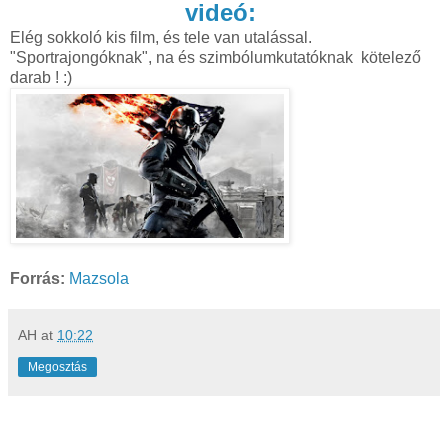
videó:
Elég sokkoló kis film, és tele van utalással.
"Sportrajongóknak", na és szimbólumkutatóknak kötelező
darab ! :)
Forrás:
Mazsola
AH
at
10:22
Megosztás