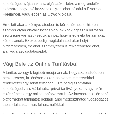
lehetőséget nyújtanak a szolgáltatók, illetve a megrendelők
számára, hogy találkozzanak. Ilyen lehet például a Fiverr, a
Freelancer, vagy éppen az Upwork oldala.
Emellett akár a környezetedben is körbenézhetsz, hiszen
számos olyan kisvállalkozás van, akiknek egészen biztosan
segítségre van szükségük ahhoz, hogy megfelelő tartalmakat
készítsenek. Ezeket pedig megtalálhatod akár helyi
hirdetésekben, de akár személyesen is felkeresheted őket,
ajánlva a szolgáltatásaidat.
Vágj Bele az Online Tanításba!
A tanítás az egyik legjobb módja annak, hogy szabadidődben
pénzt keress, különösen akkor, ha alapos ismeretekkel
rendelkezel egy adott témában. Erre pedig számtalan
lehetőséged van. Vállalhatsz privát tanítványokat, vagy akár
elkészíthetsz egy online tanfolyamot is. Az interneten különböző
platformokat találhatsz például, ahol megoszthatod tudásodat és
tapasztalataidat más felhasználókkal.