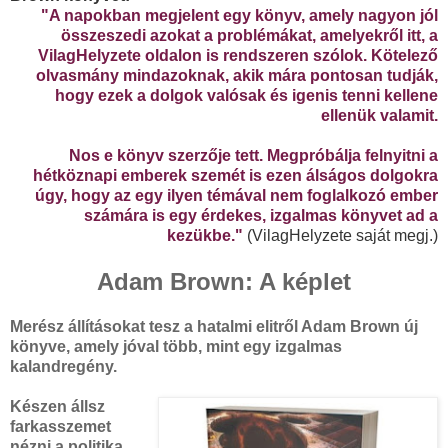
"A napokban megjelent egy könyv, amely nagyon jól
összeszedi azokat a problémákat, amelyekről itt, a
VilagHelyzete oldalon is rendszeren szólok. Kötelező
olvasmány mindazoknak, akik mára pontosan tudják,
hogy ezek a dolgok valósak és igenis tenni kellene
ellenük valamit.
Nos e könyv szerzője tett. Megpróbálja felnyitni a
hétköznapi emberek szemét is ezen álságos dolgokra
úgy, hogy az egy ilyen témával nem foglalkozó ember
számára is egy érdekes, izgalmas könyvet ad a
kezükbe.
"
(VilagHelyzete saját megj.)
Adam Brown: A képlet
Merész állításokat tesz a hatalmi elitről Adam Brown új
könyve, amely jóval több, mint egy izgalmas
kalandregény.
Készen állsz
farkasszemet
nézni a politika