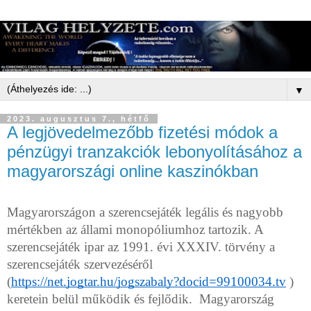
▼
2023. augusztus 7., hétfő
A legjövedelmezőbb fizetési módok a
pénzügyi tranzakciók lebonyolításához a
magyarországi online kaszinókban
Magyarországon a szerencsejáték legális és nagyobb
mértékben az állami monopóliumhoz tartozik.
A
szerencsejáték ipar az 1991. évi XXXIV. törvény
a
szerencsejáték szervezéséről
(
https://net.jogtar.hu/jogszabaly?docid=99100034.tv
)
keretein belül működik és fejlődik. Magyarország