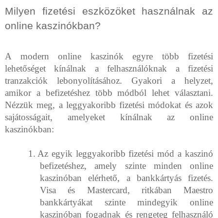
Milyen fizetési eszközöket használnak az
online kaszinókban?
A modern online kaszinók egyre több fizetési
lehetőséget kínálnak a felhasználóknak a fizetési
tranzakciók lebonyolításához. Gyakori a helyzet,
amikor a befizetéshez több módból lehet választani.
Nézzük meg, a leggyakoribb fizetési módokat és azok
sajátosságait, amelyeket kínálnak az online
kaszinókban:
1.
Az egyik leggyakoribb fizetési mód a kaszinó
befizetéshez, amely szinte minden online
kaszinóban elérhető, a bankkártyás fizetés.
Visa és Mastercard, ritkában Maestro
bankkártyákat szinte mindegyik online
kaszinóban fogadnak és rengeteg felhasználó