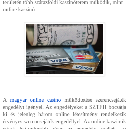
területén több szárazföldi kaszinóterem működik, mint
online kaszinó.
A
magyar online casino
működtetése szerencsejáték
engedélyt igényel. Az engedélyeket a SZTFH bocsátja
ki és jelenleg három online létesítmény rendelkezik
érvényes szerencsejáték engedéllyel. Az online kaszinók
egyik legfontosabb része az engedély mellett, az