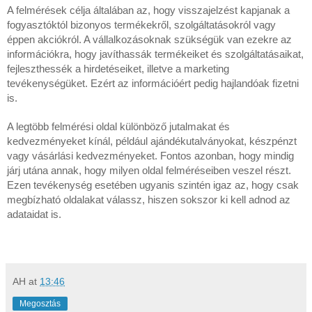
A felmérések célja általában az, hogy visszajelzést kapjanak a
fogyasztóktól bizonyos termékekről, szolgáltatásokról vagy
éppen akciókról. A vállalkozásoknak szükségük van ezekre az
információkra, hogy javíthassák termékeiket és szolgáltatásaikat,
fejleszthessék a hirdetéseiket, illetve a marketing
tevékenységüket. Ezért az információért pedig hajlandóak fizetni
is.
A legtöbb felmérési oldal különböző jutalmakat és
kedvezményeket kínál, például ajándékutalványokat, készpénzt
vagy vásárlási kedvezményeket. Fontos azonban, hogy mindig
járj utána annak, hogy milyen oldal felméréseiben veszel részt.
Ezen tevékenység esetében ugyanis szintén igaz az, hogy csak
megbízható oldalakat válassz, hiszen sokszor ki kell adnod az
adataidat is.
AH
at
13:46
Megosztás