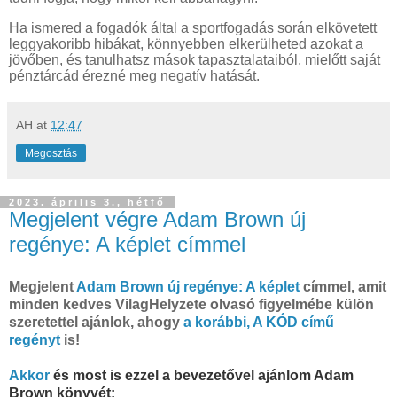
Ha ismered a fogadók által a sportfogadás során elkövetett
leggyakoribb hibákat, könnyebben elkerülheted azokat a
jövőben, és tanulhatsz mások tapasztalataiból, mielőtt saját
pénztárcád érezné meg negatív hatását.
AH
at
12:47
Megosztás
2023. április 3., hétfő
Megjelent végre Adam Brown új
regénye: A képlet címmel
Megjelent
Adam Brown új regénye: A képlet
címmel, amit
minden kedves VilagHelyzete olvasó figyelmébe külön
szeretettel ajánlok, ahogy
a korábbi, A KÓD című
regényt
is!
Akkor
és most is ezzel a bevezetővel ajánlom Adam
Brown könyvét: