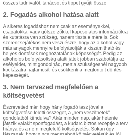
összes tudnivalót, tanácsot és tippet gyűjti össze.
2. Fogadás alkohol hatása alatt
A sikeres fogadáshoz nem csak az eseményekkel,
csapatokkal vagy gólszerzőkkel kapcsolatos információkra
és kutatásra van szükség, hanem tiszta elmére is. Sok
szerencsejátékos nem veszi észre, hogy az alkohol vagy
más anyagok mennyire befolyásolják a kiszámítható és
helyes döntések meghozatalának képességét. Pedig az
alkoholos befolyásoltság alatti játék jobban szabotálja az
esélyeidet, mint gondolnád, mert a szükségesnél nagyobb
kockázatra hajlamosít, és csökkenti a megfontolt döntés
képességét.
3. Nem tervezed megfelelően a
költségvetést
Észrevetted már, hogy hány fogadó tesz jóval a
költségvetése feletti összeget, a „nem veszíthetek”
gondolatból kiindulva? Akár minden nap, akár hetente
játszik valakit sportfogadást, a kudarc biztos receptje a terv
hiánya és a nem megfelelő költségvetés. Sokan úgy
játszanak, hogy nincs megszabott költségvetésük és jól