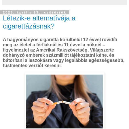
2023. április 13., csütörtök
Létezik-e alternatívája a
cigarettázásnak?
A hagyományos cigaretta körülbelül 12 évvel rövidíti
meg az életet a férfiaknál és 11 évvel a nőknél –
figyelmeztet az Amerikai Rákszövetség. Világszerte
dohányzó emberek százmilliót tájékoztatni kéne, és
bátorítani a leszokásra vagy legalábbis egészségesebb,
füstmentes verziót keresni.