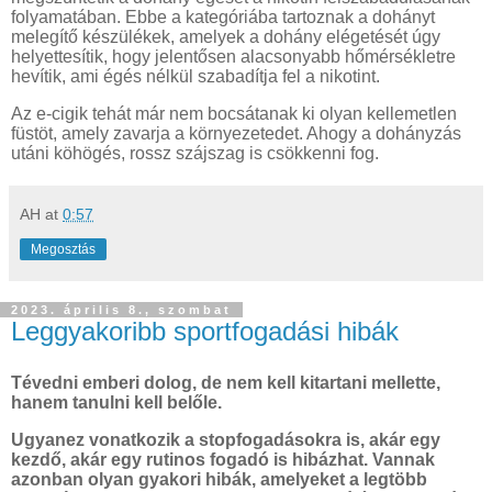
folyamatában. Ebbe a kategóriába tartoznak a dohányt
melegítő készülékek, amelyek a dohány elégetését úgy
helyettesítik, hogy jelentősen alacsonyabb hőmérsékletre
hevítik, ami égés nélkül szabadítja fel a nikotint.
Az e-cigik tehát már nem bocsátanak ki olyan kellemetlen
füstöt, amely zavarja a környezetedet. Ahogy a dohányzás
utáni köhögés, rossz szájszag is csökkenni fog.
AH
at
0:57
Megosztás
2023. április 8., szombat
Leggyakoribb sportfogadási hibák
Tévedni emberi dolog, de nem kell kitartani mellette,
hanem tanulni kell belőle.
Ugyanez vonatkozik a stopfogadásokra is, akár egy
kezdő, akár egy rutinos fogadó is hibázhat. Vannak
azonban olyan gyakori hibák, amelyeket a legtöbb