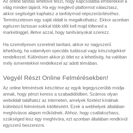
Az online tanítás lehetővé teszi, hogy kapcsolatba emberekkel a
világ minden tájáról. Ha egy meglévő platformot választasz,
akkor segítséget kaphatsz a tanfolymod népszerűsítéséhez.
Természetesen egy saját oldalt is megalkothatsz. Ekkor azonban
egészen biztosan sokkal több időt kell majd töltened a
marketinggel, illetve azzal, hogy tanítványokat szerezz.
Ha személyesen szeretnél tanítani, akkor ez nagyszerű
lehetőség, ha valamilyen speciális tudással vagy készségekkel
rendelkezel. Különösen akkor jó ötlet ez a lehetőség, ha valóban
mély ismeretekkel rendelkezel az adott témában.
Vegyél Részt Online Felmérésekben!
Az online felmérések készítése az egyik legegyszerűbb módja
annak, hogy pénzt keress a szabadidődben. Számos olyan
weboldalt találhatsz az interneten, amelyek fizetést kínálnak
különböző felmérések kitöltéséért. Ezek a webhelyek általában
meghívásos alapon működnek. Ahhoz, hogy csatlakozhass,
szükséged lesz egy meghívóra, ezt azonban általában rendkívül
egyszerű beszerezni.