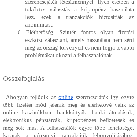
szerencsejáték létesítménnyel. Ilyen esetben a
tökéletes választás a kriptopénz használata
lesz. ezek a tranzakciók biztosítják az
anonimitást.
6.
Elérhetőség. Szintén fontos olyan fizetési
eszközt választani, amely használata nem sérti
meg az ország törvényeit és nem fogja további
problémákat okozni a felhasználónak.
Összefoglalás
Ahogyan fejlődik az
online
szerencsejáték így egyre
több fizetési mód jelenik meg és elérhetővé válik az
online kaszinókban: bankkártyák, banki átutalások,
elektronikus pénztárcák, kriptopénzes befizetések és
még sok más. A felhasználók egyre több lehetőséget
kapnak a pénzügyi tranzakciók lebonyolításához.