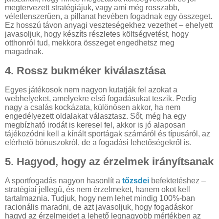
megtervezett stratégiájuk, vagy ami még rosszabb,
véletlenszerűen, a pillanat hevében fogadnak egy összeget.
Ez hosszú távon anyagi veszteségekhez vezethet – ehelyett
javasoljuk, hogy készíts részletes költségvetést, hogy
otthonról tud, mekkora összeget engedhetsz meg
magadnak.
4. Rossz bukméker kiválasztása
Egyes játékosok nem nagyon kutatják fel azokat a
webhelyeket, amelyekre első fogadásukat teszik. Pedig
nagy a csalás kockázata, különösen akkor, ha nem
engedélyezett oldalakat választasz. Sőt, még ha egy
megbízható irodát is keresel fel, akkor is jó alaposan
tájékozódni kell a kínált sportágak számáról és típusáról, az
elérhető bónuszokról, de a fogadási lehetőségekről is.
5. Hagyod, hogy az érzelmek irányítsanak
A sportfogadás nagyon hasonlít a
tőzsdei
befektetéshez –
stratégiai jellegű, és nem érzelmeket, hanem okot kell
tartalmaznia. Tudjuk, hogy nem lehet mindig 100%-ban
racionális maradni, de azt javasoljuk, hogy fogadáskor
hagyd az érzelmeidet a lehető legnagyobb mértékben az