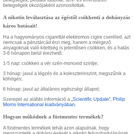
betegségek okozójaként azonosítottak.
A nikotin leválasztása az égéstől csökkenti a dohányzás
káros hatásait!
Ha a hagyományos cigarettát elektromos cigire cseréled, azt
nemcsak a pénztárcád érzi meg, hanem a mérgező
anyagoknak való kitettség is jelentősen csökken, és a hatás
3-6 hónapon belül érezhető:
1-5 nap: csökken a vér szén-monoxid szintje;
3 hónap: javul a légzés és a koleszterinszint, megszűnik a
köhögés;
6 hónap: javul az általános egészségi állapot;
Szerepel az alábbi információ a
„Scientific Update”, Philip
Morris International kiadványában
.
Hogyan működnek a füstmentes termékek?
A füstmentes termékek tehát azon alapulnak, hogy
megszüntetik a dohány égését a nikotin felszabadulásának