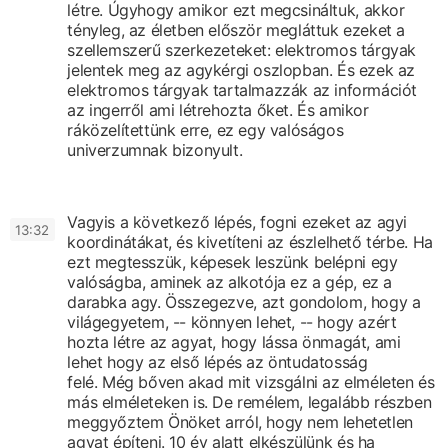
létre.
Úgyhogy amikor ezt megcsináltuk,
akkor
tényleg, az életben először
megláttuk ezeket a
szellemszerű szerkezeteket:
elektromos tárgyak
jelentek meg
az agykérgi oszlopban.
És ezek az
elektromos tárgyak
tartalmazzák az információt
az ingerről
ami létrehozta őket.
És amikor
ráközelítettünk erre,
ez egy valóságos
univerzumnak bizonyult.
Vagyis a következő lépés,
fogni ezeket az agyi
13:32
koordinátákat,
és kivetíteni az észlelhető térbe.
Ha
ezt megtesszük,
képesek leszünk belépni
egy
valóságba, aminek az alkotója
ez a gép,
ez a
darabka agy.
Összegezve,
azt gondolom, hogy a
világegyetem, --
könnyen lehet, -- hogy azért
hozta létre
az agyat, hogy lássa önmagát,
ami
lehet hogy az első lépés az öntudatosság
felé.
Még bőven akad mit vizsgálni az elméleten
és
más elméleteken is.
De remélem, legalább részben
meggyőztem Önöket arról,
hogy nem lehetetlen
agyat építeni.
10 év alatt elkészülünk
és ha