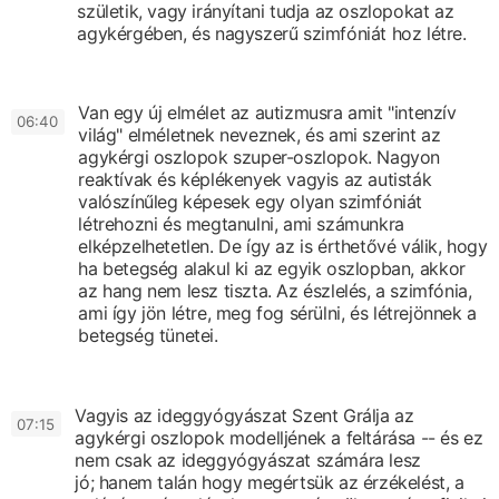
születik,
vagy irányítani tudja az oszlopokat az
agykérgében,
és nagyszerű szimfóniát hoz létre.
Van egy új elmélet az autizmusra
amit "intenzív
0
6:40
világ" elméletnek neveznek,
és ami szerint az
agykérgi oszlopok szuper-oszlopok.
Nagyon
reaktívak és képlékenyek
vagyis az autisták
valószínűleg képesek
egy olyan szimfóniát
létrehozni és megtanulni,
ami számunkra
elképzelhetetlen.
De így az is érthetővé válik,
hogy
ha betegség alakul ki
az egyik oszlopban,
akkor
az hang nem lesz tiszta.
Az észlelés, a szimfónia,
ami így jön létre,
meg fog sérülni,
és létrejönnek a
betegség tünetei.
Vagyis az ideggyógyászat Szent Grálja
az
0
7:15
agykérgi oszlopok modelljének a feltárása --
és ez
nem csak az ideggyógyászat számára lesz
jó;
hanem talán hogy megértsük az érzékelést, a