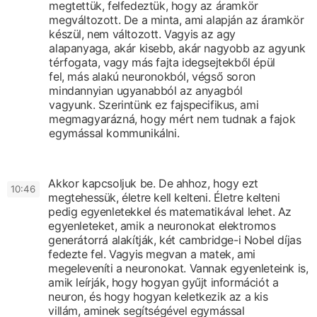
megtettük,
felfedeztük, hogy az áramkör
megváltozott.
De a minta, ami alapján az áramkör
készül, nem változott.
Vagyis az agy
alapanyaga,
akár kisebb, akár nagyobb az agyunk
térfogata,
vagy más fajta idegsejtekből épül
fel,
más alakú neuronokból,
végső soron
mindannyian
ugyanabból az anyagból
vagyunk.
Szerintünk ez fajspecifikus,
ami
megmagyarázná, hogy
mért nem tudnak a fajok
egymással kommunikálni.
Akkor kapcsoljuk be. De ahhoz, hogy ezt
10:46
megtehessük,
életre kell kelteni.
Életre kelteni
pedig
egyenletekkel és matematikával lehet.
Az
egyenleteket, amik a neuronokat elektromos
generátorrá alakítják,
két cambridge-i Nobel díjas
fedezte fel.
Vagyis megvan a matek, ami
megeleveníti a neuronokat.
Vannak egyenleteink is,
amik leírják,
hogy hogyan gyűjt információt a
neuron,
és hogy hogyan keletkezik az a kis
villám,
aminek segítségével egymással