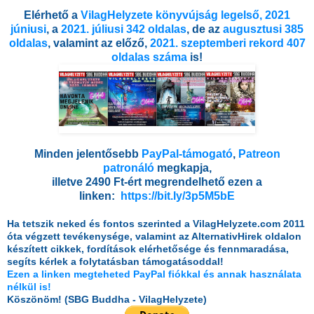
Elérhető a
VilagHelyzete könyvújság legelső, 2021
júniusi
, a
2021. júliusi 342 oldalas
, de az
augusztusi 385
oldalas
, valamint az előző,
2021. szeptemberi rekord 407
oldalas száma
is!
Minden jelentősebb
PayPal-támogató
,
Patreon
patronáló
megkapja,
illetve 2490 Ft-ért megrendelhető ezen a
linken:
https://bit.ly/3p5M5bE
Ha tetszik neked és fontos szerinted a VilagHelyzete.com 2011
óta végzett tevékenysége, valamint az AlternativHirek oldalon
készített cikkek, fordítások elérhetősége és fennmaradása,
segíts kérlek a folytatásban támogatásoddal!
Ezen a linken megteheted PayPal fiókkal és annak használata
nélkül is!
Köszönöm!
(SBG Buddha - VilagHelyzete)