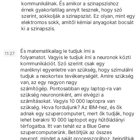
kommunikálnak.
És amikor a szinapszishoz
érnek
gyakorlatilag annyit tesznek,
hogy szó
szerint, sokkolják a szinapszist.
Ez olyan, mint egy
elektromos sokk,
amitől kémiai anyagokat bocsát
ki a szinapszis.
És matematikailag le tudjuk írni a
11:27
folyamatot.
Vagyis le tudjuk írni a neuronok közti
kommunikációt.
Szó szerint csak egy
maréknyi
egyenletre van szükség, hogy szimulálni
tudjuk
a neokortex tevékenységét.
Amire szükség
van, az egy nagyon nagy
számítógép.
Pontosabban egy laptop-ra van
szükség
neurononként, ami elvégzi a
számításokat.
Vagyis 10 000 laptopra van
szükség.
Hova forduljunk? Az IBM-hez,
és ők
adnak egy szupercomputert, mert ők tudják, hogy
lehet berakni
10 000 laptopot egy hűtőládányi
térfogatba.
Itt van tehát ez a Blue Gene
szupercomputerünk.
Betöltjük az összes
neuront,
mindet a saját processzorához,
beindítjuk