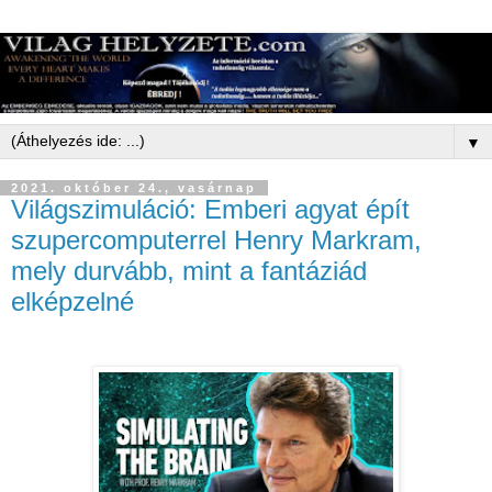
▼
2021. október 24., vasárnap
Világszimuláció: Emberi agyat épít
szupercomputerrel Henry Markram,
mely durvább, mint a fantáziád
elképzelné