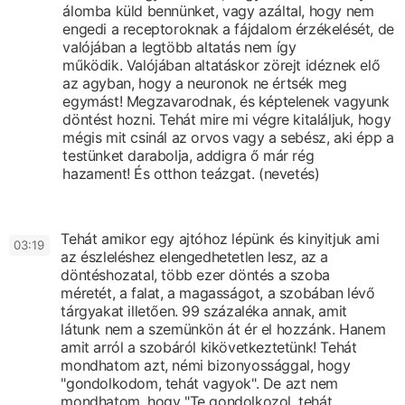
álomba küld bennünket,
vagy azáltal, hogy nem
engedi a receptoroknak a fájdalom érzékelését,
de
valójában a legtöbb altatás nem így
működik.
Valójában altatáskor zörejt idéznek elő
az agyban,
hogy a neuronok ne értsék meg
egymást!
Megzavarodnak,
és képtelenek vagyunk
döntést hozni.
Tehát mire mi végre kitaláljuk,
hogy
mégis mit csinál az orvos vagy a sebész,
aki épp a
testünket darabolja, addigra ő már rég
hazament!
És otthon teázgat.
(nevetés)
Tehát amikor egy ajtóhoz lépünk és kinyitjuk
ami
0
3:19
az észleléshez elengedhetetlen lesz,
az a
döntéshozatal,
több ezer döntés a szoba
méretét,
a falat, a magasságot, a szobában lévő
tárgyakat illetően.
99 százaléka annak, amit
látunk
nem a szemünkön át ér el hozzánk.
Hanem
amit arról a szobáról kikövetkeztetünk!
Tehát
mondhatom azt, némi bizonyossággal,
hogy
"gondolkodom, tehát vagyok".
De azt nem
mondhatom, hogy "Te gondolkozol, tehát