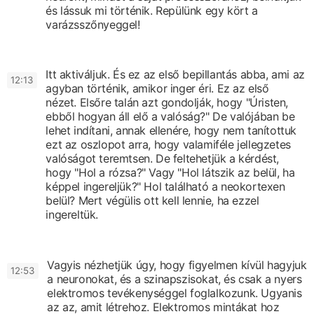
és lássuk mi történik.
Repülünk egy kört a
varázsszőnyeggel!
Itt aktiváljuk. És ez az első bepillantás abba,
ami az
12:13
agyban történik,
amikor inger éri.
Ez az első
nézet.
Elsőre talán azt gondolják, hogy
"Úristen,
ebből hogyan áll elő a valóság?"
De valójában be
lehet indítani,
annak ellenére, hogy nem tanítottuk
ezt az oszlopot arra,
hogy valamiféle jellegzetes
valóságot teremtsen.
De feltehetjük a kérdést,
hogy "Hol a rózsa?"
Vagy "Hol látszik az belül,
ha
képpel ingereljük?"
Hol található a neokortexen
belül?
Mert végülis ott kell lennie, ha ezzel
ingereltük.
Vagyis nézhetjük úgy,
hogy figyelmen kívül hagyjuk
12:53
a neuronokat, és a szinapszisokat,
és csak a nyers
elektromos tevékenységgel foglalkozunk.
Ugyanis
az az, amit létrehoz.
Elektromos mintákat hoz