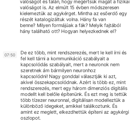
valóságot
és talán, hogy megértsük magát a fizikai
valóságot is.
Az elmúlt 15 évben
módszeresen
kielemeztük az agykérget.
Mintha az esőerdő egy
részét katalogizáltuk volna.
Hány fa van
benne?
Milyen formájúak a fák?
Melyik fajtából
hány található ott? Hogyan helyezkednek el?
De ez több, mint rendszerezés, mert le kell írni
és
0
7:50
fel kell tárni a kommunikáció szabályait
a
kapcsolódás szabályait,
mert a neuronok nem
szeretnek ám bármilyen neuronhoz
kapcsolódni!
Nagy gonddal választják ki azt,
akivel összekapcsolódnak.
Azért is több ez, mint
rendszerezés,
mert egy három dimenziós
digitális
modellt kell belőle építenünk.
És ezt meg is tettük
több tízezer neuronnal,
digitálisan modelleztük a
különböző
idegeket, amikkel találkoztunk.
És
amint ez meglett, elkezdhettük
építeni az agykérgi
oszlopot.