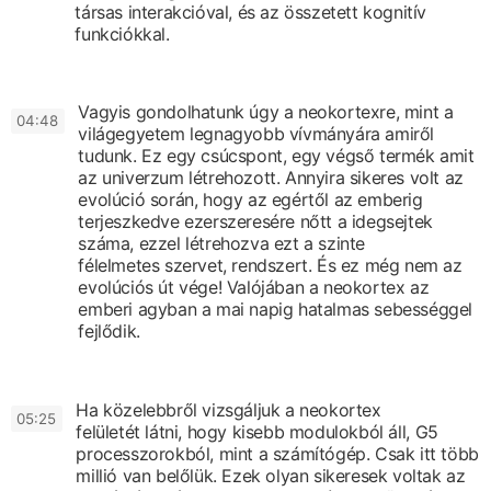
társas interakcióval,
és az összetett kognitív
funkciókkal.
Vagyis gondolhatunk úgy a neokortexre,
mint a
0
4:48
világegyetem legnagyobb vívmányára
amiről
tudunk.
Ez egy csúcspont, egy végső termék
amit
az univerzum létrehozott.
Annyira sikeres volt az
evolúció során,
hogy az egértől az emberig
terjeszkedve
ezerszeresére nőtt a idegsejtek
száma,
ezzel létrehozva ezt a szinte
félelmetes
szervet, rendszert.
És ez még nem az
evolúciós út vége!
Valójában a neokortex az
emberi agyban
a mai napig hatalmas sebességgel
fejlődik.
Ha közelebbről vizsgáljuk a neokortex
0
5:25
felületét
látni, hogy kisebb modulokból áll,
G5
processzorokból, mint a számítógép.
Csak itt több
millió van belőlük.
Ezek olyan sikeresek voltak az