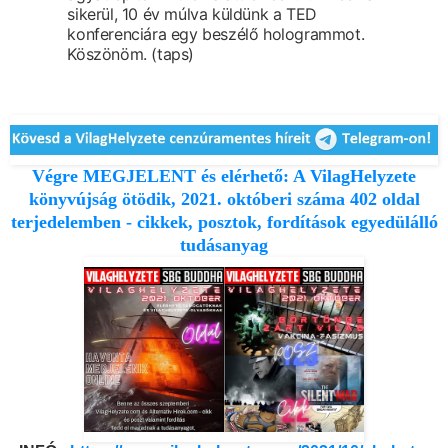
sikerül,
10 év múlva küldünk a TED
konferenciára
egy beszélő hologrammot.
Köszönöm.
(taps)
Végre MEGJELENT és elérhető: A VilagHelyzete
könyvújság ötödik, 2021. októberi száma 402 oldal
terjedelemben - cikkek, posztok, fordítások egyedülálló
tudásanyag