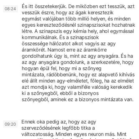
És itt összetekerjük.
De miközben ezt tesszük, azt
0
8:24
vesszük észre,
hogy az ágak keresztezik
egymást
valójában több millió helyen,
és minden
egyes kereszteződésnél
szinapszisokat hozhatnak
létre.
A szinapszis egy kémia hely,
ahol egymással
kommunikálnak.
És a szinapszisok
összessége
hálózatot alkot
vagyis az agy
áramkörét.
Namost erre az áramkörre
gondolhatunk úgy is,
mint az agy anyagára.
És ha
az agy anyagára gondolunk,
a szerkezetére, hogy
hogyan épül fel, hogy mi a szőnyeg
mintázata,
rádöbbenünk, hogy ez
alapvető kihívás
elé állít minden agy-elméletet,
főleg, ha az elmélet
azt mondja ki,
hogy valamiféle valóság kerekedik
ki
a szőnyegből, ebből a bizonyos
szőnyegből,
aminek ez a bizonyos mintázata van.
Ennek oka pedig az, hogy az agy
0
9:20
szerveződésének legfőbb titka
a
változatosság.
Minden egyes neuron más.
Mint