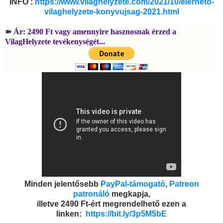
INFÓ :
https://www.vilaghelyzete.com/2021/10/elerheto-
vilaghelyzete-konyvujsag-2021.html
➽
Ár: 2490 Ft vagy amennyire hasznosnak érzed a
VilagHelyzete tevékenységét...
Minden jelentősebb
PayPal-támogató
,
Patreon
patronáló
megkapja,
illetve 2490 Ft-ért megrendelhető ezen a
linken:
https://bit.ly/3p5M5bE