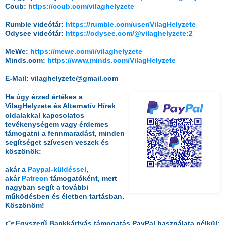
Coub:
https://coub.com/vilaghelyzete
Rumble videótár:
https://rumble.com/user/VilagHelyzete
Odysee videótár:
https://odysee.com/@vilaghelyzete:2
MeWe:
https://mewe.com/i/vilaghelyzete
Minds.com:
https://www.minds.com/VilagHelyzete
E-Mail: vilaghelyzete@gmail.com
Ha úgy érzed értékes a
VilagHelyzete és Alternatív Hírek
oldalakkal kapcsolatos
tevékenységem vagy érdemes
támogatni a fennmaradást, minden
segítséget szívesen veszek és
köszönök:
akár a
Paypal-küldéssel
,
akár
Patreon
támogatóként, mert
nagyban segít a további
működésben és életben tartásban.
Köszönöm!
👉 Egyszerű Bankkártyás támogatás PayPal használata nélkül: