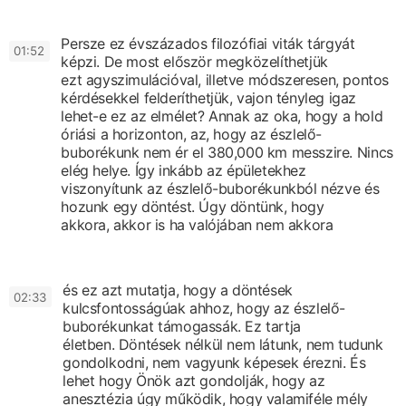
Persze ez évszázados filozófiai viták tárgyát
0
1:52
képzi.
De most először megközelíthetjük
ezt
agyszimulációval,
illetve módszeresen, pontos
kérdésekkel felderíthetjük,
vajon tényleg igaz
lehet-e ez az elmélet?
Annak az oka, hogy a hold
óriási a horizonton,
az, hogy az észlelő-
buborékunk
nem ér el 380,000 km messzire.
Nincs
elég helye.
Így inkább az épületekhez
viszonyítunk
az észlelő-buborékunkból nézve
és
hozunk egy döntést.
Úgy döntünk, hogy
akkora,
akkor is ha valójában nem akkora
és ez azt mutatja,
hogy a döntések
0
2:33
kulcsfontosságúak ahhoz,
hogy az észlelő-
buborékunkat támogassák. Ez tartja
életben.
Döntések nélkül nem látunk, nem tudunk
gondolkodni,
nem vagyunk képesek érezni.
És
lehet hogy Önök azt gondolják, hogy az
anesztézia úgy működik,
hogy valamiféle mély