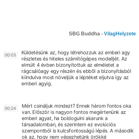
SBG Buddha -
VilagHelyzete
Küldetésünk az, hogy létrehozzuk
az emberi agy
0
0:03
részletes és hiteles
számítógépes modelljét.
Az
elmúlt 4 évben
bizonyítottuk az elméletet
a
rágcsálóagy egy részén
és ebből a bizonyításból
kiindulva most növeljük a léptéket
eljutva így az
emberi agyig.
Mért csináljuk mindezt?
Ennek három fontos oka
0
0:24
van.
Először is nagyon fontos megértenünk az
emberi agyat,
ha boldogulni akarunk a
társadalomban,
és szerintem ez evolúciós
szempontból is kulcsfontosságú lépés.
A második
ok az,
hogy nem végezhetünk örökké