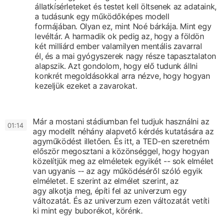
állatkísérleteket
és testet kell öltsenek az adataink,
a tudásunk
egy működőképes modell
formájában.
Olyan ez, mint Noé bárkája. Mint egy
levéltár.
A harmadik ok pedig az, hogy a földön
két milliárd ember
valamilyen mentális zavarral
él,
és a mai gyógyszerek
nagy része tapasztalaton
alapszik.
Azt gondolom, hogy elő tudunk állni
konkrét megoldásokkal arra nézve,
hogy hogyan
kezeljük ezeket a zavarokat.
Már a mostani stádiumban
fel tudjuk használni az
0
1:14
agy modellt
néhány alapvető kérdés kutatására
az
agyműködést illetően.
És itt, a TED-en szeretném
először
megosztani a közönséggel, hogy hogyan
közelítjük meg
az elméletek egyikét -- sok elmélet
van ugyanis --
az agy működéséről szóló egyik
elméletet.
E szerint az elmélet szerint, az
agy
alkotja meg, építi fel az univerzum egy
változatát.
És az univerzum ezen változatát vetíti
ki
mint egy buborékot, körénk.