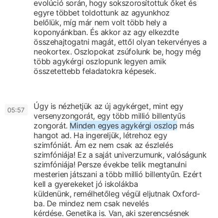
evolúció során,
hogy sokszorosítottuk őket
és
egyre többet toldottunk az agyunkhoz
belőlük,
míg már nem volt több hely a
koponyánkban.
És akkor az agy elkezdte
összehajtogatni magát,
ettől olyan tekervényes a
neokortex.
Oszlopokat zsúfolunk be,
hogy még
több agykérgi oszlopunk legyen
amik
összetettebb feladatokra képesek.
Úgy is nézhetjük az új agykérget,
mint egy
0
5:57
versenyzongorát,
egy több millió billentyűs
zongorát.
Minden egyes agykérgi oszlop
más
hangot ad.
Ha ingereljük, létrehoz egy
szimfóniát.
Ám ez nem csak az észlelés
szimfóniája!
Ez a saját univerzumunk, valóságunk
szimfóniája!
Persze évekbe telik megtanulni
mesterien
játszani a több millió billentyűn.
Ezért
kell a gyerekeket jó iskolákba
küldenünk,
remélhetőleg végül eljutnak Oxford-
ba.
De mindez nem csak nevelés
kérdése.
Genetika is.
Van, aki szerencsésnek