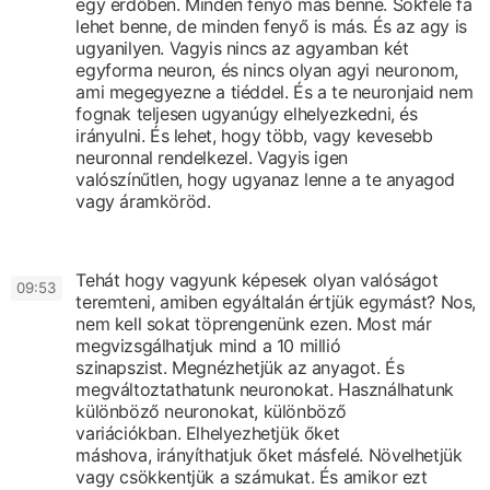
egy erdőben. Minden fenyő más benne.
Sokféle fa
lehet benne,
de minden fenyő is más. És az agy is
ugyanilyen.
Vagyis nincs az agyamban két
egyforma neuron,
és nincs olyan agyi neuronom,
ami megegyezne a tiéddel.
És a te neuronjaid nem
fognak teljesen ugyanúgy
elhelyezkedni, és
irányulni.
És lehet, hogy több, vagy kevesebb
neuronnal rendelkezel.
Vagyis igen
valószínűtlen,
hogy ugyanaz lenne a te anyagod
vagy áramköröd.
Tehát hogy vagyunk képesek olyan valóságot
0
9:53
teremteni,
amiben egyáltalán értjük egymást?
Nos,
nem kell sokat töprengenünk ezen.
Most már
megvizsgálhatjuk mind a 10 millió
szinapszist.
Megnézhetjük az anyagot. És
megváltoztathatunk neuronokat.
Használhatunk
különböző neuronokat, különböző
variációkban.
Elhelyezhetjük őket
máshova,
irányíthatjuk őket másfelé.
Növelhetjük
vagy csökkentjük a számukat.
És amikor ezt