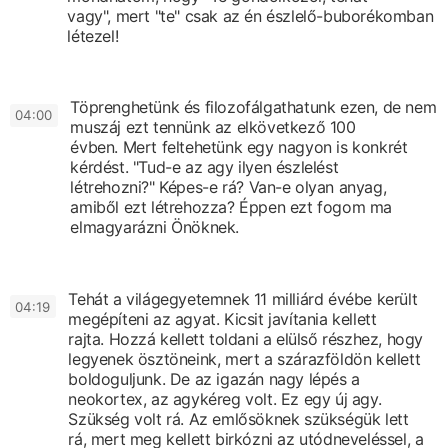
vagy",
mert "te" csak az én észlelő-buborékomban
létezel!
Töprenghetünk és filozofálgathatunk ezen,
de nem
0
4:00
muszáj ezt tennünk az elkövetkező 100
évben.
Mert feltehetünk egy nagyon is konkrét
kérdést.
"Tud-e az agy ilyen észlelést
létrehozni?"
Képes-e rá?
Van-e olyan anyag,
amiből ezt létrehozza?
Éppen ezt fogom ma
elmagyarázni Önöknek.
Tehát a világegyetemnek 11 milliárd évébe került
0
4:19
megépíteni az agyat.
Kicsit javítania kellett
rajta.
Hozzá kellett toldani a elülső részhez, hogy
legyenek ösztöneink,
mert a szárazföldön kellett
boldoguljunk.
De az igazán nagy lépés a
neokortex, az agykéreg volt.
Ez egy új agy.
Szükség volt rá.
Az emlősöknek szükségük lett
rá,
mert meg kellett birkózni az utódneveléssel,
a