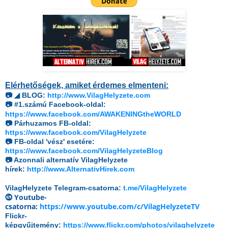
Elérhetőségek, amiket érdemes elmenteni:
◢
📷
BLOG:
http://www.VilagHelyzete.com
📷 #1.számú Facebook-oldal:
https://www.facebook.com/AWAKENINGtheWORLD
📷 Párhuzamos FB-oldal:
https://www.facebook.com/VilagHelyzete
📷 FB-oldal 'vész' esetére:
https://www.facebook.com/VilagHelyzeteBlog
📷 Azonnali alternatív VilagHelyzete
hírek:
http://www.AlternativHirek.com
VilagHelyzete Telegram-csatorna:
t.me/VilagHelyzete
⓹ Youtube-
csatorna:
https://www.youtube.com/c/VilagHelyzeteTV
Flickr-
képgyűjtemény:
https://www.flickr.com/photos/vilaghelyzete