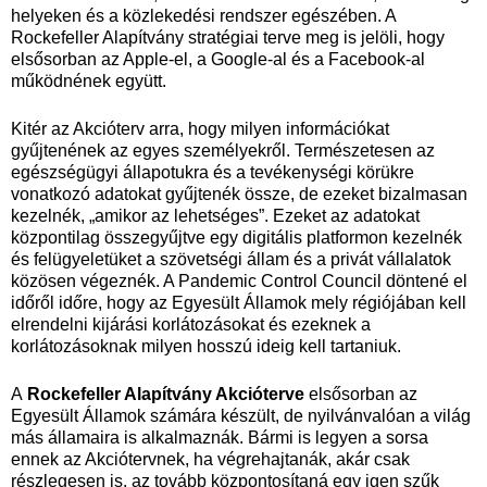
helyeken és a közlekedési rendszer egészében. A
Rockefeller Alapítvány stratégiai terve meg is jelöli, hogy
elsősorban az Apple-el, a Google-al és a Facebook-al
működnének együtt.
Kitér az Akcióterv arra, hogy milyen információkat
gyűjtenének az egyes személyekről. Természetesen az
egészségügyi állapotukra és a tevékenységi körükre
vonatkozó adatokat gyűjtenék össze, de ezeket bizalmasan
kezelnék, „amikor az lehetséges”. Ezeket az adatokat
központilag összegyűjtve egy digitális platformon kezelnék
és felügyeletüket a szövetségi állam és a privát vállalatok
közösen végeznék. A Pandemic Control Council döntené el
időről időre, hogy az Egyesült Államok mely régiójában kell
elrendelni kijárási korlátozásokat és ezeknek a
korlátozásoknak milyen hosszú ideig kell tartaniuk.
A
Rockefeller Alapítvány Akcióterve
elsősorban az
Egyesült Államok számára készült, de nyilvánvalóan a világ
más államaira is alkalmaznák. Bármi is legyen a sorsa
ennek az Akciótervnek, ha végrehajtanák, akár csak
részlegesen is, az tovább központosítaná egy igen szűk