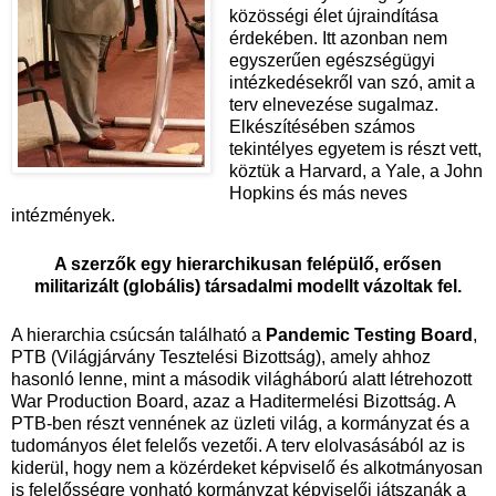
közösségi élet újraindítása
érdekében. Itt azonban nem
egyszerűen egészségügyi
intézkedésekről van szó, amit a
terv elnevezése sugalmaz.
Elkészítésében számos
tekintélyes egyetem is részt vett,
köztük a Harvard, a Yale, a John
Hopkins és más neves
intézmények.
A szerzők egy hierarchikusan felépülő, erősen
militarizált (globális) társadalmi modellt vázoltak fel.
A hierarchia csúcsán található a
Pandemic Testing Board
,
PTB (Világjárvány Tesztelési Bizottság), amely ahhoz
hasonló lenne, mint a második világháború alatt létrehozott
War Production Board, azaz a Haditermelési Bizottság. A
PTB-ben részt vennének az üzleti világ, a kormányzat és a
tudományos élet felelős vezetői. A terv elolvasásából az is
kiderül, hogy nem a közérdeket képviselő és alkotmányosan
is felelősségre vonható kormányzat képviselői játszanák a