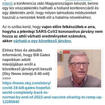
interjú
a konferencia után Magyarországon készült, benne
egy kis visszatekintés hallható a holland konferenciáról és
egy áttekintés arról, hogy milyen talmudista módszereket
használ a nemzetek feletti elit a hatalma növeléséhez.
Az is szóba kerül, hogy
vajon előre felkészültek-e arra,
hogyha a jelenlegi SARS-CoV2 koronavírus járvány nem
hozza az attól várható eredményeket számukra,
akkor
várható-e egy következő járvány.
Ehhez friss és aktuális
információ, hogy
Bill Gates
napokban adott
interjújában erről a
következő járványról beszél
(Sky News interjú 6:40-nél)
>>>>
https://news.sky.com/story/
covid-19-bill-gates-hopeful-
world-completely-back-to-
normal-by-end-of-2022-and-vaccine-sharing-to-ramp-up-
12285840