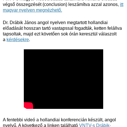
végső összegzését (conclusion) leszámítva azzal azonos,
itt
magyar nyelven megnézhető.
Dr. Drábik János angol nyelven megtartott hollandiai
előadását hosszan tartó vastapssal fogadták, ketten felállva
tapsoltak, majd ezt követően sok órán keresztül válaszolt
a
kérdésekre
.
A fentebbi videó a hollandiai konferencián készült, angol
nyelvű. A következő a linken található
VNTV-s Drábik-