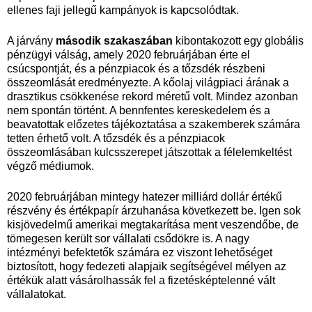
ellenes faji jellegű kampányok is kapcsolódtak.
A járvány
második szakaszában
kibontakozott egy globális
pénzügyi válság, amely 2020 februárjában érte el
csúcspontját, és a pénzpiacok és a tőzsdék részbeni
összeomlását eredményezte. A kőolaj világpiaci árának a
drasztikus csökkenése rekord méretű volt. Mindez azonban
nem spontán történt. A bennfentes kereskedelem és a
beavatottak előzetes tájékoztatása a szakemberek számára
tetten érhető volt. A tőzsdék és a pénzpiacok
összeomlásában kulcsszerepet játszottak a félelemkeltést
végző médiumok.
2020 februárjában mintegy hatezer milliárd dollár értékű
részvény és értékpapír árzuhanása következett be. Igen sok
kisjövedelmű amerikai megtakarítása ment veszendőbe, de
tömegesen került sor vállalati csődökre is. A nagy
intézményi befektetők számára ez viszont lehetőséget
biztosított, hogy fedezeti alapjaik segítségével mélyen az
értékük alatt vásárolhassák fel a fizetésképtelenné vált
vállalatokat.