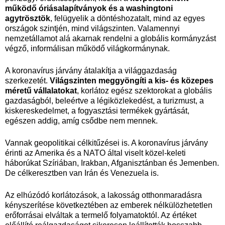
működő óriásalapítványok és a washingtoni
agytrösztök
, felügyelik a döntéshozatalt, mind az egyes
országok szintjén, mind világszinten. Valamennyi
nemzetállamot alá akarnak rendelni a globális kormányzást
végző, informálisan működő világkormánynak.
A koronavírus járvány átalakítja a világgazdaság
szerkezetét.
Világszinten meggyöngíti a kis- és közepes
méretű vállalatokat
, korlátoz egész szektorokat a globális
gazdaságból, beleértve a légiközlekedést, a turizmust, a
kiskereskedelmet, a fogyasztási termékek gyártását,
egészen addig, amíg csődbe nem mennek.
Vannak geopolitikai célkitűzései is. A koronavírus járvány
érinti az Amerika és a NATO által viselt közel-keleti
háborúkat Szíriában, Irakban, Afganisztánban és Jemenben.
De célkeresztben van Irán és Venezuela is.
Az elhúzódó korlátozások, a lakosság otthonmaradásra
kényszerítése következtében az emberek nélkülözhetetlen
erőforrásai elváltak a termelő folyamatoktól. Az értéket