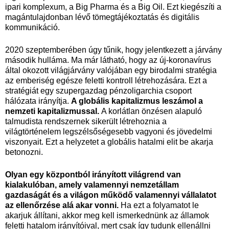
ipari komplexum, a Big Pharma és a Big Oil. Ezt kiegészíti a
magántulajdonban lévő tömegtájékoztatás és digitális
kommunikáció.
2020 szeptemberében úgy tűnik, hogy jelentkezett a járvány
második hulláma. Ma már látható, hogy az új-koronavírus
által okozott világjárvány valójában egy birodalmi stratégia
az emberiség egésze feletti kontroll létrehozására. Ezt a
stratégiát egy szupergazdag pénzoligarchia csoport
hálózata irányítja.
A globális kapitalizmus leszámol a
nemzeti kapitalizmussal.
A korlátlan önzésen alapuló
talmudista rendszernek sikerült létrehoznia a
világtörténelem legszélsőségesebb vagyoni és jövedelmi
viszonyait. Ezt a helyzetet a globális hatalmi elit be akarja
betonozni.
Olyan egy központból irányított világrend van
kialakulóban, amely valamennyi nemzetállam
gazdaságát és a világon működő valamennyi vállalatot
az ellenőrzése alá akar vonni.
Ha ezt a folyamatot le
akarjuk állítani, akkor meg kell ismerkednünk az államok
feletti hatalom irányítóival, mert csak így tudunk ellenállni