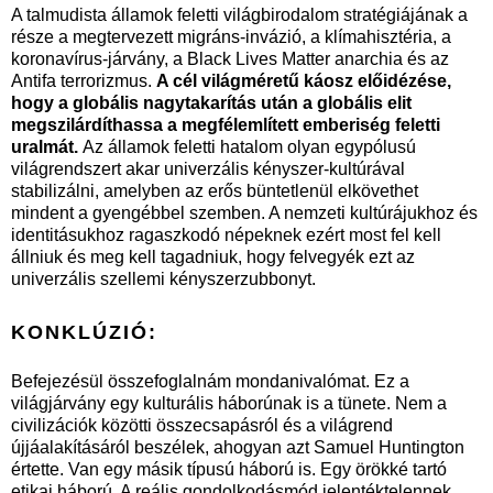
A talmudista államok feletti világbirodalom stratégiájának a
része a megtervezett migráns-invázió, a klímahisztéria, a
koronavírus-járvány, a Black Lives Matter anarchia és az
Antifa terrorizmus.
A cél világméretű káosz előidézése,
hogy a globális nagytakarítás után a globális elit
megszilárdíthassa a megfélemlített emberiség feletti
uralmát.
Az államok feletti hatalom olyan egypólusú
világrendszert akar univerzális kényszer-kultúrával
stabilizálni, amelyben az erős büntetlenül elkövethet
mindent a gyengébbel szemben. A nemzeti kultúrájukhoz és
identitásukhoz ragaszkodó népeknek ezért most fel kell
állniuk és meg kell tagadniuk, hogy felvegyék ezt az
univerzális szellemi kényszerzubbonyt.
KONKLÚZIÓ:
Befejezésül összefoglalnám mondanivalómat. Ez a
világjárvány egy kulturális háborúnak is a tünete. Nem a
civilizációk közötti összecsapásról és a világrend
újjáalakításáról beszélek, ahogyan azt Samuel Huntington
értette. Van egy másik típusú háború is. Egy örökké tartó
etikai háború. A reális gondolkodásmód jelentéktelennek