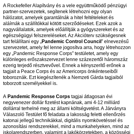
A Rockefeller Alapítvány és a vele együttműködő pénzügyi
partner-szervezetek, segítenek létrehozni egy olyan
hálózatot, amelyek garantálnák a hitel feltételeket és
aláírnák a szállítókkal kötött szerződéseket. Ezek azok a
nagyvállalatok, amelyek előállítják a gyógyszereket és az
egészségügyi felszereléseket. Az Akcióterv szükségesnek
tart felállítani egy „
Pandemic Control Council
” elnevezésű
szervezetet, amely fel lenne jogosítva arra, hogy létrehozzon
egy „Pandemic Response Corps” testületet, amely egy
különleges erőszakszervezet lenne százezertől háromszáz
ezerig terjedő résztvevővel. Ennek a kényszerítő erőnek a
tagjait a Peace Corps és az Americorps önkénteseiből
toboroznák. Ezt kiegészítenék a Nemzeti Gárda tagjaiból
toborzott személyekkel is.
A
Pandemic Response Corps
tagjai átlagosan évi
negyvenezer dollár fizetést kapnának, ami 4-12 milliárd
dollárral terhelné meg az állami költségvetést. A Járványra
Válaszoló Testület fő feladata a lakosság feletti ellenőrzés
katonai jellegű technikákkal, digitális nyomkövetéssel és
azonosítási rendszerekkel, mind a munkahelyeken, mind az
iskolarendszerben, valamint a lakókörzetekben, a közösségi