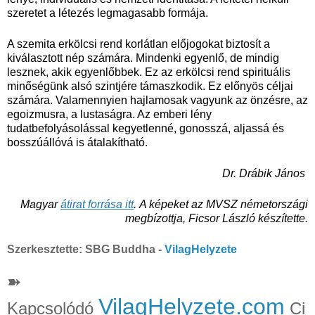
szeretet a létezés legmagasabb formája.
A szemita erkölcsi rend korlátlan előjogokat biztosít a
kiválasztott nép számára. Mindenki egyenlő, de mindig
lesznek, akik egyenlőbbek. Ez az erkölcsi rend spirituális
minőségünk alsó szintjére támaszkodik. Ez előnyös céljai
számára. Valamennyien hajlamosak vagyunk az önzésre, az
egoizmusra, a lustaságra. Az emberi lény
tudatbefolyásolással kegyetlenné, gonosszá, aljassá és
bosszúállóvá is átalakítható.
Dr. Drábik János
Magyar
átirat forrása itt
.
A képeket az MVSZ németországi
megbízottja, Ficsor László készítette.
Szerkesztette: SBG Buddha -
VilagHelyzete
➽
VilagHelyzete.com
Kapcsolódó
Ci