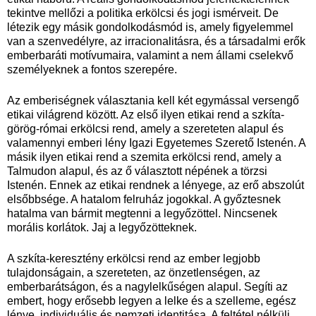
tekintve mellőzi a politika erkölcsi és jogi ismérveit. De
létezik egy másik gondolkodásmód is, amely figyelemmel
van a szenvedélyre, az irracionalitásra, és a társadalmi erők
emberbaráti motívumaira, valamint a nem állami cselekvő
személyeknek a fontos szerepére.
Az emberiségnek választania kell két egymással versengő
etikai világrend között. Az első ilyen etikai rend a szkíta-
görög-római erkölcsi rend, amely a szereteten alapul és
valamennyi emberi lény Igazi Egyetemes Szerető Istenén. A
másik ilyen etikai rend a szemita erkölcsi rend, amely a
Talmudon alapul, és az ő választott népének a törzsi
Istenén. Ennek az etikai rendnek a lényege, az erő abszolút
elsőbbsége. A hatalom felruház jogokkal. A győztesnek
hatalma van bármit megtenni a legyőzöttel. Nincsenek
morális korlátok. Jaj a legyőzötteknek.
A szkíta-keresztény erkölcsi rend az ember legjobb
tulajdonságain, a szereteten, az önzetlenségen, az
emberbarátságon, és a nagylelkűségen alapul. Segíti az
embert, hogy erősebb legyen a lelke és a szelleme, egész
lénye, individuális és nemzeti identitása. A feltétel nélküli