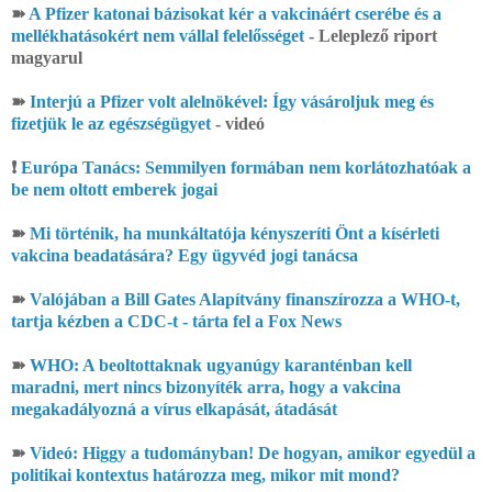
➽
A Pfizer katonai bázisokat kér a vakcináért cserébe és a
mellékhatásokért nem vállal felelősséget
- Leleplező riport
magyarul
➽
Interjú a Pfizer volt alelnökével: Így vásároljuk meg és
fizetjük le az egészségügyet
- videó
❗
Európa Tanács: Semmilyen formában nem korlátozhatóak a
be nem oltott emberek jogai
➽
Mi történik, ha munkáltatója kényszeríti Önt a kísérleti
vakcina beadatására? Egy ügyvéd jogi tanácsa
➽
Valójában a Bill Gates Alapítvány finanszírozza a WHO-t,
tartja kézben a CDC-t - tárta fel a Fox News
➽
WHO: A beoltottaknak ugyanúgy karanténban kell
maradni, mert nincs bizonyíték arra, hogy a vakcina
megakadályozná a vírus elkapását, átadását
➽
Videó: Higgy a tudományban! De hogyan, amikor egyedül a
politikai kontextus határozza meg, mikor mit mond?