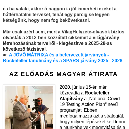
és ha valaki, akkor ő nagyon is jól ismerheti ezeket a
háttérhatalmi terveket, tehát egy percig se legyen
kétségünk, hogy nem fog bekövetkezni.
Már csak azért sem, mert a VilagHelyzete-olvasók biztos
olvasták a 2012-ben közzétett cikkemet
a
világjárvány
létrehozásának terveiről - kiegészítve a 2025-28-as
következő fázisával
.
➽
A JÖVŐ MÁTRIXA és a betervezett járványok -
Rockefeller tanulmány és a SPARS-járvány 2025 - 2028
AZ ELŐADÁS MAGYAR ÁTIRATA
2020. június 15-én már
közreadta a
Rockefeller
Alapítvány
a „National Covid-
19 Testing Action Plan” nevű
programját. Ebben
megfogalmazza azt a stratégiát,
hogy milyen lépéseket kell tenni
a munkahelyek megnyitása és a