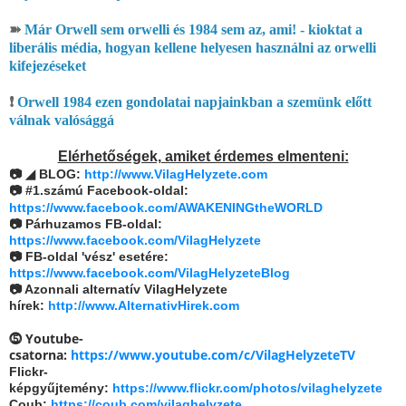
➽
Már Orwell sem orwelli és 1984 sem az, ami! - kioktat a
liberális média, hogyan kellene helyesen használni az orwelli
kifejezéseket
❗
Orwell 1984 ezen gondolatai napjainkban a szemünk előtt
válnak valósággá
Elérhetőségek, amiket érdemes elmenteni:
◢
📷
BLOG:
http://www.VilagHelyzete.com
📷 #1.számú Facebook-oldal:
https://www.facebook.com/AWAKENINGtheWORLD
📷 Párhuzamos FB-oldal:
https://www.facebook.com/VilagHelyzete
📷 FB-oldal 'vész' esetére:
https://www.facebook.com/VilagHelyzeteBlog
📷 Azonnali alternatív VilagHelyzete
hírek:
http://www.AlternativHirek.com
⓹ Youtube-
csatorna:
https://www.youtube.com/c/VilagHelyzeteTV
Flickr-
képgyűjtemény:
https://www.flickr.com/photos/vilaghelyzete
Coub:
https://coub.com/vilaghelyzete