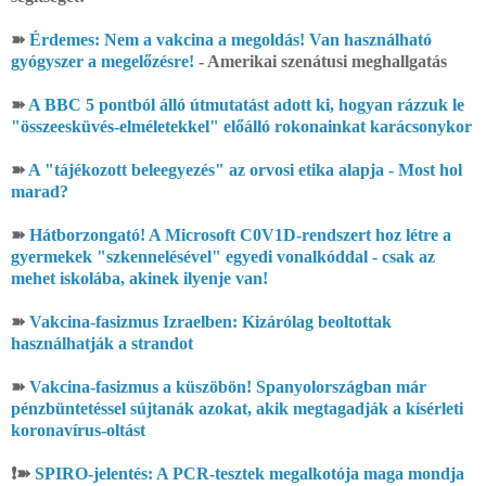
➽
Érdemes: Nem a vakcina a megoldás! Van használható
gyógyszer a megelőzésre!
- Amerikai szenátusi meghallgatás
➽
A BBC 5 pontból álló útmutatást adott ki, hogyan rázzuk le
"összeesküvés-elméletekkel" előálló rokonainkat karácsonykor
➽
A "tájékozott beleegyezés" az orvosi etika alapja - Most hol
marad?
➽
Hátborzongató! A Microsoft C0V1D-rendszert hoz létre a
gyermekek "szkennelésével" egyedi vonalkóddal - csak az
mehet iskolába, akinek ilyenje van!
➽
Vakcina-fasizmus Izraelben: Kizárólag beoltottak
használhatják a strandot
➽
Vakcina-fasizmus a küszöbön! Spanyolországban már
pénzbüntetéssel sújtanák azokat, akik megtagadják a kísérleti
koronavírus-oltást
❗➽
SPIRO-jelentés: A PCR-tesztek megalkotója maga mondja