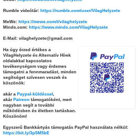
Rumble videótár:
https://rumble.com/user/VilagHelyzete
MeWe:
https://mewe.com/i/vilaghelyzete
Minds.com:
https://www.minds.com/VilagHelyzete
E-Mail: vilaghelyzete@gmail.com
Ha úgy érzed értékes a
VilagHelyzete és Alternatív Hírek
oldalakkal kapcsolatos
tevékenységem vagy érdemes
támogatni a fennmaradást, minden
segítséget szívesen veszek és
köszönök:
akár a
Paypal-küldéssel
,
akár
Patreon
támogatóként, mert
nagyban segít a további
működésben és életben tartásban.
Köszönöm!
Egyszerű Bankkártyás támogatás PayPal használata nélkül:
https://bit.ly/3p5M5bE