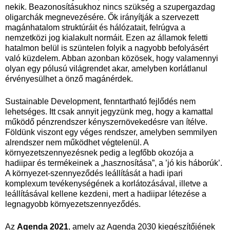
nekik. Beazonosításukhoz nincs szükség a szupergazdag
oligarchák megnevezésére. Ők irányítják a szervezett
magánhatalom struktúráit és hálózatait, felrúgva a
nemzetközi jog kialakult normáit. Ezen az államok feletti
hatalmon belül is szüntelen folyik a nagyobb befolyásért
való küzdelem. Abban azonban közösek, hogy valamennyi
olyan egy pólusú világrendet akar, amelyben korlátlanul
érvényesülhet a önző magánérdek.
Sustainable Development, fenntartható fejlődés nem
lehetséges. Itt csak annyit jegyzünk meg, hogy a kamattal
működő pénzrendszer kényszernövekedésre van ítélve.
Földünk viszont egy véges rendszer, amelyben semmilyen
alrendszer nem működhet végtelenül. A
környezetszennyezésnek pedig a legfőbb okozója a
hadiipar és termékeinek a „hasznosítása”, a ’jó kis háborúk’.
A környezet-szennyeződés leállítását a hadi ipari
komplexum tevékenységének a korlátozásával, illetve a
leállításával kellene kezdeni, mert a hadiipar létezése a
legnagyobb környezetszennyeződés.
Az
Agenda 2021
, amely az Agenda 2030 kiegészítőjének