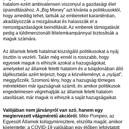
hatalom ezért ambivalensen viszonyul a gazdasági élet
újraindításához. A „Big Money” azt kívánta a politikusoktól,
hogy ameddig lehet, tartsák az embereket karanténban,
akadályozzák a mozgásukat és halasszák el a
nemzetgazdaságok beindítását. Az emberek támogatását
pedig a túldimenzionált félelemkampánnyal biztosítsák a
maguk számára.
Az államok feletti hatalmat kiszolgáló politikusokat a nyáj
ösztön is vezérli. Talán még ennél is rosszabb, hogy
egyesek maguk is elhiszik azokat a hazugságokat,
amelyeket az államok feletti hatalom és a tulajdonában álló
tájékoztatás azért terjeszt, hogy a közvéleményt, a „nyájat”,
meggyőzzék. Szomorú tény, hogy a hazugság tömeges
méretekben már igazságnak számít, és amikor politikusok
engedelmesen végrehajtják az államok feletti hatalom
utasításait, már maguk is elhiszik a saját hazugságaikat.
Valójában nem járványról van szó, hanem egy
megtervezett világméretű akcióról.
Mike Pompeo
, az
Egyesült Államok külügyminisztere, elszólta magát, amikor
kijelentette: a COVID-19 valójában egy élőben lefolytatott