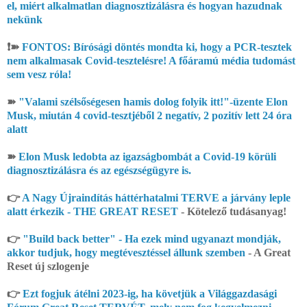
el, miért alkalmatlan diagnosztizálásra és hogyan hazudnak
nekünk
❗➽
FONTOS: Bírósági döntés mondta ki, hogy a PCR-tesztek
nem alkalmasak Covid-tesztelésre! A főáramú média tudomást
sem vesz róla!
➽
"Valami szélsőségesen hamis dolog folyik itt!"-üzente Elon
Musk, miután 4 covid-tesztjéből 2 negatív, 2 pozitív lett 24 óra
alatt
➽
Elon Musk ledobta az igazságbombát a Covid-19 körüli
diagnosztizálásra és az egészségügyre is.
👉
A Nagy Újraindítás háttérhatalmi TERVE a járvány leple
alatt érkezik - THE GREAT RESET
- Kötelező tudásanyag!
👉
"Build back better" - Ha ezek mind ugyanazt mondják,
akkor tudjuk, hogy megtévesztéssel állunk szemben
- A Great
Reset új szlogenje
👉
Ezt fogjuk átélni 2023-ig, ha követjük a Világgazdasági