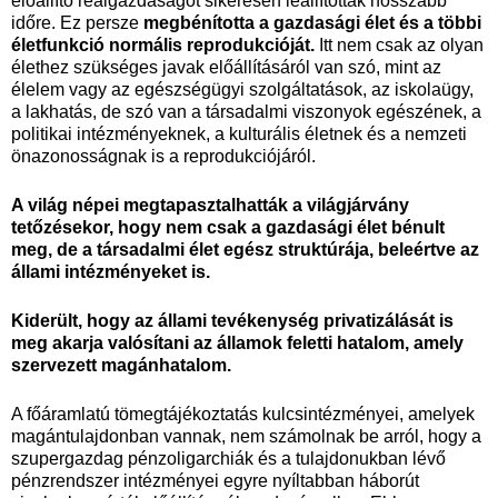
előállító reálgazdaságot sikeresen leállították hosszabb
időre. Ez persze
megbénította a gazdasági élet és a többi
életfunkció normális reprodukcióját.
Itt nem csak az olyan
élethez szükséges javak előállításáról van szó, mint az
élelem vagy az egészségügyi szolgáltatások, az iskolaügy,
a lakhatás, de szó van a társadalmi viszonyok egészének, a
politikai intézményeknek, a kulturális életnek és a nemzeti
önazonosságnak is a reprodukciójáról.
A világ népei megtapasztalhatták a világjárvány
tetőzésekor, hogy nem csak a gazdasági élet bénult
meg, de a társadalmi élet egész struktúrája, beleértve az
állami intézményeket is.
Kiderült, hogy az állami tevékenység privatizálását is
meg akarja valósítani az államok feletti hatalom, amely
szervezett magánhatalom.
A főáramlatú tömegtájékoztatás kulcsintézményei, amelyek
magántulajdonban vannak, nem számolnak be arról, hogy a
szupergazdag pénzoligarchiák és a tulajdonukban lévő
pénzrendszer intézményei egyre nyíltabban háborút