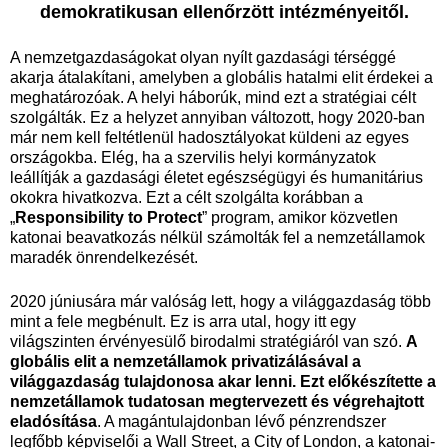
demokratikusan ellenőrzött intézményeitől.
A nemzetgazdaságokat olyan nyílt gazdasági térséggé
akarja átalakítani, amelyben a globális hatalmi elit érdekei a
meghatározóak. A helyi háborúk, mind ezt a stratégiai célt
szolgálták. Ez a helyzet annyiban változott, hogy 2020-ban
már nem kell feltétlenül hadosztályokat küldeni az egyes
országokba. Elég, ha a szervilis helyi kormányzatok
leállítják a gazdasági életet egészségügyi és humanitárius
okokra hivatkozva. Ezt a célt szolgálta korábban a
„
Responsibility to Protect
” program, amikor közvetlen
katonai beavatkozás nélkül számolták fel a nemzetállamok
maradék önrendelkezését.
2020 júniusára már valóság lett, hogy a világgazdaság több
mint a fele megbénult. Ez is arra utal, hogy itt egy
világszinten érvényesülő birodalmi stratégiáról van szó.
A
globális elit a nemzetállamok privatizálásával a
világgazdaság tulajdonosa akar lenni.
Ezt előkészítette a
nemzetállamok tudatosan megtervezett és végrehajtott
eladósítása
. A magántulajdonban lévő pénzrendszer
legfőbb képviselői a Wall Street, a City of London, a katonai-