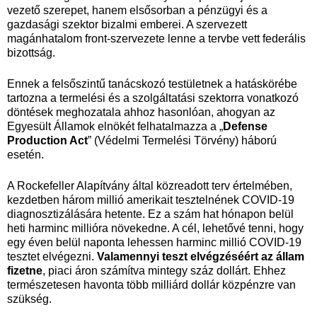
vezető szerepet, hanem elsősorban a pénzügyi és a
gazdasági szektor bizalmi emberei. A szervezett
magánhatalom front-szervezete lenne a tervbe vett federális
bizottság.
Ennek a felsőszintű tanácskozó testületnek a hatáskörébe
tartozna a termelési és a szolgáltatási szektorra vonatkozó
döntések meghozatala ahhoz hasonlóan, ahogyan az
Egyesült Államok elnökét felhatalmazza a „
Defense
Production Act
” (Védelmi Termelési Törvény) háború
esetén.
A Rockefeller Alapítvány által közreadott terv értelmében,
kezdetben három millió amerikait tesztelnének COVID-19
diagnosztizálására hetente. Ez a szám hat hónapon belül
heti harminc millióra növekedne. A cél, lehetővé tenni, hogy
egy éven belül naponta lehessen harminc millió COVID-19
tesztet elvégezni.
Valamennyi teszt elvégzéséért az állam
fizetne
, piaci áron számítva mintegy száz dollárt. Ehhez
természetesen havonta több milliárd dollár közpénzre van
szükség.