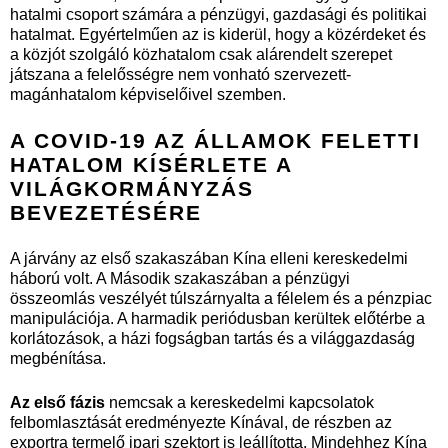
hatalmi csoport számára a pénzügyi, gazdasági és politikai
hatalmat. Egyértelműen az is kiderül, hogy a közérdeket és
a közjót szolgáló közhatalom csak alárendelt szerepet
játszana a felelősségre nem vonható szervezett-
magánhatalom képviselőivel szemben.
A COVID-19 AZ ÁLLAMOK FELETTI
HATALOM KÍSÉRLETE A
VILÁGKORMÁNYZÁS
BEVEZETÉSÉRE
A járvány az első szakaszában Kína elleni kereskedelmi
háború volt. A Második szakaszában a pénzügyi
összeomlás veszélyét túlszárnyalta a félelem és a pénzpiac
manipulációja. A harmadik periódusban kerültek előtérbe a
korlátozások, a házi fogságban tartás és a világgazdaság
megbénítása.
Az első fázis
nemcsak a kereskedelmi kapcsolatok
felbomlasztását
eredményezte Kínával, de részben az
exportra termelő ipari szektort is leállította. Mindehhez Kína