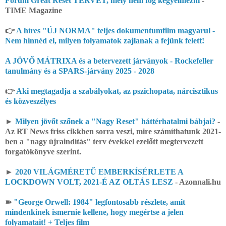
Fórum Great Reset TERVÉT, mely nem fog kegyelmezni
-
TIME Magazine
👉
A híres "ÚJ NORMA" teljes dokumentumfilm magyarul -
Nem hinnéd el, milyen folyamatok zajlanak a fejünk felett!
A JÖVŐ MÁTRIXA és a betervezett járványok - Rockefeller
tanulmány és a SPARS-járvány 2025 - 2028
👉
Aki megtagadja a szabályokat, az pszichopata, nárcisztikus
és közveszélyes
►
Milyen jövőt szőnek a "Nagy Reset" háttérhatalmi bábjai?
-
Az RT News friss cikkben sorra veszi, mire számíthatunk 2021-
ben a "nagy újraindítás" terv évekkel ezelőtt megtervezett
forgatókönyve szerint.
►
2020 VILÁGMÉRETŰ EMBERKÍSÉRLETE A
LOCKDOWN VOLT, 2021-É AZ OLTÁS LESZ
- Azonnali.hu
➽
"George Orwell: 1984" legfontosabb részlete, amit
mindenkinek ismernie kellene, hogy megértse a jelen
folyamatait! + Teljes film