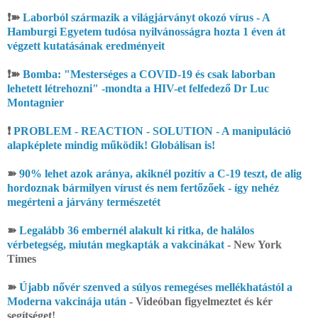
❗➽
Laborból származik a világjárványt okozó vírus - A
Hamburgi Egyetem tudósa nyilvánosságra hozta 1 éven át
végzett kutatásának eredményeit
❗➽
Bomba: "Mesterséges a COVID-19 és csak laborban
lehetett létrehozni" -mondta a HIV-et felfedező Dr Luc
Montagnier
❗
PROBLEM - REACTION - SOLUTION - A manipuláció
alapképlete mindig működik! Globálisan is!
➽
90% lehet azok aránya, akiknél pozitív a C-19 teszt, de alig
hordoznak bármilyen vírust és nem fertőzőek - így nehéz
megérteni a járvány természetét
➽
Legalább 36 embernél alakult ki ritka, de halálos
vérbetegség, miután megkapták a vakcinákat
- New York
Times
➽
Újabb nővér szenved a súlyos remegéses mellékhatástól a
Moderna vakcinája után
- Videóban figyelmeztet és kér
segítséget!