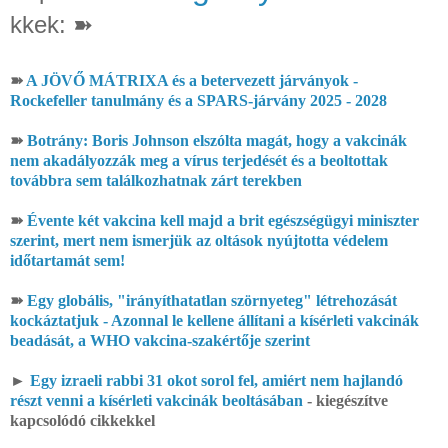
kkek: ➽
➽
A JÖVŐ MÁTRIXA és a betervezett járványok -
Rockefeller tanulmány és a SPARS-járvány 2025 - 2028
➽
Botrány: Boris Johnson elszólta magát, hogy a vakcinák
nem akadályozzák meg a vírus terjedését és a beoltottak
továbbra sem találkozhatnak zárt terekben
➽
Évente két vakcina kell majd a brit egészségügyi miniszter
szerint, mert nem ismerjük az oltások nyújtotta védelem
időtartamát sem!
➽
Egy globális, "irányíthatatlan szörnyeteg" létrehozását
kockáztatjuk - Azonnal le kellene állítani a kísérleti vakcinák
beadását, a WHO vakcina-szakértője szerint
►
Egy izraeli rabbi 31 okot sorol fel, amiért nem hajlandó
részt venni a kísérleti vakcinák beoltásában
- kiegészítve
kapcsolódó cikkekkel