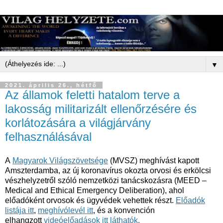
▼
2021. április 26., hétfő
Az államok feletti hatalom terve a
lakosság militarizált ellenőrzésére és
korlátozására a világjárvány
felhasználásával
A
Magyarok Világszövetsége
(MVSZ) meghívást kapott
Amszterdamba, az új koronavírus okozta orvosi és erkölcsi
vészhelyzetről szóló nemzetközi tanácskozásra (MEED –
Medical and Ethical Emergency Deliberation), ahol
előadóként orvosok és ügyvédek vehettek részt.
Előadók
listája itt
,
meghívólevél itt
, és a konvención
elhangzott
videóelőadások itt láthatók
.