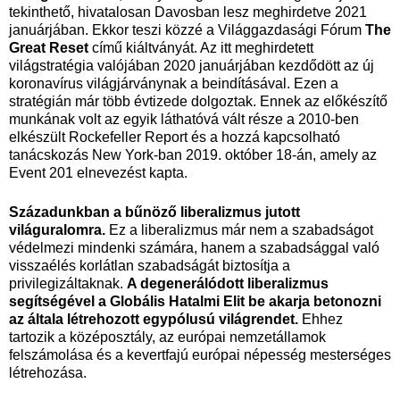
tekinthető, hivatalosan Davosban lesz meghirdetve 2021
januárjában. Ekkor teszi közzé a Világgazdasági Fórum
The
Great Reset
című kiáltványát. Az itt meghirdetett
világstratégia valójában 2020 januárjában kezdődött az új
koronavírus világjárványnak a beindításával. Ezen a
stratégián már több évtizede dolgoztak. Ennek az előkészítő
munkának volt az egyik láthatóvá vált része a 2010-ben
elkészült Rockefeller Report és a hozzá kapcsolható
tanácskozás New York-ban 2019. október 18-án, amely az
Event 201 elnevezést kapta.
Századunkban a bűnöző liberalizmus jutott
világuralomra.
Ez a liberalizmus már nem a szabadságot
védelmezi mindenki számára, hanem a szabadsággal való
visszaélés korlátlan szabadságát biztosítja a
privilegizáltaknak.
A degenerálódott liberalizmus
segítségével a Globális Hatalmi Elit be akarja betonozni
az általa létrehozott egypólusú világrendet.
Ehhez
tartozik a középosztály, az európai nemzetállamok
felszámolása és a kevertfajú európai népesség mesterséges
létrehozása.