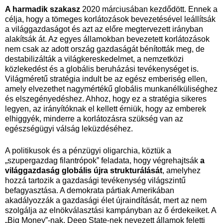
A harmadik szakasz
2020 márciusában kezdődött. Ennek a
célja, hogy a tömeges korlátozások bevezetésével leállítsák
a világgazdaságot és azt az előre megtervezett irányban
alakítsák át. Az egyes államokban bevezetett korlátozások
nem csak az adott ország gazdaságát bénították meg, de
destabilizálták a világkereskedelmet, a nemzetközi
közlekedést és a globális beruházási tevékenységet is.
Világméretű stratégia indult be az egész emberiség ellen,
amely elvezethet nagymértékű globális munkanélküliséghez
és elszegényedéshez. Ahhoz, hogy ez a stratégia sikeres
legyen, az irányítóknak el kellett érniük, hogy az emberek
elhiggyék, minderre a korlátozásra szükség van az
egészségügyi válság leküzdéséhez.
A politikusok és a pénzügyi oligarchia, köztük a
„szupergazdag filantrópok” feladata, hogy végrehajtsák
a
világgazdaság globális újra strukturálását
, amelyhez
hozzá tartozik a gazdasági tevékenység világszintű
befagyasztása. A demokrata pártiak Amerikában
akadályozzák a gazdasági élet újraindítását, mert az nem
szolgálja az elnökválasztási kampányban az ő érdekeiket. A
„Big Money”-nak, Deep State-nek nevezett államok feletti