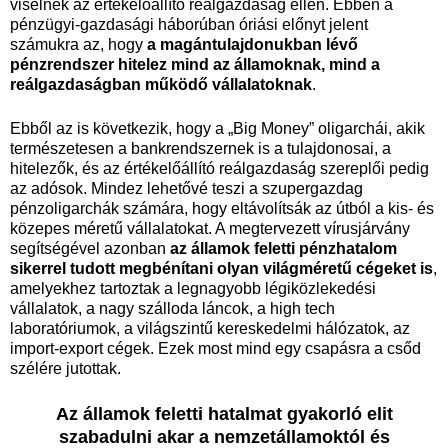
viselnek az értékelőállító reálgazdaság ellen. Ebben a
pénzügyi-gazdasági háborúban óriási előnyt jelent
számukra az, hogy
a magántulajdonukban lévő
pénzrendszer hitelez mind az államoknak, mind a
reálgazdaságban működő vállalatoknak
.
Ebből az is következik, hogy a „Big Money” oligarchái, akik
természetesen a bankrendszernek is a tulajdonosai, a
hitelezők, és az értékelőállító reálgazdaság szereplői pedig
az adósok. Mindez lehetővé teszi a
szupergazdag
pénzoligarchák számára, hogy eltávolítsák az útból a kis- és
közepes méretű vállalatokat. A megtervezett vírusjárvány
segítségével azonban
az államok feletti pénzhatalom
sikerrel tudott megbénítani olyan világméretű cégeket is
,
amelyekhez tartoztak a legnagyobb légiközlekedési
vállalatok, a nagy szálloda láncok, a high tech
laboratóriumok, a világszintű kereskedelmi hálózatok, az
import-export cégek. Ezek most mind egy csapásra a csőd
szélére
jutottak.
Az államok feletti hatalmat gyakorló elit
szabadulni akar a nemzetállamoktól és