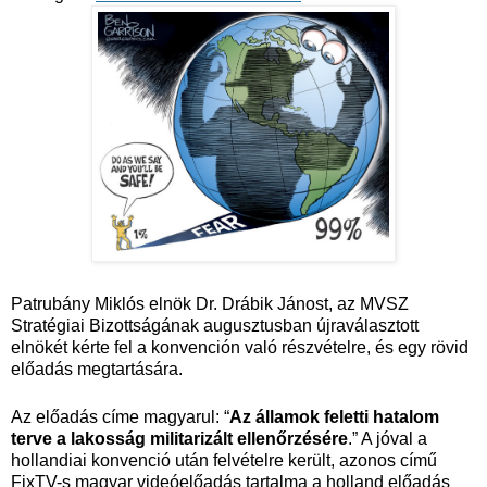
Patrubány Miklós elnök Dr. Drábik Jánost, az MVSZ
Stratégiai Bizottságának augusztusban újraválasztott
elnökét kérte fel a konvención való részvételre, és egy rövid
előadás megtartására.
Az előadás címe magyarul: “
Az államok feletti hatalom
terve a lakosság militarizált ellenőrzésére
.” A jóval a
hollandiai konvenció után felvételre került, azonos című
FixTV-s magyar videóelőadás tartalma a holland előadás