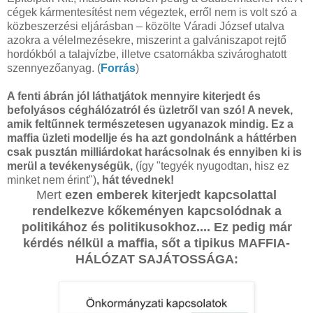
cégek kármentesítést nem végeztek, erről nem is volt szó a
közbeszerzési eljárásban – közölte Váradi József utalva
azokra a vélelmezésekre, miszerint a galvániszapot rejtő
hordókból a talajvízbe, illetve csatornákba szivároghatott
szennyezőanyag. (
Forrás
)
A fenti ábrán jól láthatjátok mennyire kiterjedt és
befolyásos céghálózatról és üzletről van szó! A nevek,
amik feltűnnek természetesen ugyanazok mindig. Ez a
maffia üzleti modellje és ha azt gondolnánk a háttérben
csak pusztán milliárdokat harácsolnak és ennyiben ki is
merül a tevékenységük,
(így "tegyék nyugodtan, hisz ez
minket nem érint")
, hát tévednek!
Mert
ezen emberek kiterjedt kapcsolattal
rendelkezve kőkeményen kapcsolódnak a
politikához és politikusokhoz.... Ez pedig már
kérdés nélkül a maffia, sőt a tipikus MAFFIA-
HÁLÓZAT SAJÁTOSSÁGA: