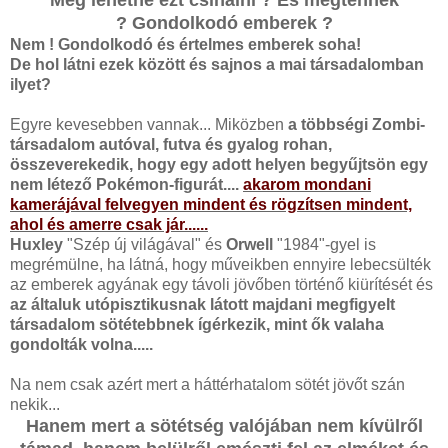
Meg lehetne ezt csinálni ? És megtennék
?
Gondolkodó emberek ?
Nem ! Gondolkodó és értelmes emberek soha!
De hol látni ezek között és sajnos a mai társadalomban
ilyet?
Egyre kevesebben vannak... Miközben
a többségi Zombi-
társadalom autóval, futva és gyalog rohan,
összeverekedik, hogy egy adott helyen begyűjtsön egy
nem létező Pokémon-figurát....
akarom mondani
kamerájával felvegyen mindent és rögzítsen mindent,
ahol és amerre csak jár......
Huxley
"Szép új világával" és
Orwell
"1984"-gyel is
megrémülne, ha látná, hogy műveikben ennyire lebecsülték
az emberek agyának egy távoli jövőben történő kiürítését és
az általuk utópisztikusnak látott majdani megfigyelt
társadalom sötétebbnek ígérkezik, mint ők valaha
gondolták volna.....
Na nem csak azért mert a háttérhatalom sötét jövőt szán
nekik...
Hanem mert a sötétség valójában nem kívülről