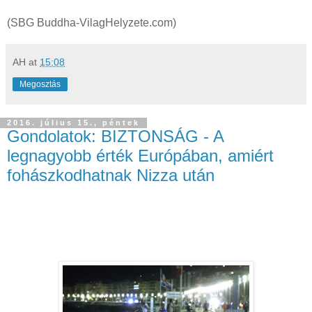
(SBG Buddha-VilagHelyzete.com)
AH
at
15:08
Megosztás
2016. július 15., péntek
Gondolatok: BIZTONSÁG - A
legnagyobb érték Európában, amiért
fohászkodhatnak Nizza után