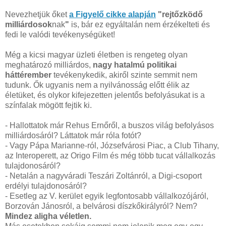
Nevezhetjük őket
a Figyelő cikke alapján
"rejtőzködő
milliárdosok
nak
"
is, bár ez egyáltalán nem érzékelteti és
fedi le valódi tevékenységüket!
Még a kicsi magyar üzleti életben is rengeteg olyan
meghatározó milliárdos,
nagy hatalmú politikai
háttérember
tevékenykedik, akiről szinte semmit nem
tudunk. Ők ugyanis nem a nyilvánosság előtt élik az
életüket, és olykor kifejezetten jelentős befolyásukat is a
színfalak mögött fejtik ki.
- Hallottatok már Rehus Ernőről, a buszos világ befolyásos
milliárdosáról? Láttatok már róla fotót?
- Vagy Pápa Marianne-ról, Józsefvárosi Piac, a Club Tihany,
az Interoperett, az Origo Film és még több tucat vállalkozás
tulajdonosáról?
- Netalán a nagyváradi Teszári Zoltánról, a Digi-csoport
erdélyi tulajdonosáról?
- Esetleg az V. kerület egyik legfontosabb vállalkozójáról,
Borzován Jánosról, a belvárosi díszkőkirályról? Nem?
Mindez aligha véletlen.