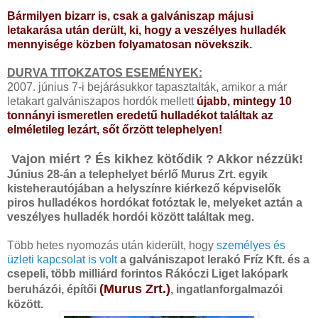
Bármilyen bizarr is, csak a galvániszap májusi
letakarása után derült, ki, hogy a veszélyes hulladék
mennyisége közben folyamatosan növekszik.
DURVA TITOKZATOS ESEMÉNYEK:
2007. június 7-i bejárásukkor tapasztalták, amikor a már
letakart galvániszapos hordók mellett
újabb, mintegy 10
tonnányi ismeretlen eredetű hulladékot találtak az
elméletileg lezárt, sőt őrzött telephelyen!
Vajon miért ? És kikhez kötődik ? Akkor nézzük!
Június 28-án a telephelyet bérlő Murus Zrt. egyik
kisteherautójában a helyszínre kiérkező képviselők
piros hulladékos hordókat fotóztak le, melyeket aztán a
veszélyes hulladék hordói között találtak meg.
Több hetes nyomozás után kiderült, hogy
személyes és
üzleti kapcsolat is volt
a galvániszapot lerakó Fríz Kft. és a
csepeli, több milliárd forintos Rákóczi Liget lakópark
(Murus Zrt.)
beruházói, építői
, ingatlanforgalmazói
között.