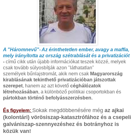
A "Háromnevű"- Az érinthetetlen ember, avagy a maffia,
mely irányította az ország szétrablását és a privatizációt
-
című cikk után újabb információkat teszek közzé, melyek
csak tovább súlyosbítják
azon "láthatatlan"
személyek
bűnlajstromát, akik nem csak
Magyarország
kirablásának tekinthető privatizációban játszottak
szerepet
, hanem az azt követő
céghálózatok
létrehozásában
, a különböző politikai csoportokban és
pártokban történő befolyásszerzésben.
Sokak megdöbbenésére még
az ajkai
És figyelem:
(
kolontári) vörösiszap-katasztrófához és a csepeli
galvániszap-szennyezéshez és botrányhoz is
közük van!