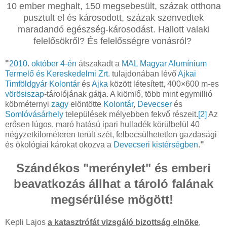
10 ember meghalt, 150 megsebesült, százak otthona
pusztult el és károsodott, százak szenvedtek
maradandó egészség-károsodást. Hallott valaki
felelősökről? És felelősségre vonásról?
"
2010
.
október 4-én
átszakadt a
MAL Magyar Alumínium
Termelő és Kereskedelmi Zrt.
tulajdonában lévő
Ajkai
Timföldgyár
Kolontár
és
Ajka
között létesített, 400×600 m-es
vörösiszap
-tárolójának gátja. A kiömlő, több mint egymillió
köbméternyi
zagy
elöntötte
Kolontár
,
Devecser
és
Somlóvásárhely
települések mélyebben fekvő részeit.
[2]
Az
erősen lúgos, maró hatású ipari hulladék körülbelül 40
négyzetkilométeren terült szét, felbecsülhetetlen gazdasági
és ökológiai károkat okozva a
Devecseri kistérségben
.
"
Szándékos "merénylet" és emberi
beavatkozás állhat a tároló falának
megsérülése mögött!
Kepli Lajos
a katasztrófát vizsgáló bizottság elnöke
,