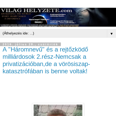
▼
2016. július 28., csütörtök
A "Háromnevű" és a rejtőzködő
milliárdosok 2.rész-Nemcsak a
privatizációban,de a vörösiszap-
katasztrófában is benne voltak!