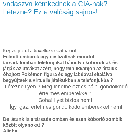
vadászva kémkednek a CIA-nak?
Létezne? Ez a valóság sajnos!
Képzeljük el a következő szituációt:
Felnőtt emberek egy civilizáltnak mondott
társadalomban telefonjukat bámulva kóborolnak és
járják az utcákat azért, hogy felbukkanjon az általuk
óhajtott Pokémon figura és egy labdával eltalálva
begyűjtsék a virtuális játékukban a telefonjukba ?
Létezne ilyen ? Meg lehetne ezt csinálni gondolkodó
értelmes emberekkel?
Soha! Ilyet biztos nem!
Így igaz: értelmes gondolkodó emberekkel nem!
De látunk itt a társadalomban és ezen kóborló zombik
között olyanokat ?
Aligha....