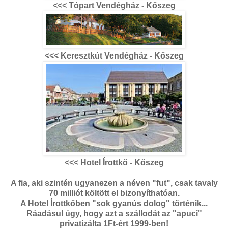
<<< Tópart Vendégház - Kőszeg
<<< Keresztkút Vendégház - Kőszeg
<<< Hotel Írottkő - Kőszeg
A fia, aki szintén ugyanezen a néven "fut", csak tavaly
70 milliót költött el bizonyíthatóan.
A Hotel Írottkőben "sok gyanús dolog" történik...
Ráadásul úgy, hogy azt a szállodát az "apuci"
privatizálta 1Ft-ért 1999-ben!