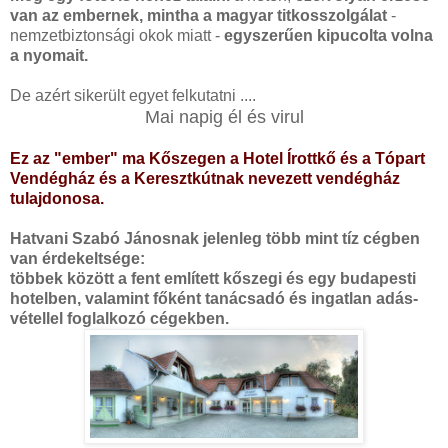
van az embernek, mintha a magyar titkosszolgálat
-
nemzetbiztonsági okok miatt -
egyszerűen kipucolta volna
a nyomait.
De azért sikerült egyet felkutatni ....
Mai napig él és virul
Ez az "ember" ma Kőszegen a Hotel Írottkő és a Tópart
Vendégház és a Keresztkútnak nevezett vendégház
tulajdonosa.
Hatvani Szabó Jánosnak jelenleg több mint tíz cégben
van érdekeltsége:
többek között a fent említett kőszegi és egy budapesti
hotelben, valamint főként tanácsadó és ingatlan adás-
vétellel foglalkozó cégekben.