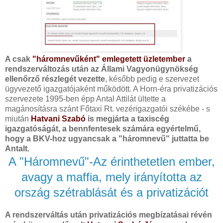
A csak
"háromnevűként" emlegetett üzletember
a
rendszerváltozás után az Állami Vagyonügynökség
ellenőrző részlegét vezette
, később pedig e szervezet
ügyvezető igazgatójaként működött. A Horn-éra privatizációs
szervezete 1995-ben épp Antal Attilát ültette a
magánosításra szánt Főtaxi Rt. vezérigazgatói székébe - s
miután
Hatvani Szabó
is megjárta a taxiscég
igazgatóságát, a bennfentesek számára egyértelmű,
hogy a BKV-hoz ugyancsak a "háromnevű" juttatta be
Antalt.
A "Háromnevű"-Az érinthetetlen ember,
avagy a maffia, mely irányította az
ország szétrablását és a privatizációt
A rendszerváltás után privatizációs megbízatásai révén