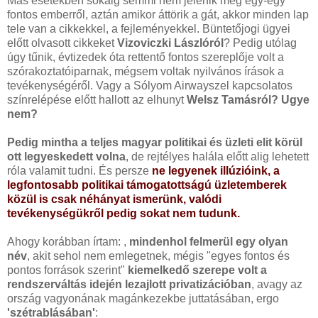
Más esetekben sokáig semmi nem jelenik meg egy-egy
fontos emberről, aztán amikor áttörik a gát, akkor minden lap
tele van a cikkekkel, a fejleményekkel. Büntetőjogi ügyei
előtt olvasott cikkeket
Vizoviczki Lászlóról
? Pedig utólag
úgy tűnik, évtizedek óta rettentő fontos szereplője volt a
szórakoztatóiparnak, mégsem voltak nyilvános írások a
tevékenységéről. Vagy a Sólyom Airwayszel kapcsolatos
színrelépése előtt hallott az elhunyt
Welsz Tamásról?
Ugye
nem?
Pedig mintha a teljes magyar politikai és üzleti elit körül
ott legyeskedett volna
, de rejtélyes halála előtt alig lehetett
róla valamit tudni. És persze
ne legyenek illúzióink, a
legfontosabb politikai támogatottságú üzletemberek
közül is csak néhányat ismerünk, valódi
tevékenységükről pedig sokat nem tudunk.
Ahogy korábban írtam: ,
mindenhol felmerül egy olyan
név
, akit sehol nem emlegetnek, mégis "egyes fontos és
pontos források szerint"
kiemelkedő szerepe volt a
rendszerváltás idején lezajlott privatizációban
, avagy az
ország vagyonának magánkezekbe juttatásában, ergo
'szétrablásában'
: