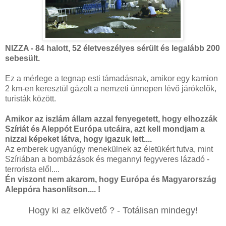
NIZZA - 84 halott, 52 életveszélyes sérült és legalább 200
sebesült.
Ez a mérlege a tegnap esti támadásnak, amikor egy kamion
2 km-en keresztül gázolt a nemzeti ünnepen lévő járókelők,
turisták között.
Amikor az iszlám állam azzal fenyegetett, hogy elhozzák
Szíriát és Aleppót Európa utcáira, azt kell mondjam a
nizzai képeket látva, hogy igazuk lett....
Az emberek ugyanúgy menekülnek az életükért futva, mint
Szíriában a bombázások és megannyi fegyveres lázadó -
terrorista elől....
Én viszont nem akarom, hogy Európa és Magyarország
Aleppóra hasonlítson.... !
Hogy ki az elkövető ? - Totálisan mindegy!