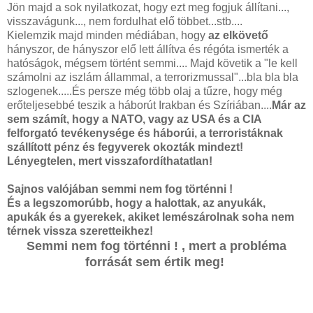
Jön majd a sok nyilatkozat, hogy ezt meg fogjuk állítani...,
visszavágunk..., nem fordulhat elő többet...stb....
Kielemzik majd minden médiában, hogy
az elkövető
hányszor, de hányszor elő lett állítva és régóta ismerték a
hatóságok, mégsem történt semmi.... Majd követik a "le kell
számolni az iszlám állammal, a terrorizmussal"...bla bla bla
szlogenek.....És persze még több olaj a tűzre, hogy még
erőteljesebbé teszik a háborút Irakban és Szíriában....
Már az
sem számít, hogy a NATO, vagy az USA és a CIA
felforgató tevékenysége és háborúi, a terroristáknak
szállított pénz és fegyverek okozták mindezt!
Lényegtelen, mert visszafordíthatatlan!
Sajnos valójában semmi nem fog történni !
És a legszomorúbb, hogy a halottak, az anyukák,
apukák és a gyerekek, akiket lemészárolnak soha nem
térnek vissza szeretteikhez!
Semmi nem fog történni ! , mert a probléma
forrását sem értik meg!