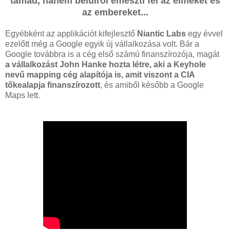
támad, hanem belülről emészti fel az elméket és
az embereket...
Egyébként az applikációt kifejlesztő
Niantic Labs
egy évvel
ezelőtt még a Google egyik új vállalkozása volt. Bár a
Google továbbra is a cég első számú finanszírozója, magát
a vállalkozást John Hanke hozta létre, aki a Keyhole
nevű mapping cég alapítója is, amit viszont a CIA
tőkealapja finanszírozott
, és amiből később a Google
Maps lett.