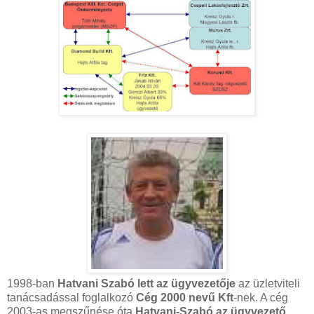
1998-ban
Hatvani Szabó lett az ügyvezetője
az üzletviteli
tanácsadással foglalkozó
Cég 2000 nevű Kft
-nek. A cég
2003-as megszűnése óta
Hatvani-Szabó az ügyvezető