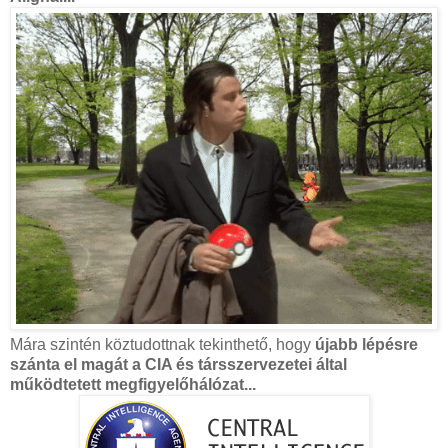
Mára szintén köztudottnak tekinthető, hogy
újabb lépésre
szánta el magát a CIA és társszervezetei által
működtetett megfigyelőhálózat...