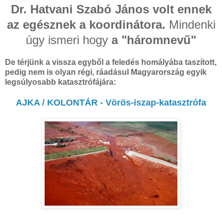
Dr. Hatvani Szabó János volt ennek
az egésznek a koordinátora.
Mindenki
úgy ismeri hogy
a "háromnevű"
De térjünk a vissza egyből a feledés homályába taszított,
pedig nem is olyan régi, ráadásul Magyarország egyik
legsúlyosabb katasztrófájára:
AJKA / KOLONTÁR - Vörös-iszap-katasztrófa