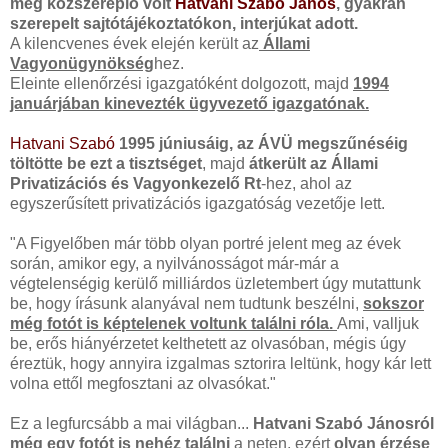
még közszereplő volt
Hatvani Szabó János
, gyakran
szerepelt sajtótájékoztatókon, interjúkat adott.
A kilencvenes évek elején került az
Állami
Vagyonügynökség
hez.
Eleinte ellenőrzési igazgatóként dolgozott, majd
1994
januárjában kinevezték ügyvezető igazgatónak.
Hatvani Szabó
1995 júniusáig, az ÁVÜ megszűnéséig
töltötte be ezt a tisztséget
, majd
átkerült az Állami
Privatizációs és Vagyonkezelő Rt
-hez, ahol az
egyszerűsített privatizációs igazgatóság vezetője lett.
"A Figyelőben már több olyan portré jelent meg az évek
során, amikor egy, a nyilvánosságot már-már a
végtelenségig kerülő milliárdos üzletembert úgy mutattunk
be, hogy írásunk alanyával nem tudtunk beszélni,
sokszor
még fotót is képtelenek voltunk találni róla.
Ami, valljuk
be, erős hiányérzetet kelthetett az olvasóban, mégis úgy
éreztük, hogy annyira izgalmas sztorira leltünk, hogy kár lett
volna ettől megfosztani az olvasókat."
Ez a legfurcsább a mai világban...
Hatvani Szabó Jánosról
még egy fotót is nehéz találni
a neten, ezért
olyan érzése