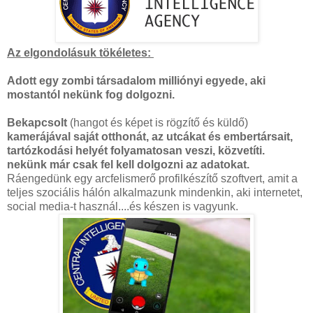
Az elgondolásuk tökéletes:
Adott egy zombi társadalom milliónyi egyede, aki
mostantól nekünk fog dolgozni.
Bekapcsolt
(hangot és képet is rögzítő és küldő)
kamerájával saját otthonát, az utcákat és embertársait,
tartózkodási helyét folyamatosan veszi, közvetíti.
nekünk már csak fel kell dolgozni az adatokat.
Ráengedünk egy arcfelismerő profilkészítő szoftvert, amit a
teljes szociális hálón alkalmazunk mindenkin, aki internetet,
social media-t használ....és készen is vagyunk.