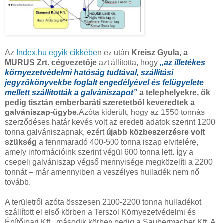
Az
Index.hu egyik cikkébe
n ez után
Kreisz Gyula, a
MURUS Zrt. cégvezetője
azt állította, hogy
„az illetékes
környezetvédelmi hatóság tudtával, szállítási
jegyzőkönyvekbe foglalt engedélyével és felügyelete
mellett szállították a galvániszapot”
a telephelyekre, ők
pedig tisztán emberbaráti szeretetből keveredtek a
galvániszap-ügybe.
Azóta kiderült, hogy az 1550 tonnás
szerződéses határ kevés volt az eredeti adatok szerint 1200
tonna galvániszapnak, ezért
újabb közbeszerzésre volt
szükség
a fennmaradó 400-500 tonna iszap elvitelére,
amely információink szerint végül 600 tonna lett. Így a
csepeli galvániszap végső mennyisége megközelíti a 2200
tonnát – már amennyiben a veszélyes hulladék nem nő
tovább.
A területről azóta összesen 2100-2200 tonna hulladékot
szállított el első körben a Terszol Környezetvédelmi és
Építőipari Kft., második körben pedig a Saubermacher Kft. A