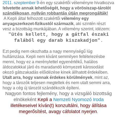
2011
.
szeptember 9
-én egy szakértői véleményre hivatkozva
f
elvetette annak lehetőségét, hogy a vörösiszap-tárolót
szándékosan, nyilván robbantás útján megrongálták!
A Kepli által felhozott szakértői
vélemény egy
anyagszerkezet-fizikustól származik
, aki szintén részt
vesz a bizottság munkájában. A vélemény szerint, idézem:
"ütés kellett, hogy a gátfal északi
falából egy darab kiszakadjon".
Ezt pedig nem okozhatta a nagy mennyiségű lúg
hullámzása. Kepli nem kívánt semmilyen feltételezésbe
menni, hogy ez a merénylettel egyenértékű, halálos
áldozatokkal járó és maradandó környezeti károsodást
okozó gátszakadás előidézése kinek állhatott érdekében.
Utalt arra, hogy vannak érdekes körülmények
, mint az,
hogy a tározók teljesen megteltek és nem utalt semmi arra,
hogy a cég új tározót szándékozik építeni.
Nagyon fontos fejlemény, hogy a vizsgáló bizottság
elnökeként
Kepli a
Nemzeti Nyomozó Iroda
illetékeseivel kíván(t) konzultálni, hogy állítása
megerősítést, avagy cáfolatot nyerjen
.