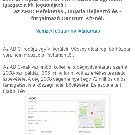
igazgató a kft. jogutódjánál:
az ABIC Befektetési, Ingatlanfejlesztő és -
forgalmazó Centrum Kft-nél.
Nemzeti cégtár nyilvántartás
Az ABIC irodája egy V. kerületi, Vécsey utcai régi bérházban
van, nem messze a Parlamenttől.
Az ABIC-nak van miből költenie, a cégnyilvántartás szerint
2008-ban például 306 millió forint volt az értékesítés nettó
árbevétele. A cég 2008 végén elnyert egy 72 milliós uniós
támogatást is a kőszegi hotel bővítésére. És azóta eltelt
újabb 8 év!