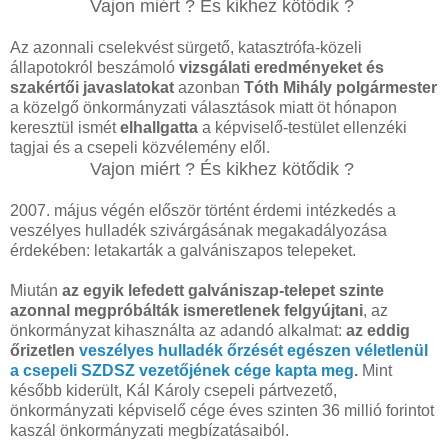
Vajon miért ? És kikhez kötődik ?
Az azonnali cselekvést sürgető, katasztrófa-közeli
állapotokról beszámoló
vizsgálati eredményeket és
szakértői javaslatokat
azonban
Tóth Mihály polgármester
a közelgő önkormányzati választások miatt öt hónapon
keresztül ismét
elhallgatta
a képviselő-testület ellenzéki
tagjai és a csepeli közvélemény elől.
Vajon miért ? És kikhez kötődik ?
2007. május végén először történt érdemi intézkedés a
veszélyes hulladék szivárgásának megakadályozása
érdekében: letakarták a galvániszapos telepeket.
Miután
az egyik lefedett galvániszap-telepet szinte
azonnal megpróbálták ismeretlenek felgyújtani
, az
önkormányzat kihasználta az adandó alkalmat:
az eddig
őrizetlen
veszélyes hulladék őrzését egészen véletlenül
a csepeli SZDSZ vezetőjének cége kapta meg
.
Mint
később kiderült, Kál Károly csepeli pártvezető,
önkormányzati képviselő cége éves szinten 36 millió forintot
kaszál önkormányzati megbízatásaiból.