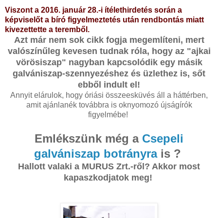
Viszont a 2016. január 28.-i ítélethirdetés során a
képviselőt a bíró figyelmeztetés után rendbontás miatt
kivezettette a teremből.
Azt már nem sok cikk fogja megemlíteni, mert
valószínűleg kevesen tudnak róla, hogy az "ajkai
vörösiszap" nagyban kapcsolódik egy másik
galvániszap-szennyezéshez és üzlethez is, sőt
ebből indult el!
Annyit elárulok, hogy óriási összeesküvés áll a háttérben,
amit ajánlanék továbbra is oknyomozó újságírók
figyelmébe!
Emlékszünk még a
Csepeli
galvániszap botrányra
is ?
Hallott valaki a MURUS Zrt.-ről? Akkor most
kapaszkodjatok meg!