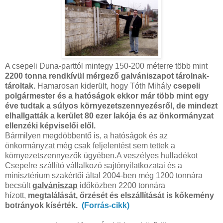
A csepeli Duna-parttól mintegy 150-200 méterre több mint
2200 tonna rendkívül mérgező galvániszapot tárolnak-
tároltak.
Hamarosan kiderült, hogy Tóth Mihály
csepeli
polgármester és a hatóságok ekkor már több mint egy
éve tudtak a súlyos környezetszennyezésről, de mindezt
elhallgatták a kerület 80 ezer lakója és az önkormányzat
ellenzéki képviselői elől.
Bármilyen megdöbbentő is, a hatóságok és az
önkormányzat még csak feljelentést sem tettek a
környezetszennyezők ügyében.
A veszélyes hulladékot
Csepelre szállító vállalkozó sajtónyilatkozatai és a
minisztérium szakértői által 2004-ben még 1200 tonnára
becsült
galvániszap
időközben 2200 tonnára
hízott,
megtalálását, őrzését és elszállítását is kőkemény
botrányok kísérték.
(Forrás-cikk)