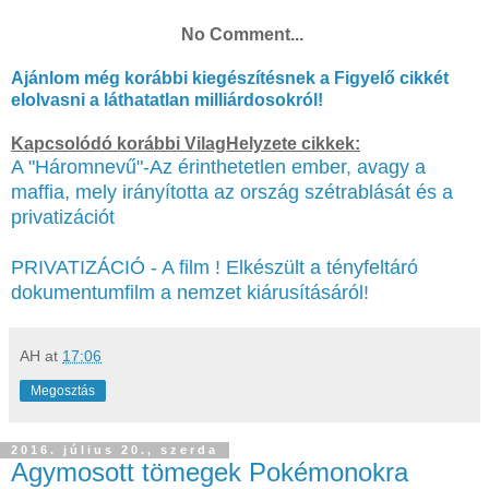
No Comment...
Ajánlom még korábbi kiegészítésnek a Figyelő cikkét
elolvasni a láthatatlan milliárdosokról!
Kapcsolódó korábbi VilagHelyzete cikkek:
A "Háromnevű"-Az érinthetetlen ember, avagy a
maffia, mely irányította az ország szétrablását és a
privatizációt
PRIVATIZÁCIÓ - A film ! Elkészült a tényfeltáró
dokumentumfilm a nemzet kiárusításáról!
AH
at
17:06
Megosztás
2016. július 20., szerda
Agymosott tömegek Pokémonokra