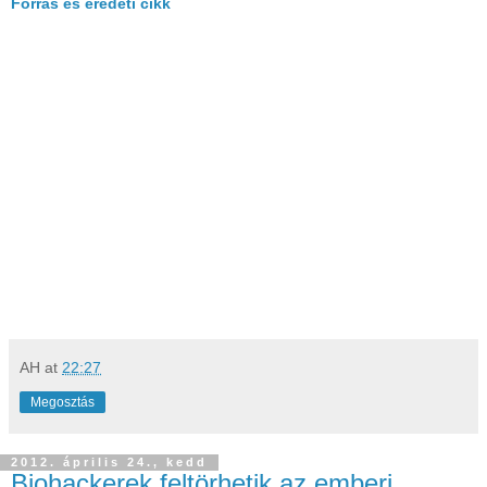
Forrás és eredeti cikk
AH
at
22:27
Megosztás
2012. április 24., kedd
Biohackerek feltörhetik az emberi