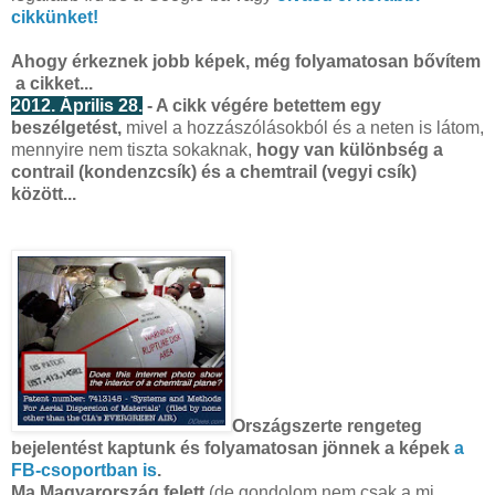
cikkünket!
Ahogy érkeznek jobb
képek, még folyamatosan bővítem
a cikket...
2012. Április 28.
- A cikk végére betettem egy
beszélgetést,
mivel a hozzászólásokból és a neten is látom,
mennyire nem tiszta sokaknak,
hogy van különbség a
contrail (kondenzcsík) és a chemtrail (vegyi csík)
között...
Országszerte rengeteg
bejelentést kaptunk és folyamatosan jönnek a képek
a
FB-csoportban is
.
Ma Magyarország felett
(de gondolom nem csak a mi