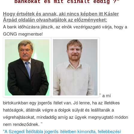
bankokat és mit csinált eddig ?"
Hogy értsétek és annak, aki nincs képben itt Kásler
Árpád oldalán olvashatjátok az előzményeket:
A bank időhúzásra játszik, az elnök vezérigazgató várja, hogy a
GONG megmentse!
a mi
"
birtokunkban egy jogerős ítélet van. Jó lenne, ha az illetékes
hatóságok, átlátnák végre a dolgok súlyát és leállítanák a
végrehajtásokat, mindaddig amíg az ügyek megnyugtató módon
nem rendeződnek.
"
"A Szegedi Ítélőtábla jogerős ítéletben kimondta, fellebbezési