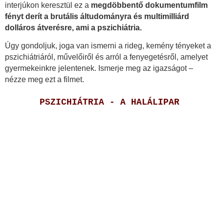
interjúkon keresztül ez a
megdöbbentő dokumentumfilm
fényt derít a brutális áltudományra és multimilliárd
dolláros átverésre, ami a pszichiátria.
Úgy gondoljuk, joga van ismerni a rideg, kemény tényeket a
pszichiátriáról, művelőiről és arról a fenyegetésről, amelyet
gyermekeinkre jelentenek. Ismerje meg az igazságot –
nézze meg ezt a filmet.
PSZICHIÁTRIA - A HALÁLIPAR