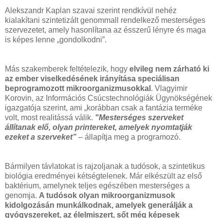
Alekszandr Kaplan szavai szerint rendkívül nehéz
kialakítani szintetizált genommall rendelkező mesterséges
szervezetet, amely hasonlítana az ésszerű lényre és maga
is képes lenne „gondolkodni”.
Más szakemberek feltételezik, hogy
elvileg nem zárható ki
az ember viselkedésének irányítása speciálisan
beprogramozott mikroorganizmusokkal
. Vlagyimir
Korovin, az Információs Csúcstechnológiák Ügynökségének
igazgatója szerint, ami „korábban csak a fantázia terméke
volt, most realitássá válik.
"Mesterséges szerveket
állítanak elő, olyan printereket, amelyek nyomtatják
ezeket a szerveket”
– állapítja meg a programozó.
Bármilyen távlatokat is rajzoljanak a tudósok, a szintetikus
biológia eredményei kétségtelenek. Már elkészült az első
baktérium, amelynek teljes egészében mesterséges a
genomja.
A tudósok olyan mikroorganizmusok
kidolgozásán munkálkodnak, amelyek generálják a
gyógyszereket, az élelmiszert, sőt még képesek