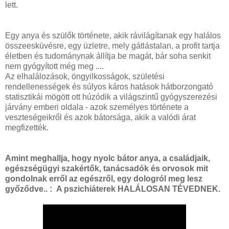
lett.
Egy anya és szülők története, akik rávilágítanak egy halálos
összeesküvésre, egy üzletre, mely gátlástalan, a profit tartja
életben és tudománynak állítja be magát, bár soha senkit
nem gyógyított még meg ....
Az elhalálozások, öngyilkosságok, születési
rendellenességek és súlyos káros hatások hátborzongató
statisztikái mögött ott húzódik a világszintű gyógyszerezési
járvány emberi oldala - azok személyes története a
veszteségeikről és azok bátorsága, akik a valódi árat
megfizették.
Amint meghallja, hogy nyolc bátor anya, a családjaik,
egészségügyi szakértők, tanácsadók és orvosok mit
gondolnak erről az egészről, egy dologról meg lesz
győződve.. :
A pszichiáterek HALÁLOSAN TÉVEDNEK.