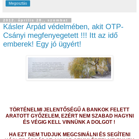
Megosztás
2012. április 28., szombat
Kásler Árpád védelmében, akit OTP-
Csányi megfenyegetett !!! Itt az idő
emberek! Egy jó ügyért!
TÖRTÉNELMI JELENTŐSÉGŰ A BANKOK FELETT
ARATOTT GYŐZELEM, EZÉRT NEM SZABAD HAGYNI
ÉS VÉGIG KELL VINNÜNK A DOLGOT !
HA EZT NEM TUDJUK MEGCSINÁLNI ÉS SEGÍTENI