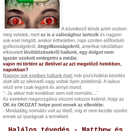
A következő témát azért osztom
meg veletek, mert
ez is a valósághoz tartozik
és nagyon
sok eset mögött, amikor érthetetlen, napi szinten előforduló
gyilkosságokról,
öngyilkosságokról
, amerikai iskolákban
elkövetett
lövöldözésekről hallunk, egy dolgot nem
igazán szokott emlegetni a média:
vajon mi történt az illetővel az azt megelőző hetekben,
napokban?
Nagyon sok esetben hallunk ilyet:
már pszichiátriai kezelés
alatt állt az elkövető vagy voltak ilyen problémái. A laikus
néző erre csak legyint és annyit mond:
"- Ja akkor már korábban sem volt normális...."
Az eseteket megvizsgálva viszont sokszor kiderül, hogy az
OK és OKOZAT helye pont ennek az ellentéte:
- Mindaddig normális volt az illető, míg el nem kezdte szedni
ennek az iparágnak a termékeit.
Halálos tévedés - Matthew és