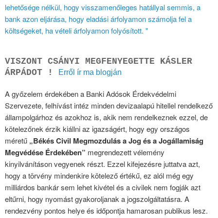
lehetősége nélkül, hogy visszamenőleges hatállyal semmis, a
bank azon eljárása, hogy eladási árfolyamon számolja fel a
költségeket, ha vételi árfolyamon folyósított. "
VISZONT CSÁNYI MEGFENYEGETTE KÁSLER
ÁRPÁDOT !
Erről ír ma blogján
A győzelem érdekében a Banki Adósok Érdekvédelmi
Szervezete, felhívást intéz minden devizaalapú hitellel rendelkező
állampolgárhoz és azokhoz is, akik nem rendelkeznek ezzel, de
kötelezőnek érzik kiállni az igazságért, hogy egy országos
méretű
„Békés Civil Megmozdulás a Jog és a Jogállamiság
Megvédése Érdekében”
megrendezett vélemény
kinyilvánításon vegyenek részt. Ezzel kifejezésre juttatva azt,
hogy a törvény mindenkire kötelező értékű, ez alól még egy
milliárdos bankár sem lehet kivétel és a civilek nem fogják azt
eltűrni, hogy nyomást gyakoroljanak a jogszolgáltatásra. A
rendezvény pontos helye és időpontja hamarosan publikus lesz.