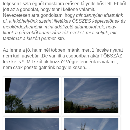
teljesen tiszta égből mostanra erősen fátyolfelhős lett. Ebből
jött az a gondolat, hogy tenni kellene valamit.
Nevezetesen arra gondoltam, hogy
mindannyian írhatnánk
pl. a lakóhelyünk szerint illetékes ÖSSZES képviselőnek és
megkérdezhetnénk, mint adófizető állampolgárok, hogy
kinek a pénzéből finanszírozzák ezeket, mi a céljuk, mit
tartalmaz a kiszórt permet. stb.
Az lenne a jó, ha minél többen írnánk, mert 1 fecske nyarat
nem tud, ugyebár...
De van itt a csoportban akár TÖBSZÁZ
fecske is !!!
Mit szóltok hozzá? Végre tennénk is valamit,
nem csak posztolgatnánk nagy lelkesen...."