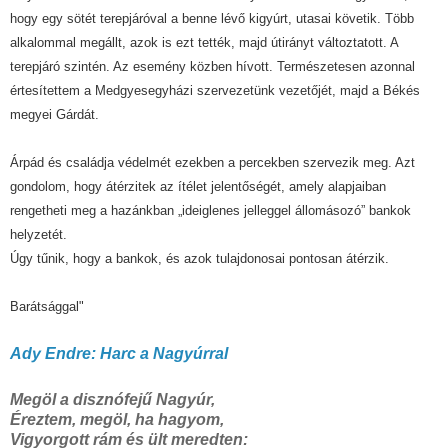
hogy egy sötét terepjáróval a benne lévő kigyúrt, utasai követik. Több
alkalommal megállt, azok is ezt tették, majd útirányt változtatott. A
terepjáró szintén. Az esemény közben hívott. Természetesen azonnal
értesítettem a Medgyesegyházi szervezetünk vezetőjét, majd a Békés
megyei Gárdát.
Árpád és családja védelmét ezekben a percekben szervezik meg. Azt
gondolom, hogy átérzitek az ítélet jelentőségét, amely alapjaiban
rengetheti meg a hazánkban „ideiglenes jelleggel állomásozó” bankok
helyzetét.
Úgy tűnik, hogy a bankok, és azok tulajdonosai pontosan átérzik.
Barátsággal"
Ady Endre: Harc a Nagyúrral
Megöl a disznófejű Nagyúr,
Éreztem, megöl, ha hagyom,
Vigyorgott rám és ült meredten: