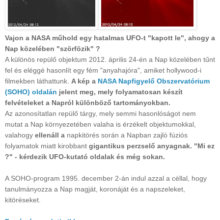
Vajon a NASA műhold egy hatalmas UFO-t "kapott le", ahogy a
Nap közelében "szörfözik" ?
A különös repülő objektum 2012. április 24-én a Nap közelében tűnt
fel és eléggé hasonlít egy fém "anyahajóra", amiket hollywood-i
filmekben láthattunk.
A kép a
NASA Napfigyelő Obszervatórium
(SOHO) oldalán
jelent meg, mely folyamatosan készít
felvételeket a Napról különböző tartományokban.
Az azonosítatlan repülő tárgy, mely semmi hasonlóságot nem
mutat a Nap környezetében valaha is érzékelt objektumokkal,
valahogy
ellenáll a
napkitörés során a Napban zajló fúziós
folyamatok miatt kirobbant
gigantikus perzselő anyagnak.
"Mi ez
?" - kérdezik UFO-kutató oldalak és még sokan.
A SOHO-program 1995. december 2-án indul azzal a céllal, hogy
tanulmányozza a Nap magját, koronáját és a napszeleket,
kitöréseket.