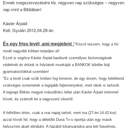
Ennek megszervezésére kb. negyven nap szükséges – negyven
nap mint a Bibliában!
Kásler Árpád
Kelt, Gyulán 2012.04.28-án
És egy friss levél, ami megjelent :
"Közzé teszem, hogy a hír
minél nagyobb kőrben terjedjen el!
Ezzel is se
gítve Kásler Árpád barátunk személyes biztonságának
védelmét és értünk is folytatott munkáját a BANKOK bőrébe bújt
gyarmatosítókkal szemben!
"Ez a levél csak szűk körben fog kimenni, de úgy érzem, hogy feltétlenül
szükséges ismernetek a legújabb fejleményeket, mert rátok is tartozik.
A tegnapi Békés megyei másodfokú ítélet után Kásler Árpád örömmel
hívott, és számolt be a nagyszerű sikerről.
A felhőtlen öröm, csak a mai napig tartott, mert ma (27-én 14:42-kor)
azzal hívott fel, hogy a délelőtti Duna Tv-s riportja után egy másik
helyszínre akart elindulni. A házától kikanyarodva arra lett figyelmes,