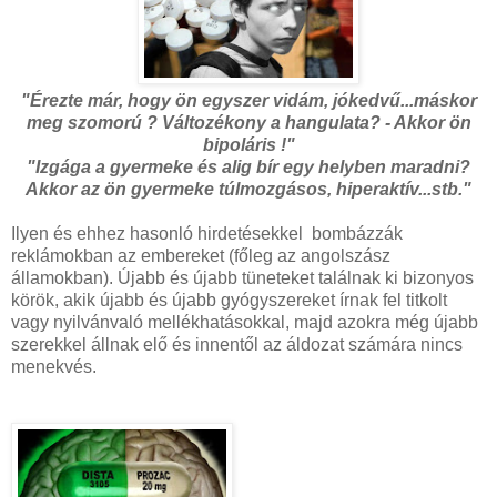
"Érezte már, hogy ön egyszer vidám, jókedvű...máskor
meg szomorú ? Változékony a hangulata? - Akkor ön
bipoláris !"
"Izgága a gyermeke és alig bír egy helyben maradni?
Akkor az ön gyermeke túlmozgásos, hiperaktív...stb."
Ilyen és ehhez hasonló hirdetésekkel bombázzák
reklámokban az embereket (főleg az angolszász
államokban). Újabb és újabb tüneteket találnak ki bizonyos
körök, akik újabb és újabb gyógyszereket írnak fel titkolt
vagy nyilvánvaló mellékhatásokkal, majd azokra még újabb
szerekkel állnak elő és innentől az áldozat számára nincs
menekvés.