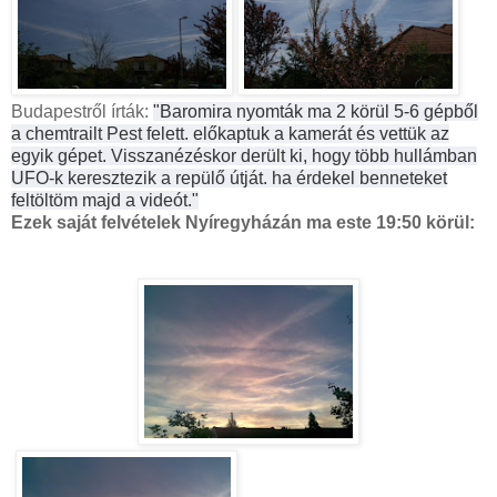
Budapestről írták:
"Baromira nyomták ma 2 körül 5-6 gépből
a chemtrailt Pest felett. előkaptuk a kamerát és vettük az
egyik gépet. Visszanézéskor derült ki, hogy több hullámban
UFO-k keresztezik a repülő útját. ha érdekel benneteket
feltöltöm majd a videót."
Ezek saját felvételek Nyíregyházán ma este 19:50 körül: