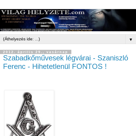
▼
2012. április 29., vasárnap
Szabadkőművesek légvárai - Szaniszló
Ferenc - Hihetetlenül FONTOS !