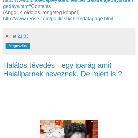
http://www.bibliotecapleyades.net/ciencia/strangedays/stran
gedays.htm#Contents
(Angol, 4 oldalas, rengeteg képpel)
http://www.rense.com/politics6/chemdatapage.html
AH
at
21:33
Megosztás
Halálos tévedés - egy iparág amit
Haláliparnak neveznek. De miért is ?