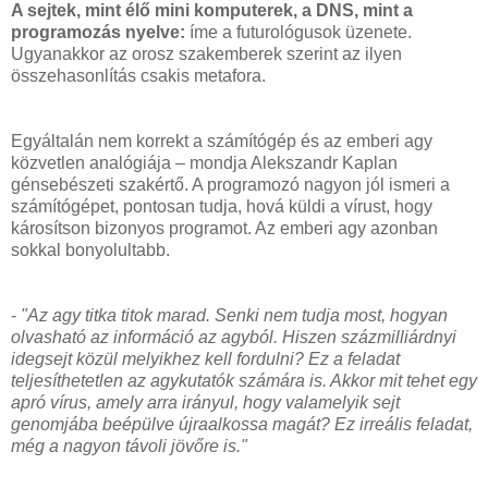
A sejtek, mint élő mini komputerek, a DNS, mint a
programozás nyelve:
íme a futurológusok üzenete.
Ugyanakkor az orosz szakemberek szerint az ilyen
összehasonlítás csakis metafora.
Egyáltalán nem korrekt a számítógép és az emberi agy
közvetlen analógiája – mondja Alekszandr Kaplan
génsebészeti szakértő. A programozó nagyon jól ismeri a
számítógépet, pontosan tudja, hová küldi a vírust, hogy
károsítson bizonyos programot. Az emberi agy azonban
sokkal bonyolultabb.
-
"Az agy titka titok marad. Senki nem tudja most, hogyan
olvasható az információ az agyból. Hiszen százmilliárdnyi
idegsejt közül melyikhez kell fordulni? Ez a feladat
teljesíthetetlen az agykutatók számára is. Akkor mit tehet egy
apró vírus, amely arra irányul, hogy valamelyik sejt
genomjába beépülve újraalkossa magát? Ez irreális feladat,
még a nagyon távoli jövőre is."