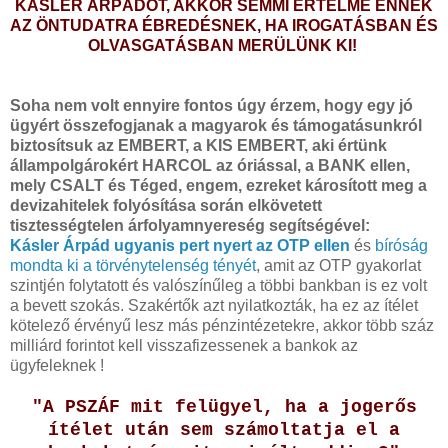
KÁSLER ÁRPÁDOT, AKKOR SEMMI ÉRTELME ENNEK
AZ ÖNTUDATRA ÉBREDÉSNEK, HA IROGATÁSBAN ÉS
OLVASGATÁSBAN MERÜLÜNK KI!
Soha nem volt ennyire fontos úgy érzem, hogy egy jó
ügyért összefogjanak a magyarok és támogatásunkról
biztosítsuk az EMBERT, a KIS EMBERT, aki értünk
állampolgárokért HARCOL az óriással, a BANK ellen,
mely CSALT és Téged, engem, ezreket károsított meg a
devizahitelek folyósítása során elkövetett
tisztességtelen árfolyamnyereség segítségével:
Kásler Árpád ugyanis pert nyert az OTP ellen
és
bíróság
mondta ki a törvénytelenség tényét
, amit az OTP gyakorlat
szintjén folytatott és valószínűleg a többi bankban is ez volt
a bevett szokás.
Szakértők azt nyilatkozták, ha ez az ítélet
kötelező érvényű lesz más pénzintézetekre, akkor több száz
milliárd forintot kell visszafizessenek a bankok az
ügyfeleknek !
"A PSZÁF mit felügyel, ha a jogerős
ítélet után sem számoltatja el a