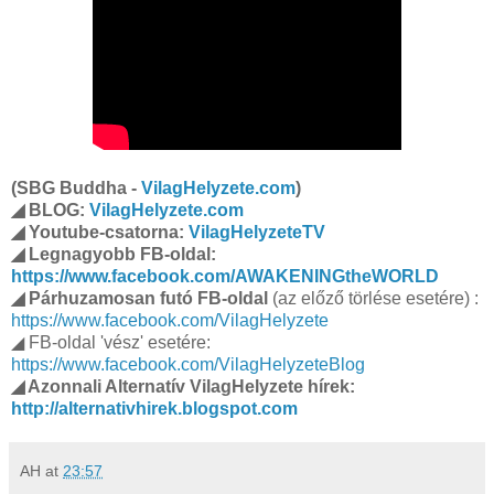
(SBG Buddha -
VilagHelyzete.com
)
◢ BLOG:
VilagHelyzete.com
◢ Youtube-csatorna:
VilagHelyzeteTV
◢ Legnagyobb FB-oldal:
https://www.facebook.com/AWAKENINGtheWORLD
◢ Párhuzamosan futó FB-oldal
(az előző törlése esetére) :
https://www.facebook.com/VilagHelyzete
◢ FB-oldal 'vész' esetére:
https://www.facebook.com/VilagHelyzeteBlog
◢ Azonnali Alternatív VilagHelyzete hírek:
http://alternativhirek.blogspot.com
AH
at
23:57