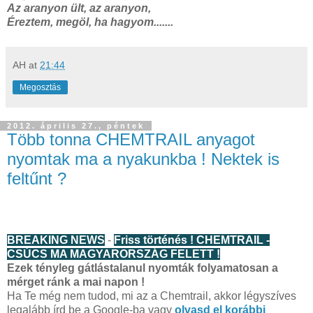
Az aranyon ült, az aranyon,
Éreztem, megöl, ha hagyom.......
AH
at
21:44
Megosztás
2012. április 27., péntek
Több tonna CHEMTRAIL anyagot
nyomtak ma a nyakunkba ! Nektek is
feltűnt ?
BREAKING NEWS
-
Friss történés !
CHEMTRAIL -
CSÚCS MA MAGYARORSZÁG FELETT !
Ezek tényleg gátlástalanul nyomták folyamatosan a
mérget ránk a mai napon !
Ha Te még nem tudod, mi az a Chemtrail, akkor légyszíves
legalább írd be a Google-ba vagy
olvasd el korábbi