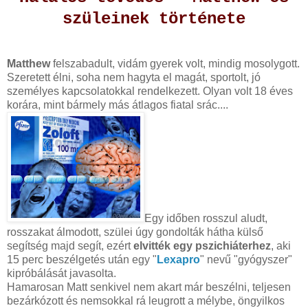
szüleinek története
Matthew
felszabadult, vidám gyerek volt, mindig mosolygott.
Szeretett élni, soha nem hagyta el magát, sportolt, jó
személyes kapcsolatokkal rendelkezett. Olyan volt 18 éves
korára, mint bármely más átlagos fiatal srác....
Egy időben rosszul aludt,
rosszakat álmodott, szülei úgy gondolták hátha külső
segítség majd segít, ezért
elvitték egy pszichiáterhez
, aki
15 perc beszélgetés után egy "
Lexapro
" nevű "gyógyszer"
kipróbálását javasolta.
Hamarosan Matt senkivel nem akart már beszélni, teljesen
bezárkózott és nemsokkal rá leugrott a mélybe, öngyilkos