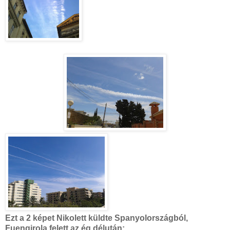
Ezt a 2 képet Nikolett küldte Spanyolországból,
Fuengirola felett az ég délután: