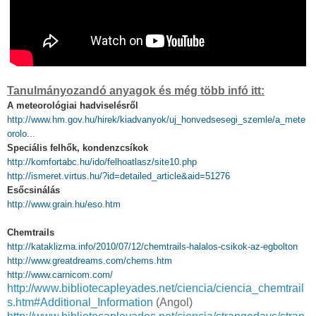
Tanulmányozandó anyagok és még több infó itt:
A meteorológiai hadviselésről
http://www.hm.gov.hu/hirek/kiadvanyok/uj_honvedsesegi_szemle/a_mete
orolo...
Speciális felhők, kondenzcsíkok
http://komfortabc.hu/ido/felhoatlasz/site10.php
http://ismeret.virtus.hu/?id=detailed_article&aid=51276
Esőcsinálás
http://www.grain.hu/eso.htm
Chemtrails
http://kataklizma.info/2010/07/12/chemtrails-halalos-csikok-az-egbolton
http://www.greatdreams.com/chems.htm
http://www.carnicom.com/
http://www.bibliotecapleyades.net/ciencia/ciencia_chemtrail
s.htm#Additional_Information
(Angol)