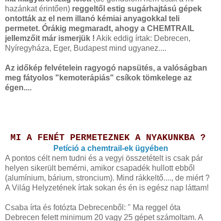
hazánkat érintően)
reggeltől estig sugárhajtású gépek
ontották az el nem illanó kémiai anyagokkal teli
permetet. Órákig megmaradt, ahogy a CHEMTRAIL
jellemzőit már ismerjük !
Akik eddig írtak: Debrecen,
Nyíregyháza, Eger, Budapest mind ugyanez....
Az időkép felvételein ragyogó napsütés, a valóságban
meg fátyolos "kemoterápiás" csíkok tömkelege az
égen....
MI A FENÉT PERMETEZNEK A NYAKUNKBA ?
Petíció a chemtrail-ek ügyében
A pontos célt nem tudni és a vegyi összetételt is csak pár
helyen sikerült bemérni, amikor csapadék hullott ebből
(alumínium, bárium, stroncium). Mind rákkeltő...., de miért ?
A Világ Helyzetének írtak sokan és én is egész nap láttam!
Csaba írta és fotózta Debrecenből: " Ma reggel óta
Debrecen felett minimum 20 vagy 25 gépet számoltam. A