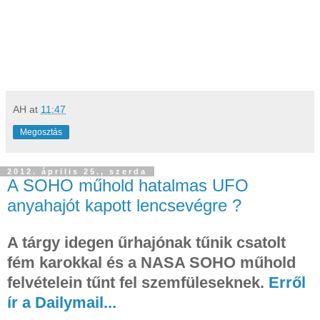
AH
at
11:47
Megosztás
2012. április 25., szerda
A SOHO műhold hatalmas UFO
anyahajót kapott lencsevégre ?
A tárgy idegen űrhajónak tűnik csatolt
fém karokkal és a
NASA SOHO műhold
felvételein tűnt fel szemfüleseknek.
Erről
ír a Dailymail...