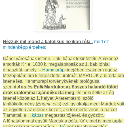
Nézzük mit mond a katolikus lexikon róla -
mert ez
mindenképp érdekes:
Bábel városának istene.
Enki fiának tekintették. Amikor az
amoriták Kr. e. 1830 k. megalapították az 1. babilóniai
dinasztiát, amely
→Hammurápi
idejében csaknem egész
Mezopotámiára kiterjesztette uralmát, MARDUK a birodalom
istene lett. Hammurapi törvénykvének prológusa
szerint
Anu
és
Enlil
Mardukot az összes halandó fölött
örök uralommal ajándékozta meg
, és neki ítélte az ég
istenei között az 1. helyet. A teremtésről szóló
tanítóköltemény (
Enuma elis
) ezt így okolja meg: Marduk volt
az egyetlen az istenek között, aki föl merte venni a harcot
Tiámattal, a
→káosz
megtestesítőjével, és győzött.
A főhatalommal együtt Marduk a
bélu
, 'úr' címet is megkapta;
ezért sokszor egyszerűen
→Bél
nek
(Baal)
nevezték.