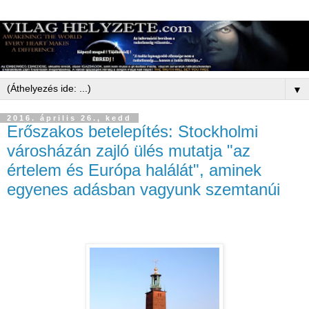
▼
2016. április 26., kedd
Erőszakos betelepítés: Stockholmi
városházán zajló ülés mutatja "az
értelem és Európa halálát", aminek
egyenes adásban vagyunk szemtanúi