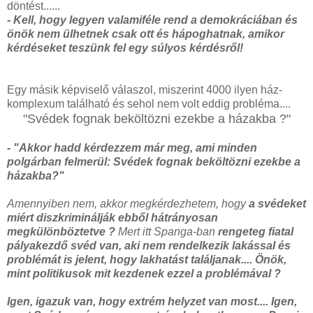
döntést......
- Kell, hogy legyen valamiféle rend a demokráciában és
önök nem ülhetnek csak ott és hápoghatnak, amikor
kérdéseket teszünk fel egy súlyos kérdésről!
Egy másik képviselő válaszol, miszerint 4000 ilyen ház-
komplexum található és sehol nem volt eddig probléma....
"Svédek fognak beköltözni ezekbe a házakba ?"
- "Akkor hadd kérdezzem már meg, ami minden
polgárban felmerül: Svédek fognak beköltözni ezekbe a
házakba?"
Amennyiben nem, akkor megkérdezhetem, hogy
a svédeket
miért diszkriminálják ebből hátrányosan
megkülönböztetve ?
Mert itt Spanga-ban
rengeteg fiatal
pályakezdő svéd van, aki nem rendelkezik lakással és
problémát is jelent, hogy lakhatást találjanak.... Önök,
mint politikusok mit kezdenek ezzel a problémával ?
Igen, igazuk van, hogy extrém helyzet van most.... Igen,