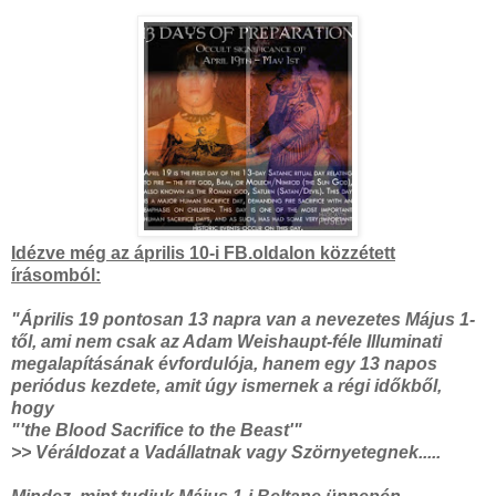
Idézve még az április 10-i FB.oldalon közzétett
írásomból:
"Április 19 pontosan 13 napra van a nevezetes Május 1-
től, ami nem csak az Adam Weishaupt-féle Illuminati
megalapításának évfordulója, hanem egy 13 napos
periódus kezdete, amit úgy ismernek a régi időkből,
hogy
"'the Blood Sacrifice to the Beast'"
>> Véráldozat a Vadállatnak vagy Szörnyetegnek.....