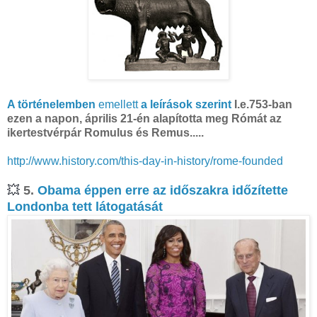
A történelemben
emellett
a leírások szerint
I.e.753-ban
ezen a napon, április 21-én alapította meg Rómát az
ikertestvérpár Romulus és Remus.....
http://www.history.com/this-day-in-history/rome-founded
💥
5.
Obama éppen erre az időszakra időzítette
Londonba tett látogatását