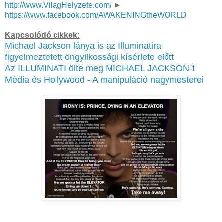
http://www.VilagHelyzete.com/
►
https://www.facebook.com/AWAKENINGtheWORLD
Kapcsolódó cikkek:
Michael Jackson lánya is az Illuminatira
figyelmeztetett öngyilkossági kísérlete előtt
Az ILLUMINATI ölte meg MICHAEL JACKSON-t
Média és Hollywood - A manipuláció nagymesterei