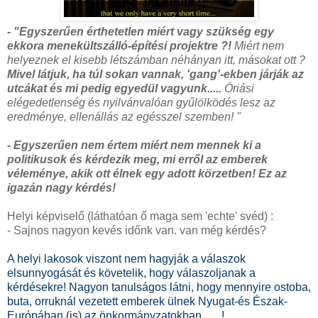
- "Egyszerűen érthetetlen miért vagy szükség egy
ekkora menekültszálló-építési projektre ?!
Miért nem
helyeznek el kisebb létszámban néhányan itt, másokat ott ?
Mivel látjuk, ha túl sokan vannak, 'gang'-ekben járják az
utcákat és mi pedig egyedül vagyunk.....
Óriási
elégedetlenség és nyilvánvalóan gyűlölködés lesz az
eredménye, ellenállás az egésszel szemben! "
- Egyszerűen nem értem miért nem mennek ki a
politikusok és kérdezik meg, mi erről az emberek
véleménye, akik ott élnek egy adott körzetben! Ez az
igazán nagy kérdés!
Helyi képviselő (láthatóan ő maga sem 'echte' svéd) :
- Sajnos nagyon kevés időnk van. van még kérdés?
A helyi lakosok viszont nem hagyják a válaszok
elsunnyogását és követelik, hogy válaszoljanak a
kérdésekre! Nagyon tanulságos látni, hogy mennyire ostoba,
buta, orruknál vezetett emberek ülnek Nyugat-és Észak-
Európában (is) az önkormányzatokban.......!