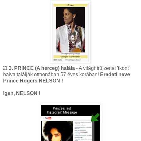
3. PRINCE (A herceg) halála
- A világhírű zenei 'ikont'
💥
halva találják otthonában 57 éves korában!
Eredeti neve
Prince Rogers NELSON !
Igen, NELSON !