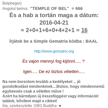
Belphegor)
"TEMPLE OF BEL" = 666
Angolul beírva:
És a hab a tortán maga a dátum:
2016-04-21
= 2+0+1+6+0+4+2+1 =
16
Írjátok be a Simple Gematria kódba : BAAL
http://www.gematrix.org
És vajon mennyi fog kijönni..... ?
Igen..... De ez biztos véletlen.....
Na nem borzolom tovább a kedélyeket ... jó
gondolkodást mindenkinek....
Biztos, hogy mindennemű
egybeesés csak a véletlen műve !
Azért ha bármilyen új összefüggést vagy információt
találok, bővítem majd a cikket!
Írta, szerkesztette :SBG Buddha
◄