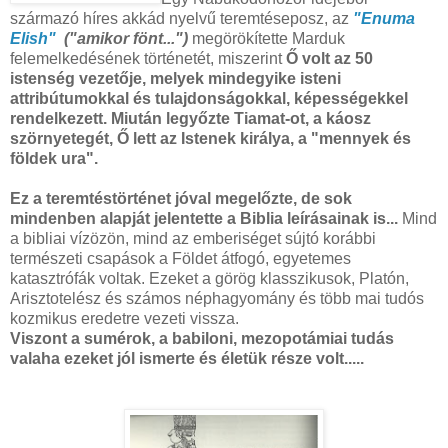
származó híres akkád nyelvű teremtéseposz, az
"Enuma
Elish"
("amikor fönt...")
megörökítette Marduk
felemelkedésének történetét, miszerint
Ő volt az 50
istenség vezetője, melyek mindegyike isteni
attribútumokkal és tulajdonságokkal, képességekkel
rendelkezett. Miután legyőzte Tiamat-ot, a káosz
szörnyetegét, Ő lett az Istenek királya, a "mennyek és
földek ura".
Ez a teremtéstörténet jóval megelőzte, de sok
mindenben alapját jelentette a Biblia leírásainak is...
Mind
a bibliai vízözön, mind az emberiséget sújtó korábbi
természeti csapások a Földet átfogó, egyetemes
katasztrófák voltak. Ezeket a görög klasszikusok, Platón,
Arisztotelész és számos néphagyomány és több mai tudós
kozmikus eredetre vezeti vissza.
Viszont a sumérok, a babiloni, mezopotámiai tudás
valaha ezeket jól ismerte és életük része volt.....