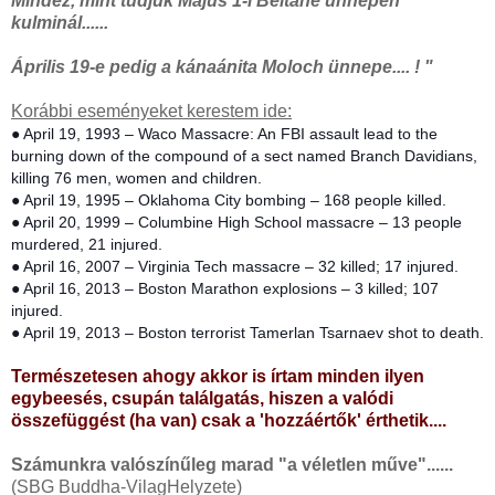
Mindez, mint tudjuk Május 1-i Beltane ünnepén
kulminál......
Április 19-e pedig a kánaánita Moloch ünnepe.... ! "
Korábbi eseményeket kerestem ide:
● April 19, 1993 – Waco Massacre: An FBI assault lead to the
burning down of the compound of a sect named Branch Davidians,
killing 76 men, women and children.
● April 19, 1995 – Oklahoma City bombing – 168 people killed.
● April 20, 1999 – Columbine High School massacre – 13 people
murdered, 21 injured.
● April 16, 2007 – Virginia Tech massacre – 32 killed; 17 injured.
● April 16, 2013 – Boston Marathon explosions – 3 killed; 107
injured.
● April 19, 2013 – Boston terrorist Tamerlan Tsarnaev shot to death.
Természetesen ahogy akkor is írtam minden ilyen
egybeesés, csupán találgatás, hiszen a valódi
összefüggést (ha van) csak a 'hozzáértők' érthetik....
Számunkra valószínűleg marad "a véletlen műve"......
(SBG Buddha-VilagHelyzete)