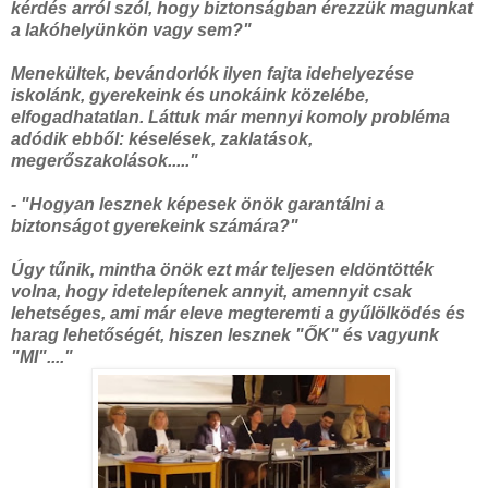
kérdés arról szól, hogy biztonságban érezzük magunkat
a lakóhelyünkön vagy sem?"
Menekültek, bevándorlók ilyen fajta idehelyezése
iskolánk, gyerekeink és unokáink közelébe,
elfogadhatatlan. Láttuk már mennyi komoly probléma
adódik ebből: késelések, zaklatások,
megerőszakolások....."
- "Hogyan lesznek képesek önök garantálni a
biztonságot gyerekeink számára?"
Úgy tűnik, mintha önök ezt már teljesen eldöntötték
volna, hogy idetelepítenek annyit, amennyit csak
lehetséges, ami már eleve megteremti a gyűlölködés és
harag lehetőségét, hiszen lesznek "ŐK" és vagyunk
"MI"...."