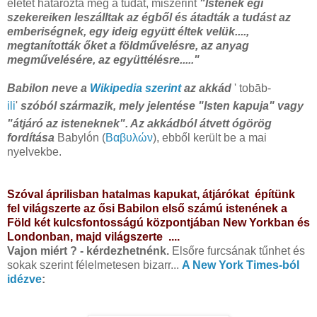
életét határozta meg a tudat, miszerint
"Istenek égi
szekereiken leszálltak az égből és átadták a tudást az
emberiségnek, egy ideig együtt éltek velük....,
megtanították őket a földművelésre, az anyag
megművelésére, az együttélésre....."
Babilon neve a
Wikipedia szerint
az akkád
' tobāb-
ili
'
szóból származik, mely jelentése "Isten kapuja" vagy
"átjáró az isteneknek". Az akkádból átvett ógörög
fordítása
Babylṓn (
Βαβυλών
), ebből került be a mai
nyelvekbe.
Szóval áprilisban hatalmas kapukat, átjárókat építünk
fel világszerte az ősi Babilon első számú istenének a
Föld két kulcsfontosságú központjában New Yorkban és
Londonban, majd világszerte ....
Vajon miért ? - kérdezhetnénk.
Elsőre furcsának tűnhet és
sokak szerint félelmetesen bizarr...
A New York Times-ból
idézve
: