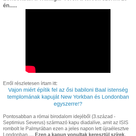
én.....
Erről részletesen írtam itt:
Vajon miért építik fel az ősi babiloni Baal istenség
templomának kapuját New Yorkban és Londonban
egyszerre!?
Pontosabban a római birodalom idejéből (3.század -
Septimius Severus) származó kapu diadalíve, amit az ISIS
rombolt le Palmyrában ezen a jeles napon lett újraélesztve
Londonban.....
Ezen a kapun vonultak keresztül szírek,