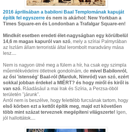
2016 áprilisában a babiloni Baal Templomának kapuját
építik fel egyszerre
és nem is akárhol: New Yorkban a
Times Square-en és Londonban a Trafalgar Square-en!
Mindkét esetben eredeti élet-nagyságban egy körülbelül
14,6 m magas kapuról van szó
, mely a szíriai Palmyrában
az Iszlám állam terroristái által lerombolt maradvány mása
lesz....
Nem is nagyon ütné meg a fülem a hír, ha csak egy szimpla
műemlékvédelmi ötletnek gondolnám, de
mivel Babilonról,
az ősi 'istenség' Baal-ról (Marduk, Nimród) van szó, ezért
sokkal jobban érdekel a MIÉRT? és hogy miről és kiről is
van szó.
Ráadásául a mai Irak és Szíria, a Perzsa-öböl
területén "járunk".
Arról nem is beszélve, hogy felettébb furcsának tartom, hogy
első körben ezt a kettőt építik meg, majd ezt követően
több mint százat terveznek megépíteni világszerte!
Igen,
jól hallottátok....