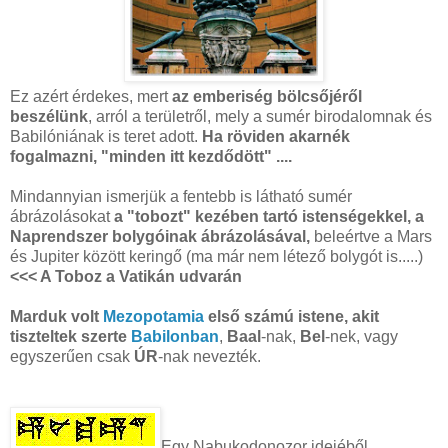
Ez azért érdekes, mert
az emberiség bölcsőjéről
beszélünk
, arról a területről, mely a sumér birodalomnak és
Babilóniának is teret adott.
Ha röviden akarnék
fogalmazni, "minden itt kezdődött" ....
Mindannyian ismerjük a fentebb is látható sumér
ábrázolásokat
a "tobozt" kezében tartó istenségekkel, a
Naprendszer bolygóinak ábrázolásával,
beleértve a Mars
és Jupiter között keringő (ma már nem létező bolygót is.....)
<<< A Toboz a Vatikán udvarán
Marduk volt
Mezopotamia
első számú istene, akit
tiszteltek szerte
Babilonban
,
Baal
-nak,
Bel
-nek, vagy
egyszerűen csak
ÚR
-nak nevezték.
Egy Nabukodonozor idejéből