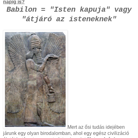
napig is?
Babilon = "Isten kapuja" vagy
"átjáró az isteneknek"
Mert az ősi tudás idejében
járunk egy olyan birodalomban, ahol egy egész civilizáció