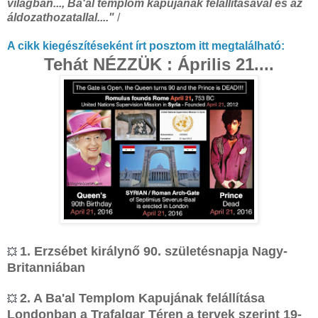
világban..., Ba'al templom kapujának felállításával és az
áldozathozatallal...."
/
A cikk kiegészítéseként írt posztom itt megtalálható:
Tehát NÉZZÜK : Április 21....
1. Erzsébet királynő 90. születésnapja Nagy-
💥
Britanniában
2. A Ba'al Templom Kapujának felállítása
💥
Londonban a Trafalgar Téren a tervek szerint 19-