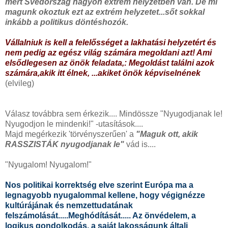
mert Svédország nagyon extrém helyzetben van. De mi
magunk okoztuk ezt az extrém helyzetet...sőt sokkal
inkább a politikus döntéshozók.
Vállalniuk is kell a felelősséget a lakhatási helyzetért és
nem pedig az egész világ számára megoldani azt! Ami
elsődlegesen az önök feladata,: Megoldást találni azok
számára,akik itt élnek, ...akiket önök képviselnének
(elvileg)
Válasz továbbra sem érkezik.... Mindössze "Nyugodjanak le!
Nyugodjon le mindenki!" -utasítások....
Majd megérkezik 'törvényszerűen' a
"Maguk ott, akik
RASSZISTÁK nyugodjanak le"
vád is....
"Nyugalom! Nyugalom!"
Nos politikai korrektség elve szerint Európa ma a
legnagyobb nyugalommal kellene, hogy végignézze
kultúrájának és nemzettudatának
felszámolását.....Meghódítását..... Az önvédelem, a
logikus gondolkodás, a saját lakosságunk általi