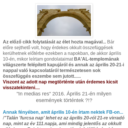
Az előző cikk folytatását az élet hozta magával...
Bár
előre sejthető volt, hogy érdekes okkult összefüggések
kerülhetnek előtérbe ezekben a napokban, de akkor április
10-én, mikor leírtam gondolataimat
BA'AL-templomának
világszerte felépített kapujáról és annak az április 20-21-i
nappal való kapcsolatáról természetesen sok
összefüggés eszembe sem jutott......
Viszont az adott nap megtörténte után érdemes kicsit
visszatekinteni....
"In medias res" 2016. Április 21-én milyen
események történtek ?!?
Annak fényében, amit április 10-én írtam nektek FB-on...
/
"Talán 'furcsa nap' lehet ez az április 20-ról 21-re virradó
nap, mint az év 111.napja, ami mindig jelentős az okkult