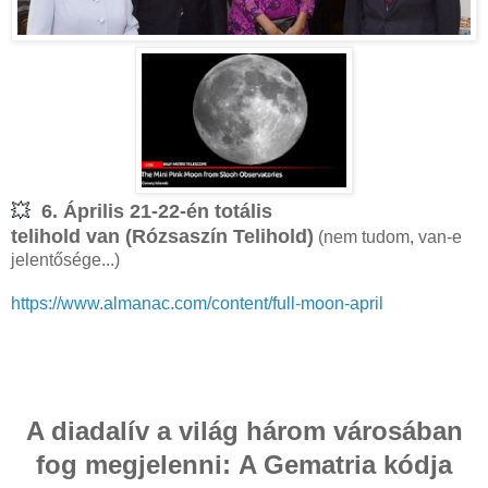
💥
6. Április 21-22-én totális
telihold
van (Rózsaszín Telihold)
(nem tudom, van-e
jelentősége...)
https://www.almanac.com/content/full-moon-april
A diadalív a világ három városában
fog megjelenni:
A Gematria kódja