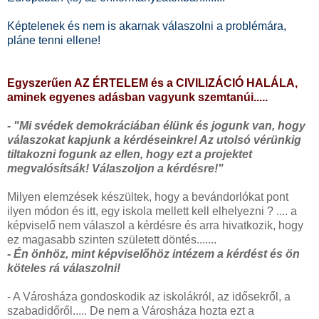
Képtelenek és nem is akarnak válaszolni a problémára,
pláne tenni ellene!
Egyszerűen AZ ÉRTELEM és a CIVILIZÁCIÓ HALÁLA,
aminek egyenes adásban vagyunk szemtanúi.....
- "Mi svédek demokráciában élünk és jogunk van, hogy
válaszokat kapjunk a kérdéseinkre! Az utolsó vérünkig
tiltakozni fogunk az ellen, hogy ezt a projektet
megvalósítsák! Válaszoljon a kérdésre!"
Milyen elemzések készültek, hogy a bevándorlókat pont
ilyen módon és itt, egy iskola mellett kell elhelyezni ? .... a
képviselő nem válaszol a kérdésre és arra hivatkozik, hogy
ez magasabb szinten született döntés.......
- Én önhöz, mint képviselőhöz intézem a kérdést és ön
köteles rá válaszolni!
- A Városháza gondoskodik az iskolákról, az idősekről, a
szabadidőről..... De nem a Városháza hozta ezt a