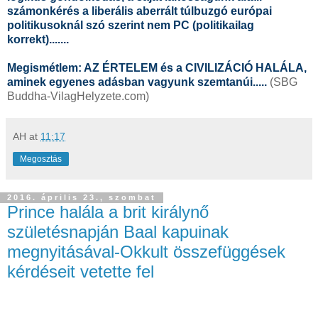
számonkérés a liberális aberrált túlbuzgó európai
politikusoknál szó szerint nem PC (politikailag
korrekt).......
Megismétlem: AZ ÉRTELEM és a CIVILIZÁCIÓ HALÁLA,
aminek egyenes adásban vagyunk szemtanúi.....
(SBG
Buddha-VilagHelyzete.com)
AH
at
11:17
Megosztás
2016. április 23., szombat
Prince halála a brit királynő
születésnapján Baal kapuinak
megnyitásával-Okkult összefüggések
kérdéseit vetette fel