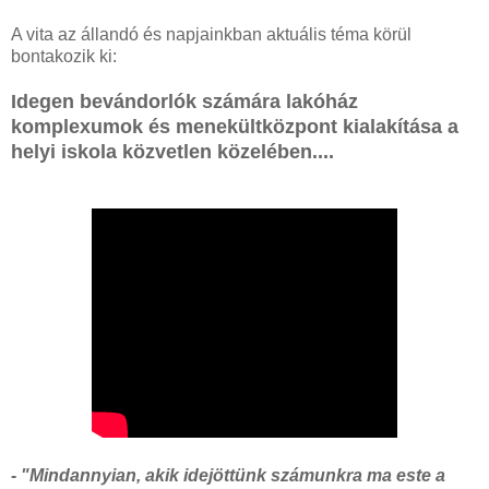
A vita az állandó és napjainkban aktuális téma körül
bontakozik ki:
Idegen bevándorlók számára lakóház
komplexumok és menekültközpont kialakítása a
helyi iskola közvetlen közelében....
- "Mindannyian, akik idejöttünk számunkra ma este a