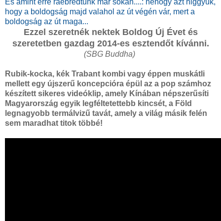
És amint erre ráébredtünk már sokan....: nehogy azt higgyük,
hogy a boldogság majd valahol az út végén vár, mert a
boldogság az út maga...
Ezzel szeretnék nektek Boldog Új Évet és
szeretetben gazdag 2014-es esztendőt kívánni.
(SBG Buddha)
Rubik-kocka, kék Trabant kombi vagy éppen muskátli
mellett egy újszerű koncepcióra épül az a pop számhoz
készített sikeres videóklip, amely Kínában népszerűsíti
Magyarország egyik legféltetettebb kincsét, a Föld
legnagyobb termálvizű tavát, amely a világ másik felén
sem maradhat titok többé!