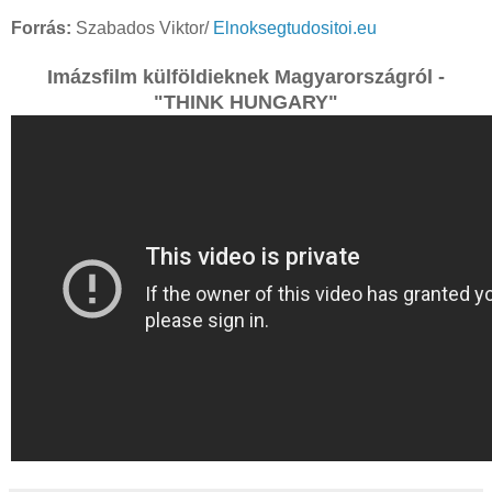
Forrás:
Szabados Viktor/
Elnoksegtudositoi.eu
Imázsfilm külföldieknek Magyarországról -
"THINK HUNGARY"