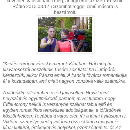
követőén valósulhatott meg, ahogy erről az MR1 Kossuth
Rádió 2013.08.17-i Szombat reggel című műsora is
beszámolt.
“Kevés európai várost ismernek Kínában. Hát még ha
kisvárosokról beszélünk. Elsőre sok fiatal ha Európáról
kérdezzük, akkor Párizst említi. A francia főváros romantikája
él a köztudatban, ami miatt nagyon vonzóvá válik számukra.
A videóklip ötletemben azért javasoltam Hévízt mint
helyszínt és együttműködő partnert, mivel tudtam, hogy
Eiffel-torony nélkül is versenybe szállhat rabul ejtő és
egyben romantikus természeti adottságának, a tófürdőnek
köszönhetően. Továbbá a város élen jár a kínai nyitásban is.
Viktória személye pedig valóban összekötni a magyar és
kínai kultúrát, értékeket és helyeket, ezért kértem fel őt. Az