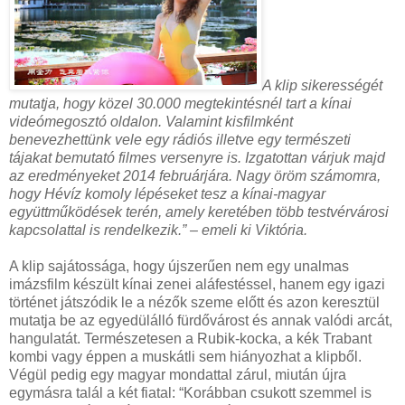
A klip sikerességét
mutatja, hogy közel 30.000 megtekintésnél tart a kínai
videómegosztó oldalon. Valamint kisfilmként
benevezhettünk vele egy rádiós illetve egy természeti
tájakat bemutató filmes versenyre is. Izgatottan várjuk majd
az eredményeket 2014 februárjára. Nagy öröm számomra,
hogy Hévíz komoly lépéseket tesz a kínai-magyar
együttműködések terén, amely keretében több testvérvárosi
kapcsolattal is rendelkezik.” – emeli ki Viktória.
A klip sajátossága, hogy újszerűen nem egy unalmas
imázsfilm készült kínai zenei aláfestéssel, hanem egy igazi
történet játszódik le a nézők szeme előtt és azon keresztül
mutatja be az egyedülálló fürdővárost és annak valódi arcát,
hangulatát. Természetesen a Rubik-kocka, a kék Trabant
kombi vagy éppen a muskátli sem hiányozhat a klipből.
Végül pedig egy magyar mondattal zárul, miután újra
egymásra talál a két fiatal: “Korábban csukott szemmel is