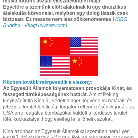
múlva tudunk tisztán visszatekinteni majd.
Egyelőre a szemünk előtt alakulnak ki egy drasztikus
átalakulás körvonalai, melyben egy dolog látszik csak
biztosan: Ez messze nem lesz zökkenőmentes !
(SBG
Buddha - VilagHelyzete.com)
Közben tovább mérgesedik a viszony:
Az Egyesült Államok folyamatosan provokálja Kínát, és
feszegeti tűrőképességének határát.
Amint Peking
kinyilvánította Kína új, védett tengeri légvédelmi határait, és
jelezte a terület feletti légi forgalom ellenőrzésének jogát - az
USA erre reagálva bombázókat küldött a kérdéses terület
fölé, kockáztatva, hogy esetleg le is lőhetik azokat.
Kína azonban az Egyesült Államokkal szemben nem ilyen
kisstílű játékot játszik. Válaszul Peking robbantott, csak nem