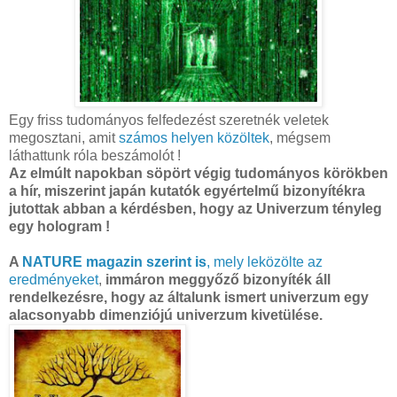
Egy friss tudományos felfedezést szeretnék veletek
megosztani, amit
számos helyen közöltek
, mégsem
láthattunk róla beszámolót !
Az elmúlt napokban söpört végig tudományos körökben
a hír, miszerint japán kutatók egyértelmű bizonyítékra
jutottak abban a kérdésben, hogy az Univerzum tényleg
egy hologram !
A
NATURE magazin szerint is
, mely leközölte az
eredményeket
,
immáron meggyőző bizonyíték áll
rendelkezésre, hogy az általunk ismert univerzum egy
alacsonyabb dimenziójú univerzum kivetülése.