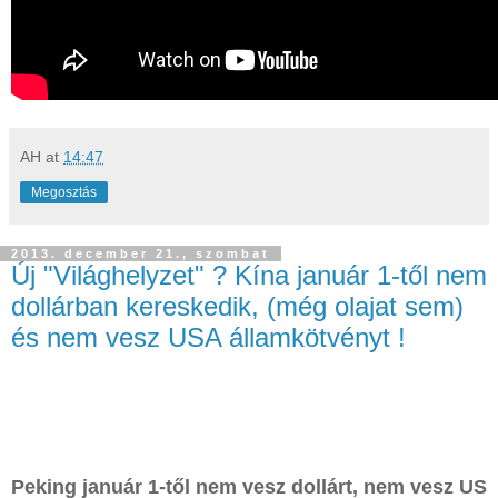
AH
at
14:47
Megosztás
2013. december 21., szombat
Új "Világhelyzet" ? Kína január 1-től nem
dollárban kereskedik, (még olajat sem)
és nem vesz USA államkötvényt !
Peking január 1-től nem vesz dollárt, nem vesz US