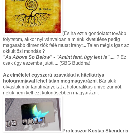
(És ha ezt a gondolatot tovább
folytatom, akkor nyilvánvalóan a miénk kivetülése pedig
magasabb dimenziók felé mutat irányt... Talán mégis igaz az
okkult ősi mondás ?
"As Above So Below" - "Amint fent, úgy lent is"
..... ? Ez
csak úgy eszembe jutott.... (SBG Buddha)
Az elméletet egyszerű szavakkal a hitelkártya
hologramjával lehet talán megmagyarázni.
Bár akik
olvastak már tanulmányokat a holografikus univerzumról,
nekik nem kell ezt különösebben magyarázni.
Professzor Kostas Skenderis