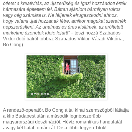
ötletet a kreativitás, az újszerűség és igazi hozzáadott érték
hármasára építettem fel. Bátran ajánlom bármilyen város
vagy cég számára is. Ne féljenek elrugaszkodni ahhoz,
hogy valami újat hozzanak létre, amikor magukat szeretnék
népszerüsíteni. Az unalmas és üres kisfilmek, az eröltetett
marketing üzenetek ideje lejárt!”
– teszi hozzá Szabados
Viktor (fotó balról jobbra: Szabados Viktor, Váradi Viktória,
Bo Cong).
A rendező-operatőr, Bo Cong által kínai szemszögből láttatja
a klip Budapest után a második legnépszerűbb
magyarországi desztinációt, Hévíz romantikus hangulatát
avagy két fiatal románcát. De a többi legyen Titok!