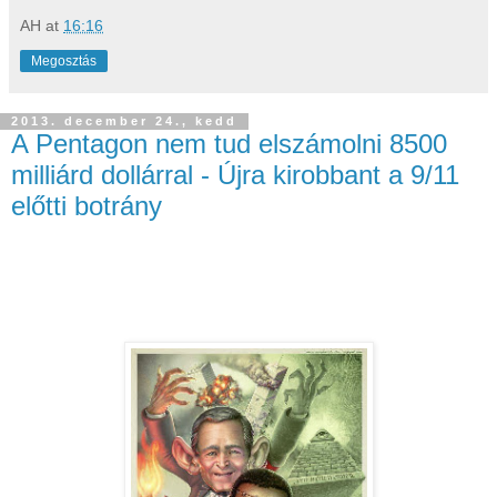
AH
at
16:16
Megosztás
2013. december 24., kedd
A Pentagon nem tud elszámolni 8500
milliárd dollárral - Újra kirobbant a 9/11
előtti botrány