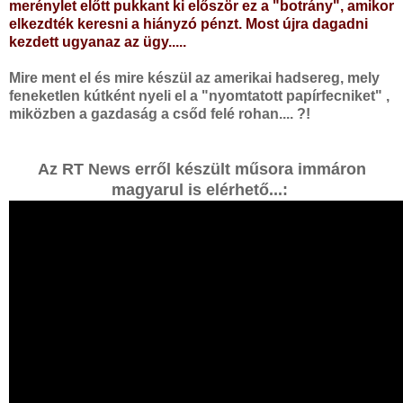
merénylet előtt pukkant ki először ez a "botrány", amikor
elkezdték keresni a hiányzó pénzt. Most újra dagadni
kezdett ugyanaz az ügy.....
Mire ment el és mire készül az amerikai hadsereg, mely
feneketlen kútként nyeli el a "nyomtatott papírfecniket" ,
miközben a gazdaság a csőd felé rohan.... ?!
Az RT News erről készült műsora immáron
magyarul is elérhető...: