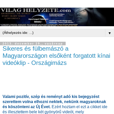
▼
2013. december 29., vasárnap
Sikeres és fülbemászó a
Magyarországon elsőként forgatott kínai
videóklip - Országimázs
Valami pozitív, szép és reményt adó kis bejegyzést
szerettem volna elhozni nektek, nekünk magyaroknak
és köszönteni az Új Évet.
Ezért hoztam el ezt a cikket ide
és illesztettem bele két gyönyörű videót, mely