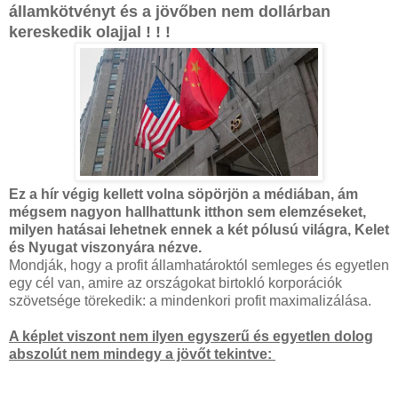
államkötvényt és a jövőben nem dollárban
kereskedik olajjal ! ! !
Ez a hír végig kellett volna söpörjön a médiában, ám
mégsem nagyon hallhattunk itthon sem elemzéseket,
milyen hatásai lehetnek ennek a két pólusú világra, Kelet
és Nyugat viszonyára nézve.
Mondják, hogy a profit államhatároktól semleges és egyetlen
egy cél van, amire az országokat birtokló korporációk
szövetsége törekedik: a mindenkori profit maximalizálása.
A képlet viszont nem ilyen egyszerű és egyetlen dolog
abszolút nem mindegy a jövőt tekintve: