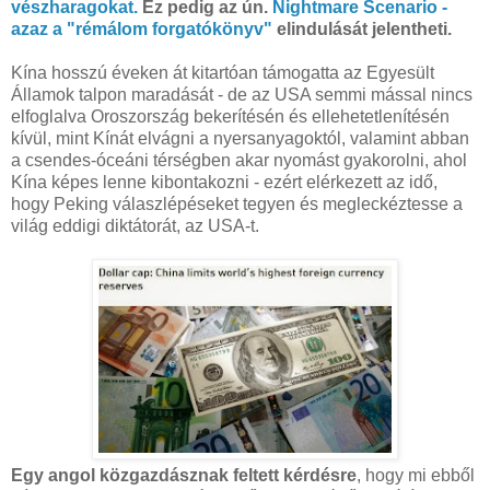
vészharagokat.
Ez pedig az ún.
Nightmare Scenario -
azaz a "rémálom forgatókönyv"
elindulását jelentheti.
Kína hosszú éveken át kitartóan támogatta az Egyesült
Államok talpon maradását - de az USA semmi mással nincs
elfoglalva Oroszország bekerítésén és ellehetetlenítésén
kívül, mint Kínát elvágni a nyersanyagoktól, valamint abban
a csendes-óceáni térségben akar nyomást gyakorolni, ahol
Kína képes lenne kibontakozni - ezért elérkezett az idő,
hogy Peking válaszlépéseket tegyen és megleckéztesse a
világ eddigi diktátorát, az USA-t.
Egy angol közgazdásznak feltett kérdésre
, hogy mi ebből