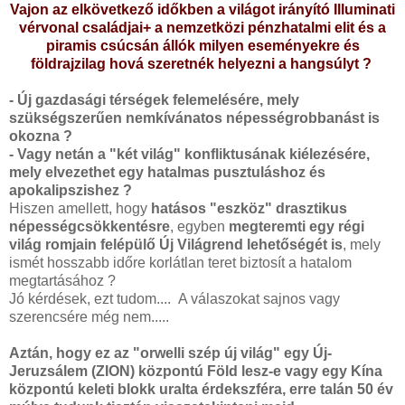
Vajon az elkövetkező időkben a világot irányító Illuminati
vérvonal családjai+ a nemzetközi pénzhatalmi elit és a
piramis csúcsán állók milyen eseményekre és
földrajzilag hová szeretnék helyezni a hangsúlyt ?
- Új gazdasági térségek felemelésére, mely
szükségszerűen nemkívánatos népességrobbanást is
okozna ?
- Vagy netán a "két világ" konfliktusának kiélezésére,
mely elvezethet egy hatalmas pusztuláshoz és
apokalipszishez ?
Hiszen amellett, hogy
hatásos "eszköz" drasztikus
népességcsökkentésre
, egyben
megteremti
egy régi
világ romjain felépülő Új Világrend
lehetőségét is
, mely
ismét hosszabb időre korlátlan teret biztosít a hatalom
megtartásához ?
Jó kérdések, ezt tudom....
A válaszokat sajnos vagy
szerencsére még nem.....
Aztán, hogy ez az "orwelli szép új világ" egy Új-
Jeruzsálem (ZION) központú Föld lesz-e vagy egy Kína
központú keleti blokk uralta érdekszféra, erre talán 50 év