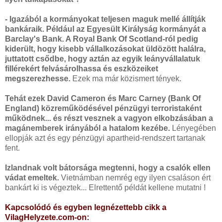
- Igazából a kormányokat teljesen maguk mellé állítják
bankáraik. Például az Egyesült Királyság kormányát a
Barclay's Bank. A Royal Bank Of Scotland-ról pedig
kiderült, hogy kisebb vállalkozásokat üldözött halálra,
juttatott csődbe, hogy aztán az egyik leányvállalatuk
fillérekért felvásárolhassa és eszközeiket
megszerezhesse.
Ezek ma már közismert tények.
Tehát ezek David Cameron és Marc Carney (Bank Of
England) közreműködésével pénzügyi terroristaként
működnek... és részt vesznek a vagyon elkobzásában a
magánemberek irányából a hatalom kezébe.
Lényegében
ellopják azt és egy pénzügyi apartheid-rendszert tartanak
fent.
Izlandnak volt bátorsága megtenni, hogy a csalók ellen
vádat emeltek.
Vietnámban nemrég egy ilyen csaláson ért
bankárt ki is végeztek... Elrettentő példát kellene mutatni !
Kapcsolódó és egyben legnézettebb cikk a
VilagHelyzete.com-on: