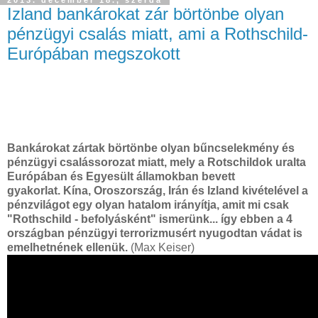
2013. december 18., szerda
Izland bankárokat zár börtönbe olyan
pénzügyi csalás miatt, ami a Rothschild-
Európában megszokott
Bankárokat zártak börtönbe olyan bűncselekmény és
pénzügyi csalássorozat miatt, mely a Rotschildok uralta
Európában és Egyesült államokban bevett
gyakorlat.
Kína, Oroszország, Irán és Izland kivételével a
pénzvilágot egy olyan hatalom irányítja, amit mi csak
"Rothschild - befolyásként" ismerünk...
így ebben a 4
országban pénzügyi terrorizmusért nyugodtan vádat is
emelhetnének ellenük.
(Max Keiser)