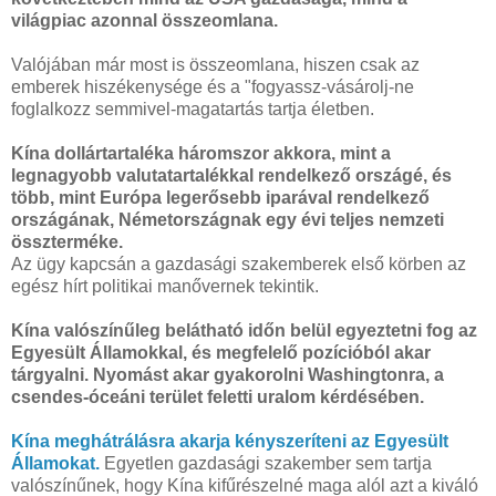
világpiac azonnal összeomlana.
Valójában már most is összeomlana, hiszen csak az
emberek hiszékenysége és a "fogyassz-vásárolj-ne
foglalkozz semmivel-magatartás tartja életben.
Kína dollártartaléka háromszor akkora, mint a
legnagyobb valutatartalékkal rendelkező országé, és
több, mint Európa legerősebb iparával rendelkező
országának, Németországnak egy évi teljes nemzeti
összterméke.
Az ügy kapcsán a gazdasági szakemberek első körben az
egész hírt politikai manővernek tekintik.
Kína valószínűleg belátható időn belül egyeztetni fog az
Egyesült Államokkal, és megfelelő pozícióból akar
tárgyalni. Nyomást akar gyakorolni Washingtonra, a
csendes-óceáni terület feletti uralom kérdésében.
Kína meghátrálásra akarja kényszeríteni az Egyesült
Államokat.
Egyetlen gazdasági szakember sem tartja
valószínűnek, hogy Kína kifűrészelné maga alól azt a kiváló