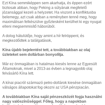
Ezt Kína semmiképpen sem akarhatja, és éppen ezért
biztosak abban, hogy Peking a súlyának megfelelő
józansággal kezeli a helyzetet. Ha viszont a konfliktusba
belemegy, azt csak abban a reményben tenné meg, hogy
maximálisan felkészülve győztesként kerülhet ki egy nyugat
elleni megsemmisítő háborúból.
A dolog hátulütője, hogy amint a hír felröppent, és
megkezdődtek a találgatások,
Kína újabb bejelentést tett, a továbbiakban az olaj
üzleteket sem dollárban bonyolítja.
Már ez önmagában is hatalmas kiesés lenne az Egyesült
Államoknak, mivel a 2013-as évben a legnagyobb olaj
felvásárló Kína lett.
A kínai piacról származó petro-dollárok kiesése önmagában
válságos állapotokat fog okozni az USA pénzpiacán.
A továbbiakban Kína saját pénzeszközét fogja használni
nagy valószínűséggel. Főleg, hogy a napokban