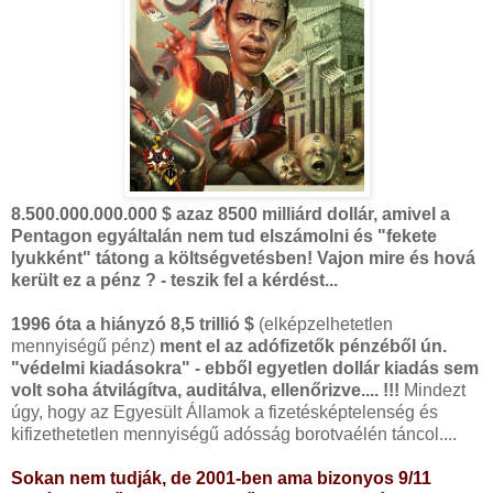
8.500.000.000.000 $ azaz 8500 milliárd dollár, amivel a
Pentagon egyáltalán nem tud elszámolni és "fekete
lyukként" tátong a költségvetésben! Vajon mire és hová
került ez a pénz ? - teszik fel a kérdést...
1996 óta a hiányzó 8,5 trillió $
(elképzelhetetlen
mennyiségű pénz)
ment el az adófizetők pénzéből ún.
"védelmi kiadásokra" - ebből egyetlen dollár kiadás sem
volt soha átvilágítva, auditálva, ellenőrizve.... !!!
Mindezt
úgy, hogy az Egyesült Államok a fizetésképtelenség és
kifizethetetlen mennyiségű adósság borotvaélén táncol....
Sokan nem tudják, de 2001-ben ama bizonyos 9/11