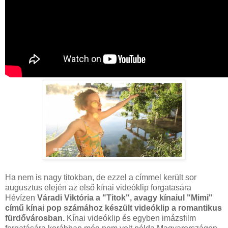
Ha nem is nagy titokban, de ezzel a címmel került sor
augusztus elején az első kínai videóklip forgatasára
Hévízen
Váradi Viktória a "Titok", avagy kínaiul "Mimi"
című kínai pop számához készült videóklip a romantikus
fürdővárosban.
Kínai videóklip és egyben imázsfilm