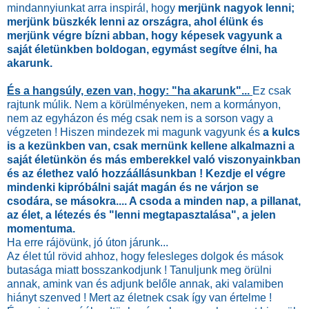
mindannyiunkat arra inspirál, hogy
merjünk nagyok lenni;
merjünk büszkék lenni az országra, ahol élünk és
merjünk végre bízni abban, hogy képesek vagyunk a
saját életünkben boldogan, egymást segítve élni, ha
akarunk.
És a hangsúly, ezen van, hogy: "ha akarunk"...
Ez csak
rajtunk múlik. Nem a körülményeken, nem a kormányon,
nem az egyházon és még csak nem is a sorson vagy a
végzeten ! Hiszen mindezek mi magunk vagyunk és
a kulcs
is a kezünkben van, csak mernünk kellene alkalmazni a
saját életünkön és más emberekkel való viszonyainkban
és az élethez való hozzáállásunkban ! Kezdje el végre
mindenki kipróbálni saját magán és ne várjon se
csodára, se másokra.... A csoda a minden nap, a pillanat,
az élet, a létezés és "lenni megtapasztalása", a jelen
momentuma.
Ha erre rájövünk, jó úton járunk...
Az élet túl rövid ahhoz, hogy felesleges dolgok és mások
butasága miatt bosszankodjunk ! Tanuljunk meg örülni
annak, amink van és adjunk belőle annak, aki valamiben
hiányt szenved ! Mert az életnek csak így van értelme !