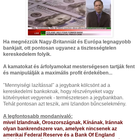
Ha megnézzük Nagy-Britanniát és Európa legnagyobb
bankjait, ott pontosan ugyanez a tisztességtelen
kereskedelem folyik.
A kamatokat és árfolyamokat mesterségesen tartják fent
és manipulálják a maximális profit érdekében...
"Mennyiségi lazítással" a jegybank kölcsönt ad a
kereskedelmi bankoknak, hogy részvényeket vagy
kötvényeket vegyenek - természetesen a jegybankban.
Tehát pontosan azt teszik, ami Izlandon bűncselekmény.
A legfontosabb mondanivaló:
mivel Izlandnak, Oroszországnak, Kínának, Iránnak
olyan bankrendszere van, amelyek nincsenek az
amerikai Federal Reserve és a Bank Of England