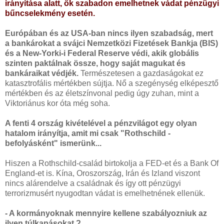
irányítása alatt, ők szabadon emelhetnek vádat pénzügyi
bűncselekmény esetén.
Európában és az USA-ban nincs ilyen szabadság, mert
a bankárokat a svájci Nemzetközi Fizetések Bankja (BIS)
és a New-Yorki-i Federal Reserve védi, akik globális
szinten paktálnak össze, hogy saját magukat és
bankáraikat védjék.
Természetesen a gazdaságokat ez
katasztrofális mértékben sújtja. Nő a szegénység elképesztő
mértékben és az életszínvonal pedig úgy zuhan, mint a
Viktoriánus kor óta még soha.
A fenti 4 ország kivételével a pénzvilágot egy olyan
hatalom irányítja, amit mi csak "Rothschild -
befolyásként" ismerünk...
Hiszen a Rothschild-család birtokolja a FED-et és a Bank Of
England-et is. Kína, Oroszország, Irán és Izland viszont
nincs alárendelve a családnak és így ott pénzügyi
terrorizmusért nyugodtan vádat is emelhetnének ellenük.
- A kormányoknak mennyire kellene szabályozniuk az
ilyen túlkapásokat ?