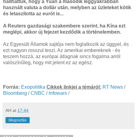
hallhattuk, hogy a Yuan a második leggyakrabban
használt valuta a dollár után, melyben az üzleteket kötik
és letaszította az eurót is...
A Reuters gazdasági szakembere szerint, ha Kína ezt
meglépi, akkor új fejezet kezdődik a történelemben.
Az Egyesült Államok sajtója nem foglalkozik az üggyel, és
ezt nagyon rosszul teszi. Az amerikai embereknek - és
teszem hozzá, az európai átlagnak sincs fogalma arról
valószínűleg, hogy mit jelent ez az egész.
Forrás:
Exopolitika
Cikkek linkjei a témáról:
RT News
/
Bloomberg
/
CNBC
/
Infowars
/
AH
at
17:44
Megosztás