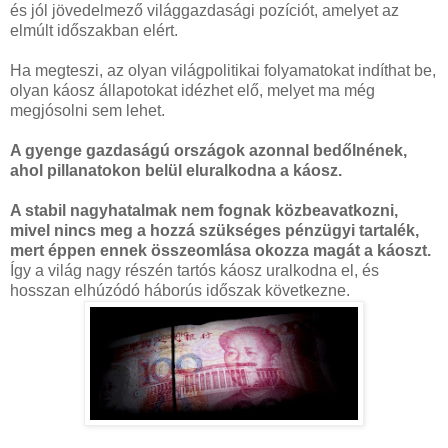
és jól jövedelmező világgazdasági pozíciót, amelyet az
elmúlt időszakban elért.
Ha megteszi, az olyan világpolitikai folyamatokat indíthat be,
olyan káosz állapotokat idézhet elő, melyet ma még
megjósolni sem lehet.
A gyenge gazdaságú országok azonnal bedőlnének,
ahol pillanatokon belül eluralkodna a káosz.
A stabil nagyhatalmak nem fognak közbeavatkozni,
mivel nincs meg a hozzá szükséges pénzügyi tartalék,
mert éppen ennek összeomlása okozza magát a káoszt.
Így a világ nagy részén tartós káosz uralkodna el, és
hosszan elhúzódó háborús időszak következne.