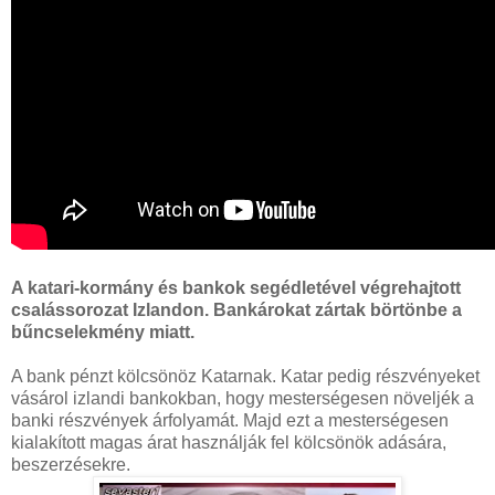
A katari-kormány és bankok segédletével végrehajtott
csalássorozat Izlandon.
Bankárokat zártak börtönbe a
bűncselekmény miatt.
A bank pénzt kölcsönöz Katarnak. Katar pedig részvényeket
vásárol izlandi bankokban, hogy mesterségesen növeljék a
banki részvények árfolyamát. Majd ezt a mesterségesen
kialakított magas árat használják fel kölcsönök adására,
beszerzésekre.