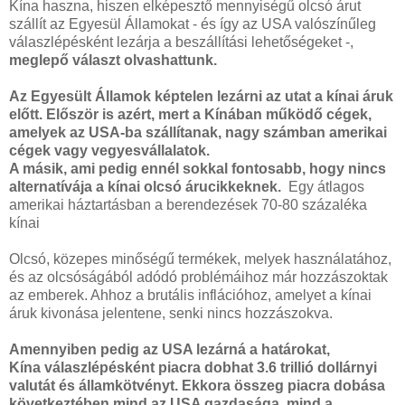
Kína haszna, hiszen elképesztő mennyiségű olcsó árut
szállít az Egyesül Államokat - és így az USA valószínűleg
válaszlépésként lezárja a beszállítási lehetőségeket -,
meglepő választ olvashattunk.
Az Egyesült Államok képtelen lezárni az utat a kínai áruk
előtt. Először is azért, mert a Kínában működő cégek,
amelyek az USA-ba szállítanak, nagy számban amerikai
cégek vagy vegyesvállalatok.
A másik, ami pedig ennél sokkal fontosabb, hogy nincs
alternatívája a kínai olcsó árucikkeknek.
Egy átlagos
amerikai háztartásban a berendezések 70-80 százaléka
kínai
Olcsó, közepes minőségű termékek, melyek használatához,
és az olcsóságából adódó problémáihoz már hozzászoktak
az emberek. Ahhoz a brutális inflációhoz, amelyet a kínai
áruk kivonása jelentene, senki nincs hozzászokva.
Amennyiben pedig az USA lezárná a határokat,
Kína válaszlépésként piacra dobhat 3.6 trillió dollárnyi
valutát és államkötvényt. Ekkora összeg piacra dobása
következtében mind az USA gazdasága, mind a