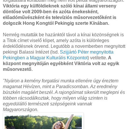
forgatására korábban még nem volt példa Magyarországon.
Viktória egy külföldieknek szóló kínai állami verseny
döntőse volt 2009-ben és azóta énekesként,
előadóművészként és televíziós műsorvezetőként is
dolgozik Hong Kongtól Pekingig szerte Kínában.
Nemrég mutatták be hazánktól távol a kínai közönségnek is
a Titok címet viselő klipet, amely azóta is különleges
érdeklődésnek örvend. Legutóbb a novemberben megnyitott
pekingi Balassi Intézet (lsd.
Szijjártó Péter megnyitotta
Pekingben a Magyar Kulturális Központot
) vetítette.
A
központ megnyitóján egyébként Viktória volt az egyik
műsorvezető.
"Nyáron a kemény forgatási munka ellenére úgy éreztem
magamat Hévízen, mint a Paradicsomban. Az eredmény
büszkén magáért beszél. A rajongóimat sikerült meglepni és
többen rácsodálkoztak, hogy milyen világ szinten is
egyedülálló természeti szépségeink vannak
Magyarországon.