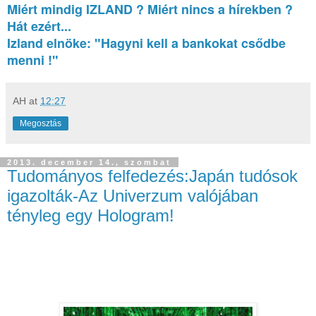
Miért mindig IZLAND ? Miért nincs a hírekben ?
Hát ezért...
Izland elnöke: "Hagyni kell a bankokat csődbe
menni !"
AH
at
12:27
Megosztás
2013. december 14., szombat
Tudományos felfedezés:Japán tudósok
igazolták-Az Univerzum valójában
tényleg egy Hologram!