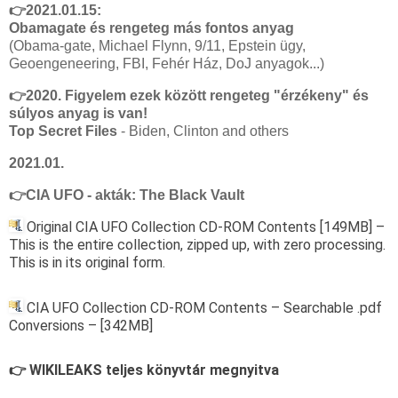
👉2021.01.15:
Obamagate és rengeteg más fontos anyag
(Obama-gate, Michael Flynn, 9/11, Epstein ügy,
Geoengeneering, FBI, Fehér Ház, DoJ anyagok...)
👉2020. Figyelem ezek között rengeteg "érzékeny" és
súlyos anyag is van!
Top Secret Files
- Biden, Clinton and others
2021.01.
👉CIA UFO - akták: The Black Vault
Original CIA UFO Collection CD-ROM Contents [149MB] –
This is the entire collection, zipped up, with zero processing.
This is in its original form.
CIA UFO Collection CD-ROM Contents
– Searchable .pdf
Conversions –
[342MB]
WIKILEAKS teljes könyvtár megnyitva
👉