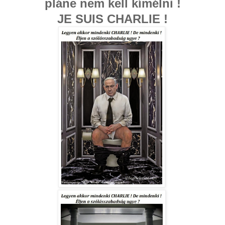
pláne nem kell kímélni !
JE SUIS CHARLIE !