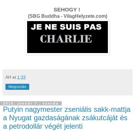
SEHOGY !
(SBG Buddha - VilagHelyzete.com)
AH
at
1:33
Megosztás
2015. január 7., szerda
Putyin nagymester zseniális sakk-mattja
a Nyugat gazdaságának zsákutcáját és
a petrodollár végét jelenti