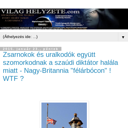
▼
2015. január 23., péntek
Zsarnokok és uralkodók együtt
szomorkodnak a szaúdi diktátor halála
miatt - Nagy-Britannia "félárbócon" !
WTF ?