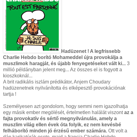
Hadüzenet ! A legfrissebb
Charlie Hebdo borító Mohameddel újra provokálja a
muszlimok haragját, és újabb fenyegetéseket vált ki...
3
millió példányban jelent meg... Az összes el is fogyott a
kioszkoknál...
A brit radikális iszlám prédikátor, Anjem Choudary
hadüzenetnek nyilvánította és elképesztő provokációnak
tartja !
Személyesen azt gondolom, hogy semmi nem igazolhatja
egy másik ember megölését, értelmetlen halálát viszont
az a
fajta provokatív és sértő megnyilvánulás, amely a
muszlim világ ellen évek óta folyik, ez nem kevésbé
felháborító minden jó érzésű ember számára.
Ott volt a
dán karikatúrák esete, majd a francia Charlie Hebdo