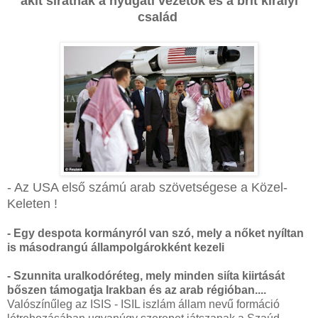
akit siratnak a nyugati vezetők és a
brit királyi
család
- Az USA első számú arab szövetségese a Közel-
Keleten !
- Egy despota kormányról van szó, mely a nőket nyíltan
is másodrangú állampolgárokként kezeli
- Szunnita uralkodóréteg, mely minden siíta kiirtását
bőszen támogatja Irakban és az arab régióban....
Valószínűleg az ISIS - ISIL iszlám állam nevű formáció