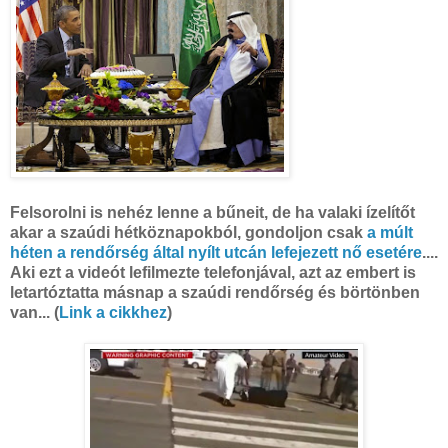
Felsorolni is nehéz lenne a bűneit, de ha valaki ízelítőt
akar a szaúdi hétköznapokból, gondoljon csak
a múlt
héten a rendőrség által nyílt utcán lefejezett nő esetére
....
Aki ezt a videót lefilmezte telefonjával, azt az embert is
letartóztatta másnap a szaúdi rendőrség és börtönben
van... (
Link a cikkhez
)