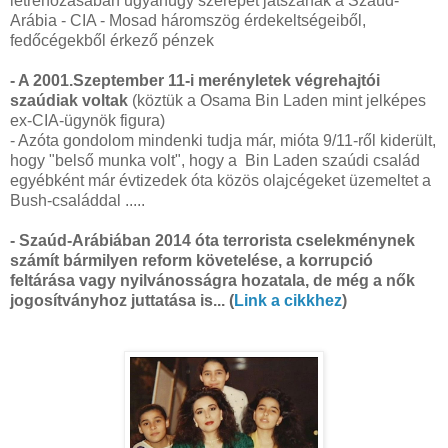
létrehozásában ugyanúgy szerepet játszanak a Szaúd-
Arábia - CIA - Mosad háromszög érdekeltségeiből,
fedőcégekből érkező pénzek
- A 2001.Szeptember 11-i merényletek végrehajtói
szaúdiak voltak
(köztük a Osama Bin Laden mint jelképes
ex-CIA-ügynök figura)
- Azóta gondolom mindenki tudja már, mióta 9/11-ről kiderült,
hogy "belső munka volt", hogy a Bin Laden szaúdi család
egyébként már évtizedek óta közös olajcégeket üzemeltet a
Bush-családdal .....
- Szaúd-Arábiában 2014 óta terrorista cselekménynek
számít bármilyen reform követelése, a korrupció
feltárása vagy nyilvánosságra hozatala, de még a nők
jogosítványhoz juttatása is... (
Link a cikkhez
)