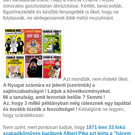
sorozatos gusztustalan ábrázolásai. Kérték, tanácsolták,
figyelmeztették és később fenyegették is őket, hogy ne
folytassák, ne sértegessenek több millió muzulmánt.
Azt mondták, nem érdekli őket.
A Nyugat számára ez jelenti (szerintük) a
sajtószabadságot ! Látjuk a következményeket.
Mi a tanulság, amit levontak belőle ? Semmi !
Az, hogy 3 millió példányban még rátesznek egy lapáttal
és tovább tüzelik a feszültséget !
Kétségünk ne legyen,
hogy szándékosan.
Nem azért, mert pontosan tudjuk, hogy
1871-ben 33.fokú
szabadkőműves barátunk Albert Pike ezt leírta a "három