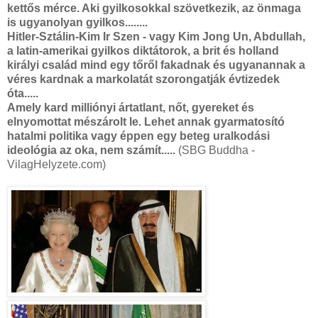
kettős mérce. Aki gyilkosokkal szövetkezik, az önmaga
is ugyanolyan gyilkos........
Hitler-Sztálin-Kim Ir Szen - vagy Kim Jong Un, Abdullah,
a latin-amerikai gyilkos diktátorok, a brit és holland
királyi család mind egy tőről fakadnak és ugyanannak a
véres kardnak a markolatát szorongatják évtizedek
óta.....
Amely kard milliónyi ártatlant, nőt, gyereket és
elnyomottat mészárolt le. Lehet annak gyarmatosító
hatalmi politika vagy éppen egy beteg uralkodási
ideológia az oka, nem számít.....
(SBG Buddha -
VilagHelyzete.com)