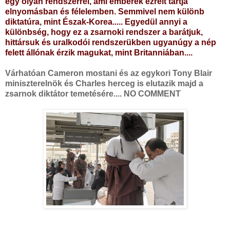
egy olyan rendszerrel, ami emberek ezreit tartja
elnyomásban és félelemben. Semmivel nem különb
diktatúra, mint Észak-Korea..... Egyedül annyi a
különbség, hogy ez a zsarnoki rendszer a barátjuk,
hittársuk és uralkodói rendszerükben ugyanúgy a nép
felett állónak érzik magukat, mint Britanniában....
Várhatóan Cameron mostani és az egykori Tony Blair
miniszterelnök és Charles herceg is elutazik majd a
zsarnok diktátor temetésére.... NO COMMENT