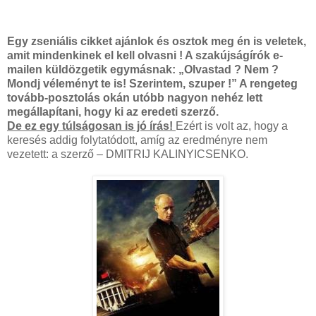
Egy zseniális cikket ajánlok és osztok meg én is veletek,
amit mindenkinek el kell olvasni ! A szakújságírók e-
mailen küldözgetik egymásnak: „Olvastad ? Nem ?
Mondj véleményt te is! Szerintem, szuper !” A rengeteg
tovább-posztolás okán utóbb nagyon nehéz lett
megállapítani, hogy ki az eredeti szerző.
De ez egy túlságosan is jó írás!
Ezért is volt az, hogy a
keresés addig folytatódott, amíg az eredményre nem
vezetett: a szerző – DMITRIJ KALINYICSENKO.