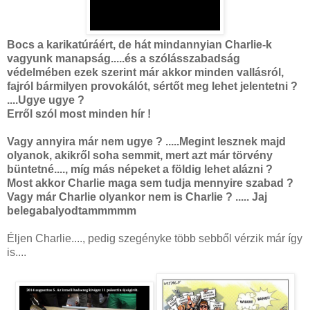
Bocs a karikatúráért, de hát mindannyian Charlie-k
vagyunk manapság.....és a szólásszabadság
védelmében ezek szerint már akkor minden vallásról,
fajról bármilyen provokálót, sértőt meg lehet jelentetni ?
....Ugye ugye ?
Erről szól most minden hír !
Vagy annyira már nem ugye ? .....Megint lesznek majd
olyanok, akikről soha semmit, mert azt már törvény
büntetné...., míg más népeket a földig lehet alázni ?
Most akkor Charlie maga sem tudja mennyire szabad ?
Vagy már Charlie olyankor nem is Charlie ? ..... Jaj
belegabalyodtammmmm
Éljen Charlie...., pedig szegényke több sebből vérzik már így
is....