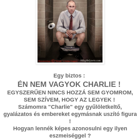
Egy biztos :
ÉN NEM VAGYOK CHARLIE !
EGYSZERŰEN NINCS HOZZÁ SEM GYOMROM,
SEM SZÍVEM, HOGY AZ LEGYEK !
Számomra "Charlie" egy gyűlöletkeltő,
gyalázatos és embereket egymásnak uszító figura
!
Hogyan lennék képes azonosulni egy ilyen
eszmeiséggel ?