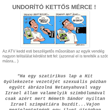
UNDORÍTÓ KETTŐS MÉRCE !
Az ATV kedd esti beszélgetős műsorában az egyik vendég
nagyon telitalálat kérdést tett fel: (azonnal el is terelték a szót
másra... )
"Ha egy szatirikus lap a Hit
Gyülekezete vezetőjét szexuális pózban
együtt ábrázolná Netanyahuval vagy
Izrael állam valamelyik szimbólumával
csak azért mert Németh Sándor nyíltan
Izrael szimpátiára buzdít...Vajon