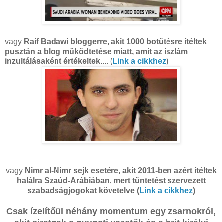
vagy
Raif Badawi bloggerre, akit 1000 botütésre ítéltek
pusztán a blog működtetése miatt, amit az iszlám
inzultálásaként értékeltek.... (
Link a cikkhez
)
vagy
Nimr al-Nimr sejk esetére, akit 2011-ben azért ítéltek
halálra Szaúd-Arábiában, mert tüntetést szervezett
szabadságjogokat követelve (
Link a cikkhez
)
Csak ízelítőül néhány momentum egy zsarnokról,