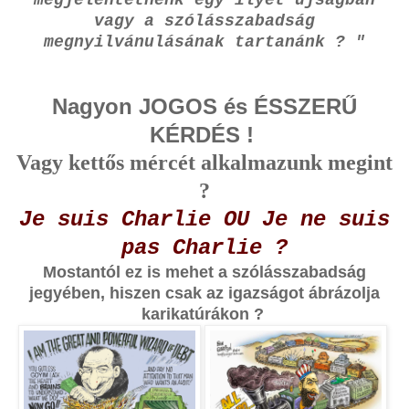
megjelentetnénk egy ilyet újságban
vagy a szólásszabadság
megnyilvánulásának tartanánk ? "
Nagyon JOGOS és ÉSSZERŰ
KÉRDÉS !
Vagy kettős mércét alkalmazunk megint
?
Je suis Charlie OU Je ne suis
pas Charlie ?
Mostantól ez is mehet a szólásszabadság
jegyében, hiszen csak az igazságot ábrázolja
karikatúrákon ?