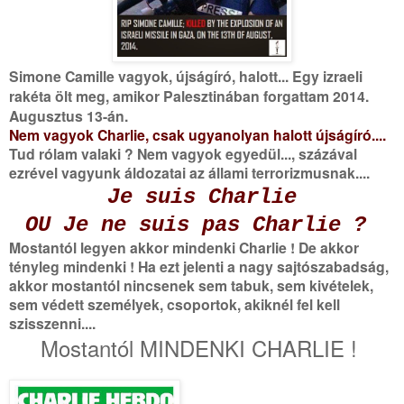
Simone Camille vagyok, újságíró, halott... Egy izraeli
rakéta ölt meg, amikor Palesztinában forgattam 2014.
Augusztus 13-án.
Nem vagyok Charlie, csak ugyanolyan halott újságíró....
Tud rólam valaki ? Nem vagyok egyedül..., százával
ezrével vagyunk áldozatai az állami terrorizmusnak....
Je suis Charlie
OU Je ne suis pas Charlie ?
Mostantól legyen akkor mindenki Charlie ! De akkor
tényleg mindenki ! Ha ezt jelenti a nagy sajtószabadság,
akkor mostantól nincsenek sem tabuk, sem kivételek,
sem védett személyek, csoportok, akiknél fel kell
szisszenni....
Mostantól MINDENKI CHARLIE !