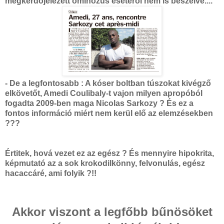
megkérdőjelezett ominózus esetéről nem is beszélve....
- De a legfontosabb : A kóser boltban túszokat kivégző
elkövetőt, Amedi Coulibaly-t vajon milyen apropóból
fogadta 2009-ben maga Nicolas Sarkozy ? És ez a
fontos információ miért nem kerül elő az elemzésekben
???
Értitek, hová vezet ez az egész ? És mennyire hipokrita,
képmutató az a sok krokodilkönny, felvonulás, egész
hacaccáré, ami folyik ?!!
Akkor viszont a legfőbb bűnösöket