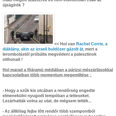
újságírók ?
<< Hol van
Rachel Corrie, a
diáklány, akin az izraeli buldózer gázolt át
, mert a
lerombolástól próbálta megvédeni a palesztinok
otthonait !
Hol marad a főáramú médiában a párizsi mészárlásokkal
kapcsolatban több momentum megemlítése :
- Hogy a szűk kis utcában a rendőrség engedte
elmenekülni nyugodt tempóban a tetteseket.
Lezárhatták volna az utat, de mégsem tették...
- Az állítólag fejbe lőtt rendőr több szempontból