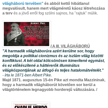
világháború tervében"
és abból kettő hibátlanul
megvalósult, hanem mert világméretű káosz létrehozása
a terv
és a jövő erről fog szólni sajnos, ha "rajtuk" múlik.
/ A III. VILÁGHÁBORÚ
"A harmadik világháborúra azért kerülne sor, hogy
megoldja a politikai cionizmus és az iszlám világ közötti
konfliktust. A két oldal kölcsönösen kimerítené egymást,
és ez előkészítené a háttérerők illuminátus
világközpontjának az átfogó és teljes hatalomátvételét."
- írta le 1871-ben Albert Pike.
Majd 1871. augusztus 15-én Pike azt mondta Mazzininak,
hogy a harmadik világháborút követően sor kerül a
világtörténelem legnagyobb horderejű változására. /