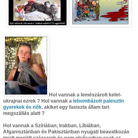
Hol vannak a lemészárolt kelet-
ukrajnai ezrek ? Hol vannak a
lebombázott palesztin
gyerekek és nők
, akiket egy fasiszta állam tart
megszállás alatt ?
Hol vannak a Szíriában, Irakban, Líbiában,
Afganisztánban és Pakisztánban nyugati beavatkozás
miatt megölt százezrek és nem elsősorban csak az