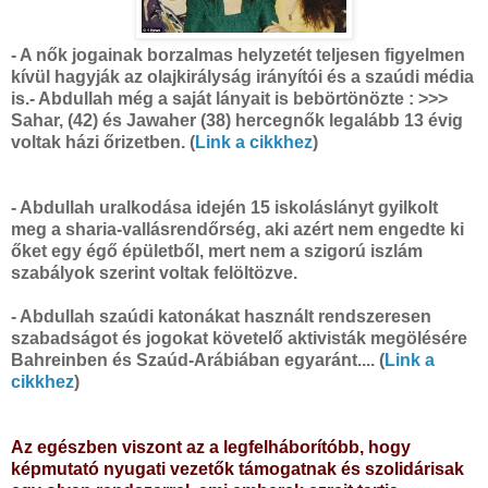
- A nők jogainak borzalmas helyzetét teljesen figyelmen
kívül hagyják az olajkirályság irányítói és a szaúdi média
is.
- Abdullah még a saját lányait is bebörtönözte : >>>
Sahar, (42) és Jawaher (38) hercegnők legalább 13 évig
voltak házi őrizetben. (
Link a cikkhez
)
- Abdullah uralkodása idején 15 iskoláslányt gyilkolt
meg a sharia-vallásrendőrség, aki azért nem engedte ki
őket egy égő épületből, mert nem a szigorú iszlám
szabályok szerint voltak felöltözve.
- Abdullah szaúdi katonákat használt rendszeresen
szabadságot és jogokat követelő aktivisták megölésére
Bahreinben és Szaúd-Arábiában egyaránt.... (
Link a
cikkhez
)
Az egészben viszont az a legfelháborítóbb, hogy
képmutató nyugati vezetők támogatnak és szolidárisak