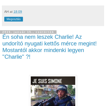
AH
at
18:09
Megosztás
2015. január 15., csütörtök
Én soha nem leszek Charlie! Az
undorító nyugati kettős mérce megint!
Mostantól akkor mindenki legyen
"Charlie" ?!