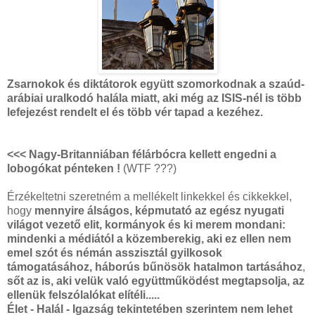
Zsarnokok és diktátorok együtt szomorkodnak a szaúd-
arábiai uralkodó halála miatt, aki még az ISIS-nél is több
lefejezést rendelt el és több vér tapad a kezéhez.
<<< Nagy-Britanniában félárbócra kellett engedni a
lobogókat pénteken !
(WTF ???)
Érzékeltetni szeretném a mellékelt linkekkel és cikkekkel,
hogy
mennyire álságos, képmutató az egész nyugati
világot vezető elit, kormányok és ki merem mondani:
mindenki a médiától a közemberekig, aki ez ellen nem
emel szót és némán asszisztál gyilkosok
támogatásához, háborús bűnösök hatalmon tartásához
,
sőt az is, aki velük való együttműködést megtapsolja, az
ellenük felszólalókat elítéli.....
Élet - Halál - Igazság tekintetében szerintem nem lehet