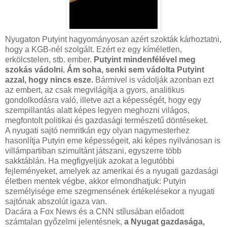
Nyugaton Putyint hagyományosan azért szokták kárhoztatni,
hogy a KGB-nél szolgált. Ezért ez egy kíméletlen,
erkölcstelen, stb. ember.
Putyint mindenfélével meg
szokás vádolni. Ám soha, senki sem vádolta Putyint
azzal, hogy nincs esze.
Bármivel is vádolják azonban ezt
az embert, az csak megvilágítja a gyors, analitikus
gondolkodásra való, illetve azt a képességét, hogy egy
szempillantás alatt képes legyen meghozni világos,
megfontolt politikai és gazdasági természetű döntéseket.
A nyugati sajtó nemritkán egy olyan nagymesterhez
hasonlítja Putyin eme képességeit, aki képes nyilvánosan is
villámpartiban szimultánt játszani, egyszerre több
sakktáblán. Ha megfigyeljük azokat a legutóbbi
fejleményeket, amelyek az amerikai és a nyugati gazdasági
életben mentek végbe, akkor elmondhatjuk: Putyin
személyisége eme szegmensének értékelésekor a nyugati
sajtónak abszolút igaza van.
Dacára a Fox News és a CNN stílusában előadott
számtalan győzelmi jelentésnek,
a Nyugat gazdasága,