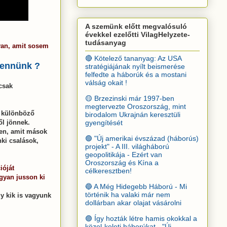
A szemünk előtt megvalósuló
évekkel ezelőtti VilagHelyzete-
tudásanyag
van, amit sosem
🔴 Kötelező tananyag: Az USA
 tennünk ?
stratégiájának nyílt beismerése
felfedte a háborúk és a mostani
válság okait !
csak
🟡 Brzezinski már 1997-ben
megtervezte Oroszország, mint
k különböző
birodalom Ukrajnán keresztüli
gyengítését
ől jönnek.
ben, amit mások
🟢 "Új amerikai évszázad (háborús)
ki csalások,
projekt" - A III. világháború
geopolitikája - Ezért van
Oroszország és Kína a
ióját
célkeresztben!
gyan jusson ki
🔵 A Még Hidegebb Háború - Mi
történik ha valaki már nem
y kik is vagyunk
dollárban akar olajat vásárolni
🟣 Így hozták létre hamis okokkal a
közel-keleti háborúkat - "Új