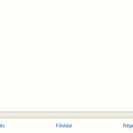
és
Főoldal
Rége