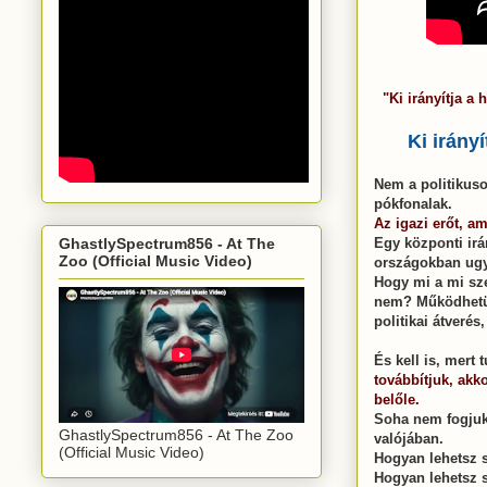
"Ki irányítja 
Ki irány
Nem a politikuso
pókfonalak.
Az igazi erőt, 
Egy központi irá
GhastlySpectrum856 - At The
Zoo (Official Music Video)
országokban ugya
Hogy mi a mi sz
nem? Működhetünk
politikai átveré
És kell is, mert 
továbbítjuk, akk
belőle.
Soha nem fogjuk
GhastlySpectrum856 - At The Zoo
valójában.
(Official Music Video)
Hogyan lehetsz 
Hogyan lehetsz 