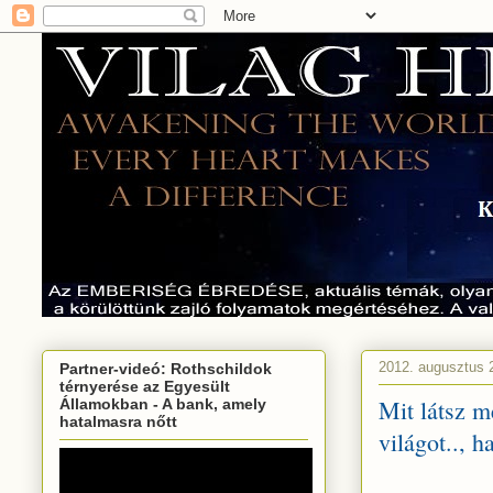
2012. augusztus 2
Partner-videó: Rothschildok
térnyerése az Egyesült
Mit látsz m
Államokban - A bank, amely
hatalmasra nőtt
világot.., 