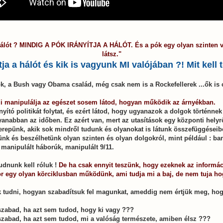
a hálót ? MINDIG A PÓK IRÁNYÍTJA A HÁLÓT.
És a pók egy olyan szinten 
látsz."
ítja a hálót és kik is vagyunk MI valójában ?! Mit kell
k, a Bush vagy Obama család, még csak nem is a Rockefellerek ...ők is 
ami manipulálja az egészet sosem látod, hogyan működik az árnyékban.
nyító politikát folytat, és ezért látod, hogy ugyanazok a dolgok történne
nabban az időben. Ez azért van, mert az utasítások egy központi helyr
erepünk, akik sok mindről tudunk és olyanokat is látunk összefüggései
 és beszélhetünk olyan szinten és olyan dolgokról, mint például : ban
s, manipulált háborúk, manipulált 9/11.
tudnunk kell róluk !
De ha csak ennyit teszünk, hogy ezeknek az informác
or egy olyan körciklusban működünk, ami tudja mi a baj, de nem tuja ho
 tudni, hogyan szabadítsuk fel magunkat, ameddig nem értjük meg, hog
szabad, ha azt sem tudod, hogy ki vagy ???
szabad, ha azt sem tudod, mi a valóság természete, amiben élsz ???