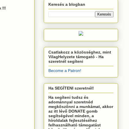
Keresés a blogban
 !!!
Csatlakozz a közösséghez, mint
VilagHelyzete támogató - Ha
szeretnél segíteni
Become a Patron!
Ha SEGÍTENI szeretnél!
Ha segíteni tudsz és
adománnyal szeretnéd
megköszönni a munkámat, akkor
az itt lévő DONATE gomb
segítségével minden, a
híroldalak fejlesztéséhez
felhasználható támogatást