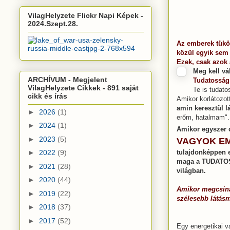
VilagHelyzete Flickr Napi Képek -
2024.Szept.28.
Az emberek tükör
közül egyik sem
Ezek, csak azok
DAVID IC
Meg kell vá
ARCHÍVUM - Megjelent
Tudatosság,
VilagHelyzete Cikkek - 891 saját
Te is tudato
cikk és írás
Amikor korlátozot
amin keresztül l
►
2026
(1)
erőm, hatalmam".
►
2024
(1)
Amikor egyszer 
►
2023
(5)
VAGYOK EM
tulajdonképpen 
►
2022
(9)
maga a TUDATOSS
►
2021
(28)
világban.
►
2020
(44)
Amikor megcsinál
►
2019
(22)
szélesebb látásm
►
2018
(37)
►
2017
(52)
Egy energetikai v