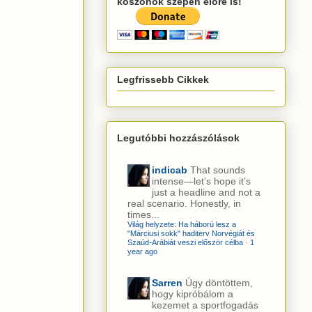
köszönök szépen előre is!
Legfrissebb Cikkek
Legutóbbi hozzászólások
indicab
That sounds
intense—let’s hope it’s
just a headline and not a
real scenario. Honestly, in
times...
Világ helyzete: Ha háború lesz a
"Márciusi sokk" haditerv Norvégiát és
Szaúd-Arábiát veszi először célba
·
1
year ago
Sarren
Úgy döntöttem,
hogy kipróbálom a
kezemet a sportfogadás