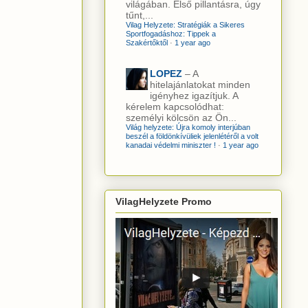
világában. Első pillantásra, úgy
tűnt,...
Vilag Helyzete: Stratégiák a Sikeres
Sportfogadáshoz: Tippek a
Szakértőktől
·
1 year ago
LOPEZ
– A
hitelajánlatokat minden
igényhez igazítjuk. A
kérelem kapcsolódhat:
személyi kölcsön az Ön...
Világ helyzete: Újra komoly interjúban
beszél a földönkívüliek jelenlétéről a volt
kanadai védelmi miniszter !
·
1 year ago
VilagHelyzete Promo