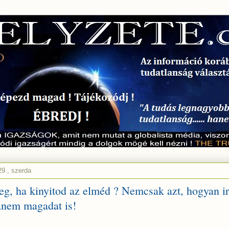
9., szerda
eg, ha kinyitod az elméd ? Nemcsak azt, hogyan ir
hanem magadat is!