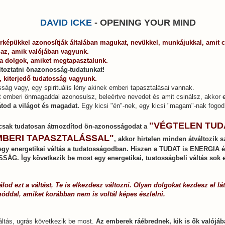
DAVID ICKE
- OPENING YOUR MIND
képükkel azonosítják általában magukat, nevükkel, munkájukkal, amit c
 az, amik valójában vagyunk.
 a dolgok, amiket megtapasztalunk.
KE - OPENING YOUR MIND.
ltoztatni önazonosság-tudatunkat!
 kiterjedő tudatosság vagyunk.
sság vagy, egy spirituális lény akinek emberi tapasztalásai vannak.
t emberi önmagaddal azonosulsz, beleértve nevedet és amit csinálsz, akkor
átod a világot és magadat.
Egy kicsi "én"-nek, egy kicsi "magam"-nak fogod 
"VÉGTELEN TU
csak tudatosan átmozdítod ön-azonosságodat a
BERI TAPASZTALÁSSAL"
, akkor hirtelen minden átváltozik 
egy energetikai váltás a tudatosságodban. Hiszen a TUDAT is ENERGIA 
ÁG. Így következik be most egy energetikai, tuatosságbeli váltás sok
od ezt a váltást, Te is elkezdesz változni. Olyan dolgokat kezdesz el lá
óddal, amiket korábban nem is voltál képes észlelni.
áltás, ugrás következik be most.
Az emberek ráébrednek, kik is ők valójá