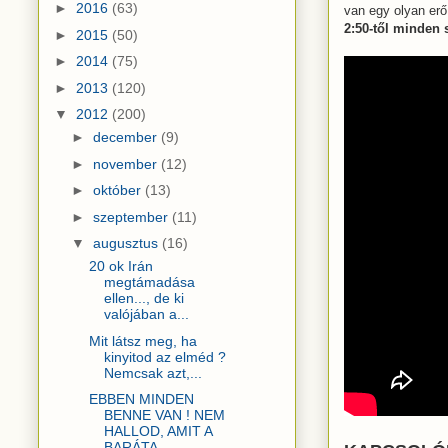
►
2016
(63)
van egy olyan erő
2:50-től minden 
►
2015
(50)
►
2014
(75)
►
2013
(120)
▼
2012
(200)
►
december
(9)
►
november
(12)
►
október
(13)
►
szeptember
(11)
▼
augusztus
(16)
20 ok Irán
megtámadása
ellen..., de ki
valójában a...
Mit látsz meg, ha
kinyitod az elméd ?
Nemcsak azt,...
EBBEN MINDEN
BENNE VAN ! NEM
HALLOD, AMIT A
BARÁTA...