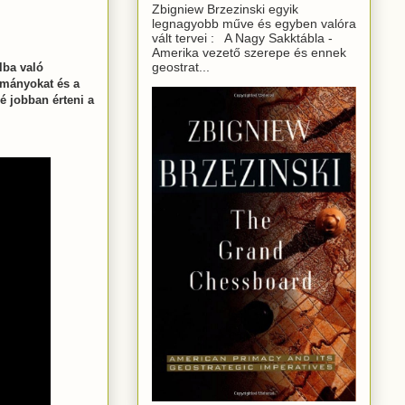
Zbigniew Brzezinski egyik
legnagyobb műve és egyben valóra
vált tervei : A Nagy Sakktábla -
Amerika vezető szerepe és ennek
geostrat...
lba való
álmányokat és a
é jobban érteni a