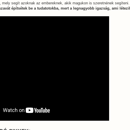
, mely segít azoknak az embereknek, akik magukon is szeretnének segíteni.
szavát építsétek be a tudatotokba, mert a legnagyobb igazság, ami létezik