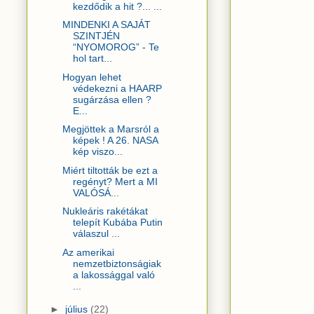
kezdődik a hit ?... ...
MINDENKI A SAJÁT
SZINTJÉN
“NYOMOROG” - Te
hol tart...
Hogyan lehet
védekezni a HAARP
sugárzása ellen ?
E...
Megjöttek a Marsról a
képek ! A 26. NASA
kép viszo...
Miért tiltották be ezt a
regényt? Mert a MI
VALÓSÁ...
Nukleáris rakétákat
telepít Kubába Putin
válaszul ...
Az amerikai
nemzetbiztonságiak
a lakossággal való
...
►
július
(22)