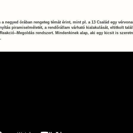
 a negyed órában rengeteg témát érint, mint pl. a 13 Család egy vérvona
ányítás piramiselméletét, a rendőrállam várható kialakulását, eltitkolt tal
Reakció--Megoldás rendszert. Mindenkinek alap, aki egy kicsit is szeretn
.