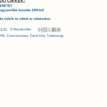
DÓ CIKKEK:
ZERETET
agyszerűbb beszéde 1994-ből
ke videók és cikkek az oldalunkon
13:33
0 Hozzászólás
ING
,
Consciousness
,
David Icke
,
Tudatosság