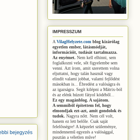
IMPRESSZUM
A
VilagHelyzete.com
blog
kizárólag
egyetlen ember, látásmódját,
információit, tudását tartalmazza.
Az enyémet.
Nem kell elhinni, sem
foglalkozni vele, sőt figyelembe sem
venni.
Azt írom, amit szerettem volna
eljuttatni, hogy talán használ vagy
elindít valami jobbat, valami fejlődést
másokban is...
Ébredést a valóságra és
az igazságra.
Segít kilépni a Mátrix-ból
és az elénk húzott fátyol ködéből...
Ez egy magánblog. A sajátom.
A semmiből építettem fel, hogy
elmondjak ezt-azt, amit gondolok és
tudok.
Nagyra nőtt. Nem cél volt,
hanem ez lett belőle. Csak saját
felelősségre! A képzelet szüleménye,
mindennemű egyezés a valósággal,
bbi bejegyzés
pusztán a véletlen műve!