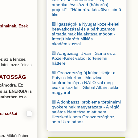
amerikai évszázad (háborús)
projekt" - "Háborúra készülve" című
film
🟥 Igazságok a Nyugat közel-keleti
sinálnak. Ezek
beavatkozásai és a párhuzamos
társadalmak kialakítása mögött -
Interjú Maróth Miklós
akadémikussal
🟨 Az igazság itt van ! Szíria és a
Közel-Kelet valódi történelmi
ez az a lencse,
háttere
látni: azaz "nincs
🟩 Oroszország új külpolitikája: a
DATOSSÁG
Putyin-doktrína - Moszkva
konfrontációja a NATO-val még
számodra. Ez
csak a kezdet - Global Affairs cikke
és az ENERGIA is
magyarul
 emberben és a
🟦 A donbásszi probléma történelmi
gyökereinek magyarázata - A régió
sajátos identitása miatt nem
tni sokkal
illeszkedik sem Oroszországhoz,
sem Ukrajnához
ban.
Működésben