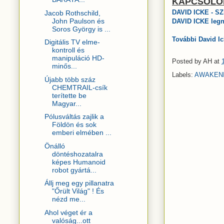
KAPCSOLÓ
DAVID ICKE - S
Jacob Rothschild,
John Paulson és
DAVID ICKE legn
Soros György is ...
További David Ic
Digitális TV elme-
kontroll és
manipuláció HD-
Posted by
AH
at
minős...
Labels:
AWAKEN
Újabb több száz
CHEMTRAIL-csík
terítette be
Magyar...
Pólusváltás zajlik a
Földön és sok
emberi elmében ...
Önálló
döntéshozatalra
képes Humanoid
robot gyártá...
Állj meg egy pillanatra
"Őrült Világ" ! És
nézd me...
Ahol véget ér a
valóság...ott