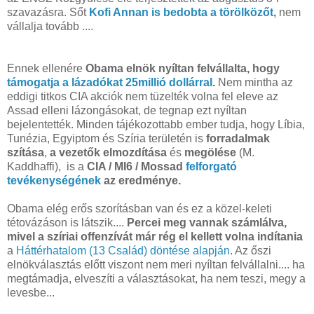
szavazásra. Sőt
Kofi Annan is bedobta a törölközőt,
nem
vállalja tovább ....
Ennek ellenére
Obama elnök nyíltan felvállalta, hogy
támogatja a lázadókat 25millió dollárral
.
Nem mintha az
eddigi titkos CIA akciók nem tüzelték volna fel eleve az
Assad elleni lázongásokat, de tegnap ezt nyíltan
bejelentették. Minden tájékozottabb ember tudja, hogy Líbia,
Tunézia, Egyiptom és Szíria területén is
forradalmak
szítása
,
a vezetők elmozdítása
és
megölése
(M.
Kaddhaffi), is a
CIA / MI6 / Mossad
felforgató
tevékenységének
az eredménye.
Obama elég erős szorításban van és ez a közel-keleti
tétovázáson is látszik....
Percei meg vannak számlálva,
mivel a szíriai offenzívát már rég el kellett volna indítania
a
Háttérhatalom (13 Család) döntése alapján
. Az őszi
elnökválasztás előtt viszont nem meri nyíltan felvállalni.... ha
megtámadja, elveszíti a választásokat, ha nem teszi, megy a
levesbe...