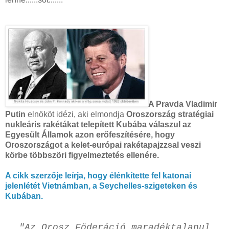
A Pravda Vladimir
Putin
elnököt idézi, aki elmondja
Oroszország stratégiai
nukleáris rakétákat telepített Kubába válaszul az
Egyesült Államok azon erőfeszítésére, hogy
Oroszországot a kelet-európai rakétapajzzsal veszi
körbe többszöri figyelmeztetés ellenére.
A cikk szerzője leírja, hogy élénkítette fel katonai
jelenlétét Vietnámban, a Seychelles-szigeteken és
Kubában.
"Az Orosz Föderáció maradéktalanul