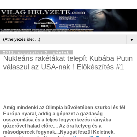
▼
2012. augusztus 3., péntek
Nukleáris rakétákat telepít Kubába Putin
válaszul az USA-nak ! Előkészítés #1
Amíg mindenki az Olimpia bűvöletében szurkol és fél
Európa nyaral, addig a gépezet a gazdaság
összeomlása és a teljes fegyverkezés irányába
gőzerővel halad előre....
Az óra ketyeg és a
másodpercek fogynak....
Nyugat feszül Keletnek,