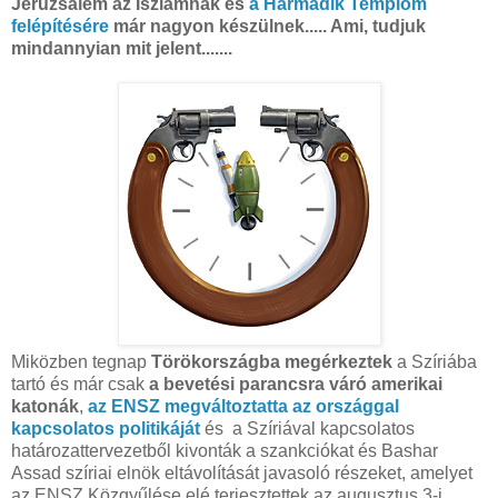
Jeruzsálem az Iszlámnak és
a Harmadik Templom
felépítésére
már nagyon készülnek..... Ami, tudjuk
mindannyian mit jelent.......
Miközben tegnap
Törökországba megérkeztek
a Szíriába
tartó és már csak
a bevetési parancsra váró amerikai
katonák
,
az ENSZ megváltoztatta az országgal
kapcsolatos politikáját
és
a Szíriával kapcsolatos
határozattervezetből
kivonták a szankciókat és Bashar
Assad szíriai elnök eltávolítását javasoló részeket, amelyet
az ENSZ Közgyűlése elé terjesztettek az augusztus 3-i