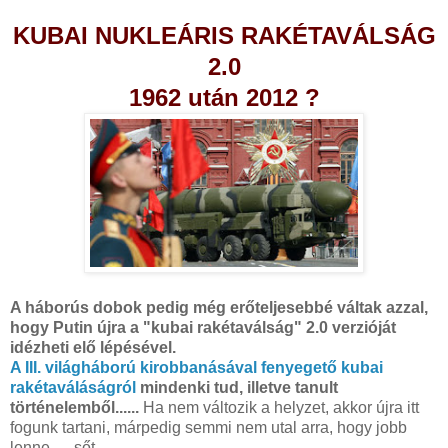
KUBAI NUKLEÁRIS RAKÉTAVÁLSÁG
2.0
1962 után 2012 ?
A háborús dobok pedig még erőteljesebbé váltak azzal,
hogy Putin újra a "kubai rakétaválság" 2.0 verzióját
idézheti elő lépésével.
A III. világháború kirobbanásával fenyegető kubai
rakétaváláságról
mindenki tud, illetve tanult
történelemből......
Ha nem változik a helyzet, akkor újra itt
fogunk tartani, márpedig semmi nem utal arra, hogy jobb
lenne......sőt.......