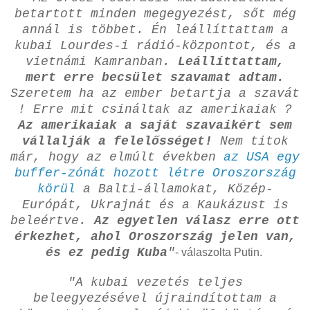
betartott minden megegyezést, sőt még
annál is többet. Én leállíttattam a
kubai Lourdes-i rádió-központot, és a
vietnámi Kamranban.
Leállíttattam,
mert erre becsület szavamat adtam.
Szeretem ha az ember betartja a szavát
! Erre mit csináltak az amerikaiak ?
Az amerikaiak a saját szavaikért sem
vállalják a felelősséget!
Nem titok
már, hogy az elmúlt években
az USA egy
buffer-zónát hozott létre Oroszország
körül
a Balti-államokat, Közép-
Európát, Ukrajnát és a Kaukázust is
beleértve.
Az egyetlen válasz erre ott
érkezhet, ahol Oroszország jelen van,
és ez pedig Kuba
"
- válaszolta Putin.
"A kubai vezetés teljes
beleegyezésével újraindítottam a