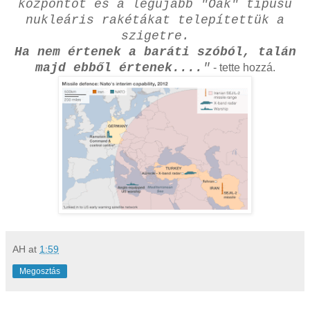
központot és a legújabb "Oak" típusú
nukleáris rakétákat telepítettük a
szigetre.
Ha nem értenek a baráti szóból, talán
majd ebből értenek....
"
- tette hozzá.
AH
at
1:59
Megosztás