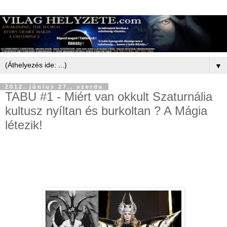
▼
2012. június 27., szerda
TABU #1 - Miért van okkult Szaturnália
kultusz nyíltan és burkoltan ? A Mágia
létezik!