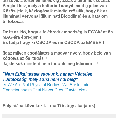
átszövik a történelmet és vigyázzák a piramis csúcsát.
A rejtett kéz, mely a háttérből irányít mindig jelen van.
Közös jeleik, kézfogásaik mindig erősítik, hogy ők az
Illuminati Vérvonal (Illuminati Bloodline) és a hatalom
birtokosai.
De itt az idő, hogy a felébredt emberiség is EGY-ként ön
MAG-ára ébredjen !
És tudja hogy ki-CSODA és mi-CSODA az EMBER !
(Igaz milyen csodálatos a magyar nyelv, hogy bele van
kódolva az ősi tudás ?!
Jaj de sok mindent nem tudunk még Istenem.... !
"Nem fizikai testek vagyunk, hanem Végtelen
Tudatosság, mely soha nem hal meg"
☼ We Are Not Physical Bodies, We Are Infinite
Consciousness That Never Dies (David Icke)
Folytatása következik... (ha Ti is úgy akarjátok)