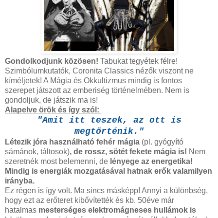
Gondolkodjunk közösen!
Tabukat tegyétek félre!
Szimbólumkutatók, Coronita Classics nézők viszont ne
kíméljetek! A Mágia és Okkultizmus mindig is fontos
szerepet játszott az emberiség történelmében. Nem is
gondoljuk, de játszik ma is!
Alapelve örök és így szól:
"Amit itt teszek, az ott is
megtörténik."
Létezik jóra használható fehér mágia
(pl. gyógyító
sámánok, táltosok)
, de rossz, sötét fekete mágia is!
Nem
szeretnék most belemenni, de
lényege az energetika!
Mindig is energiák mozgatásával hatnak erők valamilyen
irányba.
Ez régen is így volt. Ma sincs másképp! Annyi a különbség,
hogy ezt az erőteret kibővítették és kb. 50éve már
hatalmas
mesterséges
elektromágneses hullámok is