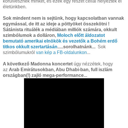
körülvesznek minket, és ezek egy részét céllal helyezték el
életünkben.
Sok mindent nem is sejtünk, hogy kapcsolatban vannak
egymással, de itt az ideje a pöttyöket összekötni !
Sátánista rituálék a médiában milliók számára, okkult
szimbólumok a dolláron,
Moloch előtt áldozatot
bemutató amerikai elnökök és vezetők a Bohém erdő
titkos okkult szertartásán
.....sorolhatnánk...
Sok
szimbólumukról
van kép a FB-oldalunkon
...
A következő Madonna koncertet
úgy nézzétek, hogy
az
Arab Emirátusokban, Abu Dhabi-ban, full iszlám
országban(!) zajló mega-performance...