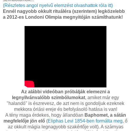
(Részletes angol nyelvű elemzést olvashattok róla itt)
Ennél nagyobb okkult rituáléra (szerintem) legközelebb
a 2012-es Londoni Olimpia megnyitóján számíthatunk!
Az alábbi videóban próbálják elemezni a
legnyilvánvalóbb szimbólumokat
, amiket már egy
"halandó" is észrevesz, de azt nem is gondoljuk ezeknek
mekkora óriási ereje és befolyásoló hatása is van!
A tény maga érdekes, hogy állandóan
Baphomet, a sátán
megfelelője jön elő
(
Eliphas Levi 1854-ben formálta meg
, ő
az okkult mágia legnagyobb szakértője volt). A szárnyas