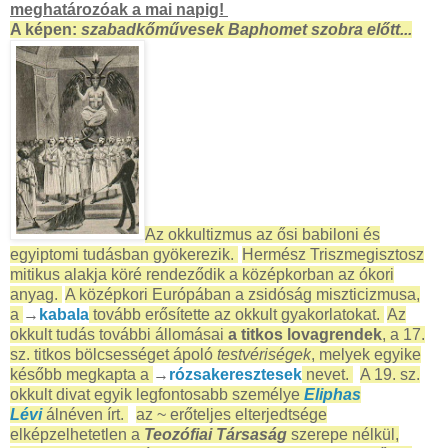
meghatározóak a mai napig!
A képen:
szabadkőművesek Baphomet szobra előtt...
Az okkultizmus az ősi babiloni és
egyiptomi tudásban gyökerezik.
Hermész Triszmegisztosz
mitikus alakja köré rendeződik a középkorban az ókori
anyag.
A középkori Európában a zsidóság miszticizmusa,
a
→
kabala
tovább erősítette az okkult gyakorlatokat.
Az
okkult tudás további állomásai
a titkos lovagrendek
, a 17.
sz. titkos bölcsességet ápoló
testvériségek
, melyek egyike
később megkapta a
→
rózsakeresztesek
nevet.
A 19. sz.
okkult divat egyik legfontosabb személye
Eliphas
Lévi
álnéven írt.
az ~ erőteljes elterjedtsége
elképzelhetetlen a
Teozófiai Társaság
szerepe nélkül,