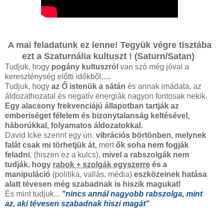
A mai feladatunk ez lenne! Tegyük végre tisztába
ezt a Szaturnália kultuszt ! (Saturn/Satan)
Tudjuk, hogy
pogány kultuszról
van szó még jóval a
kereszténység előtti időkből,....
Tudjuk, hogy
az Ő istenük a sátán
és annak imádata, az
áldozathozatal és negatív energiák nagyon fontosak nekik.
Egy alacsony frekvenciájú állapotban tartják az
emberiséget félelem és bizonytalanság keltésével,
háborúkkal, folyamatos áldozatokkal.
David Icke szerint egy ún.
vibrációs börtönben, melynek
falát csak mi törhetjük át,
mert
ők soha nem fogják
feladni
, (hiszen ez a kulcs),
mivel a rabszolgák nem
tudják, hogy
rabok + szolgák egyszerre
és a
manipuláció
(politika, vallás, média)
eszközeinek hatása
alatt tévesen még szabadnak is hiszik magukat!
És mint tudjuk...
"nincs annál nagyobb rabszolga, mint
az, aki tévesen szabadnak hiszi magát"