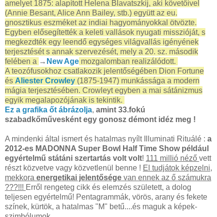
amelyet 1875: alapított Helena Blavatszkij, aki követőivel
(Annie Besant, Alice Ann Bailey, stb.) együtt az eu.
gnosztikus eszméket az indiai hagyományokkal ötvözte.
Egyben elősegítették a keleti vallások nyugati misszióját, s
megkezdték egy leendő egységes világvallás igényének
terjesztését s annak szervezését, mely a 20. sz. második
felében a
→
New Age
mozgalomban realizálódott.
A teozófusokhoz csatlakozik jelentőségében Dion Fortune
és
Aliester Crowley
(1875-1947) munkássága a modern
mágia terjesztésében. Crowleyt egyben a mai sátánizmus
egyik megalapozójának is tekintik.
Ez a grafika őt ábrázolja
,
amint 33.fokú
szabadkőművesként egy gonosz démont idéz meg !
A mindenki által ismert és hatalmas nyílt Illuminati Rituálé :
a
2012-es MADONNA Super Bowl Half Time Show például
egyértelmű státáni szertartás volt volt
!
111 millió néző
vett
részt közvetve vagy közvetlenül benne !
El tudjátok képzelni,
mekkora
energetikai jelentősége
van ennek az ő számukra
???!!!
Erről rengeteg cikk és elemzés született, a dolog
teljesen egyértelmű! Pentagrammák, vörös, arany és fekete
színek, kürtök, a hatalmas "M" betű....és maguk a képek-
szimbólumok...