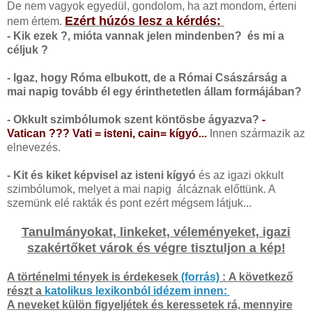
De nem vagyok egyedül, gondolom, ha azt mondom, érteni
Ezért húzós lesz a kérdés:
nem értem.
- Kik ezek ?, mióta vannak jelen mindenben? és mi a
céljuk ?
- Igaz, hogy Róma elbukott, de a Római Császárság a
mai napig tovább él egy érinthetetlen állam formájában?
- Okkult szimbólumok szent köntösbe ágyazva?
-
Vatican ??? Vati = isteni, cain= kígyó...
Innen származik az
elnevezés.
- Kit és kiket képvisel az isteni kígyó
és az igazi okkult
szimbólumok, melyet a mai napig álcáznak előttünk. A
szemünk elé rakták és pont ezért mégsem látjuk...
Tanulmányokat, linkeket, véleményeket, igazi
szakértőket várok és végre tisztuljon a kép!
A történelmi tények is érdekesek
(forrás)
:
A következő
részt a
katolikus lexikonból idézem innen:
A neveket külön figyeljétek és keressetek rá, mennyire