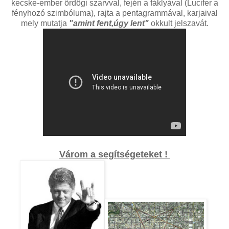
kecske-ember ördögi szarvval, fején a fáklyával (Lucifer a
fényhozó szimbóluma), rajta a pentagrammával, karjaival
mely mutatja
"amint fent,úgy lent"
okkult jelszavát.
Várom a segítségeteket !