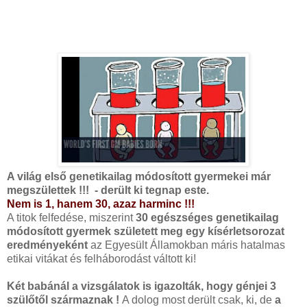
A világ első genetikailag módosított gyermekei már
megszülettek !!! - derült ki tegnap este.
Nem is 1, hanem 30, azaz harminc !!!
A titok felfedése, miszerint
30 egészséges genetikailag
módosított gyermek született meg egy kísérletsorozat
eredményeként
az Egyesült Államokban máris hatalmas
etikai vitákat és felháborodást váltott ki!
Két babánál a vizsgálatok is igazolták, hogy génjei 3
szülőtől származnak !
A dolog most derült csak, ki, de
a