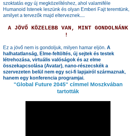
szoktatás egy új megközelítéshez, ahol valamiféle
Humanoid Istenek leszünk és olyan Emberi Fajt teremtünk,
amilyet a tervezők majd elterveznek....
A JÖVŐ KÖZELEBB VAN, MINT GONDOLNÁNK
!
Ez a jövő nem is gondoljuk, milyen hamar eljön.
A
halhatatlanság, Elme-feltöltés, új sejtek és testek
létrehozása, virtuális valóságok és az elme
összekapcsolása (Avatar), nano-részecskék a
szervezeten belül nem egy sci-fi lapjairól származnak,
hanem egy konferencia programjai.
"Global Future 2045" címmel Moszkvában
tartották