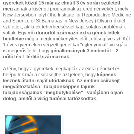
gyerekek közül 15 már az elmúlt 3 év során született
meg
annak a kísérleti programnak az eredményeként, mely
New Jerseyben folyt ( the Institute for Reproductive Medicine
and Science of St Barnabas in New Jersey.) Olyan nőknél
születtek, akiknek teherbeeséssel kapcsolatos problémáik
voltak. Egy
női donortól származó extra gének lettek
beültetve
még a megtermékenyítés előtt, elősegítve azt. Két
1 éves gyermeken végzett genetikai "ujjlenyomat"-vizsgálat
is megerősítette, hogy
génállományuk 3 embertől : 2
nőtől és 1 férfitől származnak.
A tény, hogy a gyerekek megkapták az extra géneket és
beépültek már a csírasejtbe azt jelenti, hogy
képesek
lesznek átadni saját utódaiknak.
Az emberi csírasejt
megváltoztatása - tulajdonképpen fajunk
tulajdonságainak "megbütykölése" - valójában olyan
dolog, amitől a világ tudósai tartózkodtak.