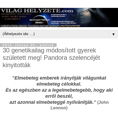
▼
2012. június 29., péntek
30 genetikailag módosított gyerek
született meg! Pandora szelencéjét
kinyitották
"Elmebeteg emberek irányítják világunkat
elmebeteg célokkal.
És az egészben az a legelmebetegebb, hogy aki
erről beszél,
azt azonnal elmebeteggé nyilvánítják."
(John
Lennon)