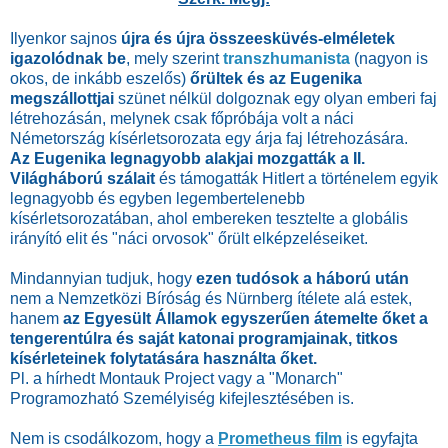
Ilyenkor sajnos
újra és újra összeesküvés-elméletek
igazolódnak be
, mely szerint
transzhumanista
(nagyon is
okos, de inkább eszelős)
őrültek és az Eugenika
megszállottjai
szünet nélkül dolgoznak egy olyan emberi faj
létrehozásán, melynek csak főpróbája volt a náci
Németország kísérletsorozata egy árja faj létrehozására.
Az Eugenika legnagyobb alakjai mozgatták a II.
Világháború szálait
és támogatták Hitlert a történelem egyik
legnagyobb és egyben legembertelenebb
kísérletsorozatában, ahol embereken tesztelte a globális
irányító elit és "náci orvosok" őrült elképzeléseiket.
Mindannyian tudjuk, hogy
ezen tudósok a háború után
nem a Nemzetközi Bíróság és Nürnberg ítélete alá estek,
hanem
az Egyesült Államok egyszerűen átemelte őket a
tengerentúlra és saját katonai programjainak, titkos
kísérleteinek folytatására használta őket.
Pl. a hírhedt Montauk Project vagy a "Monarch"
Programozható Személyiség kifejlesztésében is.
Nem is csodálkozom, hogy a
Prometheus film
is egyfajta