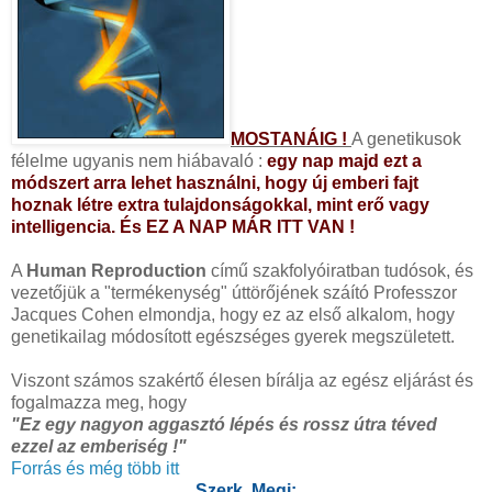
MOSTANÁIG !
A genetikusok
félelme ugyanis nem hiábavaló :
egy nap majd ezt a
módszert arra lehet használni, hogy új emberi fajt
hoznak létre extra tulajdonságokkal, mint erő vagy
intelligencia. És EZ A NAP MÁR ITT VAN !
A
Human Reproduction
című szakfolyóiratban tudósok, és
vezetőjük a "termékenység" úttörőjének száító Professzor
Jacques Cohen elmondja, hogy ez az első alkalom, hogy
genetikailag módosított egészséges gyerek megszületett.
Viszont számos szakértő élesen bírálja az egész eljárást és
fogalmazza meg, hogy
"Ez egy nagyon aggasztó lépés és rossz útra téved
ezzel az emberiség !"
Forrás és még több itt
Szerk. Megj: