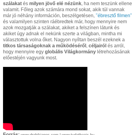
szálakat
és
milyen jövő elé nézünk
, ha nem teszünk ellene
valamit. Főleg azok számára mond sokat, akik túl vannak
már jó néhány információn, beszélgetésen,
"ébresztő filmen"
és valamilyen szinten ráébredtek már, hogy mennyire nem
azok mozgatják a szálakat, akiket a felszínen látunk és
akiket úgy adnak el nekünk szerte a világban, mintha mi
választottuk volna őket. Nagyon nyíltan beszél ezeknek a
titkos társaságoknak a működéséről
,
céljairól
és arról,
hogy mennyire egy
globális Világkormány
létrehozásának
előestéjén vagyunk most.
Forrás:
www.drabikjanos.com |
www.tudatbazis.hu