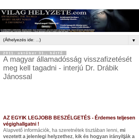
▼
2011. október 31., hétfő
A magyar államadósság visszafizetését
meg kell tagadni - interjú Dr. Drábik
Jánossal
AZ EGYIK LEGJOBB BESZÉLGETÉS - Érdemes teljesen
végighallgatni !
Alapvető információk, ha szeretnétek tisztában lenni,
mi
vezetett a jelenlegi helyzethez
,
kik és hogyan irányítják a