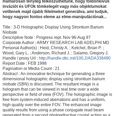
Hamarosan tényleg felkészülhetünk, hogy földönkívüli
inváziót és UFOk tömkelegét vagy más objektumokat
vetítenek majd újabb félelmeket generálva, ami tudjuk,
hogy nagyon fontos eleme az elme-manipulációnak...
Title : 3-D Holographic Display Using Strontium Barium
Niobate
Descriptive Note : Progress rept. Nov 96-Aug 97
Corporate Author : ARMY RESEARCH LAB ADELPHI MD
Personal Author(s) : Heid, Christy A. ; Ketchel, Brian P. ;
Wood, Gary L. ; Anderson, Richard J. ; Salamo, Gregory J.
Handle / proxy Url :
http://handle.dtic.mil/100
.2/ADA338490
Report Date : FEB 1998
Pagination or Media Count : 21
Abstract : An innovative technique for generating a three
dimensional holographic display using strontium barium
niobate (SBN) is discussed. The resultant image is a
hologram that can be viewed in real time over a wide
perspective or field of view (FOV). The holographic image is
free from system-induced aberrations and has a uniform,
high quality over the entire FOV. The enhanced image
quality results from using a phase conjugate read beam
generated from a second photorefractive crystal acting as a