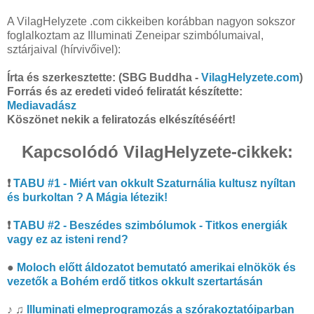
A VilagHelyzete .com cikkeiben korábban nagyon sokszor
foglalkoztam az Illuminati Zeneipar szimbólumaival,
sztárjaival (hírvivőivel):
Írta és szerkesztette:
(SBG Buddha -
VilagHelyzete.com
)
Forrás és az eredeti videó feliratát készítette:
Mediavadász
Köszönet nekik a feliratozás elkészítéséért!
Kapcsolódó VilagHelyzete-cikkek:
❗
TABU #1 - Miért van okkult Szaturnália kultusz nyíltan
és burkoltan ? A Mágia létezik!
❗
TABU #2 - Beszédes szimbólumok - Titkos energiák
vagy ez az isteni rend?
●
Moloch előtt áldozatot bemutató amerikai elnökök és
vezetők a Bohém erdő titkos okkult szertartásán
♪ ♫
Illuminati elmeprogramozás a szórakoztatóiparban