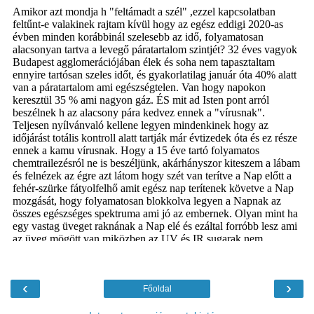
‹
›
Főoldal