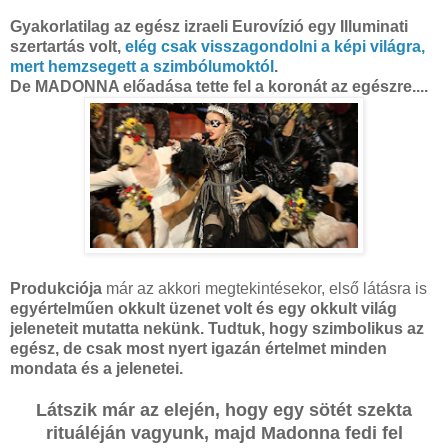
Gyakorlatilag az egész izraeli Eurovízió egy Illuminati
szertartás volt,
elég csak visszagondolni a képi világra,
mert hemzsegett a szimbólumoktól
.
De MADONNA előadása tette fel a koronát az egészre....
Produkciója
már az akkori megtekintésekor, első látásra is
egyértelműen okkult üzenet volt és egy okkult világ
jeleneteit mutatta nekünk.
Tudtuk, hogy szimbolikus az
egész, de csak most nyert igazán értelmet minden
mondata és a jelenetei.
Látszik már az elején, hogy egy sötét szekta
rituáléján vagyunk, majd Madonna fedi fel