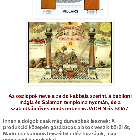
Az oszlopok neve a zsidó kabbala szerint, a babiloni
mágia és Salamon temploma nyomán, de a
szabadkőműves rendszerben is JACHIN és BOAZ.
Innen a dolgok csak még durvábbak lesznek: A
produkció közepén gázálarcos alakok veszik körül őt,
Madonna különös beszédet intéz hozzájuk, majd
egyesével megöli őket.