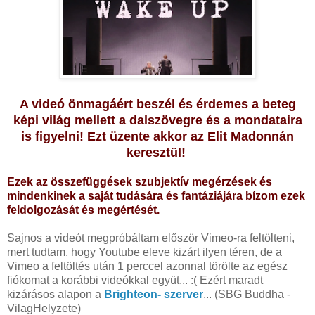
A videó önmagáért beszél és érdemes a beteg
képi világ mellett a dalszövegre és a mondataira
is figyelni! Ezt üzente akkor az Elit Madonnán
keresztül!
Ezek az összefüggések szubjektív megérzések és
mindenkinek a saját tudására és fantáziájára bízom ezek
feldolgozását és megértését.
Sajnos a videót megpróbáltam először Vimeo-ra feltölteni,
mert tudtam, hogy Youtube eleve kizárt ilyen téren, de a
Vimeo a feltöltés után 1 perccel azonnal törölte az egész
fiókomat a korábbi videókkal együt... :( Ezért maradt
kizárásos alapon a
Brighteon- szerver
... (SBG Buddha -
VilagHelyzete)