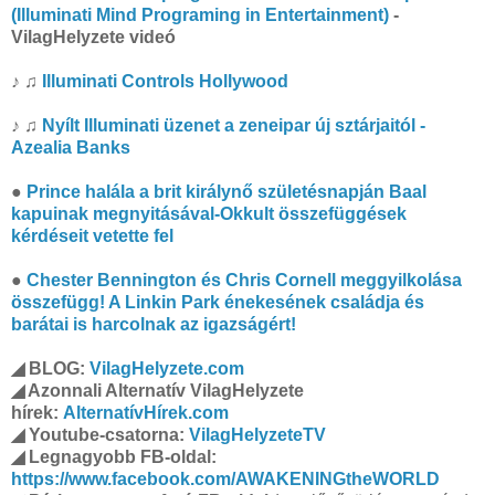
(Illuminati Mind Programing in Entertainment)
-
VilagHelyzete videó
♪ ♫
Illuminati Controls Hollywood
♪ ♫
Nyílt Illuminati üzenet a zeneipar új sztárjaitól -
Azealia Banks
●
Prince halála a brit királynő születésnapján Baal
kapuinak megnyitásával-Okkult összefüggések
kérdéseit vetette fel
●
Chester Bennington és Chris Cornell meggyilkolása
összefügg! A Linkin Park énekesének családja és
barátai is harcolnak az igazságért!
◢ BLOG:
VilagHelyzete.com
◢ Azonnali Alternatív VilagHelyzete
hírek:
AlternatívHírek.com
◢ Youtube-csatorna:
VilagHelyzeteTV
◢ Legnagyobb FB-oldal:
https://www.facebook.com/AWAKENINGtheWORLD