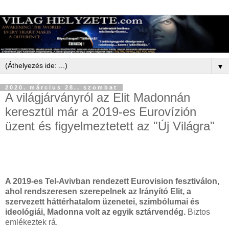
▼
2020. március 28., szombat
A világjárványról az Elit Madonnán
keresztül már a 2019-es Eurovízión
üzent és figyelmeztetett az "Új Világra"
A 2019-es Tel-Avivban rendezett Eurovision fesztiválon
,
ahol rendszeresen szerepelnek az Irányító Elit, a
szervezett háttérhatalom üzenetei, szimbólumai és
ideológiái, Madonna volt az egyik sztárvendég.
Biztos
emlékeztek rá.