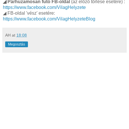
◢ Párhuzamosan futó FB-oldal
(az előző törlése esetére) :
https://www.facebook.com/VilagHelyzete
◢ FB-oldal 'vész' esetére:
https://www.facebook.com/VilagHelyzeteBlog
AH
at
18:08
Megosztás