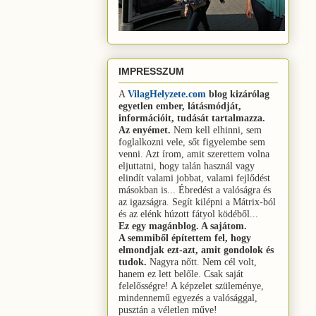
IMPRESSZUM
A
VilagHelyzete.com
blog
kizárólag
egyetlen ember, látásmódját,
információit, tudását tartalmazza.
Az enyémet.
Nem kell elhinni, sem
foglalkozni vele, sőt figyelembe sem
venni.
Azt írom, amit szerettem volna
eljuttatni, hogy talán használ vagy
elindít valami jobbat, valami fejlődést
másokban is...
Ébredést a valóságra és
az igazságra.
Segít kilépni a Mátrix-ból
és az elénk húzott fátyol ködéből...
Ez egy magánblog. A sajátom.
A semmiből építettem fel, hogy
elmondjak ezt-azt, amit gondolok és
tudok.
Nagyra nőtt. Nem cél volt,
hanem ez lett belőle. Csak saját
felelősségre! A képzelet szüleménye,
mindennemű egyezés a valósággal,
pusztán a véletlen műve!