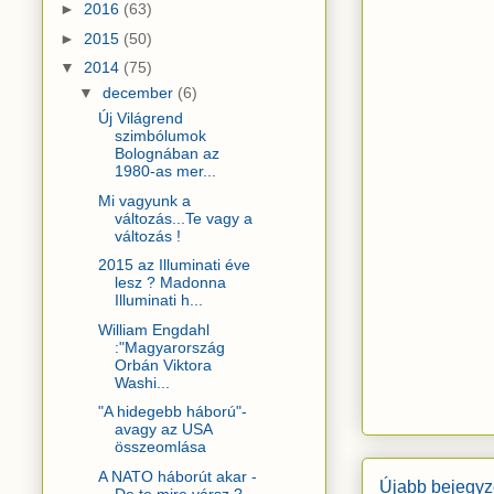
►
2016
(63)
►
2015
(50)
▼
2014
(75)
▼
december
(6)
Új Világrend
szimbólumok
Bolognában az
1980-as mer...
Mi vagyunk a
változás...Te vagy a
változás !
2015 az Illuminati éve
lesz ? Madonna
Illuminati h...
William Engdahl
:"Magyarország
Orbán Viktora
Washi...
"A hidegebb háború"-
avagy az USA
összeomlása
A NATO háborút akar -
Újabb bejegyz
De te mire vársz ? -