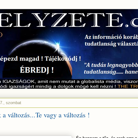
7., szombat
a változás...Te vagy a változás !