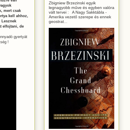
 tűzre van
Zbigniew Brzezinski egyik
vagyok
legnagyobb műve és egyben valóra
, mert csak
vált tervei : A Nagy Sakktábla -
rtya kell ahhoz,
Amerika vezető szerepe és ennek
. Lesznek
geostrat...
 elfojtani, de
nnyadó gyertyát
sség !