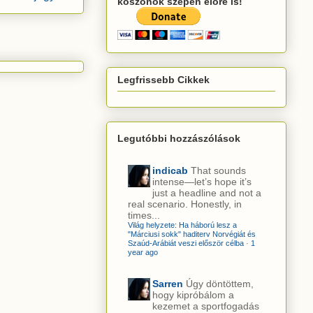
köszönök szépen előre is!
Legfrissebb Cikkek
Legutóbbi hozzászólások
indicab
That sounds
intense—let’s hope it’s
just a headline and not a
real scenario. Honestly, in
times...
Világ helyzete: Ha háború lesz a
"Márciusi sokk" haditerv Norvégiát és
Szaúd-Arábiát veszi először célba
·
1
year ago
Sarren
Úgy döntöttem,
hogy kipróbálom a
kezemet a sportfogadás