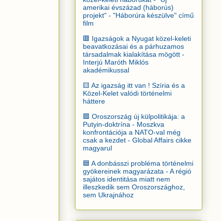
amerikai évszázad (háborús)
projekt" - "Háborúra készülve" című
film
🟥 Igazságok a Nyugat közel-keleti
beavatkozásai és a párhuzamos
társadalmak kialakítása mögött -
Interjú Maróth Miklós
akadémikussal
🟨 Az igazság itt van ! Szíria és a
Közel-Kelet valódi történelmi
háttere
🟩 Oroszország új külpolitikája: a
Putyin-doktrína - Moszkva
konfrontációja a NATO-val még
csak a kezdet - Global Affairs cikke
magyarul
🟦 A donbásszi probléma történelmi
gyökereinek magyarázata - A régió
sajátos identitása miatt nem
illeszkedik sem Oroszországhoz,
sem Ukrajnához