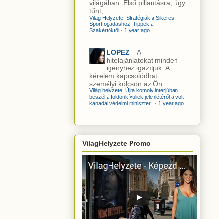
világában. Első pillantásra, úgy
tűnt,...
Vilag Helyzete: Stratégiák a Sikeres
Sportfogadáshoz: Tippek a
Szakértőktől
·
1 year ago
LOPEZ
– A
hitelajánlatokat minden
igényhez igazítjuk. A
kérelem kapcsolódhat:
személyi kölcsön az Ön...
Világ helyzete: Újra komoly interjúban
beszél a földönkívüliek jelenlétéről a volt
kanadai védelmi miniszter !
·
1 year ago
VilagHelyzete Promo