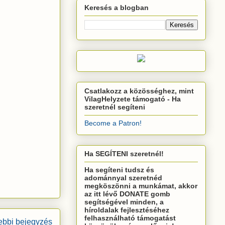
Keresés a blogban
Csatlakozz a közösséghez, mint
VilagHelyzete támogató - Ha
szeretnél segíteni
Become a Patron!
Ha SEGÍTENI szeretnél!
Ha segíteni tudsz és
adománnyal szeretnéd
megköszönni a munkámat, akkor
az itt lévő DONATE gomb
segítségével minden, a
híroldalak fejlesztéséhez
felhasználható támogatást
bbi bejegyzés