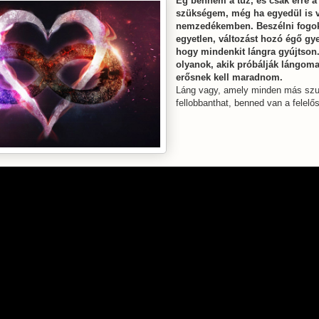
Ég bennem a tűz, és csak erre a
szükségem, még ha egyedül is 
nemzedékemben. Beszélni fogok
egyetlen, változást hozó égő gye
hogy mindenkit lángra gyújtson
olyanok, akik próbálják lángomat
erősnek kell maradnom.
Láng vagy, amely minden más szu
fellobbanthat, benned van a felelő