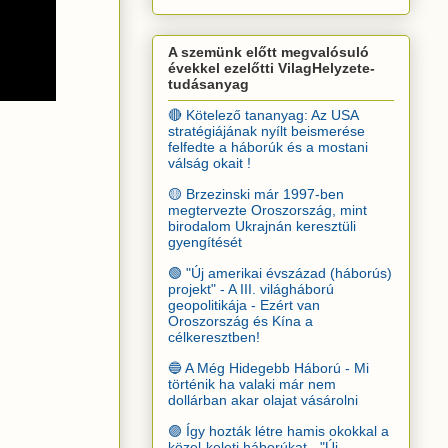
A szemünk előtt megvalósuló
évekkel ezelőtti VilagHelyzete-
tudásanyag
🔴 Kötelező tananyag: Az USA
stratégiájának nyílt beismerése
felfedte a háborúk és a mostani
válság okait !
🟡 Brzezinski már 1997-ben
megtervezte Oroszország, mint
birodalom Ukrajnán keresztüli
gyengítését
🟢 "Új amerikai évszázad (háborús)
projekt" - A III. világháború
geopolitikája - Ezért van
Oroszország és Kína a
célkeresztben!
🔵 A Még Hidegebb Háború - Mi
történik ha valaki már nem
dollárban akar olajat vásárolni
🟣 Így hozták létre hamis okokkal a
közel-keleti háborúkat - "Új