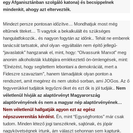
egy Afganisztánban szolgáló katona) és becsippelnek
mindenkit, ahogy azt eltervezték.
Mindezt persze pontosan időzítve… Mondhatjuk most még
eltűrnek titeket… Ti vagytok a bekalkulált és szükséges
hangulatfokozók.. és nagyon fogytán az időnk.. Tehát ne emberek
tanácsát tartsatok, ahol olyan -egyáltalán nem építő jellegű-
“javaslatok” hangzanak el, mint, hogy: “Olvassunk Marxot” meg
anonim alkoholisták klubbjára emlékeztető ön-ömlengések, mint:
“Elnézést, hogy segítettem lebontani a demokráciát, mert a
Fideszre szavaztam”, hanem támadjátok olyan ponton a
rendszert, amit megérez és nem utolsó sorban, ami JOGos. Az ő
fegyverükkel tudjátok legyőzni őket és ezt ők is jól tudják..
Nem
véletlenül hívják az alaptörvényt Magyarország
alaptörvényének és nem a magyar nép alaptörvényének…
Nem véletlenül hallgatják agyon ezt az egész
népszuverenitás kérdést.
Én, mint “Egységfrontos” már csak
tudom. Minden létező jogi tanszéknek, sajtónak, és jópár
nagykövetségnek írtunk, ám választ sehonnan sem kaptunk.