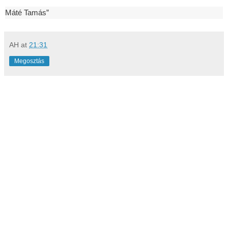
Máté Tamás”
AH
at
21:31
Megosztás