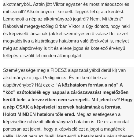
alkotmányból.. Aztán jött Viktor egyszer és most másodszor és
mit csinált? Alkotmányozni kezdett. Tegyük fel újra a kérdést.
Lemondott a nép az alkotmányozó jogáról? Nem. Mi történt?
Rákosival megegyezőleg Orbán Viktor is úgy döntött, hogy neki
és képviselő társainak (akiket személyesen ő választ ki, ezzel
megvalósítva a kizárólagos hatalomra való törekvést is, melyet
még az alaptörvény is tilt és ellene jogos és kötelező érvényű
fellépésre szólít fel minden állampolgárt.
Személyessége meg a FIDESZ alapszabályából derül ki) van
alkotmányozó joga. Pedig nincs. És mi kerül bele az
alaptörvénybe? Hát ezek:
“A közhatalom forrása a nép” A
“köz” szótoldalék egy nappal a zárószavazást megelőzően
került bele, a tervezetben nem szerepelt.. Mit jelent ez? Hogy
a nép CSAK a képviseleti szervek hatalmának a forrása.
Holott MINDEN hatalom tőle ered.
Még az esetlegesen a
képviselőre ruházott alkotmányozó hatalom is. De ez a mondat
pontosan azt jelenti, hogy a képviselő ezt a jogot a magáének
vallja. Holott nem az övé!!! Mert erről a hatalmáról a nép sohasem