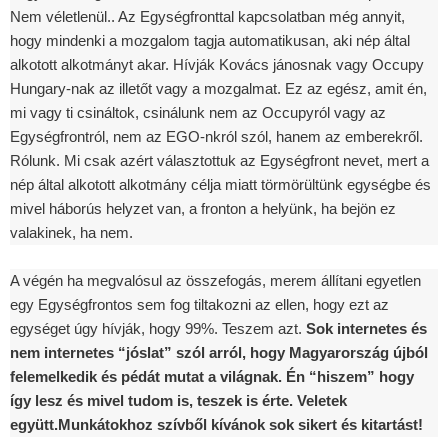
Nem véletlenül.. Az Egységfronttal kapcsolatban még annyit,
hogy mindenki a mozgalom tagja automatikusan, aki nép által
alkotott alkotmányt akar. Hívják Kovács jánosnak vagy Occupy
Hungary-nak az illetőt vagy a mozgalmat. Ez az egész, amit én,
mi vagy ti csináltok, csinálunk nem az Occupyról vagy az
Egységfrontról, nem az EGO-nkról szól, hanem az emberekről.
Rólunk. Mi csak azért választottuk az Egységfront nevet, mert a
nép által alkotott alkotmány célja miatt törmörültünk egységbe és
mivel háborús helyzet van, a fronton a helyünk, ha bejön ez
valakinek, ha nem.
A végén ha megvalósul az összefogás, merem állítani egyetlen
egy Egységfrontos sem fog tiltakozni az ellen, hogy ezt az
egységet úgy hívják, hogy 99%. Teszem azt.
Sok internetes és
nem internetes “jóslat” szól arról, hogy Magyarország újból
felemelkedik és pédát mutat a világnak. Én “hiszem” hogy
így lesz és mivel tudom is, teszek is érte. Veletek
együtt.Munkátokhoz szívből kívánok sok sikert és kitartást!