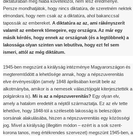
diktatúrában meg hiába követelőzől, nem lesz eredménye.
Persze mondhatjátok, hogy nincs diktatúra, de szeretném nektek
elmondani, hogy nem csak az a diktatúra, ahol bakanccsal
tapossák az embereket.
A diktatúra az az, ami rákényszerít
valamit az emberek tömegeire, egy országra. Az már egy
másik kérdés, hogy ennek az országnak (és a legtöbbnek) a
lakossága olyan szinten van lebutítva, hogy ezt fel sem
ismeri, attól az még diktátum.
1945-ben megszünt a királyság intézménye Magyarországon és
megteremtődött a lehetősége annak, hogy a népszuverenitás
elve érvényesüljön (amely 1848 áprilisában került bele az
alkotmányba, amikor is a nemesek választójogát kiterjesztették a
polgárokra is).
Mi is az a népszuverenitás?
Egy olyan elv,
amely a hatalom eredetét a néptől származtatja. Ez az elv tette
lehetőve, hogy 1848-tól a szélesebb lakosság is beleszóljon
sorsának alakulásába, hiszen a népszuverenitás egy közösségi
jog. Mivel a királyság (illegitim módon – ezért is a sok szent-
korona tanos, meg értékrendes szervezet) megszünt 1945-ben, a