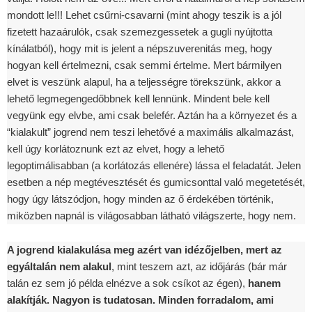
mondott le!!! Lehet csűrni-csavarni (mint ahogy teszik is a jól
fizetett hazaárulók, csak szemezgessetek a gugli nyújtotta
kínálatból), hogy mit is jelent a népszuverenitás meg, hogy
hogyan kell értelmezni, csak semmi értelme. Mert bármilyen
elvet is veszünk alapul, ha a teljességre törekszünk, akkor a
lehető legmegengedőbbnek kell lennünk. Mindent bele kell
vegyünk egy elvbe, ami csak belefér. Aztán ha a környezet és a
“kialakult” jogrend nem teszi lehetővé a maximális alkalmazást,
kell úgy korlátoznunk ezt az elvet, hogy a lehető
legoptimálisabban (a korlátozás ellenére) lássa el feladatát. Jelen
esetben a nép megtévesztését és gumicsonttal való megetetését,
hogy úgy látszódjon, hogy minden az ő érdekében történik,
miközben napnál is világosabban látható világszerte, hogy nem.
A jogrend kialakulása meg azért van idézőjelben, mert az
egyáltalán nem alakul
, mint teszem azt, az időjárás (bár már
talán ez sem jó példa elnézve a sok csíkot az égen),
hanem
alakítják. Nagyon is tudatosan. Minden forradalom, ami