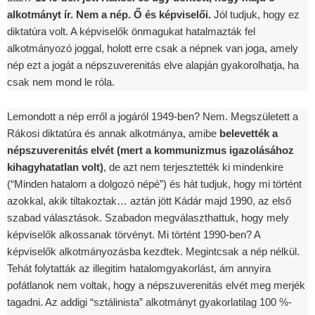
alkotmányt ír. Nem a nép. Ő
és képviselői.
Jól tudjuk, hogy ez
diktatúra volt. A képviselők önmagukat hatalmazták fel
alkotmányozó joggal, holott erre csak a népnek van joga, amely
nép ezt a jogát a népszuverenitás elve alapján gyakorolhatja, ha
csak nem mond le róla.
Lemondott a nép erről a jogáról 1949-ben? Nem. Megszületett a
Rákosi diktatúra és annak alkotmánya, amibe
belevették a
népszuverenitás elvét (mert a kommunizmus igazolásához
kihagyhatatlan volt)
, de azt nem terjesztették ki mindenkire
(“Minden hatalom a dolgozó népé”) és hát tudjuk, hogy mi történt
azokkal, akik tiltakoztak… aztán jött Kádár majd 1990, az első
szabad választások. Szabadon megválaszthattuk, hogy mely
képviselők alkossanak törvényt. Mi történt 1990-ben? A
képviselők alkotmányozásba kezdtek. Megintcsak a nép nélkül.
Tehát folytatták az illegitim hatalomgyakorlást, ám annyira
pofátlanok nem voltak, hogy a népszuverenitás elvét meg merjék
tagadni. Az addigi “sztálinista” alkotmányt gyakorlatilag 100 %-