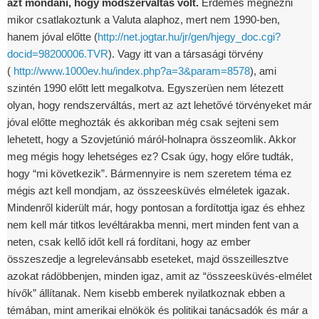
azt mondani, hogy módszerváltás volt.
Érdemes megnézni
mikor csatlakoztunk a Valuta alaphoz, mert nem 1990-ben,
hanem jóval előtte (
http://net.jogtar.hu/jr/gen/hjegy_doc.cgi?
docid=98200006.TVR
). Vagy itt van a társasági törvény
(
http://www.1000ev.hu/index.php?a=3&param=8578
), ami
szintén 1990 előtt lett megalkotva. Egyszerüen nem létezett
olyan, hogy rendszerváltás, mert az azt lehetővé törvényeket már
jóval előtte meghozták és akkoriban még csak sejteni sem
lehetett, hogy a Szovjetúnió máról-holnapra összeomlik. Akkor
meg mégis hogy lehetséges ez? Csak úgy, hogy előre tudták,
hogy “mi következik”. Bármennyire is nem szeretem téma ez
mégis azt kell mondjam, az összeesküvés elméletek igazak.
Mindenről kiderült már, hogy pontosan a fordítottja igaz és ehhez
nem kell már titkos levéltárakba menni, mert minden fent van a
neten, csak kellő időt kell rá fordítani, hogy az ember
összeszedje a legrelevánsabb eseteket, majd összeillesztve
azokat rádöbbenjen, minden igaz, amit az “összeesküvés-elmélet
hívők” állítanak. Nem kisebb emberek nyilatkoznak ebben a
témában, mint amerikai elnökök és politikai tanácsadók és már a