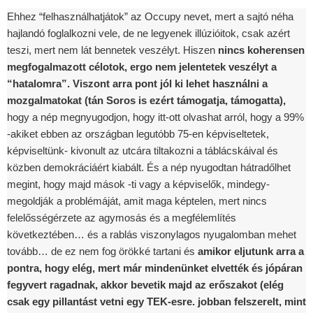
Ehhez “felhasználhatjátok” az Occupy nevet, mert a sajtó néha
hajlandó foglalkozni vele, de ne legyenek illúzióitok, csak azért
teszi, mert nem lát bennetek veszélyt. Hiszen
nincs koherensen
megfogalmazott célotok, ergo nem jelentetek veszélyt a
“hatalomra”. Viszont arra pont jól ki lehet használni a
mozgalmatokat (tán Soros is ezért támogatja, támogatta),
hogy a nép megnyugodjon, hogy itt-ott olvashat arról, hogy a 99%
-akiket ebben az országban legutóbb 75-en képviseltetek,
képviseltünk- kivonult az utcára tiltakozni a táblácskáival és
közben demokráciáért kiabált. És a nép nyugodtan hátradőlhet
megint, hogy majd mások -ti vagy a képviselők, mindegy-
megoldják a problémáját, amit maga képtelen, mert nincs
felelősségérzete az agymosás és a megfélemlítés
következtében… és a rablás viszonylagos nyugalomban mehet
tovább… de ez nem fog örökké tartani és
amikor eljutunk arra a
pontra, hogy elég, mert már mindenünket elvették és jópáran
fegyvert ragadnak, akkor bevetik majd az erőszakot (elég
csak egy pillantást vetni egy TEK-esre. jobban felszerelt, mint