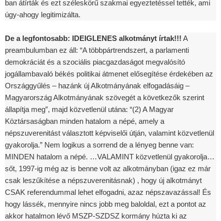
ban átírták és ezt széleskörű szakmai egyeztetéssel tették, ami
úgy-ahogy legitimizálta.
De a legfontosabb: IDEIGLENES alkotmányt írtak!!!
A
preambulumban ez áll: “A többpártrendszert, a parlamenti
demokráciát és a szociális piacgazdaságot megvalósító
jogállambavaló békés politikai átmenet elősegítése érdekében az
Országgyűlés – hazánk új Alkotmányának elfogadásáig –
Magyarország Alkotmányának szövegét a következők szerint
állapítja meg”, majd közvetlenül utána: “(2) A Magyar
Köztársaságban minden hatalom a népé, amely a
népszuverenitást választott képviselői útján, valamint közvetlenül
gyakorolja.” Nem logikus a sorrend de a lényeg benne van:
MINDEN hatalom a népé. …VALAMINT közvetlenül gyakorolja…
sőt, 1997-ig még az is benne volt az alkotmányban (igaz ez már
csak leszűkítése a népszuverenitásnak) , hogy új alkotmányt
CSAK referendummal lehet elfogadni, azaz népszavazással! És
hogy lássék, mennyire nincs jobb meg baloldal, ezt a pontot az
akkor hatalmon lévő MSZP-SZDSZ kormány húzta ki az