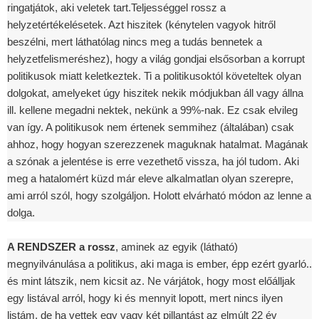
ringatjátok, aki veletek tart.Teljességgel rossz a
helyzetértékelésetek. Azt hiszitek (kénytelen vagyok hitről
beszélni, mert láthatólag nincs meg a tudás bennetek a
helyzetfelismeréshez), hogy a világ gondjai elsősorban a korrupt
politikusok miatt keletkeztek. Ti a politikusoktól követeltek olyan
dolgokat, amelyeket úgy hiszitek nekik módjukban áll vagy állna
ill. kellene megadni nektek, nekünk a 99%-nak. Ez csak elvileg
van így. A politikusok nem értenek semmihez (általában) csak
ahhoz, hogy hogyan szerezzenek maguknak hatalmat. Magának
a szónak a jelentése is erre vezethető vissza, ha jól tudom. Aki
meg a hatalomért küzd már eleve alkalmatlan olyan szerepre,
ami arról szól, hogy szolgáljon. Holott elvárható módon az lenne a
dolga.
A RENDSZER a rossz
, aminek az egyik (látható)
megnyilvánulása a politikus, aki maga is ember, épp ezért gyarló..
és mint látszik, nem kicsit az. Ne várjátok, hogy most előálljak
egy listával arról, hogy ki és mennyit lopott, mert nincs ilyen
listám, de ha vettek egy vagy két pillantást az elmúlt 22 év