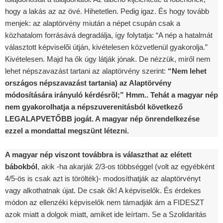
hogy a lakás az az övé. Hihetetlen. Pedig igaz. És hogy tovább
menjek: az alaptörvény miután a népet csupán csak a
közhatalom forrásává degradálja, így folytatja: “A nép a hatalmát
választott képviselõi útján, kivételesen közvetlenül gyakorolja.”
Kivételesen. Majd ha ők úgy látják jónak. De nézzük, miről nem
lehet népszavazást tartani az alaptörvény szerint:
“Nem lehet
országos népszavazást tartania) az Alaptörvény
módosítására irányuló kérdésrõl;” Hmm..
Tehát a magyar nép
nem gyakorolhatja a népszuverenitásból következő
LEGALAPVETŐBB jogát. A magyar nép önrendelkezése
ezzel a mondattal megszünt létezni.
A magyar nép viszont továbbra is választhat az elétett
bábokból
, akik -ha akarják 2/3-os többséggel (volt az egyébként
4/5-ös is csak azt is törölték)- modosíthatják az alaptörvényt
vagy alkothatnak újat. De csak ők! A képviselők. És érdekes
módon az ellenzéki képviselők nem támadják ám a FIDESZT
azok miatt a dolgok miatt, amiket ide leírtam. Se a Szolidaritás