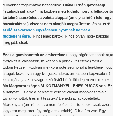
durvábban fogalmazva hazaárulók.
Hiába Orbán gazdasági
“szabadságharca”, ha közben meg tudjuk, hogy a felháborító
tartalmú szerződést a valuta alappal (amely szintén felér egy
hazaárulással) viszont nem akarják megszüntetni és az erről
szóló szavazáson egységesen nyomnak nemet a
függetlenségre.
Nincsenek pártok. Nincs olyan, hogy baloldal
meg jobb oldal.
Ezek a gumicsontok az embereknek
, hogy rágódhassanak rajta
melyiket is válasszák, miközben a pártok vezetése (mert el
tudom képzelni -tudván mekkora sötétség honol a fejekben- hogy
a tagok között van egy-két jószándékú, ám ostoba képviselő is)
kiszolgáltatja az országot szőröstül-bőröstűl idegen érdekeknek.
Ma Magyarországon ALKOTMÁNYELLENES PUCCS van. Ez
a helyzet.
És erre a helyzetre kellene valami megoldást találni.
És akkor jöttök ti és mit tesztek? Demokráciát követeltek.
Maroknyian (amiről persze nem feltétlenül ti tehettek, csak azért
jegyzem meg, mert így még abszurdabb). Diktatúra van. Egy