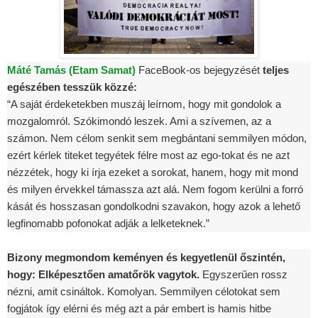
Máté Tamás (Etam Samat)
FaceBook-os bejegyzését
teljes
egészében tesszük közzé:
“A saját érdeketekben muszáj leírnom, hogy mit gondolok a
mozgalomról. Szókimondó leszek. Ami a szívemen, az a
számon. Nem célom senkit sem megbántani semmilyen módon,
ezért kérlek titeket tegyétek félre most az ego-tokat és ne azt
nézzétek, hogy ki írja ezeket a sorokat, hanem, hogy mit mond
és milyen érvekkel támassza azt alá. Nem fogom kerülni a forró
kását és hosszasan gondolkodni szavakon, hogy azok a lehető
legfinomabb pofonokat adják a lelketeknek.”
Bizony megmondom keményen és kegyetlenül őszintén,
hogy: Elképesztően amatőrök vagytok.
Egyszerűen rossz
nézni, amit csináltok. Komolyan. Semmilyen célotokat sem
fogjátok így elérni és még azt a pár embert is hamis hitbe