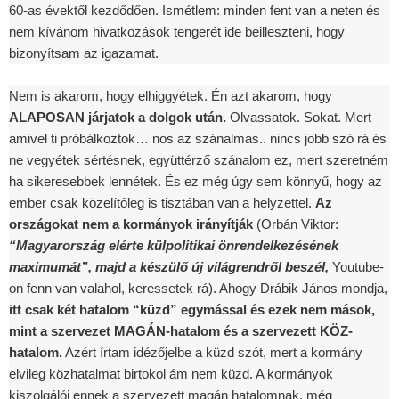
60-as évektől kezdődően. Ismétlem: minden fent van a neten és
nem kívánom hivatkozások tengerét ide beilleszteni, hogy
bizonyítsam az igazamat.
Nem is akarom, hogy elhiggyétek. Én azt akarom, hogy
ALAPOSAN járjatok a dolgok után.
Olvassatok. Sokat. Mert
amivel ti próbálkoztok… nos az szánalmas.. nincs jobb szó rá és
ne vegyétek sértésnek, együttérző szánalom ez, mert szeretném
ha sikeresebbek lennétek. És ez még úgy sem könnyű, hogy az
ember csak közelítőleg is tisztában van a helyzettel.
Az
országokat nem a kormányok irányítják
(Orbán Viktor:
“Magyarország elérte külpolitikai önrendelkezésének
maximumát”, majd a készülő új világrendről beszél,
Youtube-
on fenn van valahol, keressetek rá). Ahogy Drábik János mondja,
itt csak két hatalom “küzd” egymással és ezek nem mások,
mint a szervezet MAGÁN-hatalom és a szervezett KÖZ-
hatalom.
Azért írtam idézőjelbe a küzd szót, mert a kormány
elvileg közhatalmat birtokol ám nem küzd. A kormányok
kiszolgálói ennek a szervezett magán hatalomnak, még