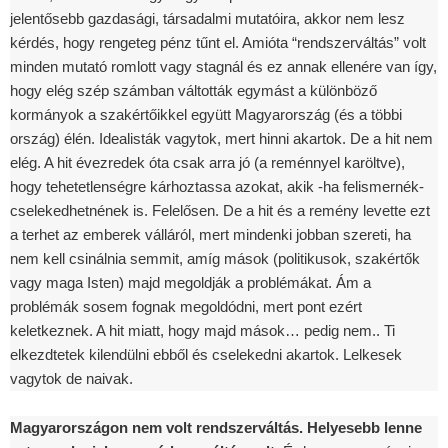
jelentősebb gazdasági, társadalmi mutatóira, akkor nem lesz
kérdés, hogy rengeteg pénz tűnt el. Amióta “rendszerváltás” volt
minden mutató romlott vagy stagnál és ez annak ellenére van így,
hogy elég szép számban váltották egymást a különböző
kormányok a szakértőikkel együtt Magyarország (és a többi
ország) élén. Idealisták vagytok, mert hinni akartok. De a hit nem
elég. A hit évezredek óta csak arra jó (a reménnyel karöltve),
hogy tehetetlenségre kárhoztassa azokat, akik -ha felismernék-
cselekedhetnének is. Felelősen. De a hit és a remény levette ezt
a terhet az emberek válláról, mert mindenki jobban szereti, ha
nem kell csinálnia semmit, amíg mások (politikusok, szakértők
vagy maga Isten) majd megoldják a problémákat. Ám a
problémák sosem fognak megoldódni, mert pont ezért
keletkeznek. A hit miatt, hogy majd mások… pedig nem.. Ti
elkezdtetek kilendülni ebből és cselekedni akartok. Lelkesek
vagytok de naivak.
Magyarországon nem volt rendszerváltás. Helyesebb lenne