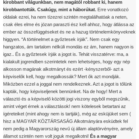
kirobbant világunkban, nem magától robbant ki, hanem
kirobbantották.
Csakúgy, mint a háborúkat.
Erre vonatkozó
oldalak ezrei, ha nem tízezrei szintén megtalálhatóak a neten,
csak éles elme és józan paraszti ész kell ahhoz, hogy átlássa az
ember az összefüggéseket és ne a hazug történelemkönyveknek
higgyen. “A történelmet a győztesek írják”. Nem csak egy
hangzatos, ám tartalom nélküli mondás ez ám, hanem nagyon is
igaz.. És a győztesek írják a jogot is. Tehát visszatérve: ma, a
kialakult jogrendben szerintetek nem lehetséges, hogy egy nép
alkosson magának alkotmányt és ezért -kényszerből- azt a
képviselők kell, hogy megalkossák? Mert ők azt mondják.
Miközben ezzel a joggal nem rendelkeznek. Azt a jogot is tőlünk
kapták, hogy képviseljenek bennünket. Na de hogy! Mert a
választó és a képviselő közötti jogi viszony egyből megszűnik,
amint véget érnek a választások! nem kötelesek betartani az
ígéreteiket (mint ahogy nem is tartják), még az esküjüket sem (
hisz a MAGYAR KÖZTÁRSASÁG Alkotmányára esküdtek fel
nem pedig a Magyarország nevű új állam alaptörvényére, amely
államot szintén nem volt joguk megalkotni!
És a magyar