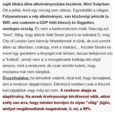
saját lábára állva alkotmányozásba kezdenie. Mint Svájcban.
Ott a példa. Amit egy ország sem utánoz. Egyedülálló a világon.
Folyamatosan a nép alkotmányoz, van közösségi pénzük (a
WIR, ami csaknem a GDP felét kiteszi) és független,
semleges ország.
És nem a bankrendszere miatt. Naivság ezt
“hinni”, főleg, hogy létezik Wall Street (pont ti ne tudnátok?), meg
City of London (ami bármíly hihetetlennek is tűnik, de szó szerint
állam az államban, csakúgy, mint a Vatikán)… Kezdek fáradni és
mivel úgy gondolom a lényeget már leírtam, lassan befejezem ezt
a “kritikát”, amely nem is a mozgalmatok kritikája lett végül
annyira, mint a rendszeré, de csak remélni tudom, hogy
mostanra már nem bánjátok.
Összefoglalva:
ha támadtok valamit, olyat kell, hogy támadjatok,
ami a rendszer alapját képezi. Ellenkező esetben csak a felszínt
karcolgatjátok vagy még azt sem.
A rendszer alapja az
alaptörvény. Ha annak érvényessége kérdésessé válik, akkor
esély van arra, hogy minden boruljon és olyan “világ” jöjjön,
amilyet megálmodtatok magatoknak, ti, mi, a 99%.