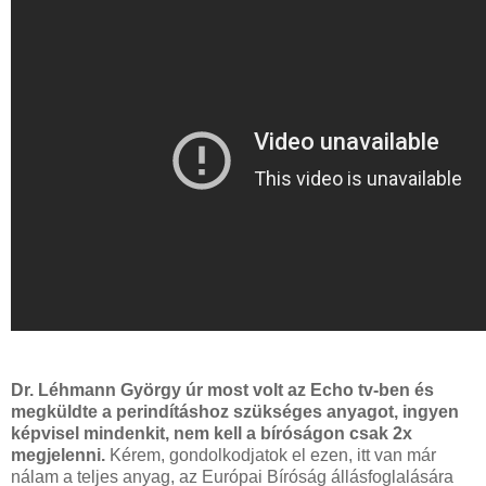
Dr. Léhmann György úr most volt az Echo tv-ben és
megküldte a perindításhoz szükséges anyagot, ingyen
képvisel mindenkit, nem kell a bíróságon csak 2x
megjelenni.
Kérem, gondolkodjatok el ezen, itt van már
nálam a teljes anyag, az Európai Bíróság állásfoglalására