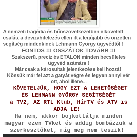
A nemzeti tragédia és bűnszövetkezetben elkövetett
csalás, a devizahitelezés ellen itt a legújabb és önzetlen
segítség mindenkinek Lehmann György ügyvédtől !
FONTOS !!! OSSZÁTOK TOVÁBB !!!
Szakszerű, precíz és ETALON minden becsületes
ügyvéd számára !
Már csak a károsultak jelentkezése kell hozzá!
Kössük már fel azt a gatyát végre és legyen annyi vér
ott, ahol illene...
KÖVETELJÜK, HOGY EZT A LEHETŐSÉGET
ÉS LEHMANN GYÖRGY SEGÍTSÉGÉT
a TV2, AZ RTL Klub, HírTV és ATV is
ADJA LE!
Ha nem, akkor bojkottálja minden
magyar ezen TVket és addig bombázzuk a
szerkesztőket, míg meg nem teszik!