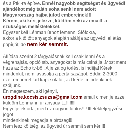
és a Ptk.-ra építve.
Ennél nagyobb segítséget és ügyvédi
ajándékot még talán soha senki nem adott
Magyarország bajba jutott embereinek!!!
Kérem, aki kéri, jelezze, küldöm neki az emailt, a
szükséges mellékletekkel.
Egyszer kell Léhman úrhoz lemenni Siófokra,
akkor a kitöltött anyagok alapján aláírja az ügyvédi ellátás
nem kér semmit.
papírját, de
Állítása szerint 2 tárgyalásnak kell csak lenni és a
végrehajtás, opció stb. anyagokat is már csinálja..Most ment
haza az Echo tv-ből. A jelzálog törlést is indítja! Kérek
mindenkit, nem javasolja a pertársaságot. Eddig 2-3000
ezer emberrel tart kapcsolatot, azt kérte, mindenkinek
szóljunk.
Én megteszem, aki igényli,
urogdine.kocsis.zsuzsa@gmail.com
email címen jelezze,
küldöm Léhmann úr anyagait...!!!!!!!!!
Figyeljetek oda, mert ez nagyon fontos!!!! Illetékfeljegyzési
jogot
mindenkinek megadja a bíróság!!!
Nem lesz költség, az ügyvéd úr semmit sem kér!!!!