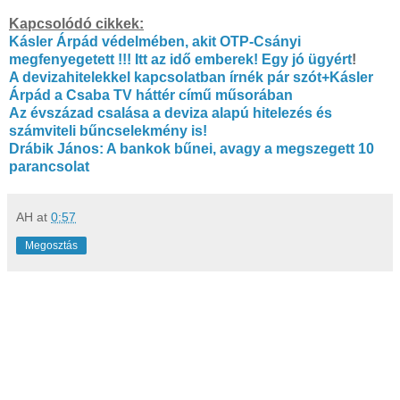
Kapcsolódó cikkek:
Kásler Árpád védelmében, akit OTP-Csányi
megfenyegetett !!! Itt az idő emberek! Egy jó ügyért
!
A devizahitelekkel kapcsolatban írnék pár szót+Kásler
Árpád a Csaba TV háttér című műsorában
Az évszázad csalása a deviza alapú hitelezés és
számviteli bűncselekmény is!
Drábik János: A bankok bűnei, avagy a megszegett 10
parancsolat
AH
at
0:57
Megosztás