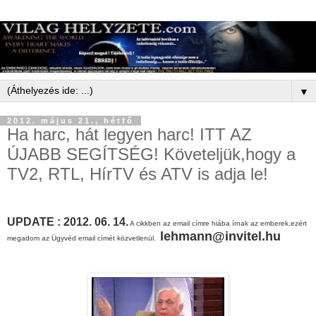
▼
2012. május 21., hétfő
Ha harc, hát legyen harc! ITT AZ
ÚJABB SEGÍTSÉG! Követeljük,hogy a
TV2, RTL, HírTV és ATV is adja le!
UPDATE : 2012. 06. 14.
A cikkben az email cím
re hiába írnak az emberek,ezért
lehmann@invitel.hu
megadom az Ügyvéd email címét közvetlenül.