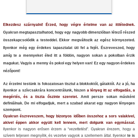
Elkezdesz szárnyalni! Érzed, hogy végre értelme van az ittlétednek.
Gyakran megtapasztalhatod, hogy egy nagyobb dimenzióban létező részed
összekapcsolódik a testeddel. Ekkor megváltozik az egész környezeted.
Ilyenkor még egy érdekes tapasztalat üti fel a fejét. Észreveszed, hogy
amíg te a mennyeket éled itt a földön, nagyon sokan a pokolban érzik
magukat. Vagyis a menny és pokol egy helyen van! Ez egy nagyon érdekes
nézőpont!
Az érzelmi testünk is fokozatosan tisztul a blokkoktól, gátaktól. Az a jó, ha
ilyenkor a szívcsakrára koncentrálunk, hiszen
a lényeg itt az elfogadás, a
megértés, és a tiszta őszinte szeretet.
Amit persze sokan másként
definiálnak. De mi elfogadjuk, mert a szabad akarat egy nagyon lényeges
szempont.
Gyakran észreveszem, hogy bizonyos időben összehoz a sors valakivel,
akivel éppen akkor együtt kell lennem, mert dolgunk van egymással.
Ilyenkor is nagyon erősen érzem a “vezettetést”. Gyakran érezem, hogy a
szívem teljesen megnyílik, és vezetve vagyok a szellemem által. Ilyenkor
te is