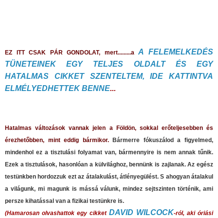
A FELEMELKEDÉS
EZ ITT CSAK PÁR GONDOLAT, mert.........a
TÜNETEINEK EGY TELJES OLDALT ÉS EGY
HATALMAS CIKKET SZENTELTEM, IDE KATTINTVA
ELMÉLYEDHETTEK BENNE
...
Hatalmas változások vannak jelen a Földön, sokkal erőteljesebben és
érezhetőbben, mint eddig bármikor.
Bármerre fókuszálod a figyelmed,
mindenhol ez a tisztulási folyamat van, bármennyire is nem annak tűnik.
Ezek a tisztulások, hasonlóan a külvilághoz, bennünk is zajlanak. Az egész
testünkben hordozzuk ezt az átalakulást, átlényegülést. S ahogyan átalakul
a világunk, mi magunk is mássá válunk, mindez sejtszinten történik, ami
persze kihatással van a fizikai testünkre is.
DAVID WILCOCK
(Hamarosan olvashattok egy cikket
-ról, aki óriási