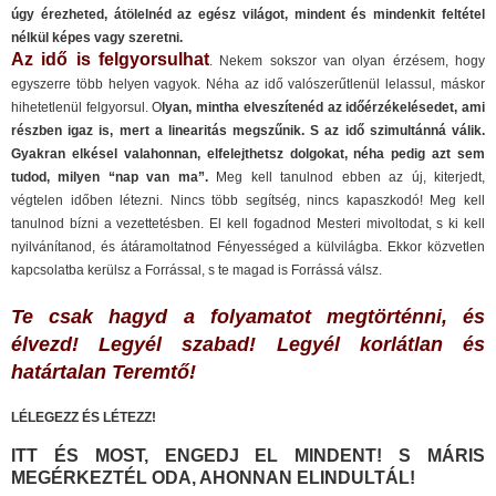
úgy érezheted, átölelnéd az egész világot, mindent és mindenkit feltétel
nélkül képes vagy szeretni.
Az idő is felgyorsulhat
. Nekem sokszor van olyan érzésem, hogy
egyszerre több helyen vagyok. Néha az idő valószerűtlenül lelassul, máskor
hihetetlenül felgyorsul. O
lyan, mintha elveszítenéd az időérzékelésedet, ami
részben igaz is, mert a linearitás megszűnik. S az idő szimultánná válik.
Gyakran elkésel valahonnan, elfelejthetsz dolgokat, néha pedig azt sem
tudod, milyen “nap van ma”.
Meg kell tanulnod ebben az új, kiterjedt,
végtelen időben létezni. Nincs több segítség, nincs kapaszkodó! Meg kell
tanulnod bízni a vezettetésben. El kell fogadnod Mesteri mivoltodat, s ki kell
nyilvánítanod, és átáramoltatnod Fényességed a külvilágba. Ekkor közvetlen
kapcsolatba kerülsz a Forrással, s te magad is Forrássá válsz.
Te csak hagyd a folyamatot megtörténni, és
élvezd! Legyél szabad! Legyél korlátlan és
határtalan Teremtő!
LÉLEGEZZ ÉS LÉTEZZ!
ITT ÉS MOST, ENGEDJ EL MINDENT! S MÁRIS
MEGÉRKEZTÉL ODA, AHONNAN ELINDULTÁL!