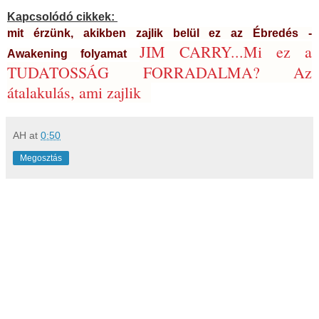
Kapcsolódó cikkek:
mit érzünk, akikben zajlik belül ez az Ébredés -
JIM CARRY...Mi ez a
Awakening folyamat
TUDATOSSÁG FORRADALMA? Az
átalakulás, ami zajlik
AH
at
0:50
Megosztás