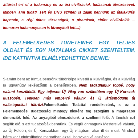
áttörést ért el a tudomány és az ősi civilizációk tudásának ötvözésével.
Minden, ami tudati, sejt és DNS szinten is zajlik bennünk az átalakulás
kapcsán, a régi titkos társaságok, a piramisok, eltűnt civilizációk ...
immáron tudományosan is bizonyított lett....)
A FELEMELKEDÉS TÜNETEINEK EGY TELJES
OLDALT ÉS EGY HATALMAS CIKKET SZENTELTEM,
IDE KATTINTVA ELMÉLYEDHETTEK BENNE:
S amint bent az kint, a bensőnk tükörképe kivetül a külvilágba, és a külvilág
is ugyanúgy leképződik a bensőnkben.
Nem tagadhatjuk többé, hogy
valami készülődik. Egy teljesen Új Világ van születőben egy Új Korszak
küszöbén. Teljesen más emberré válunk, és új látásmódunk új
valóságunkat tükrözi.
Felemelkedés Tudattal rendelkezünk, s ez a
Felemelkedés Tudatosság mintegy hídként fog szolgálni a magasabb
dimenziók felé. Az anyagiból elmozdulunk a szellemi felé.
A tünetek ezt
segítik elő, s ezt tudatosítják bennünk. És végül önmagunk Mestereivé válunk,
az Új Földön, és Új Korszakban, egy Új világban, akár itt és most. Mindezt
bármikor tudatosíthatod magadban azzal, hogy van választásod.