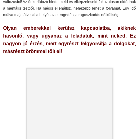
változástól! Az önkorlátozó hiedelmeid és elképzeléseid fokozatosan oldódnak
a mentális testből. Ha mégis ellenállsz, nehezebb lehet a folyamat. Egy idő
múlva majd átveszi a helyét az elengedés, a ragaszkodás nélküliség.
Olyan emberekkel kerülsz kapcsolatba, akiknek
hasonló, vagy ugyanaz a feladatuk, mint neked. Ez
nagyon jó érzés, mert egyrészt felgyorsítja a dolgokat,
másrészt örömmel tölt el!