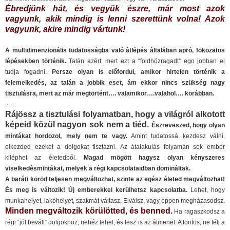
Ébredjünk hát, és vegyük észre, már most azok
vagyunk, akik mindig is lenni szerettünk volna! Azok
vagyunk, akire mindig vártunk!
A multidimenzionális tudatosságba való átlépés általában apró, fokozatos
lépésekben történik.
Talán azért, mert ezt a “földhözragadt” ego jobban el
tudja fogadni.
Persze olyan is előfordul, amikor hirtelen történik a
felemelkedés, az talán a jobbik eset, ám ekkor nincs szükség nagy
tisztulásra, mert az már megtörtént…. valamikor….valahol…. korábban.
.......
Rájössz a tisztulási folyamatban, hogy a világról alkotott
képeid közül nagyon sok nem a tiéd.
Észreveszed, hogy olyan
mintákat hordozol, mely nem te vagy.
Amint tudatossá kezdesz válni,
elkezded ezeket a dolgokat tisztázni. Az átalakulás folyamán sok ember
kiléphet az életedből.
Magad mögött hagysz olyan kényszeres
viselkedésmintákat, melyek a régi kapcsolataidban domináltak.
A baráti köröd teljesen megváltozhat, szinte az egész életed megváltozhat!
És meg is változik! Új emberekkel kerülhetsz kapcsolatba.
Lehet, hogy
munkahelyet, lakóhelyet, szakmát váltasz. Elválsz, vagy éppen megházasodsz.
Minden megváltozik körülötted, és benned.
Ha ragaszkodsz a
régi “jól bevált” dolgokhoz, nehéz lehet, és lesz is az átmenet. A fontos, ne félj a