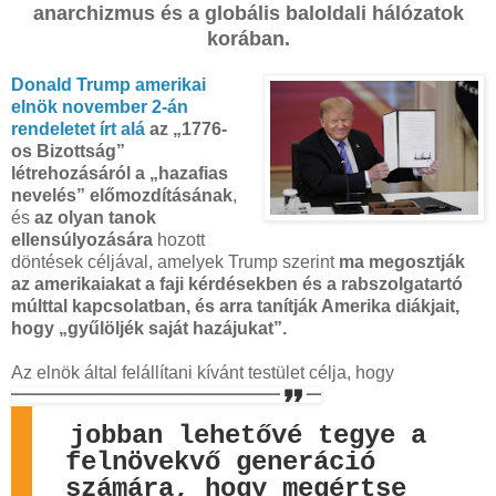
anarchizmus és a globális baloldali hálózatok
korában.
Donald Trump amerikai
elnök november 2-án
rendeletet írt alá
az „1776-
os Bizottság”
létrehozásáról a „hazafias
nevelés” előmozdításának
,
és
az olyan tanok
ellensúlyozására
hozott
döntések céljával, amelyek Trump szerint
ma megosztják
az amerikaiakat a faji kérdésekben és a rabszolgatartó
múlttal kapcsolatban, és arra tanítják Amerika diákjait,
hogy „gyűlöljék saját hazájukat”.
Az elnök által felállítani kívánt testület célja, hogy
jobban lehetővé tegye a
felnövekvő generáció
számára, hogy megértse