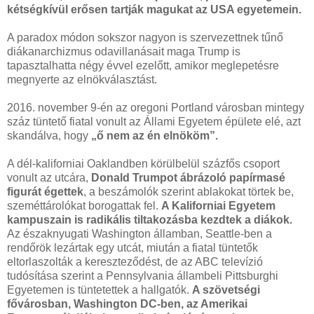
kétségkívül erősen tartják magukat az USA egyetemein.
A paradox módon sokszor nagyon is szervezettnek tűnő
diákanarchizmus odavillanásait maga Trump is
tapasztalhatta négy évvel ezelőtt, amikor meglepetésre
megnyerte az elnökválasztást.
2016. november 9-én az oregoni Portland városban mintegy
száz tüntető fiatal vonult az Állami Egyetem épülete elé, azt
skandálva, hogy
„ő nem az én elnököm”.
A dél-kaliforniai Oaklandben körülbelül százfős csoport
vonult az utcára,
Donald Trumpot ábrázoló papírmasé
figurát égettek
, a beszámolók szerint ablakokat törtek be,
szeméttárolókat borogattak fel.
A Kaliforniai Egyetem
kampuszain is radikális tiltakozásba kezdtek a diákok.
Az északnyugati Washington államban, Seattle-ben a
rendőrök lezártak egy utcát, miután a fiatal tüntetők
eltorlaszolták a kereszteződést, de az ABC televízió
tudósítása szerint a Pennsylvania állambeli Pittsburghi
Egyetemen is tüntetettek a hallgatók.
A szövetségi
fővárosban, Washington DC-ben, az Amerikai