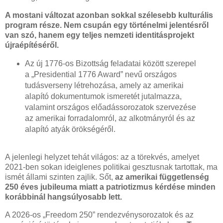
A mostani változat azonban sokkal szélesebb kulturális
program része. Nem csupán egy történelmi jelentésről
van szó, hanem egy teljes nemzeti identitásprojekt
újraépítéséről.
Az új 1776-os Bizottság feladatai között szerepel
a „Presidential 1776 Award” nevű országos
tudásverseny létrehozása, amely az amerikai
alapító dokumentumok ismeretét jutalmazza,
valamint országos előadássorozatok szervezése
az amerikai forradalomról, az alkotmányról és az
alapító atyák örökségéről.
A jelenlegi helyzet tehát világos: az a törekvés, amelyet
2021-ben sokan ideiglenes politikai gesztusnak tartottak, ma
ismét állami szinten zajlik. Sőt,
az amerikai függetlenség
250 éves jubileuma miatt a patriotizmus kérdése minden
korábbinál hangsúlyosabb lett.
A 2026-os „Freedom 250” rendezvénysorozatok és az