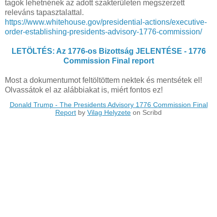
tagok lehetnének az adott szakterületen megszerzett
releváns tapasztalattal.
https://www.whitehouse.gov/presidential-actions/executive-
order-establishing-presidents-advisory-1776-commission/
LETÖLTÉS: Az 1776-os Bizottság JELENTÉSE - 1776
Commission Final report
Most a dokumentumot feltöltöttem nektek és mentsétek el!
Olvassátok el az alábbiakat is, miért fontos ez!
Donald Trump - The Presidents Advisory 1776 Commission Final
Report
by
Vilag Helyzete
on Scribd