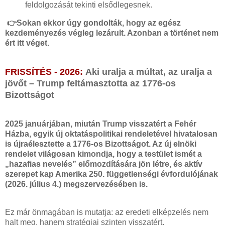
feldolgozását tekinti elsődlegesnek.
👉Sokan ekkor úgy gondolták, hogy az egész
kezdeményezés végleg lezárult. Azonban a történet nem
ért itt véget.
FRISSÍTÉS - 2026:
Aki uralja a múltat, az uralja a
jövőt – Trump feltámasztotta az 1776-os
Bizottságot
2025 januárjában, miután Trump visszatért a Fehér
Házba, egyik új oktatáspolitikai rendeletével hivatalosan
is újraélesztette a 1776-os Bizottságot. Az új elnöki
rendelet világosan kimondja, hogy a testület ismét a
„hazafias nevelés” előmozdítására jön létre, és aktív
szerepet kap Amerika 250. függetlenségi évfordulójának
(2026. július 4.) megszervezésében is.
Ez már önmagában is mutatja: az eredeti elképzelés nem
halt meg, hanem stratégiai szinten visszatért.