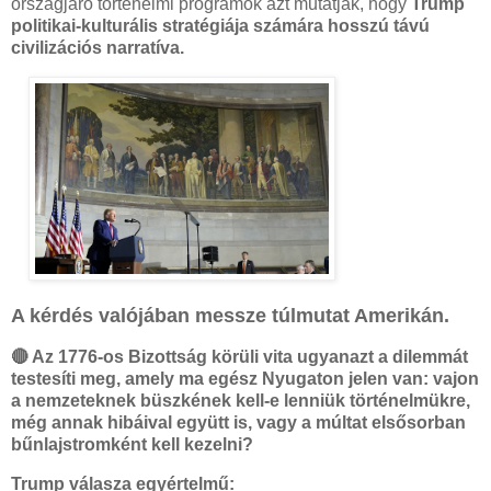
országjáró történelmi programok azt mutatják, hogy
Trump
politikai-kulturális stratégiája számára hosszú távú
civilizációs narratíva.
A kérdés valójában messze túlmutat Amerikán.
🔴 Az 1776-os Bizottság körüli vita ugyanazt a dilemmát
testesíti meg, amely ma egész Nyugaton jelen van: vajon
a nemzeteknek büszkének kell-e lenniük történelmükre,
még annak hibáival együtt is, vagy a múltat elsősorban
bűnlajstromként kell kezelni?
Trump válasza egyértelmű: