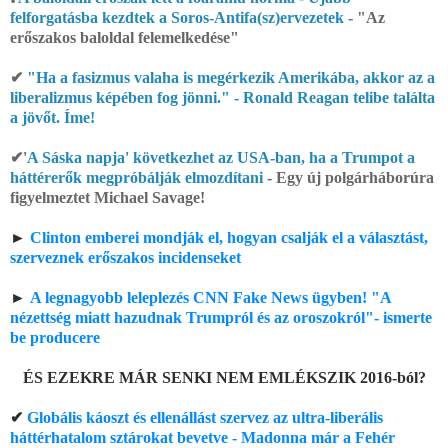
felforgatásba kezdtek a Soros-Antifa(sz)ervezetek
- "Az
erőszakos baloldal felemelkedése"
✔
"Ha a fasizmus valaha is megérkezik Amerikába, akkor az a
liberalizmus képében fog jönni." - Ronald Reagan telibe találta
a jövőt. Íme!
✔'
A Sáska napja' következhet az USA-ban, ha a Trumpot a
háttérerők megpróbálják elmozdítani
- Egy új polgárháborúra
figyelmeztet Michael Savage!
►
Clinton emberei mondják el, hogyan csalják el a választást,
szerveznek erőszakos incidenseket
►
A legnagyobb leleplezés CNN Fake News ügyben! "A
nézettség miatt hazudnak Trumpról és az oroszokról"- ismerte
be producere
ÉS EZEKRE MÁR SENKI NEM EMLÉKSZIK 2016-ból?
✔
Globális káoszt és ellenállást szervez az ultra-liberális
háttérhatalom sztárokat bevetve - Madonna már a Fehér