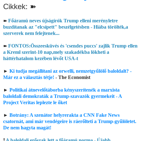
Cikkek: ➽
Főáramú neves újságírók Trump elleni merényletre
➽
buzdítanak az "elcsípett" beszélgetésben - Hiába törölték,a
szerverek nem felejtenek...
FONTOS:Összeesküvés és 'csendes puccs' zajlik Trump ellen
➽
a Kreml szerint-10 nap,mely szakadékba lökheti a
háttérhatalom kezében lévőt USA-t
►
Ki tudja megállítani az orwelli, nemzetgyűlölő baloldalt? -
Már ez a választás tétje!
- The Economist
►
Politikai átnevelőtáborba kényszerítenék a marxista
baloldali demokraták a Trump-szavazók gyermekeit - A
Project Veritas leplezte le őket
►
Botrány: A szenátor helyrerakta a CNN Fake News
csatornát, ami már vendégeire is ráerőlteti a Trump-gyűlöletet.
De nem hagyta magát!
❗
A baloldali erőszak lett a főáramú norma - Újabb