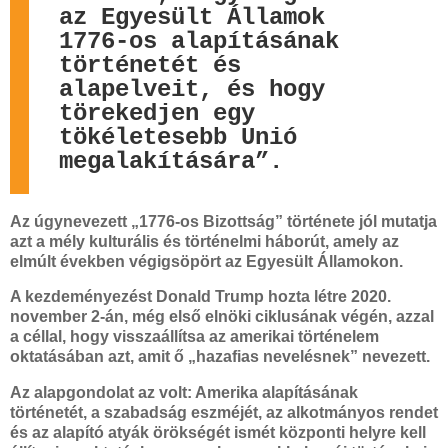
az Egyesült Államok
1776-os alapításának
történetét és
alapelveit, és hogy
törekedjen egy
tökéletesebb Unió
megalakítására”.
Az úgynevezett „1776-os Bizottság” története jól mutatja
azt a mély kulturális és történelmi háborút, amely az
elmúlt években végigsöpört az Egyesült Államokon.
A kezdeményezést Donald Trump hozta létre 2020.
november 2-án, még első elnöki ciklusának végén, azzal
a céllal, hogy visszaállítsa az amerikai történelem
oktatásában azt, amit ő „hazafias nevelésnek” nevezett.
Az alapgondolat az volt: Amerika alapításának
történetét, a szabadság eszméjét, az alkotmányos rendet
és az alapító atyák örökségét ismét központi helyre kell