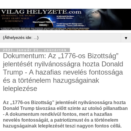
▼
2021. január 21., csütörtök
Dokumentum: Az „1776-os Bizottság”
jelentését nyilvánosságra hozta Donald
Trump - A hazafias nevelés fontossága
és a történelem hazugságainak
leleplezése
Az „1776-os Bizottság” jelentését nyilvánosságra hozta
Donald Trump távozása előtt szinte az utolsó pillanatban
- A dokumentum rendkívül fontos, mert a hazafias
nevelés fontosságát, a patriotizmust és a történelem
hazugságainak leleplezését teszi nagyon fontos céllá.