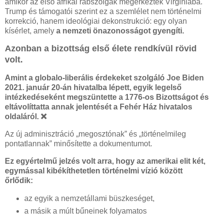
amikor az első afrikai rabszolgák megérkeztek Virginiába.
Trump és támogatói szerint ez a szemlélet nem történelmi
korrekció, hanem ideológiai dekonstrukció: egy olyan
kísérlet, amely
a nemzeti önazonosságot gyengíti.
Azonban a bizottság első élete rendkívül rövid
volt.
Amint a globalo-liberális érdekeket szolgáló Joe Biden
2021. január 20-án hivatalba lépett, egyik legelső
intézkedéseként megszüntette a 1776-os Bizottságot és
eltávolíttatta annak jelentését a Fehér Ház hivatalos
oldaláról. ❌
Az új adminisztráció „megosztónak” és „történelmileg
pontatlannak” minősítette a dokumentumot.
Ez egyértelmű jelzés volt arra, hogy az amerikai elit két,
egymással kibékíthetetlen történelmi vízió között
őrlődik:
az egyik a nemzetállami büszkeséget,
a másik a múlt bűneinek folyamatos