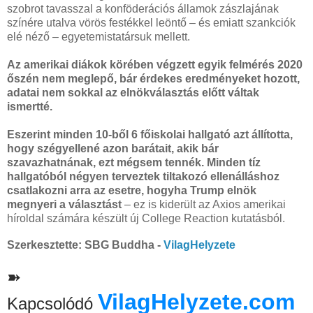
szobrot tavasszal a konföderációs államok zászlajának
színére utalva vörös festékkel leöntő – és emiatt szankciók
elé néző – egyetemistatársuk mellett.
Az amerikai diákok körében végzett egyik felmérés 2020
őszén nem meglepő, bár érdekes eredményeket hozott,
adatai nem sokkal az elnökválasztás előtt váltak
ismertté.
Eszerint minden 10-ből 6 főiskolai hallgató azt állította,
hogy szégyellené azon barátait, akik bár
szavazhatnának, ezt mégsem tennék. Minden tíz
hallgatóból négyen terveztek tiltakozó ellenálláshoz
csatlakozni arra az esetre, hogyha Trump elnök
megnyeri a választást
– ez is kiderült az Axios amerikai
híroldal számára készült új College Reaction kutatásból.
Szerkesztette: SBG Buddha -
VilagHelyzete
➽
VilagHelyzete.com
Kapcsolódó