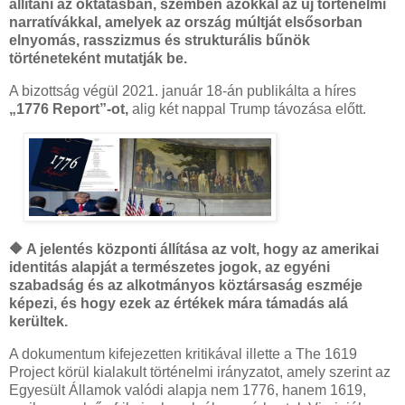
állítani az oktatásban, szemben azokkal az új történelmi
narratívákkal, amelyek az ország múltját elsősorban
elnyomás, rasszizmus és strukturális bűnök
történeteként mutatják be.
A bizottság végül 2021. január 18-án publikálta a híres
„1776 Report”-ot,
alig két nappal Trump távozása előtt.
🔶 A jelentés központi állítása az volt, hogy az amerikai
identitás alapját a természetes jogok, az egyéni
szabadság és az alkotmányos köztársaság eszméje
képezi, és hogy ezek az értékek mára támadás alá
kerültek.
A dokumentum kifejezetten kritikával illette a The 1619
Project körül kialakult történelmi irányzatot, amely szerint az
Egyesült Államok valódi alapja nem 1776, hanem 1619,