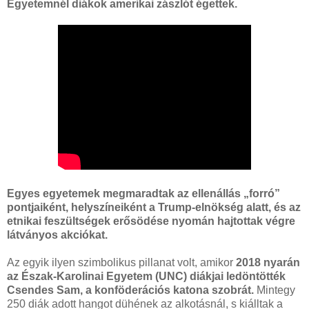
Egyetemnél diákok amerikai zászlót égettek.
Egyes egyetemek megmaradtak az ellenállás „forró”
pontjaiként, helyszíneiként a Trump-elnökség alatt, és az
etnikai feszültségek erősödése nyomán hajtottak végre
látványos akciókat.
Az egyik ilyen szimbolikus pillanat volt, amikor
2018 nyarán
az Észak-Karolinai Egyetem (UNC) diákjai ledöntötték
Csendes Sam, a konföderációs katona szobrát.
Mintegy
250 diák adott hangot dühének az alkotásnál, s kiálltak a