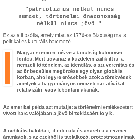
"patriotizmus nélkül nincs
nemzet, történelmi önazonosság
nélkül
nincs jövő."
Ez az a filozófia, amely miatt az 1776-os Bizottság ma is
politikai és kulturális harcmező.
Magyar szemmel nézve a tanulság különösen
fontos. Mert ugyanaz a küzdelem zajlik itt is: a
nemzeti történelem, az identitás, a szuverenitás és
az önbecsülés megőrzése egy olyan globális
korban, ahol egyre erősebbek azok a törekvések,
amelyek a hagyományos nemzeti narratívákat
relativizálni vagy lebontani akarják.
Az amerikai példa azt mutatja: a történelmi emlékezetért
vívott harc valójában a jövő birtoklásáért folyik.
A radikális baloldali, libertinista és anarchista eszmei
áramlatok, s az ezekből is táplálkozó, protestmozgalmak