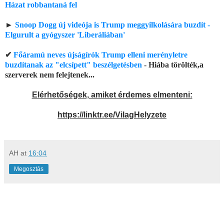
Házat robbantaná fel
►
Snoop Dogg új videója is Trump meggyilkolására buzdít -
Elgurult a gyógyszer 'Liberáliában'
✔
Főáramú neves újságírók Trump elleni merényletre
buzdítanak az "elcsípett" beszélgetésben
- Hiába törölték,a
szerverek nem felejtenek...
Elérhetőségek, amiket érdemes elmenteni:
https://linktr.ee/VilagHelyzete
AH
at
16:04
Megosztás