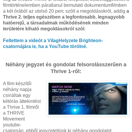
filmtörténelemben páratlanul bemutató dokumentumfilmben
a két órából az utolsó 20 perc szólt a megoldásokról, addig
a
Thrive 2. teljes egészében a legfontosabb, legnagyobb
hatóerejű, a társadalmak működésének minden
területére kiható megoldásokról szól.
Feltettem a videót a VilagHelyzete Brighteon-
csatornájára is, ha a YouTube törölné.
Néhány jegyzet és gondolat felsorolásszerűen a
Thrive 1-ről:
A film készítői
néhány napja
csináltak egy
kétórás áttekintést
a Thrive 1. filmről
a THRIVE
Movement
youtube-
csatornán, ebből jegyzeteltünk ki néhány gondolatot