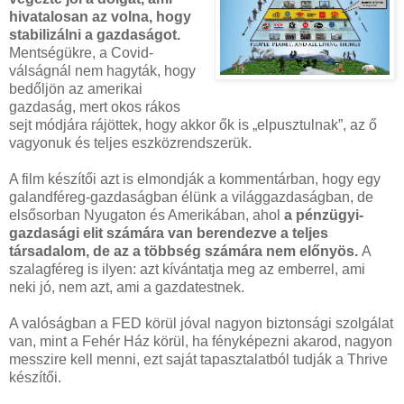
hivatalosan az volna, hogy
stabilizálni a gazdaságot.
Mentségükre, a Covid-
válságnál nem hagyták, hogy
bedőljön az amerikai
gazdaság, mert okos rákos
sejt módjára rájöttek, hogy akkor ők is „elpusztulnak”, az ő
vagyonuk és teljes eszközrendszerük.
A film készítői azt is elmondják a kommentárban, hogy egy
galandféreg-gazdaságban élünk a világgazdaságban, de
elsősorban Nyugaton és Amerikában, ahol
a pénzügyi-
gazdasági elit számára van berendezve a teljes
társadalom, de az a többség számára nem előnyös.
A
szalagféreg is ilyen: azt kívántatja meg az emberrel, ami
neki jó, nem azt, ami a gazdatestnek.
A valóságban a FED körül jóval nagyon biztonsági szolgálat
van, mint a Fehér Ház körül, ha fényképezni akarod, nagyon
messzire kell menni, ezt saját tapasztalatból tudják a Thrive
készítői.