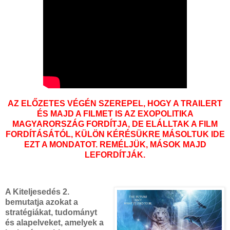
AZ ELŐZETES VÉGÉN SZEREPEL, HOGY A TRAILERT
ÉS MAJD A FILMET IS AZ EXOPOLITIKA
MAGYARORSZÁG FORDÍTJA, DE ELÁLLTAK A FILM
FORDÍTÁSÁTÓL, KÜLÖN KÉRÉSÜKRE MÁSOLTUK IDE
EZT A MONDATOT. REMÉLJÜK, MÁSOK MAJD
LEFORDÍTJÁK.
A Kiteljesedés 2.
bemutatja azokat a
stratégiákat, tudományt
és alapelveket, amelyek a