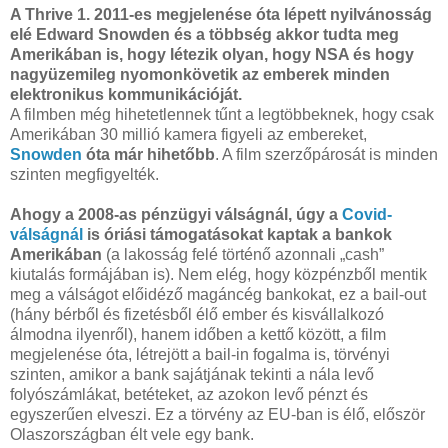
A Thrive 1. 2011-es megjelenése óta lépett nyilvánosság
elé Edward Snowden és a többség akkor tudta meg
Amerikában is, hogy létezik olyan, hogy NSA és hogy
nagyüzemileg nyomonkövetik az emberek minden
elektronikus kommunikációját.
A filmben még hihetetlennek tűnt a legtöbbeknek, hogy csak
Amerikában 30 millió kamera figyeli az embereket,
Snowden
óta már hihetőbb
. A film szerzőpárosát is minden
szinten megfigyelték.
Ahogy a 2008-as pénzügyi válságnál, úgy a
Covid-
válságnál
is óriási támogatásokat kaptak a bankok
Amerikában
(a lakosság felé történő azonnali „cash”
kiutalás formájában is). Nem elég, hogy közpénzből mentik
meg a válságot előidéző magáncég bankokat, ez a bail-out
(hány bérből és fizetésből élő ember és kisvállalkozó
álmodna ilyenről), hanem időben a kettő között, a film
megjelenése óta, létrejött a bail-in fogalma is, törvényi
szinten, amikor a bank sajátjának tekinti a nála levő
folyószámlákat, betéteket, az azokon levő pénzt és
egyszerűen elveszi. Ez a törvény az EU-ban is élő, először
Olaszországban élt vele egy bank.