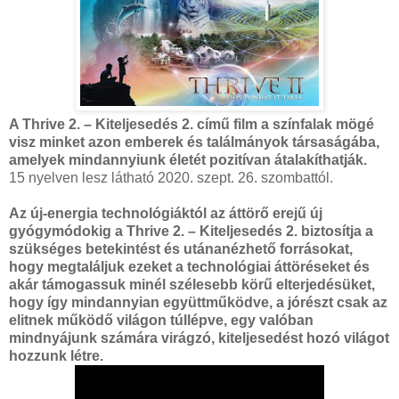
A Thrive 2. – Kiteljesedés 2. című film a színfalak mögé
visz minket azon emberek és találmányok társaságába,
amelyek mindannyiunk életét pozitívan átalakíthatják.
15 nyelven lesz látható 2020. szept. 26. szombattól.
Az új-energia technológiáktól az áttörő erejű új
gyógymódokig a Thrive 2. – Kiteljesedés 2. biztosítja a
szükséges betekintést és utánanézhető forrásokat,
hogy megtaláljuk ezeket a technológiai áttöréseket és
akár támogassuk minél szélesebb körű elterjedésüket,
hogy így mindannyian együttműködve, a jórészt csak az
elitnek működő világon túllépve, egy valóban
mindnyájunk számára virágzó, kiteljesedést hozó világot
hozzunk létre.