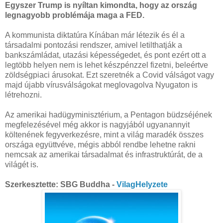
Egyszer Trump is nyíltan kimondta, hogy az ország
legnagyobb problémája maga a FED.
A kommunista diktatúra Kínában már létezik és él a
társadalmi pontozási rendszer, amivel letilthatják a
bankszámládat, utazási képességedet, és pont ezért ott a
legtöbb helyen nem is lehet készpénzzel fizetni, beleértve
zöldségpiaci árusokat. Ezt szeretnék a Covid válságot vagy
majd újabb vírusválságokat meglovagolva Nyugaton is
létrehozni.
Az amerikai hadügyminisztérium, a Pentagon büdzséjének
megfelezésével még akkor is nagyjából ugyanannyit
költenének fegyverkezésre, mint a világ maradék összes
országa együttvéve, mégis abból rendbe lehetne rakni
nemcsak az amerikai társadalmat és infrastruktúrát, de a
világét is.
Szerkesztette: SBG Buddha -
VilagHelyzete