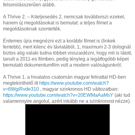
felsorolásszerűen alább.
A Thrive 2. – Kiteljesedés 2. nemcsak továbbviszi ezeket,
hanem új megoldásokat is bemutat: a teljes filmet a
megoldásoknak szentelték.
Érdemes újra megnézni ezt a korábbi filmet is (linkek
fentebb), mert kilenc év távlatából, 1, maximum 2-3 dolognál
biztos alig valaki tudna többet visszaidézni, hogy mit is látott,
tanult a 2011-es filmben, pedig tényleg a legátfogóbb képet
bemutató dokumentumfilm volt a modern valóságunkról.
A Thrive 1. a hivatalos csatornán magyar felirattal HD-ben
megtekinthető itt
https://www.youtube.com/watch?
v=6WgiRvde310
, magyar szinkronos HD változatban:
https://www.youtube.com/watch?v=20EWMaAaMsY
(aki tud
valamennyire angolul, azért inkább ne a szinkronost nézze).