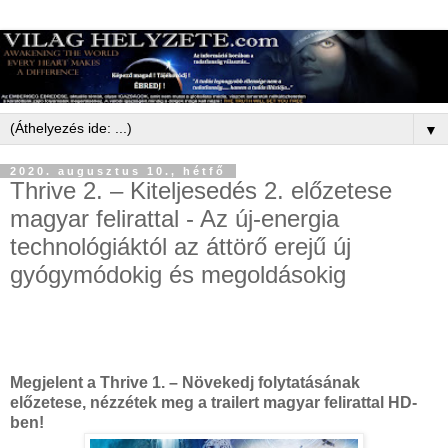
▼
2020. augusztus 10., hétfő
Thrive 2. – Kiteljesedés 2. előzetese
magyar felirattal - Az új-energia
technológiáktól az áttörő erejű új
gyógymódokig és megoldásokig
Megjelent a Thrive 1. – Növekedj folytatásának
előzetese, nézzétek meg a trailert magyar felirattal HD-
ben!