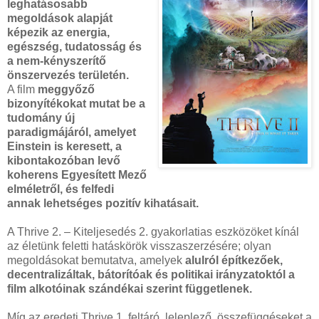
leghatásosabb
megoldások alapját
képezik az energia,
egészség, tudatosság és
a nem-kényszerítő
önszervezés területén.
A film
meggyőző
bizonyítékokat mutat be a
tudomány új
paradigmájáról, amelyet
Einstein is keresett, a
kibontakozóban levő
koherens Egyesített Mező
elméletről, és felfedi
annak lehetséges pozitív kihatásait.
A Thrive 2. – Kiteljesedés 2. gyakorlatias eszközöket kínál
az életünk feletti hatáskörök visszaszerzésére; olyan
megoldásokat bemutatva, amelyek
alulról építkezőek,
decentralizáltak, bátorítóak és politikai irányzatoktól a
film alkotóinak szándékai szerint függetlenek.
Míg az eredeti Thrive 1. feltáró, leleplező, összefüggéseket a