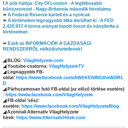
❗
A pók hálója: City Of London - A legtitkosabb
bűnszervezet - Nagy-Britannia második birodalma
➽
A Federal Reserve kartell és a nyolcak
➽
A történelem legnagyobb titka derülhet ki - A FED
2,420,937.4 tonna aranyat lopott össze és irányította a
történelmet
➽
Ezek az INFORMÁCIÓK A GAZDASÁGI
RENDSZERRŐL nélkülözhetetlenek!
◢ BLOG:
VilagHelyzete.com
◢ Youtube-csatorna:
VilagHelyzeteTV
◢ Legnagyobb FB-
oldal:
https://www.facebook.com/AWAKENINGtheWORL
D
◢ Párhuzamosan futó FB-oldal (az előző törlése esetére)
:
https://www.facebook.com/VilagHelyzete
◢ FB-oldal 'vész'
esetére:
https://www.facebook.com/VilagHelyzeteBlog
◢ Azonnali Alternatív VilagHelyzete
hírek:
https://www.AlternativHirek.com