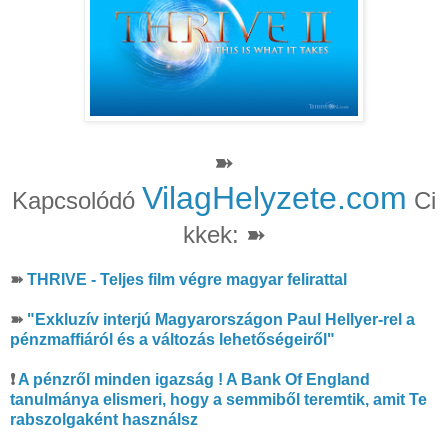
➽
VilagHelyzete.com
Kapcsolódó
Ci
kkek: ➽
➽
THRIVE - Teljes film végre magyar felirattal
➽
"Exkluzív interjú Magyarországon Paul Hellyer-rel a
pénzmaffiáról és a változás lehetőségeiről"
❗
A pénzről minden igazság ! A Bank Of England
tanulmánya elismeri, hogy a semmiből teremtik, amit Te
rabszolgaként használsz