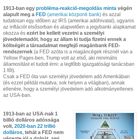
1913-ban egy
probléma-reakció-megoldás minta
végén
alapult meg a
FED
(amerikai központi bank)
és azzal
tudatosan egy időben az IRS (amerikai adóhivatal), ugyanis
az inflációt elsősorban és alapvetően a jegybanki alapkamat
okozza és
ezért be kellett vezetni a személyi
jövedelemadót, hogy az állam ki tudja fizetni ennek a
költségét a társadalmat megfejő magánbank FED-
rendszernek
(a FED azóta is a magáncégek résznél van a
Yellow Pages-ben, Trump volt az első, aki minimális
államosítást el tudott érni: a legfőbb igazgatósági tanácsban
1 főt).
Csak a FED óta van személyi jövedelem adó Amerikában
(és ezzel példát mutatva, sok helyen a világban), annak
ellenére, hogy a személyi jövedelem adó alkotmányellenes
az USA-ban.
1913-ban az USA-nak 1
billió dolláros adóssága
volt,
2020-ban 22 trillió
dolláros,
tehát a FED nem
végezte jól a dolgát, ami