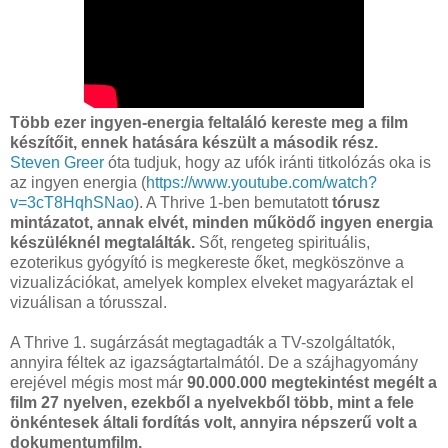
Több ezer ingyen-energia feltaláló kereste meg a film
készítőit, ennek hatására készült a második rész.
Steven Greer
óta tudjuk, hogy az ufók iránti titkolózás oka is
az ingyen energia (
https://www.youtube.com/watch?
v=3cT8HqhSNao
). A Thrive 1-ben bemutatott
tórusz
mintázatot, annak elvét, minden működő ingyen energia
készüléknél megtalálták.
Sőt, rengeteg spirituális,
ezoterikus gyógyító is megkereste őket, megköszönve a
vizualizációkat, amelyek komplex elveket magyaráztak el
vizuálisan a tórusszal.
A Thrive 1. sugárzását megtagadták a TV-szolgáltatók,
annyira féltek az igazságtartalmától. De a szájhagyomány
erejével mégis most már
90.000.000 megtekintést megélt a
film 27 nyelven, ezekből a nyelvekből több, mint a fele
önkéntesek általi fordítás volt, annyira népszerű volt a
dokumentumfilm.