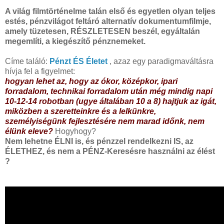
A világ filmtörténelme talán első és egyetlen olyan teljes
estés, pénzvilágot feltáró alternatív dokumentumfilmje,
amely tüzetesen, RÉSZLETESEN beszél, egyáltalán
megemlíti, a kiegészítő pénznemeket.
Címe találó:
Pénzt ÉS Életet
, azaz egy paradigmaváltásra
hívja fel a figyelmet:
hogyan lehet az, hogy az ókor, középkor, ipari
forradalom, technikai forradalom után még mindig napi
10-12-14 robotban (ugye általában 10 a 8) hajtjuk az igát,
miközben a szeretteinkre és a lelkünkre,
személyiségünk fejlesztésére nem marad időnk, nem
élünk eleve?
Hogyhogy?
Nem lehetne ÉLNI is, és pénzzel rendelkezni IS, az
ÉLETHEZ, és nem a PÉNZ-Keresésre használni az élést
?