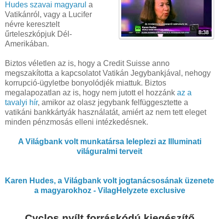
Hudes szavai magyarul
a
Vatikánról, vagy a Lucifer
névre keresztelt
űrteleszkópjuk Dél-
Amerikában.
Biztos véletlen az is, hogy a Credit Suisse anno
megszakította a kapcsolatot Vatikán Jegybankjával, nehogy
korrupció-ügyletbe bonyolódjék miattuk. Biztos
megalapozatlan az is, hogy nem jutott el hozzánk
az a
tavalyi hír
, amikor az olasz jegybank felfüggesztette a
vatikáni bankkártyák használatát, amiért az nem tett eleget
minden pénzmosás elleni intézkedésnek.
A Világbank volt munkatársa leleplezi az Illuminati
világuralmi terveit
Karen Hudes, a Világbank volt jogtanácsosának üzenete
a magyarokhoz - VilagHelyzete exclusive
Cyclos nyílt forráskódú kiegészítő