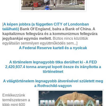
[
A képen jobbra (a független CITY of Londonban
található)
Bank Of England, balra a Bank of China. A
kapitalizmus fellegvára és a kommunizmus fellegvára
jegybankjai egymás mellett.
Biztos nincs közöttük
egyáltalán semmilyen együttműködés sem...]
A Federal Reserve kartell és a nyolcak
A történelem legnagyobb titka derülhet ki - A FED
2,420,937.4 tonna aranyat lopott össze és irányította a
történelmet
A világtörténelem legnagyobb átverésével született meg
a Rothschild-vagyon
Emlékezzünk
természetesen a
több mint 600