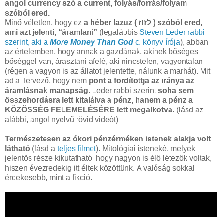
angol currency szó a current, folyás/forrás/folyam
szóból ered.
Minő véletlen, hogy ez
a héber lazuz ( לזוז ) szóból ered,
ami azt jelenti, “áramlani”
(legalábbis
Steven Leder rabbi
szerint, aki a
More Money Than God
c. könyv írója
), abban
az értelemben, hogy annak a gazdának, akinek bőséges
bőséggel van, árasztani afelé, aki nincstelen, vagyontalan
(régen a vagyon is az állatot jelentette, nálunk a marhát). Mit
ad a Tervező, hogy nem
pont a fordítottja az iránya az
áramlásnak manapság.
Leder rabbi szerint
soha sem
összehordásra lett kitalálva a pénz, hanem a pénz a
KÖZÖSSÉG FELEMELÉSÉRE lett megalkotva.
(lásd az
alábbi, angol nyelvű rövid videót)
Természetesen az ókori pénzérméken istenek alakja volt
látható
(lásd a
teljes filmet
). Mitológiai isteneké, melyek
jelentős része kikutatható, hogy nagyon is élő létezők voltak,
hiszen évezredekig itt éltek közöttünk. A valóság sokkal
érdekesebb, mint a fikció.