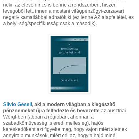
neki, az eleve nincs is benne a rendszerben, hiszen
levegőből lett, innen a mostani világpénzügyi-zűrzavar)
negatív kamatlábbal adhatók ki (ez lenne AZ alapfeltétel, és
a helyi-ség/specifikusság csak a második).
Silvio Gesell
, aki a modern világban a kiegészítő
pénznemeket újra felfedezte és bevezette
az ausztriai
Wörgl-ben (abban a régióban, ahonnan a
szabadkőművesség is ered, mellesleg), hajós
kereskedőként azt figyelte meg, hogy vajon miért sietnek
annyira a munkások, miért cél az, hogy a hajó minél