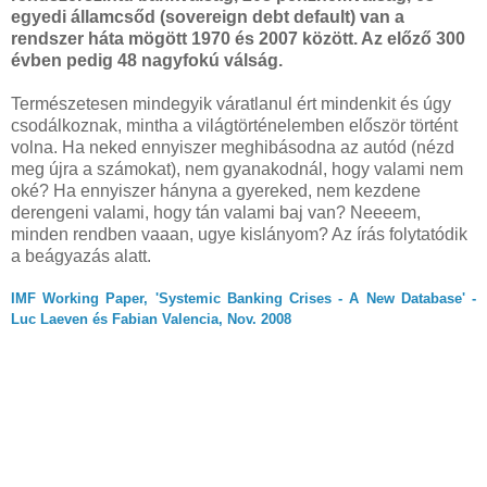
egyedi államcsőd (sovereign debt default) van a
rendszer háta mögött 1970 és 2007 között. Az előző 300
évben pedig 48 nagyfokú válság.
Természetesen mindegyik váratlanul ért mindenkit és úgy
csodálkoznak, mintha a világtörténelemben először történt
volna. Ha neked ennyiszer meghibásodna az autód (nézd
meg újra a számokat), nem gyanakodnál, hogy valami nem
oké? Ha ennyiszer hányna a gyereked, nem kezdene
derengeni valami, hogy tán valami baj van? Neeeem,
minden rendben vaaan, ugye kislányom? Az írás folytatódik
a beágyazás alatt.
IMF Working Paper, 'Systemic Banking Crises - A New Database' -
Luc Laeven és Fabian Valencia, Nov. 2008