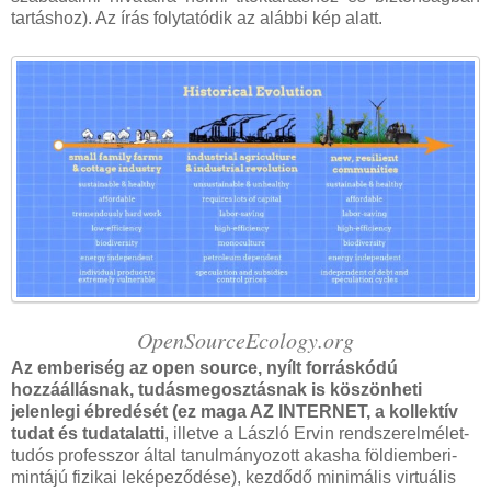
tartáshoz). Az írás folytatódik az alábbi kép alatt.
OpenSourceEcology.org
Az emberiség az open source, nyílt forráskódú
hozzáállásnak, tudásmegosztásnak is köszönheti
jelenlegi ébredését (ez maga AZ INTERNET, a kollektív
tudat és tudatalatti
, illetve a László Ervin rendszerelmélet-
tudós professzor által tanulmányozott akasha földiemberi-
mintájú fizikai leképeződése), kezdődő minimális virtuális