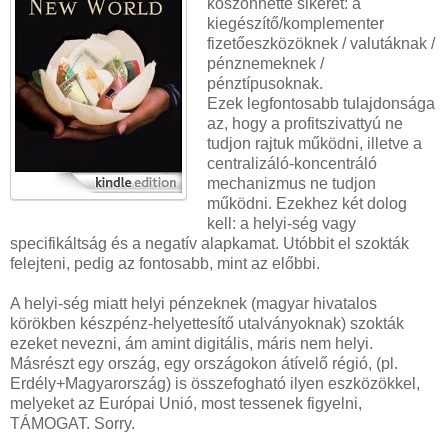
köszönhette sikerét: a
kiegészítő/komplementer
fizetőeszközöknek / valutáknak /
pénznemeknek /
pénztípusoknak.
Ezek legfontosabb tulajdonsága
az, hogy a profitszivattyú ne
tudjon rajtuk működni, illetve a
centralizáló-koncentráló
mechanizmus ne tudjon
működni. Ezekhez két dolog
kell: a helyi-ség vagy
specifikáltság és a negatív alapkamat. Utóbbit el szokták
felejteni, pedig az fontosabb, mint az előbbi.
A helyi-ség miatt helyi pénzeknek (magyar hivatalos
körökben készpénz-helyettesítő utalványoknak) szokták
ezeket nevezni, ám amint digitális, máris nem helyi.
Másrészt egy ország, egy országokon átívelő régió, (pl.
Erdély+Magyarország) is összefogható ilyen eszközökkel,
melyeket az Európai Unió, most tessenek figyelni,
TÁMOGAT. Sorry.