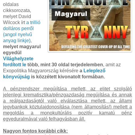
oldalas
cikksorozata,
melyet David
Wilcock írt
a trillió
dolláros perről
(angol nyelvű
anyag linkje)
,
melyet magyarul
egyedül
Világhelyzete
fordított le
több, mint 30 oldal terjedelemben
, amit az
Exopolitika Magyarország kérésére
a
Leleplező
könyvújság
is közzétett kivonatolt formában.
A pénzrendszer megújítása mellett, az elitet szolgáló
jelenlegi krematisztika/pénzgazdaság megújítása és annak
a reálgazdaságtól való elválasztása mellett, az állami
jegybankok köztulajdonosítása (nem államosítás!) mellett a
megoldás a monokultúrális pozitív kamatú pénz
egyeduralmával való felhagyásban áll.
Nagyon fontos korábbi cikk: