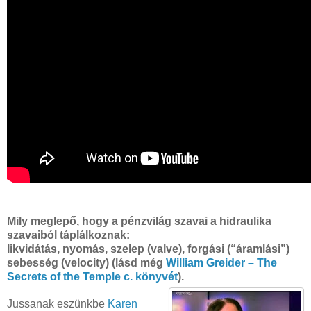
Mily meglepő, hogy a pénzvilág szavai a hidraulika
szavaiból táplálkoznak:
likvidátás, nyomás, szelep (valve), forgási (“áramlási”)
sebesség (velocity) (lásd még
William Greider – The
Secrets of the Temple c. könyvét
).
Jussanak eszünkbe
Karen