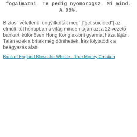
fogalmazni. Te pedig nyomorogsz. Mi mind.
A 99%.
Biztos "véletlenül öngyilkolták meg" ["get suicided"] az
elmúlt két hónapban a világ minden táján azt a 22 vezető
bankárt, különösen Hong Kong ex-brit gyarmat háza táján.
Talán ezek a britek még dönthettek. Írás folytatódik a
beágyazás alatt.
Bank of England Blows the Whistle - True Money Creation