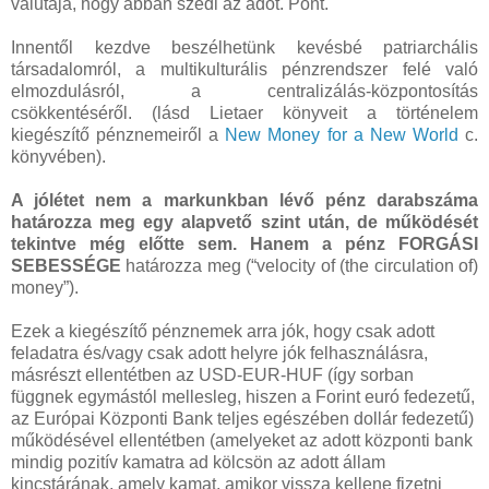
valutája, hogy abban szedi az adót. Pont.
Innentől kezdve beszélhetünk kevésbé patriarchális
társadalomról, a multikulturális pénzrendszer felé való
elmozdulásról, a centralizálás-központosítás
csökkentéséről. (lásd Lietaer könyveit a történelem
kiegészítő pénznemeiről a
New Money for a New World
c.
könyvében).
A jólétet nem a markunkban lévő pénz darabszáma
határozza meg egy alapvető szint után, de működését
tekintve még előtte sem. Hanem a pénz FORGÁSI
SEBESSÉGE
határozza meg (“velocity of (the circulation of)
money”).
Ezek a kiegészítő pénznemek arra jók, hogy csak adott
feladatra és/vagy csak adott helyre jók felhasználásra,
másrészt ellentétben az USD-EUR-HUF (így sorban
függnek egymástól mellesleg, hiszen a Forint euró fedezetű,
az Európai Központi Bank teljes egészében dollár fedezetű)
működésével ellentétben (amelyeket az adott központi bank
mindig pozitív kamatra ad kölcsön az adott állam
kincstárának, amely kamat, amikor vissza kellene fizetni