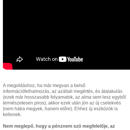
A megoldáshoz, ha már megvan a belső
információfelhalmozás, az azáltali megértés, és átalakulás
(ezek már hosszasabb folyamatok, az alma sem lesz egyből
természetesen piros), akkor ezek után jön az új cselekvés
(nem hátra megyek, hanem előre). Ehhez új eszközök is
kellenek.
Nem meglepő, hogy a pénznem szó megfelelője, az