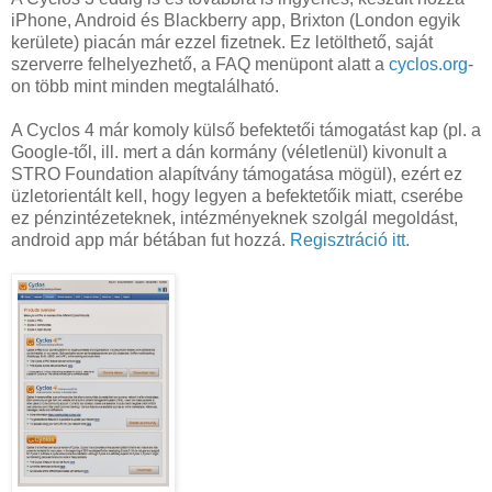
iPhone, Android és Blackberry app, Brixton (London egyik
kerülete) piacán már ezzel fizetnek. Ez letölthető, saját
szerverre felhelyezhető, a FAQ menüpont alatt a
cyclos.org
-
on több mint minden megtalálható.
A Cyclos 4 már komoly külső befektetői támogatást kap (pl. a
Google-től, ill. mert a dán kormány (véletlenül) kivonult a
STRO Foundation alapítvány támogatása mögül), ezért ez
üzletorientált kell, hogy legyen a befektetőik miatt, cserébe
ez pénzintézeteknek, intézményeknek szolgál megoldást,
android app már bétában fut hozzá.
Regisztráció itt.