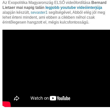
Az Exopolitika Magyarország ELSŐ videófordítása
Bernard
Lietaer mai napig talán
legjobb youtube videóinterjúja
alapján készült,
sevaster1
segítségével, Abból elég jól meg
lehet érteni mindent, ami ebben a cikkben néhol csak
érintőlegesen hangzott el, mégis kulcsfontosságú.