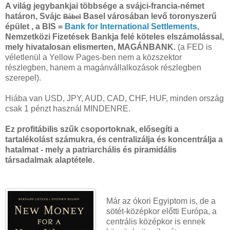
A világ jegybankjai többsége a svájci-francia-német
határon, Svájc
Basel városában levő toronyszerű
Bábel
épület , a BIS =
Bank for International Settlements
,
Nemzetközi Fizetések Bankja felé köteles elszámolással,
mely hivatalosan elismerten, MAGÁNBANK.
(a FED is
véletlenül a Yellow Pages-ben nem a közszektor
részlegben, hanem a magánvállalkozások részlegben
szerepel).
Hiába van USD, JPY, AUD, CAD, CHF, HUF, minden ország
csak 1 pénzt használ MINDENRE.
Ez profitábilis szűk csoportoknak, elősegíti a
tartalékolást számukra, és centralizálja és koncentrálja a
hatalmat - mely a patriarchális és piramidális
társadalmak alaptétele.
Már az ókori Egyiptom is, de a
sötét-középkor előtti Európa, a
centrális középkor is ennek