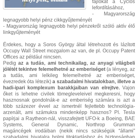
fájlokat a Cyclos
lefordításához,
- Magyarország
legnagyobb helyi pénz cikkgyűjteményét
- Magyarország legnagyobb helyi pénzekről szóló aktív élő
linkgyűjteményét
Érdekes, hogy a Soros György által létrehozott és lázított
Occupy Wall Street mozgalom az van, de pl. Occupy Patent
Offices az például nincsen.
Pedig
az a tudás, ami technikailag, az anyagi világbeli
jólétét tekintve felemelhetné az emberiséget
(a lényeg, az
a tudás, ami lelkileg felemelhetné az emberiséget,
évezredek óta létezik)
a szabadalmi hivatalokban, illetve a
hadi-ipari komplexum barakkjaiban van elrejtve.
Vajon
őket is lehetne civilek tömegleveleivel megkeresni, hogy
hasznosnak gondolnák-e az emberiség számára is azt a
több százezer évvel az ismertnél fejlettebb technológia-
arzenált, ami számukra mindenképp hasznos? Pl. Tesla
papírjai a Raytheon-nál, visszafejtett UFO-k a Boeing, BAE
Systems, General Dynamic, Northrop Grumman
magáncégek irodáiban (nekik nincs szükségük “állami”
szabadalmi hivatalra holmi titoktartáshoz és biztonságban