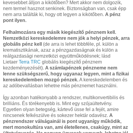
kevesebbet álljon a kikötőben? Mert akkor nem dolgozik,
nem termel hasznot senkinek. Biztonságban van, csak épp
nem arra találták ki, hogy ott legyen a kikötőben.
A pénz
pont ilyen.
Felhalmozásra egy másik kiegészítő pénznem kell.
Nemzetközi kereskedelemre nem jók a helyi pénzek, arra
globális pénz kell
(de arra is lehet többféle, pl. külön a
krematisztikának, azaz a pénzgazdaságnak és külön a
reálgazdasági nemzetközi együttműködésnek; lásd
Lietaer
Terra TRC
globális kiegészítő pénznem
kezdeményezését).
A számlapénzek pénzneme nem
lenne szükségszerű, hogy ugyanaz legyen, mint a fizikai
kereskedelemben mozgó pénzek.
A kereskedelemben és
az adóbevallásban lehetne más pénznemet használni.
Így azonban hatékonyabb a rendszer, multikonvertibilis és
brilliáns. És törékenyebb is. Mint egy szójaültetvény.
Egyetlen olyan betegség, kártevő üsse fel a fejét, amire
nincsenek felkészülve és sokezer hektár odavész.
A
pénzrendszer válságainál is pont ugyanígy működik,
mert monokultúra van, ami életellenes, csakúgy, mint az