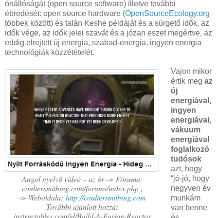
önállóságát (open source software) illetve további
ébredését: open source hardware (
OpenSourceEcology.org
többek között) és talán Keshe példáját és a sürgető idők, az
idők vége, az idők jelei szavát és a józan eszet megértve, az
eddig elrejtett új energia, szabad-energia, ingyen energia
technológiák közzétételét.
Vajon mikor
értik meg
az
új
energiával,
ingyen
energiával,
vákuum
energiával
foglalkozó
tudósok
azt, hogy
Angol nyelvű videó – az úr -> Fóruma:
“jó-jó, hogy
coultersmithing.com/forums/index.php ,
negyven év
-> Weboldala:
http://coultersmithing.com
munkám
További ajánlott hozzá:
van benne
instructables.com/id/Build-A-Fusion-Reactor
és