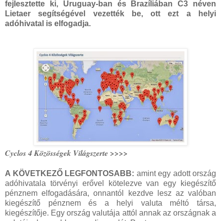
fejlesztette ki, Uruguay-ban és Brazíliában C3 néven
Lietaer segítségével vezették be, ott ezt a helyi
adóhivatal is elfogadja.
Cyclos 4 Közösségek Világszerte >>>>
A KÖVETKEZŐ LEGFONTOSABB:
amint egy adott ország
adóhivatala törvényi erővel kötelezve van egy kiegészítő
pénznem elfogadására, onnantól kezdve lesz az valóban
kiegészítő pénznem és a helyi valuta méltó társa,
kiegészítője. Egy ország valutája attól annak az országnak a