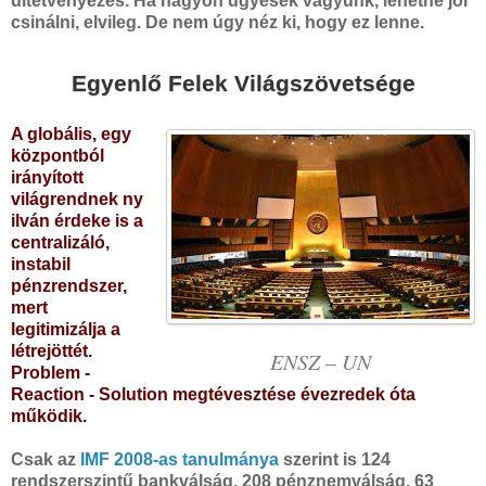
ültetvényezés. Ha nagyon ügyesek vagyunk, lehetne jól
csinálni, elvileg. De nem úgy néz ki, hogy ez lenne.
Egyenlő Felek Világszövetsége
A globális, egy
központból
irányított
világrendnek
ny
ilván érdeke is a
centralizáló,
instabil
pénzrendszer,
mert
legitimizálja a
létrejöttét.
ENSZ – UN
Problem -
Reaction - Solution megtévesztése évezredek óta
működik.
Csak az
IMF 2008-as tanulmánya
szerint is 124
rendszerszintű bankválság, 208 pénznemválság, 63