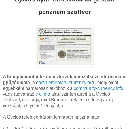
pénznem szoftver
A komplementer fizetőeszközök nemzetközi információs
gyűjtőoldala
, a
complementary-currency.org
, mely oldal
egyébként hamarosan átköltözik a
community-currency.info
,
vagy (ugyanaz)
c-c.info
alá), szintén ajánlja a Cyclos
szoftvert, csakúgy, mint Bernard Lietaer, aki főleg az új
verzióját, a Cyclos4-et ajánlja.
A Cyclos jelenleg három formában használható.
A Cyclos 3 eddig is és továbbra is ingyenes, készült hozzá