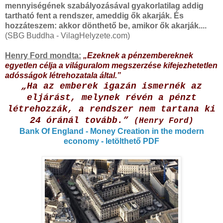
mennyiségének szabályozásával gyakorlatilag addig
tartható fent a rendszer, ameddig ők akarják. És
hozzáteszem: akkor dönthető be, amikor ők akarják....
(SBG Buddha - VilagHelyzete.com)
Henry Ford mondta:
„Ezeknek a pénzembereknek
egyetlen célja a világuralom megszerzése kifejezhetetlen
adósságok létrehozatala által.”
„Ha az emberek igazán ismernék az
eljárást, melynek révén a pénzt
létrehozzák, a rendszer nem tartana ki
24 óránál tovább.”
(Henry Ford)
Bank Of England - Money Creation in the modern
economy - letölthető PDF