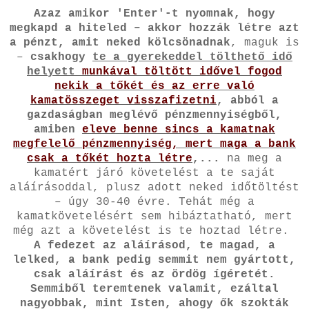
Azaz amikor 'Enter'-t nyomnak, hogy
megkapd a hiteled – akkor hozzák létre azt
a pénzt, amit neked kölcsönadnak
, maguk is
–
csakhogy
te a gyerekeddel tölthető idő
helyett
munkával töltött idővel fogod
nekik a tőkét és az erre való
kamatösszeget visszafizetni
, abból a
gazdaságban meglévő pénzmennyiségből,
amiben
eleve benne sincs a kamatnak
megfelelő pénzmennyiség, mert maga a bank
csak a tőkét hozta létre
,...
na meg a
kamatért járó követelést a te saját
aláírásoddal, plusz adott neked időtöltést
– úgy 30-40 évre. Tehát még a
kamatkövetelésért sem hibáztatható, mert
még azt a követelést is te hoztad létre.
A fedezet az aláírásod, te magad, a
lelked, a bank pedig semmit nem gyártott,
csak aláírást és az ördög ígéretét.
Semmiből teremtenek valamit, ezáltal
nagyobbak, mint Isten, ahogy ők szokták