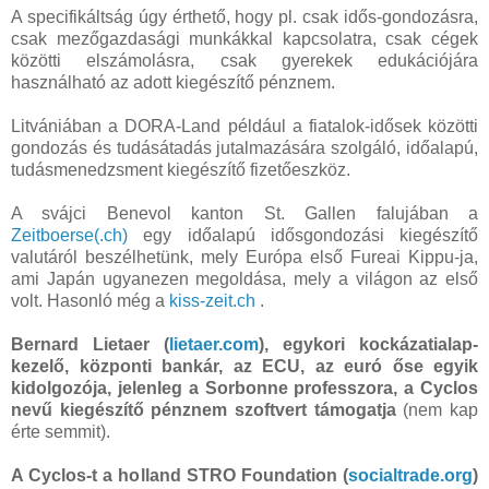
A specifikáltság úgy érthető, hogy pl. csak idős-gondozásra,
csak mezőgazdasági munkákkal kapcsolatra, csak cégek
közötti elszámolásra, csak gyerekek edukációjára
használható az adott kiegészítő pénznem.
Litvániában a DORA-Land például a fiatalok-idősek közötti
gondozás és tudásátadás jutalmazására szolgáló, időalapú,
tudásmenedzsment kiegészítő fizetőeszköz.
A svájci Benevol kanton St. Gallen falujában a
Zeitboerse(.ch)
egy időalapú idősgondozási kiegészítő
valutáról beszélhetünk, mely Európa első Fureai Kippu-ja,
ami Japán ugyanezen megoldása, mely a világon az első
volt. Hasonló még a
kiss-zeit.ch
.
Bernard Lietaer (
lietaer.com
), egykori kockázatialap-
kezelő, központi bankár, az ECU, az euró őse egyik
kidolgozója, jelenleg a Sorbonne professzora, a Cyclos
nevű kiegészítő pénznem szoftvert támogatja
(nem kap
érte semmit).
A Cyclos-t a holland STRO Foundation (
socialtrade.org
)