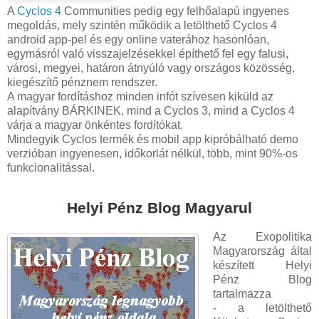
A
Cyclos 4
Communities pedig egy felhőalapú ingyenes
megoldás, mely szintén működik a letölthető Cyclos 4
android app-pel és egy online vaterához hasonlóan,
egymásról való visszajelzésekkel építhető fel egy falusi,
városi, megyei, határon átnyúló vagy országos közösség,
kiegészítő pénznem rendszer.
A magyar fordításhoz minden infót szívesen kiküld az
alapítvány BÁRKINEK, mind a Cyclos 3, mind a Cyclos 4
várja a magyar önkéntes fordítókat.
Mindegyik Cyclos termék és mobil app kipróbálható demo
verzióban ingyenesen, időkorlát nélkül, több, mint 90%-os
funkcionalitással.
Helyi Pénz Blog Magyarul
Az Exopolitika
Magyarország által
készített Helyi
Pénz Blog
tartalmazza
- a letölthető