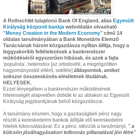
A Rothschild tulajdonú Bank Of England, alias
Egyesült
Királyság központi bankja
weboldalán olvasható
“Money Creation in the Modern Economy”
című 14
oldalas tanulmányában a Bank Monetáris Elemző
Tanácsának három közgazdásza nyíltan állítja, hogy a
leggyakoribb feltételezések a bankrendszer
működéséről egyszerűen hibásak, és azok a fajta
'populista', heterodox [az ortodoxtól, a megrögzötten
hagyományostól eltérő, sokféle]
álláspontok, amiket
sokszor összeesküvés-elméletnek titulálnak,
HELYESEK.
Ezzel lényegében a bankrendszer működésének
hitelességét alapvetően dobták ki az ablakon az Egyesült
Királyság jegybankjának belső közgazdászai.
A tanulmány elismeri, hogy a gazdaságbeli pénz nagy
részét a kereskedelmi bankok állítják elő kereskedelmi
hitelek kibocsátásával. Ez a pénz, idézzük a tanulmányt,
” a
kölcsön jóváhagyásakori tollvonás pillanatával jön létre”