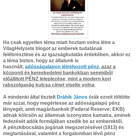
Ha csak egyetlen téma miatt hoztam volna létre a
VilagHelyzete blogot az emberek tudatának
felébresztése és az igazságkutatás érdekében, akkor ez
a téma biztos, hogy az általunk is
használt,
adósságalapon létrehozott pénz
, azaz a
központi és kereskedelmi bankokban semmiből
előállított PÉNZ leleplezése, mint a modern kori
rabszolgaság kulcsa címet viselte volna
.
A mindenki által tisztelt
Drábik János
órák ezreit töltötte
már azzal, hogy
megértesse az adósságalapú pénz
lényegét, amit magánbankok (Federal Reserve; EKB)
adnak kölcsön az államnak iszonyatos kamatra, aminek
fedezését adók formájában szedik be az emberektől.
A pénzkibocsátás jogának megszerzésével (1913) és
megtartásával, valamint a forgalomban lévő pénz