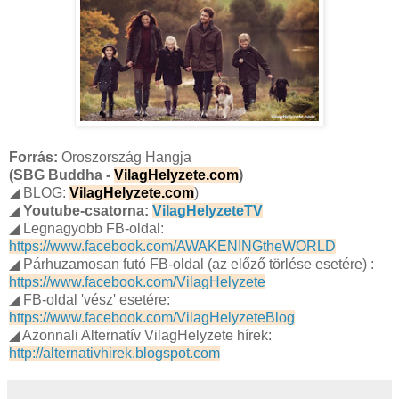
Forrás:
Oroszország Hangja
(SBG Buddha -
VilagHelyzete.com
)
◢ BLOG:
VilagHelyzete.com
)
◢
Youtube-csatorna:
VilagHelyzeteTV
◢ Legnagyobb FB-oldal:
https://www.facebook.com/AWAKENINGtheWORLD
◢ Párhuzamosan futó FB-oldal (az előző törlése esetére) :
https://www.facebook.com/VilagHelyzete
◢ FB-oldal 'vész' esetére:
https://www.facebook.com/VilagHelyzeteBlog
◢ Azonnali Alternatív VilagHelyzete hírek:
http://alternativhirek.blogspot.com