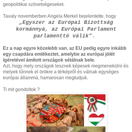
geopolitikai szövetségeseket.
Tavaly novemberben Angela Merkel bejelentette, hogy
„Egyszer az Európai Bizottság
kormánnyá, az Európai Parlament
parlamentté válik”
.
Ez a nap egyre közelebb van, az EU pedig egyre inkább
egy csapdára emlékeztet, amelybe az európai jólét
ígéretével ámított országok sétálnak bele.
Azt, hogy mely országok lesznek képesek megmenekülni és
melyek tűnnek el örökre a térképről és válnak egységes
európai állammá, hamarosan megtudjuk.
Ti mit gondoltok ?