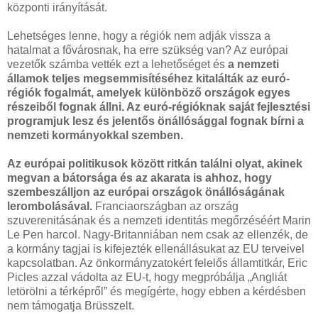
központi irányítását.
Lehetséges lenne, hogy a régiók nem adják vissza a
hatalmat a fővárosnak, ha erre szükség van? Az európai
vezetők számba vették ezt a lehetőséget és
a nemzeti
államok teljes megsemmisítéséhez kitalálták az euró-
régiók fogalmát, amelyek különböző országok egyes
részeiből fognak állni. Az euró-régióknak saját fejlesztési
programjuk lesz és jelentős önállósággal fognak bírni a
nemzeti kormányokkal szemben.
Az európai politikusok között ritkán találni olyat, akinek
megvan a bátorsága és az akarata is ahhoz, hogy
szembeszálljon az európai országok önállóságának
lerombolásával.
Franciaországban az ország
szuverenitásának és a nemzeti identitás megőrzéséért Marin
Le Pen harcol. Nagy-Britanniában nem csak az ellenzék, de
a kormány tagjai is kifejezték ellenállásukat az EU terveivel
kapcsolatban. Az önkormányzatokért felelős államtitkár, Eric
Picles azzal vádolta az EU-t, hogy megpróbálja „Angliát
letörölni a térképről” és megígérte, hogy ebben a kérdésben
nem támogatja Brüsszelt.