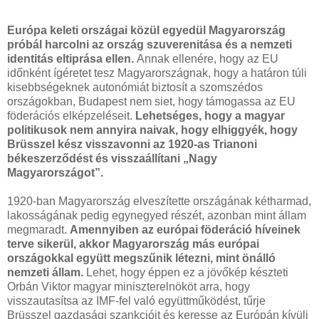
Európa keleti országai közül egyedül Magyarország
próbál harcolni az ország szuverenitása és a nemzeti
identitás eltiprása ellen.
Annak ellenére, hogy az EU
időnként ígéretet tesz Magyarországnak, hogy a határon túli
kisebbségeknek autonómiát biztosít a szomszédos
országokban, Budapest nem siet, hogy támogassa az EU
föderációs elképzeléseit.
Lehetséges, hogy a magyar
politikusok nem annyira naivak, hogy elhiggyék, hogy
Brüsszel kész visszavonni az 1920-as Trianoni
békeszerződést és visszaállítani „Nagy
Magyarországot”.
1920-ban Magyarország elveszítette országának kétharmad,
lakosságának pedig egynegyed részét, azonban mint állam
megmaradt.
Amennyiben az európai föderáció híveinek
terve sikerül, akkor Magyarország más európai
országokkal együtt megszűnik létezni, mint önálló
nemzeti állam.
Lehet, hogy éppen ez a jövőkép készteti
Orbán Viktor magyar miniszterelnököt arra, hogy
visszautasítsa az IMF-fel való együttműködést, tűrje
Brüsszel gazdasági szankcióit és keresse az Európán kívüli