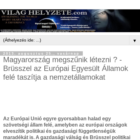
▼
2013. augusztus 25., vasárnap
Magyarország megszűnik létezni ? -
Brüsszel az Európai Egyesült Államok
felé taszítja a nemzetállamokat
Az Európai Unió egyre gyorsabban halad egy
szövetségi állam felé, amelyben az európai országok
elveszítik politikai és gazdasági függetlenségük
maradékát is. A gazdasági válság és Brüsszel politikai