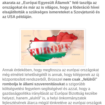
akarata az „Európai Egyesült Államok” felé taszítja az
országokat és már az is világos, hogy a föderáció hívei
elsajátították a szükséges ismereteket a Szovjetunió és
az USA példáján.
Annak érdekében, hogy megfossza az európai országokat
még elméleti lehetőségétől is annak, hogy kilépjenek az új
központosított rendszerből, Brüsszel
nem csak „felülről”
rombolja le állami szuverenitásukat
a szigorúbb
költségvetési fegyelem segítségével és azzal, hogy a
gazdaságpolitika irányítását az Európai Bizottság kezébe
helyezi, hanem „alulról” is, a helyi önkormányzatok
fejlesztésének álarca mögül tönkretéve az európai országok