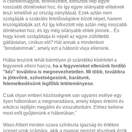
A cserbenhagyott, félrevezetett, kifosztott nép egyre
rosszabb döntéseket hoz, és így egyre silányabb eliteknek
teszi lehetővé az ország irányítását. Ezek aztán nem
szolgálják a szakrális felelősségükre bízott népet, hanem
kiszolgáltatják azt. Az így kifosztott nép aztán még rosszabb
döntéseket hoz, és így még silányabb elitek jönnek... És
hogy kinek szolgáltatja ki népét az egyre züllöttebb
gátlástalan, cinikus elit? Hát annak a mindenkori
"birodalomnak", amely ezt a háborút vívja ellenünk.
Hiába teszünk tehát bármilyen jó szándékú kísérletet a
fegyverek elleni harcra,
ha a fegyvereket ellenünk fordító
"kéz" továbbra is megnevezhetetlen.
Mi több, továbbra
is jótevőnk,
szövetségesünk, barátunk,
felemelkedésünk legfőbb letéteményese.
Csak olyan emberi közösségnek van ugyanis esélye egy
ilyen háborúban a megmaradásra, amely képes értelmi és
erkölcsi lejtőjén megállni és visszafordulni. Ehhez kellene
most erőt gyűjtenünk e háborúban.”
Wass Albert minden szava színtiszta igazság és értékes
üzenet azok számára, akik a magyar nemzet részének érzik