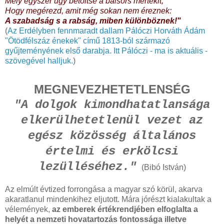
Mely egyszer úgy betöltse a balsors mértékit,
Hogy megérezd, amit még sokan nem éreznek:
A szabadság s a rabság, miben különböznek!"
(
Az Erdélyben fennmaradt dallam Pálóczi Horváth Ádám
"Ötödfélszáz énekek" című 1813-ból származó
gyűjteményének első darabja. Itt Pálóczi - ma is aktuális -
szövegével halljuk.
)
MEGNEVEZHETETLENSÉG
"A dolgok kimondhatatlansága
elkerülhetetlenül vezet az
egész közösség általános
értelmi és erkölcsi
lezülléséhez."
(Bibó István)
Az elmúlt évtized forrongása a magyar szó körül, akarva
akaratlanul mindenkihez eljutott. Mára jórészt kialakultak a
vélemények,
az emberek értékrendjében elfoglalta a
helyét a nemzeti hovatartozás fontossága illetve