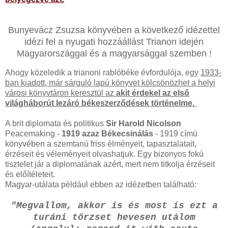
Bunyevácz Zsuzsa könyvében a következő idézettel
idézi fel a nyugati hozzáállást Trianon idején
Magyarországgal és a magyarsággal szemben !
Ahogy közeledik a trianoni rablóbéke évfordulója, egy
1933-
ban kiadott, már sárguló lapú könyvet kölcsönözhet a helyi
városi könyvtáron keresztül az
akit érdekel az első
világháborút lezáró békeszerződések történelme.
A brit diplomata és politikus
Sir Harold Nicolson
Peacemaking -
1919 azaz Békecsinálás
- 1919 címü
könyvében a szemtanú friss élményeit, tapasztalatait,
érzéseit és véleményeit olvashatjuk. Egy bizonyos fokú
tisztelet jár a diplomatának azért, mert nem titkolja érzéseit
és előítéleteit.
Magyar-utálata például ebben az idézetben található:
"Megvallom, akkor is és most is ezt a
turáni törzset hevesen utálom