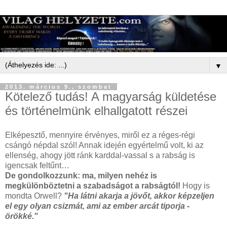
▼
2013. március 9., szombat
Kötelező tudás! A magyarság küldetése
és történelmünk elhallgatott részei
Elképesztő, mennyire érvényes, miről ez a réges-régi
csángó népdal szól! Annak idején egyértelmű volt, ki az
ellenség, ahogy jött ránk karddal-vassal s a rabság is
igencsak feltűnt…
De gondolkozzunk: ma, milyen nehéz is
megkülönböztetni a szabadságot a rabságtól!
Hogy is
mondta Orwell?
"Ha látni akarja a jövőt, akkor képzeljen
el egy olyan csizmát, ami az ember arcát tiporja -
örökké."