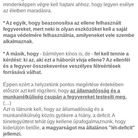
mindenképpen végre kell hajtani ahhoz, hogy legyen esélye
az életben maradásra.
* Az egyik, hogy beazonosítsa az ellene felhasznált
fegyvereket, mert neki is olyan eszközöket kell a saját
maga védelmére felhasználnia, amilyeneket vele szembe
alkalmaznak.
* A másik, hogy
- bármilyen kínos is, de -
fel kell tennie a
kérdést: ki az, aki ezt a háborút vívja ellene? Az ellenfél
és a fegyver összekeverése veszélyes félreértések
forrásává válhat.
Éppen ezért a helyzetünk pontos megértése érdekében
először azt kell rögzíteni, hogy
az államadósság és a
munkanélküliség csupán a fegyvereket testesíti meg.
(…)
Azt is látnunk kell, hogy az államadósság és a
munkanélküliség közös gyökere a hiány, a deficit. A
tünetegyüttest tehát úgy kellene újrafogalmaznunk, hogy
kiderüljön belőle,
a magyarságot ma általános "lét-deficit"
jellemzi.