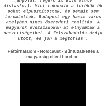
(angolul: regard it with acute
distaste.). Mint rokonaik a törökök ők
sokat elpusztítottak, és semmit sem
teremtettek. Budapest egy hamis város
amelyben nincs őseredeti realitás. A
magyarok évszázadokon át elnyomták a
nemzetiségeiket. A felszabadulás órája
ütött, és jön a megtorlás".
Háttérhatalom - Holocaust - Bűntudatkeltés a
magyarság elleni harcban