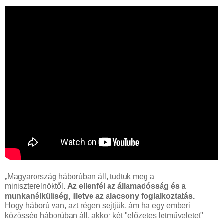
„Magyarország háborúban áll, tudtuk meg a
miniszterelnöktől.
Az ellenfél az államadósság és a
munkanélküliség, illetve az alacsony foglalkoztatás.
Hogy háború van, azt régen sejtjük, ám ha egy emberi
közösség háborúban áll, akkor két "előzetes létműveletet"