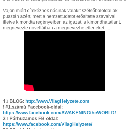
Vajon miért címkéznek nácinak valakit szélsőbaloldaliak
pusztán azért, mert a nemzettudatot erősítette szavaival,
illetve kimondta regényeiben az igazat, a kimondhatatlant,
megnevezte novelláiban a megnevezhetetleneket.....
1⃣ BLOG:
http://www.VilagHelyzete.com
❗ #1.számú Facebook-oldal:
https://www.facebook.com/AWAKENINGtheWORLD/
2⃣ Párhuzamos FB-oldal:
https://www.facebook.com/VilagHelyzete/