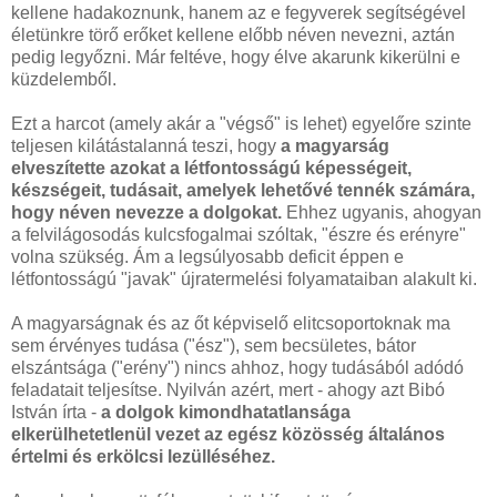
kellene hadakoznunk, hanem az e fegyverek segítségével
életünkre törő erőket kellene előbb néven nevezni, aztán
pedig legyőzni. Már feltéve, hogy élve akarunk kikerülni e
küzdelemből.
Ezt a harcot (amely akár a "végső" is lehet) egyelőre szinte
teljesen kilátástalanná teszi, hogy
a magyarság
elveszítette azokat a létfontosságú képességeit,
készségeit, tudásait, amelyek lehetővé tennék számára,
hogy néven nevezze a dolgokat.
Ehhez ugyanis, ahogyan
a felvilágosodás kulcsfogalmai szóltak, "észre és erényre"
volna szükség. Ám a legsúlyosabb deficit éppen e
létfontosságú "javak" újratermelési folyamataiban alakult ki.
A magyarságnak és az őt képviselő elitcsoportoknak ma
sem érvényes tudása ("ész"), sem becsületes, bátor
elszántsága ("erény") nincs ahhoz, hogy tudásából adódó
feladatait teljesítse. Nyilván azért, mert - ahogy azt Bibó
István írta -
a dolgok kimondhatatlansága
elkerülhetetlenül vezet az egész közösség általános
értelmi és erkölcsi lezülléséhez.