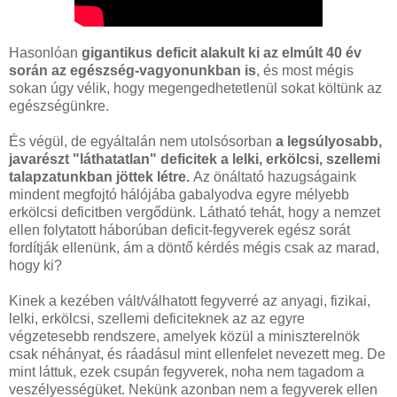
Hasonlóan
gigantikus deficit alakult ki az elmúlt 40 év
során az egészség-vagyonunkban is
, és most mégis
sokan úgy vélik, hogy megengedhetetlenül sokat költünk az
egészségünkre.
És végül, de egyáltalán nem utolsósorban
a legsúlyosabb,
javarészt "láthatatlan" deficitek a lelki, erkölcsi, szellemi
talapzatunkban jöttek létre.
Az önáltató hazugságaink
mindent megfojtó hálójába gabalyodva egyre mélyebb
erkölcsi deficitben vergődünk. Látható tehát, hogy a nemzet
ellen folytatott háborúban deficit-fegyverek egész sorát
fordítják ellenünk, ám a döntő kérdés mégis csak az marad,
hogy ki?
Kinek a kezében vált/válhatott fegyverré az anyagi, fizikai,
lelki, erkölcsi, szellemi deficiteknek az az egyre
végzetesebb rendszere, amelyek közül a miniszterelnök
csak néhányat, és ráadásul mint ellenfelet nevezett meg. De
mint láttuk, ezek csupán fegyverek, noha nem tagadom a
veszélyességüket. Nekünk azonban nem a fegyverek ellen