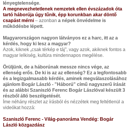
lényegtelensége.
A megnevezhetetlenek nemzetek ellen évszázadok óta
tartó háborúja úgy tűnik, épp korunkban akar döntő
csapást mérni
– azonban
a népek önvédelme is
működésbe lépett.
Magyarországon nagyon látványos ez a harc, itt az a
kérdés, hogy ki lesz a magyar?
Azok, kiknek „csak térkép e táj”, vagy azok, akiknek fontos a
magyar lelkiség, kultúra mindennapos megélése.
Örüljünk, de a háborúnak messze nincs vége, az
ellenség erős. De ki is az az ellenség? Ez a legfontosabb
és a legizgalmasabb kérdés, aminek megválaszolásához
ajánlom Bogár László - "Háború" című nagyszerű írását
és az alábbi Szaniszló Ferenc Bogár Lászlóval készült
3
részből álló beszélgetését.
Íme néhány részlet az írásból és nézzétek meg feltétlenül a
videókat hozzá:
Szaniszló Ferenc - Világ-panoráma Vendég: Bogár
László közgazdász