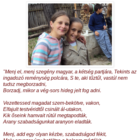
"Menj el, menj szegény magyar, a kétség partjára, Tekints az
ingadozó reménység polcára, S te, aki tűztűl, vastúl nem
tudsz megborzadni,
Borzadj, mikor a vég-sors hideg jelt fog adni.
Vezettessed magadat szem-bekötve, vakon,
Elfajult testvéridtől csinált ál-utakon,
Kik őseink hamvait rútúl megtapodták,
Arany szabadságunkat aranyon eladták.
Menj, add egy olyan kézbe, szabadságod fékit,