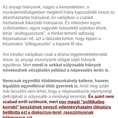
Az anyagi hiányaink, vagyis a keresetekben, a
munkalehetőségekben meglévő hiány kapcsolódik össze az
államháztartás hiányával, és valójában a családi
háztartások fokozódó hiányaival. És miközben egyre
szűkösebben, egyre nagyobb hiányoktól sújtottan élünk,
tehát "alulfogyasztunk", a minket terhelő adósság
folyamatosan nő, azt a látszatot keltve, hogy éppen a
folyamatos "túlfogyasztás" a bajaink fő oka.
Ám mindez valójában csak a dráma legjelentéktelenebb
része, az anyagi viszonyaink világát sújtó hiányok
együttese. Mert
ennél is sokkal súlyosabb hiányok
növekednek vészjóslón például a népesedés terén is.
Nemcsak egymillió többletmunkahely kellene, hanem
legalább egymillióval több gyermek is.
Arról meg aztán
már beszélni sem lehet, hogy a népesedésünk mennyiségi
deficitjénél is súlyosabb a minőségi leromlás.
És azért nem
szabad erről szólnunk, mert
egy magát "politikailag
korrekt" beszédnek nevező véleményhatalmi diktatúra
betiltotta ezt a diskurzus-teret, rasszizmusnak
bélyegezve azt.