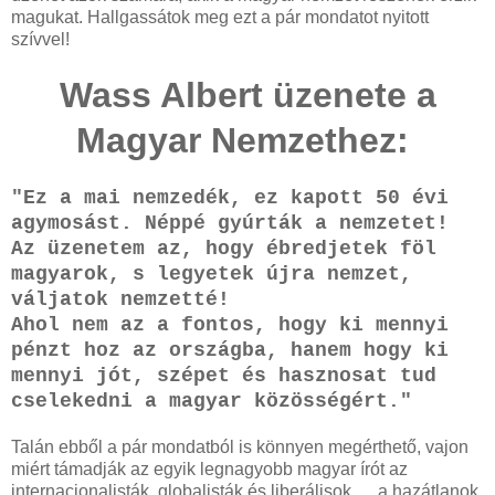
magukat. Hallgassátok meg ezt a pár mondatot nyitott
szívvel!
Wass Albert üzenete a
Magyar Nemzethez:
"Ez a mai nemzedék, ez kapott 50 évi
agymosást. Néppé gyúrták a nemzetet!
Az üzenetem az, hogy ébredjetek föl
magyarok, s legyetek újra nemzet,
váljatok nemzetté!
Ahol nem az a fontos, hogy ki mennyi
pénzt hoz az országba, hanem hogy ki
mennyi jót, szépet és hasznosat tud
cselekedni a magyar közösségért."
Talán ebből a pár mondatból is könnyen megérthető, vajon
miért támadják az egyik legnagyobb magyar írót az
internacionalisták, globalisták és liberálisok... , a hazátlanok.