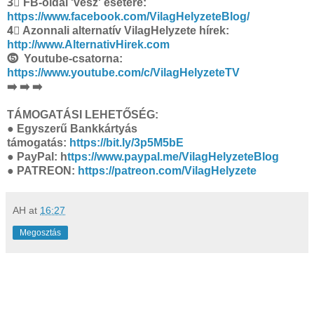
3⃣ FB-oldal 'vész' esetére:
https://www.facebook.com/VilagHelyzeteBlog/
4⃣ Azonnali alternatív VilagHelyzete hírek:
http://www.AlternativHirek.com
⓹ Youtube-csatorna:
https://www.youtube.com/c/VilagHelyzeteTV
➡️ ➡️ ➡️
TÁMOGATÁSI LEHETŐSÉG:
● Egyszerű Bankkártyás
támogatás:
https://bit.ly/3p5M5bE
● PayPal: h
ttps://www.paypal.me/VilagHelyzeteBlog
●
PATREON:
https://patreon.com/VilagHelyzete
AH
at
16:27
Megosztás