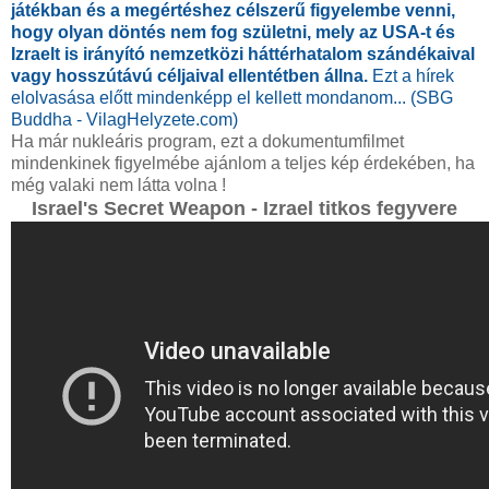
játékban és a megértéshez célszerű figyelembe venni,
hogy olyan döntés nem fog születni, mely az USA-t és
Izraelt is irányító nemzetközi háttérhatalom szándékaival
vagy hosszútávú céljaival ellentétben állna.
Ezt a hírek
elolvasása előtt mindenképp el kellett mondanom... (SBG
Buddha - VilagHelyzete.com)
Ha már nukleáris program, ezt a dokumentumfilmet
mindenkinek figyelmébe ajánlom a teljes kép érdekében, ha
még valaki nem látta volna !
Israel's Secret Weapon - Izrael titkos fegyvere