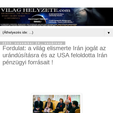
▼
2013. november 24., vasárnap
Fordulat: a világ elismerte Irán jogát az
urándúsításra és az USA feloldotta Irán
pénzügyi forrásait !