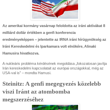
Az amerikai kormány vasárnap feloldotta az iráni aktívákat 8
milliárd dollár értékben a genfi konferencia
eredményeképpen – jelentette az IRNA iráni hírügynökség az
Iráni Kereskedelmi és Iparkamara volt elnökére, Alinaki
Hamusira hivatkozva.
A nukleáris probléma kérdésének megoldása „fokozatosan javítja
Irán kereskedelmi kapcsolatait az európai országokkal, még az
USA-val is” – mondta Hamusi.
Steinitz: A genfi megegyezés közelebb
viszi Iránt az atombomba
megszerzéséhez