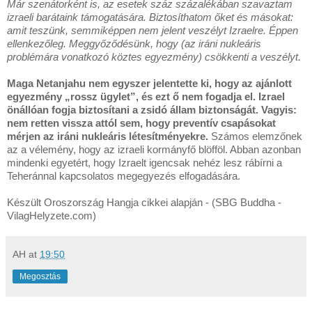
Már szenátorként is, az esetek száz százalékában szavaztam
izraeli barátaink támogatására. Biztosíthatom őket és másokat:
amit teszünk, semmiképpen nem jelent veszélyt Izraelre. Éppen
ellenkezőleg. Meggyőződésünk, hogy (az iráni nukleáris
problémára vonatkozó köztes egyezmény) csökkenti a veszélyt.
Maga Netanjahu nem egyszer jelentette ki, hogy az ajánlott
egyezmény „rossz ügylet”, és ezt ő nem fogadja el. Izrael
önállóan fogja biztosítani a zsidó állam biztonságát. Vagyis:
nem retten vissza attól sem, hogy preventív csapásokat
mérjen az iráni nukleáris létesítményekre.
Számos elemzőnek
az a vélemény, hogy az izraeli kormányfő blöfföl. Abban azonban
mindenki egyetért, hogy Izraelt igencsak nehéz lesz rábírni a
Teheránnal kapcsolatos megegyezés elfogadására.
Készült Oroszország Hangja cikkei alapján - (SBG Buddha -
VilagHelyzete.com)
AH
at
19:50
Megosztás