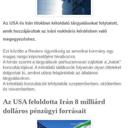
Az USA és Irán titokban kétoldalú tárgyalásokat folytatott,
amik hozzájárultak az iráni nukleáris kérdésben való
megegyezéshez.
Ezt közölte a Reuters ügynökség az amerikai kormány egy
magas rangú képviselőjére hivatkozva.
A forrás szerint a tárgyalások párhuzamosan zajlottak a „hatok”
konzultációjával. A kétoldalú találkozók folyamán olyan ötleteket
dolgoztak ki, amiket utána felajánlottak az általános
tárgyalásokon.
A kétoldalú konzultációt lefolytatták szeptemberben, októberben
és novemberben.
Az USA feloldotta Irán 8 milliárd
dolláros pénzügyi forrásait