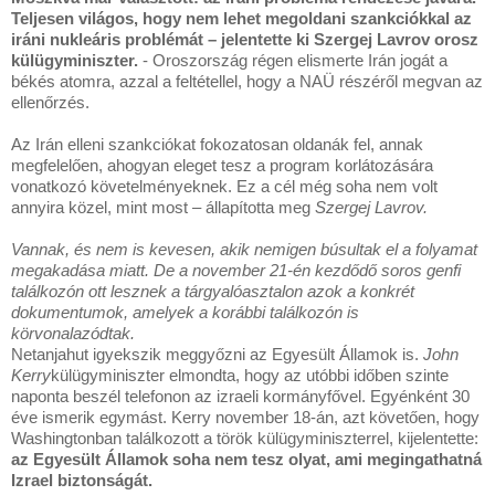
Teljesen világos, hogy nem lehet megoldani szankciókkal az
iráni nukleáris problémát – jelentette ki Szergej Lavrov orosz
külügyminiszter.
- Oroszország régen elismerte Irán jogát a
békés atomra, azzal a feltétellel, hogy a NAÜ részéről megvan az
ellenőrzés.
Az Irán elleni szankciókat fokozatosan oldanák fel, annak
megfelelően, ahogyan eleget tesz a program korlátozására
vonatkozó követelményeknek. Ez a cél még soha nem volt
annyira közel, mint most – állapította meg
Szergej Lavrov.
Vannak, és nem is kevesen, akik nemigen búsultak el a folyamat
megakadása miatt. De a november 21-én kezdődő soros genfi
találkozón ott lesznek a tárgyalóasztalon azok a konkrét
dokumentumok, amelyek a korábbi találkozón is
körvonalazódtak.
Netanjahut igyekszik meggyőzni az Egyesült Államok is.
John
Kerry
külügyminiszter elmondta, hogy az utóbbi időben szinte
naponta beszél telefonon az izraeli kormányfővel. Egyénként 30
éve ismerik egymást. Kerry november 18-án, azt követően, hogy
Washingtonban találkozott a török külügyminiszterrel, kijelentette:
az Egyesült Államok soha nem tesz olyat, ami megingathatná
Izrael biztonságát.