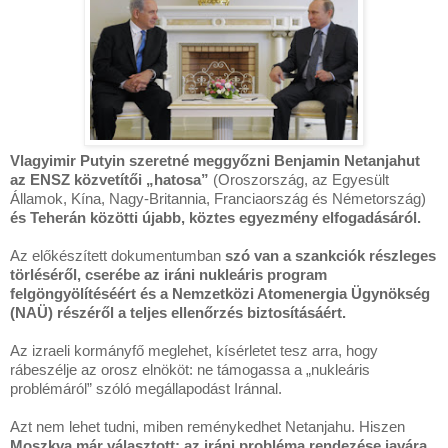
Vlagyimir Putyin szeretné meggyőzni Benjamin Netanjahut
az ENSZ közvetítői „hatosa”
(Oroszország, az Egyesült
Államok, Kína, Nagy-Britannia, Franciaország és Németország)
és Teherán közötti újabb, köztes egyezmény elfogadásáról.
Az előkészített dokumentumban
szó van a szankciók részleges
törléséről, cserébe az iráni nukleáris program
felgöngyölítéséért és a Nemzetközi Atomenergia Ügynökség
(NAÜ) részéről a teljes ellenőrzés biztosításáért.
Az izraeli kormányfő meglehet, kísérletet tesz arra, hogy
rábeszélje az orosz elnököt: ne támogassa a „nukleáris
problémáról” szóló megállapodást Iránnal.
Azt nem lehet tudni, miben reménykedhet Netanjahu. Hiszen
Moszkva már választott: az iráni probléma rendezése javára.