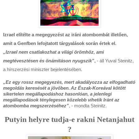
Izrael elítélte a megegyezést az iráni atombombát illetően,
amit a Genfben lefojtatott tárgyalások során értek el.
„Izrael nem csatlakozhat a világi örömhöz, ami
megtévesztésen és önámításon nyugszik”
,
- áll Yuval Steinitz,
a hírszerzési miniszter bejelentésében.
„Ez egy rossz megegyezés, mert akadályozza az elfogadható
megoldás keresését a jövőben. Az Észak-Koreával kötött
sikertelen megállapodáshoz hasonlóan, a jelenlegi
megállapodások ténylegesen közelebb vihetik Iránt az
atombomba megszerzéséhez”
, - mondta Steinitz.
Putyin helyre tudja-e rakni Netanjahut
?