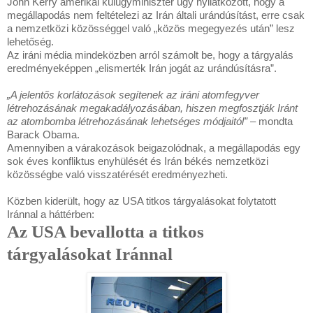
John Kerry amerikai külügyminiszter úgy nyilatkozott, hogy a
megállapodás nem feltételezi az Irán általi urándúsítást, erre csak
a nemzetközi közösséggel való „közös megegyezés után” lesz
lehetőség.
Az iráni média mindeközben arról számolt be, hogy a tárgyalás
eredményeképpen „elismerték Irán jogát az urándúsításra”.
„A jelentős korlátozások segítenek az iráni atomfegyver
létrehozásának megakadályozásában, hiszen megfosztják Iránt
az atombomba létrehozásának lehetséges módjaitól”
– mondta
Barack Obama.
Amennyiben a várakozások beigazolódnak, a megállapodás egy
sok éves konfliktus enyhülését és Irán békés nemzetközi
közösségbe való visszatérését eredményezheti.
Közben kiderült, hogy az USA titkos tárgyalásokat folytatott
Iránnal a háttérben:
Az USA bevallotta a titkos
tárgyalásokat Iránnal