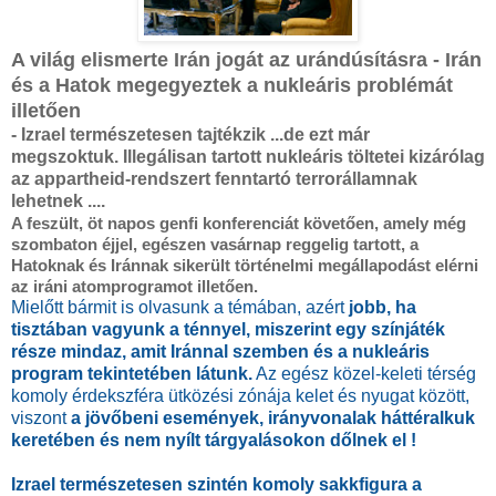
A világ elismerte Irán jogát az urándúsításra - Irán
és a Hatok megegyeztek a nukleáris problémát
illetően
- Izrael természetesen tajtékzik ...de ezt már
megszoktuk.
Illegálisan tartott nukleáris töltetei kizárólag
az appartheid-rendszert fenntartó terrorállamnak
lehetnek ....
A feszült, öt napos genfi konferenciát követően, amely még
szombaton éjjel, egészen vasárnap reggelig tartott, a
Hatoknak és Iránnak sikerült történelmi megállapodást elérni
az iráni atomprogramot illetően.
Mielőtt bármit is olvasunk a témában, azért
jobb, ha
tisztában vagyunk a ténnyel, miszerint egy színjáték
része mindaz, amit Iránnal szemben és a nukleáris
program tekintetében látunk.
Az egész közel-keleti térség
komoly érdekszféra ütközési zónája kelet és nyugat között,
viszont
a jövőbeni események, irányvonalak háttéralkuk
keretében és nem nyílt tárgyalásokon dőlnek el !
Izrael természetesen szintén komoly sakkfigura a