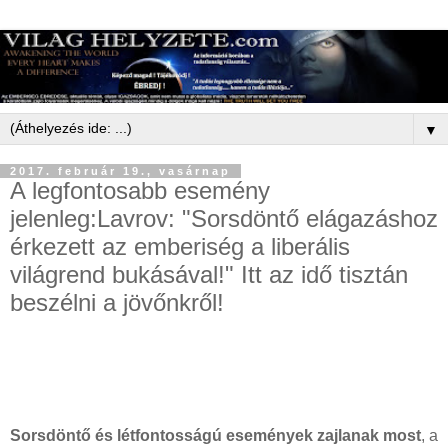
▼
2017. február 19., vasárnap
A legfontosabb esemény
jelenleg:Lavrov: "Sorsdöntő elágazáshoz
érkezett az emberiség a liberális
világrend bukásával!" Itt az idő tisztán
beszélni a jövőnkről!
Sorsdöntő és létfontosságú események zajlanak most
, a