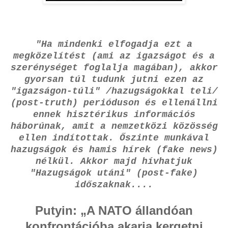
"Ha mindenki elfogadja ezt a
megközelítést (ami az igazságot és a
szerénységet foglalja magában), akkor
gyorsan túl tudunk jutni ezen az
"igazságon-túli" /hazugságokkal teli/
(post-truth) perióduson és ellenállni
ennek hisztérikus információs
háborúnak, amit a nemzetközi közösség
ellen indítottak. Őszinte munkával
hazugságok és hamis hírek (fake news)
nélkül. Akkor majd hívhatjuk
"Hazugságok utáni" (post-fake)
időszaknak....
Putyin: „A NATO állandóan
konfrontációba akarja kergetni