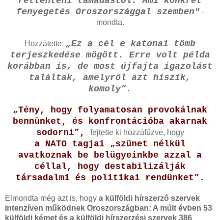
rettenteni támadástól. Ami konkrét
fenyegetés Oroszországgal szemben"
-
mondta.
„Ez a cél e katonai tömb
Hozzátette:
terjeszkedése mögött. Erre volt példa
korábban is, de most újfajta igazolást
találtak, amelyről azt hiszik,
komoly”.
„Tény, hogy folyamatosan provokálnak
bennünket, és konfrontációba akarnak
sodorni”,
fejtette ki hozzáfűzve, hogy
a NATO tagjai „szünet nélkül
avatkoznak be belügyeinkbe azzal a
céllal, hogy destabilizálják
társadalmi és politikai rendünket”.
Elmondta még azt is, hogy
a külföldi hírszerző szervek
intenzíven működnek Oroszországban: A múlt évben 53
külföldi kémet és a külföldi hírszerzési szervek 386