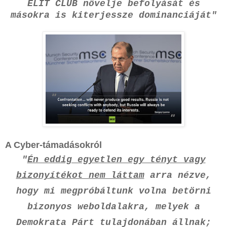
ELIT CLUB növelje befolyását és
másokra is kiterjessze dominanciáját"
A Cyber-támadásokról
"
Én eddig egyetlen egy tényt vagy
bizonyítékot nem láttam
arra nézve,
hogy mi megpróbáltunk volna betörni
bizonyos weboldalakra, melyek a
Demokrata Párt tulajdonában állnak;