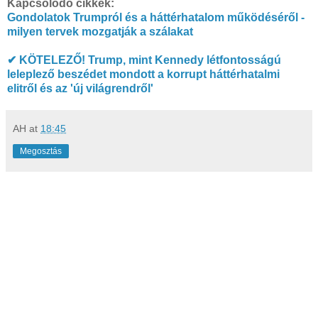
Kapcsolódó cikkek:
Gondolatok Trumpról és a háttérhatalom működéséről -
milyen tervek mozgatják a szálakat
✔ KÖTELEZŐ! Trump, mint Kennedy létfontosságú
leleplező beszédet mondott a korrupt háttérhatalmi
elitről és az 'új világrendről'
AH
at
18:45
Megosztás