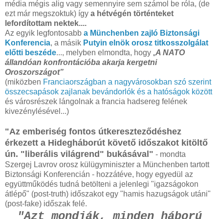
média mégis alig vagy semennyire sem számol be róla, (de
ezt már megszoktuk) így
a hétvégén történteket
lefordítottam nektek....
Az egyik legfontosabb
a Münchenben zajló Biztonsági
Konferencia
, a másik
Putyin elnök orosz titkosszolgálat
„
előtti beszéde
..., melyben elmondta, hogy
A NATO
állandóan konfrontációba akarja kergetni
Oroszországot”
(miközben
Franciaországban a nagyvárosokban szó szerint
összecsapások zajlanak bevándorlók és a hatóságok között
és városrészek lángolnak a francia hadsereg felének
kivezénylésével...)
"Az emberiség fontos útkereszteződéshez
érkezett a Hidegháborút követő időszakot kitöltő
ún. "liberális világrend" bukásával"
- mondta
Szergej Lavrov orosz külügyminiszter a Münchenben tartott
Biztonsági Konferencián - hozzátéve, hogy egyedül az
együttműködés tudná betölteni a jelenlegi "igazságokon
átlépő" (post-truth) időszakot egy "hamis hazugságok utáni"
(post-fake) időszak felé.
"Azt mondják, minden háború