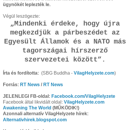
ügynökét leplezték le.
Végül leszögezte:
„Mindenki érdeke, hogy újra
megkezdjük a párbeszédet az
Egyesült Államok és a NATO más
tagországai hírszerző
szervezetei között”.
Írta és fordította:
(SBG Buddha -
VilagHelyzete.com
)
Forrás:
RT News
/
RT News
JELENLEGI FB-oldal:
Facebook.com/VilagHelyzete
Facebook által likvidált oldal:
VilagHelyzete.com
Awakening The World
(MŰKÖDIK!)
Azonnali alternatív VilagHelyzete hírek:
Alternativhirek.blogspot.com