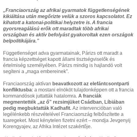
„Franciaország az afrikai gyarmatok függetlenségének
kikiáltása után megőrizte velük a szoros kapcsolatot. Ez
kihatott a katonai-politikai helyzetre is. A francia
gyorsreagálású erők ott maradtak több afrikai
országban és aktív befolyást gyakoroltak ezen országok
belpolitikájára.”
Függetlenséget adva gyarmatainak, Párizs ott maradt a
francia képzettséget kapott állami tisztségviselők és
értelmiség személyében. Párizs mindig is hajlandó volt
segíteni a „maga embereinek”.
Franciaország aktívan
beavatkozott az elefántcsontparti
konfliktusba
: a mostani elnököt tulajdonképpen ott a francia
kommandósok juttatták hatalomra.
A franciák
megmentették „az ő” rezsimjüket Csádban, Líbiában
pedig megbuktatták Kadhafit.
Az intervencióban való
legélénkebb részvételével Franciaország felbőszítette a
tuaregeket. Most kénytelen fizetni ezért – mondja Jevgenyij
Korengyajev, az Afrika Intézet szakértője.