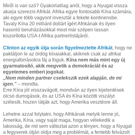
Miről is van szó? Gyakorlatilag arról, hogy a Nyugat vissza
akarja szerezni Afrikát. Afrika egyre fontosabb Kína számára,
aki egyre több vagyont invesztál a fekete kontinensbe.
Tavaly Kína 20 milliárd dollárt ígért Afrikának és ilyen
hasonló beruházásokkal most már szépen lassan
kiszorította USA-t Afrika partnerlistájáról.
Clinton az egyik útja során figyelmeztette Afrikát
, hogy ne
paktáljon le az ördög kínaiakkal, akiknek csak az afrikai
energiaforrásokra fáj a foguk.
Kína nem más mint egy új
gyarmatosító, akik megvetik a demokráciát és az
egyetemes emberi jogokat.
„Nem minden partner cselekszik ezek alapján, de mi
igen.”
– mondta.
Erre Kína jól visszavágott, mondván az ilyen kijelentések
olcsó durrogások, és az USA és Kína közötti viszályt
szélesíti, hiszen látják azt, hogy Amerika vesztésre áll.
Lehetne azzal folytatni, hogy Afrikának melyik lenne jó,
Amerika, Kína, vagy saját maga, hogyan vélekedik a
lakosság, de mit sem változtat azon a tényen, hogy a Nyugat
a fegyverek útján oldja meg a problémát, a fentebb felvázolt