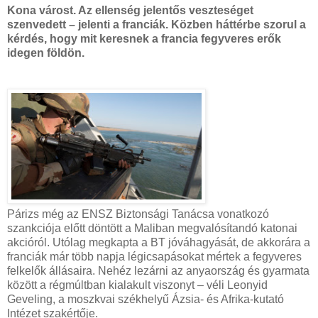
Kona várost. Az ellenség jelentős veszteséget
szenvedett – jelenti a franciák. Közben háttérbe szorul a
kérdés, hogy mit keresnek a francia fegyveres erők
idegen földön.
Párizs még az ENSZ Biztonsági Tanácsa vonatkozó
szankciója előtt döntött a Maliban megvalósítandó katonai
akcióról. Utólag megkapta a BT jóváhagyását, de akkorára a
franciák már több napja légicsapásokat mértek a fegyveres
felkelők állásaira. Nehéz lezárni az anyaország és gyarmata
között a régmúltban kialakult viszonyt – véli Leonyid
Geveling, a moszkvai székhelyű Ázsia- és Afrika-kutató
Intézet szakértője.