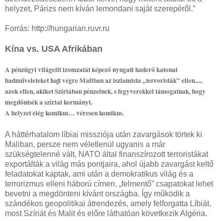
helyzet, Párizs nem kíván lemondani saját szerepéről.”
Forrás: http://hungarian.ruvr.ru
Kína vs. USA Afrikában
A pénzügyi világelit izomzatát képező nyugati haderő katonai
hadműveleteket hajt végre Maliban az iszlamista „terroristák” ellen....,
azok ellen, akiket Szíriában pénzelnek, s fegyverekkel támogatnak, hogy
megdöntsék a szíriai kormányt.
A helyzet elég komikus… véresen komikus.
A háttérhatalom líbiai missziója után zavargások törtek ki
Maliban, persze nem véletlenül ugyanis a már
szükségtelenné vált, NATO által finanszírozott terroristákat
exportálták a világ más pontjaira, ahol újabb zavargást keltő
feladatokat kaptak, ami után a demokratikus világ és a
terrorizmus elleni háború címen, „felmentő” csapatokat lehet
bevetni a megdönteni kívánt országba. Így működik a
szándékos geopolitikai átrendezés, amely felforgatta Líbiát,
most Szíriát és Malit és előre láthatóan következik Algéria.