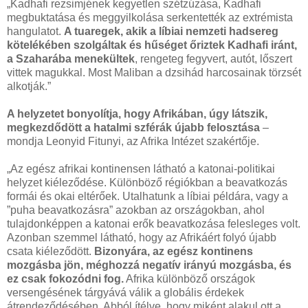
„Kadhafi rezsimjének kegyetlen szétzúzása, Kadhafi
megbuktatása és meggyilkolása serkentették az extrémista
hangulatot.
A tuaregek, akik a líbiai nemzeti hadsereg
kötelékében szolgáltak és hűséget őriztek Kadhafi iránt,
a Szaharába menekültek
, rengeteg fegyvert, autót, lőszert
vittek magukkal. Most Maliban a dzsihád harcosainak törzsét
alkotják.”
A helyzetet bonyolítja, hogy Afrikában, úgy látszik,
megkezdődött a hatalmi szférák újabb felosztása
–
mondja Leonyid Fitunyi, az Afrika Intézet szakértője.
„Az egész afrikai kontinensen látható a katonai-politikai
helyzet kiéleződése. Különböző régiókban a beavatkozás
formái és okai eltérőek. Utalhatunk a líbiai példára, vagy a
”puha beavatkozásra” azokban az országokban, ahol
tulajdonképpen a katonai erők beavatkozása felesleges volt.
Azonban szemmel látható, hogy az Afrikáért folyó újabb
csata kiéleződött.
Bizonyára, az egész kontinens
mozgásba jön, méghozzá negatív irányú mozgásba, és
ez csak fokozódni fog.
Afrika különböző országok
versengésének tárgyává válik a globális érdekek
átrendeződésében. Abból ítélve, hogy miként alakul ott a