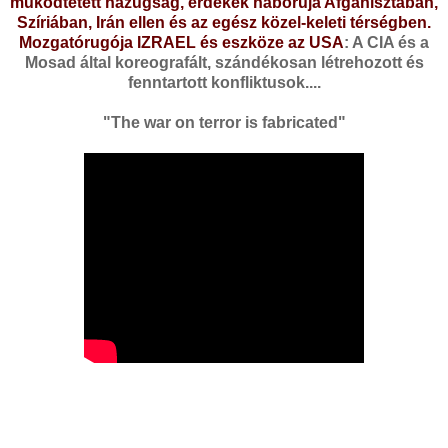
működtetett hazugság, érdekek háborúja Afganisztában,
Szíriában, Irán ellen és az egész közel-keleti térségben.
Mozgatórugója IZRAEL és eszköze az USA
: A CIA és a
Mosad által koreografált, szándékosan létrehozott és
fenntartott konfliktusok....
"The war on terror is fabricated"