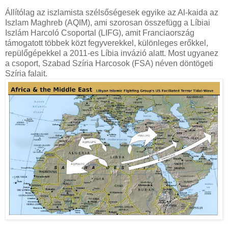
Állítólag az iszlamista szélsőségesek egyike az Al-kaida az
Iszlam Maghreb (AQIM), ami szorosan összefügg a Líbiai
Iszlám Harcoló Csoportal (LIFG), amit Franciaország
támogatott többek közt fegyverekkel, különleges erőkkel,
repülőgépekkel a 2011-es Líbia invázió alatt. Most ugyanez
a csoport, Szabad Szíria Harcosok (FSA) néven döntögeti
Szíria falait.