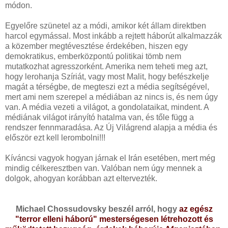
módon.
Egyelőre szünetel az a módi, amikor két állam direktben
harcol egymással. Most inkább a rejtett háborút alkalmazzák
a közember megtévesztése érdekében, hiszen egy
demokratikus, emberközpontú politikai tömb nem
mutatkozhat agresszorként. Amerika nem teheti meg azt,
hogy lerohanja Szíriát, vagy most Malit, hogy befészkelje
magát a térségbe, de megteszi ezt a média segítségével,
mert ami nem szerepel a médiában az nincs is, és nem úgy
van. A média vezeti a világot, a gondolataikat, mindent. A
médiának világot irányító hatalma van, és tőle függ a
rendszer fennmaradása. Az Új Világrend alapja a média és
először ezt kell lerombolni!!!
Kíváncsi vagyok hogyan járnak el Irán esetében, mert még
mindig célkeresztben van. Valóban nem úgy mennek a
dolgok, ahogyan korábban azt eltervezték.
Michael Chossudovsky beszél arról, hogy
az egész
"terror elleni háború" mesterségesen létrehozott és