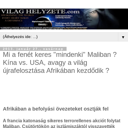
▼
2013. január 27., vasárnap
Mi a fenét keres "mindenki" Maliban ?
Kína vs. USA, avagy a világ
újrafelosztása Afrikában kezdődik ?
Afrikában a befolyási övezeteket osztják fel
A francia katonaság sikeres terrorellenes akciót folytat
Maliban. Csütörtökön az iszlámiszáktól visszavették