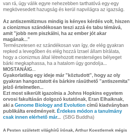
van rá, úgy válik egyre nehezebben tarthatóvá egy-egy
megkövesedett hazugság és kerül napvilágra az igazság.
Az antiszemitizmus mindig is kényes kérdés volt, hiszen
a cionizmus szándékosan teszi azzá és tabu témává,
amit "jobb nem piszkálni, ha az ember jót akar
magának..."
Természetesen ez szándékosan van így, de elég gyakran
repked a levegőben és elég hozzá Izrael állam bírálata,
hogy a cionizmus által létrehozott mesterséges bélyeget
bárki megkaphassa, ha a hatalom úgy gondolja...
MOSTANÁIG
...
Gyakorlatilag egy ideje már "köztudott", hogy az oly
gyakran hangoztatott és bárkire rásüthető "antiszemita"
jelző értelmetlen...
Ezt most sikerült igazolnia a Johns Hopkins egyetem
orvosi fakultásán dolgozó kutatónak, Eran Elhaiknak,
aki a
Genome Biology and Evolution
című kiadványban
publikálta eredményeit.
Érdekes módon a tanulmány
csak innen elérhető már
...
(SBG Buddha)
A Pesten született világhírű írónak, Arthur Koestlernek mégis