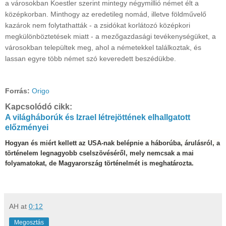
a városokban Koestler szerint mintegy négymillió német élt a
középkorban. Minthogy az eredetileg nomád, illetve földművelő
kazárok nem folytathatták - a zsidókat korlátozó középkori
megkülönböztetések miatt - a mezőgazdasági tevékenységüket, a
városokban települtek meg, ahol a németekkel találkoztak, és
lassan egyre több német szó keveredett beszédükbe.
Forrás:
Origo
Kapcsolódó cikk:
A világháborúk és Izrael létrejöttének elhallgatott
előzményei
Hogyan és miért kellett az USA-nak belépnie a háborúba, árulásról, a
történelem legnagyobb cselszövéséről, mely nemcsak a mai
folyamatokat, de Magyarország történelmét is meghatározta.
AH
at
0:12
Megosztás