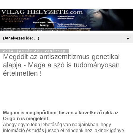
▼
2013. január 20., vasárnap
Megdőlt az antiszemitizmus genetikai
alapja - Maga a szó is tudományosan
értelmetlen !
Magam is meglepődtem, hiszen a következő cikk az
Origo-n is megjelent...
Ahogy egyre több lehetőség van napjainkban, hogy
információ és tudás jusson el mindenkihez, akinek igénye