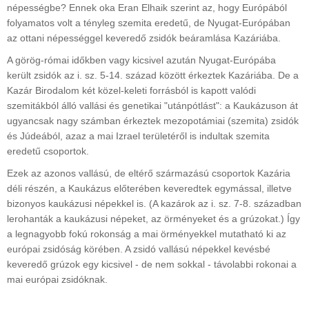
népességbe? Ennek oka Eran Elhaik szerint az, hogy Európából
folyamatos volt a tényleg szemita eredetű, de Nyugat-Európában
az ottani népességgel keveredő zsidók beáramlása Kazáriába.
A görög-római időkben vagy kicsivel azután Nyugat-Európába
került zsidók az i. sz. 5-14. század között érkeztek Kazáriába. De a
Kazár Birodalom két közel-keleti forrásból is kapott valódi
szemitákból álló vallási és genetikai "utánpótlást": a Kaukázuson át
ugyancsak nagy számban érkeztek mezopotámiai (szemita) zsidók
és Júdeából, azaz a mai Izrael területéről is indultak szemita
eredetű csoportok.
Ezek az azonos vallású, de eltérő származású csoportok Kazária
déli részén, a Kaukázus előterében keveredtek egymással, illetve
bizonyos kaukázusi népekkel is. (A kazárok az i. sz. 7-8. században
lerohanták a kaukázusi népeket, az örményeket és a grúzokat.) Így
a legnagyobb fokú rokonság a mai örményekkel mutatható ki az
európai zsidóság körében. A zsidó vallású népekkel kevésbé
keveredő grúzok egy kicsivel - de nem sokkal - távolabbi rokonai a
mai európai zsidóknak.