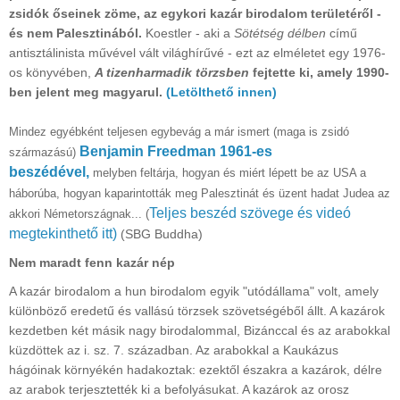
zsidók őseinek zöme, az egykori kazár birodalom területéről -
és nem Palesztinából.
Koestler - aki a
Sötétség délben
című
antisztálinista művével vált világhírűvé - ezt az elméletet egy 1976-
os könyvében,
A tizenharmadik törzsben
fejtette ki, amely 1990-
ben jelent meg magyarul.
(Letölthető innen)
Mindez egyébként teljesen egybevág a már ismert (maga is zsidó
Benjamin Freedman 1961-es
származású)
beszédével,
melyben feltárja, hogyan és miért lépett be az USA a
háborúba, hogyan kaparintották meg Palesztinát és üzent hadat Judea az
Teljes beszéd szövege és videó
akkori Németországnak... (
megtekinthető itt)
(SBG Buddha)
Nem maradt fenn kazár nép
A kazár birodalom a hun birodalom egyik "utódállama" volt, amely
különböző eredetű és vallású törzsek szövetségéből állt. A kazárok
kezdetben két másik nagy birodalommal, Bizánccal és az arabokkal
küzdöttek az i. sz. 7. században. Az arabokkal a Kaukázus
hágóinak környékén hadakoztak: ezektől északra a kazárok, délre
az arabok terjesztették ki a befolyásukat. A kazárok az orosz