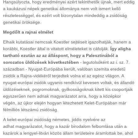
Hangsúlyozta, hogy eredményei azért tekinthetők újnak, mert eddig
a kaukázusi népek genetikai állománya nem volt ismert kellő
részletességgel, és ezért volt bizonytalan mindeddig a zsidóság
genetikai öröksége.
Megdőlt a rajnai elmélet
Elhaik kutatásai nemcsak Koestler sejtéseit igazolhatják, hanem a
korábbi, Koestler által is vitatott elméleteket is cáfolják.
Így aligha
tartható ezután az az álláspont, hogy a Palesztinából a
sorozatos üldözések következtében
- legutolsóként az i. sz. 7.
században - Nyugat-Európába került, valóban szemita eredetű
zsidók a Rajna-vidékéről terjedtek volna el az egész világon. A
nyugat-európai zsidók ugyanis rendkívül kevesen voltak, és állandó
üldözéseknek, pogromoknak, gyilkosságoknak kitett kis csoportjaik
egyszerűen nem adnak magyarázatot arra, hogy a középkor
végén, az újkor elején hogyan létezhetett Kelet-Európában már
félmilliós létszámú zsidóság.
A kelet-európai zsidóság németes, jiddis nyelvére az
adhat magyarázatot, hogy a kazár birodalom felbomlása után a
kazárok a lengyel-litván közös állam területeire áramlottak be, ahol