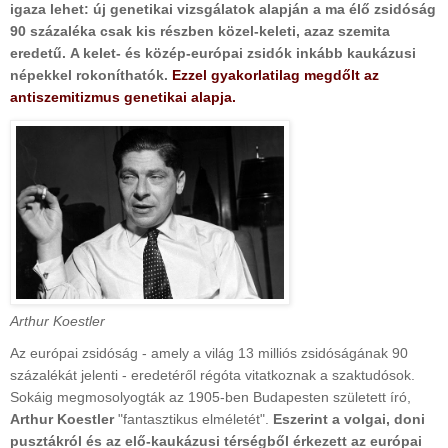
igaza lehet: új genetikai vizsgálatok alapján a ma élő zsidóság
90 százaléka csak kis részben közel-keleti, azaz szemita
eredetű. A kelet- és közép-európai zsidók inkább kaukázusi
népekkel rokoníthatók.
Ezzel gyakorlatilag megdőlt az
antiszemitizmus genetikai alapja.
Arthur Koestler
Az európai zsidóság - amely a világ 13 milliós zsidóságának 90
százalékát jelenti - eredetéről régóta vitatkoznak a szaktudósok.
Sokáig megmosolyogták az 1905-ben Budapesten született író,
Arthur Koestler
"fantasztikus elméletét".
Eszerint a volgai, doni
pusztákról és az elő-kaukázusi térségből érkezett az európai