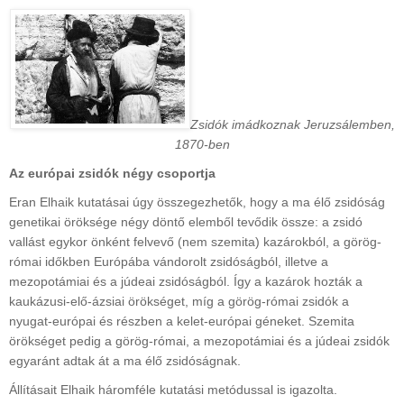
Zsidók imádkoznak Jeruzsálemben,
1870-ben
Az európai zsidók négy csoportja
Eran Elhaik kutatásai úgy összegezhetők, hogy a ma élő zsidóság
genetikai öröksége négy döntő elemből tevődik össze: a zsidó
vallást egykor önként felvevő (nem szemita) kazárokból, a görög-
római időkben Európába vándorolt zsidóságból, illetve a
mezopotámiai és a júdeai zsidóságból. Így a kazárok hozták a
kaukázusi-elő-ázsiai örökséget, míg a görög-római zsidók a
nyugat-európai és részben a kelet-európai géneket. Szemita
örökséget pedig a görög-római, a mezopotámiai és a júdeai zsidók
egyaránt adtak át a ma élő zsidóságnak.
Állításait Elhaik háromféle kutatási metódussal is igazolta.