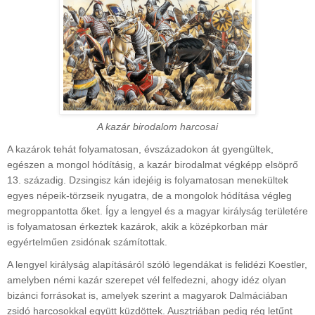
A kazár birodalom harcosai
A kazárok tehát folyamatosan, évszázadokon át gyengültek,
egészen a mongol hódításig, a kazár birodalmat végképp elsöprő
13. századig. Dzsingisz kán idejéig is folyamatosan menekültek
egyes népeik-törzseik nyugatra, de a mongolok hódítása végleg
megroppantotta őket. Így a lengyel és a magyar királyság területére
is folyamatosan érkeztek kazárok, akik a középkorban már
egyértelműen zsidónak számítottak.
A lengyel királyság alapításáról szóló legendákat is felidézi Koestler,
amelyben némi kazár szerepet vél felfedezni, ahogy idéz olyan
bizánci forrásokat is, amelyek szerint a magyarok Dalmáciában
zsidó harcosokkal együtt küzdöttek. Ausztriában pedig rég letűnt