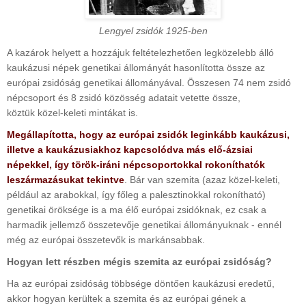
Lengyel zsidók 1925-ben
A kazárok helyett a hozzájuk feltételezhetően legközelebb álló
kaukázusi népek genetikai állományát hasonlította össze az
európai zsidóság genetikai állományával. Összesen 74 nem zsidó
népcsoport és 8 zsidó közösség adatait vetette össze,
köztük közel-keleti mintákat is.
Megállapította, hogy az európai zsidók leginkább kaukázusi,
illetve a kaukázusiakhoz kapcsolódva más elő-ázsiai
népekkel, így török-iráni népcsoportokkal rokoníthatók
leszármazásukat tekintve
. Bár van szemita (azaz közel-keleti,
például az arabokkal, így főleg a palesztinokkal rokonítható)
genetikai öröksége is a ma élő európai zsidóknak, ez csak a
harmadik jellemző összetevője genetikai állományuknak - ennél
még az európai összetevők is markánsabbak.
Hogyan lett részben mégis szemita az európai zsidóság?
Ha az európai zsidóság többsége döntően kaukázusi eredetű,
akkor hogyan kerültek a szemita és az európai gének a