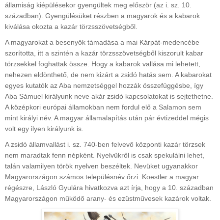
államiság kiépülésekor gyengültek meg először (az i. sz. 10.
században). Gyengülésüket részben a magyarok és a kabarok
kiválása okozta a kazár törzsszövetségből.
A magyarokat a besenyők támadása a mai Kárpát-medencébe
szorította, itt a szintén a kazár törzsszövetségből kiszorult kabar
törzsekkel foghattak össze. Hogy a kabarok vallása mi lehetett,
nehezen eldönthető, de nem kizárt a zsidó hatás sem. A kabarokat
egyes kutatók az Aba nemzetséggel hozzák összefüggésbe, így
Aba Sámuel királyunk neve akár zsidó kapcsolatokat is sejtethetne.
A középkori európai államokban nem fordul elő a Salamon sem
mint királyi név. A magyar államalapítás után pár évtizeddel mégis
volt egy ilyen királyunk is.
A zsidó államvallást i. sz. 740-ben felvevő központi kazár törzsek
nem maradtak fenn népként. Nyelvükről is csak spekulálni lehet,
talán valamilyen török nyelven beszéltek. Nevüket ugyanakkor
Magyarországon számos településnév őrzi. Koestler a magyar
régészre, László Gyulára hivatkozva azt írja, hogy a 10. században
Magyarországon működő arany- és ezüstművesek kazárok voltak.