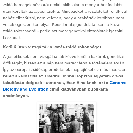
zsidó hercegek névsorát említi, akik talán a magyar honfoglalás
után kerültek az alpesi tájakra. Mindezeket a részleteket rendkívül
nehéz ellenőrizni, nem véletlen, hogy a szakértők korábban nem
vették egészen komolyan Koestler alapgondolatát sem a kazár-
zsidó rokonságról - pedig azt most genetikai vizsgálatok igazolni
látszanak.
Kerülő úton vizsgálták a kazár-zsidó rokonságot
A genetikusok nem vizsgálhatták közvetlenül a kazárok genetikai
örökségét, hiszen ez a nép nem maradt fenn a történelem során.
Így az európai zsidóság eredetének megfejtéséhez más módszert
kellett alkalmaznia az amerikai
Johns Hopkins egyetem orvosi
fakultásán dolgozó kutatónak, Eran Elhaiknak, aki a
Genome
Biology and Evolution
című kiadványban publikálta
eredményeit.