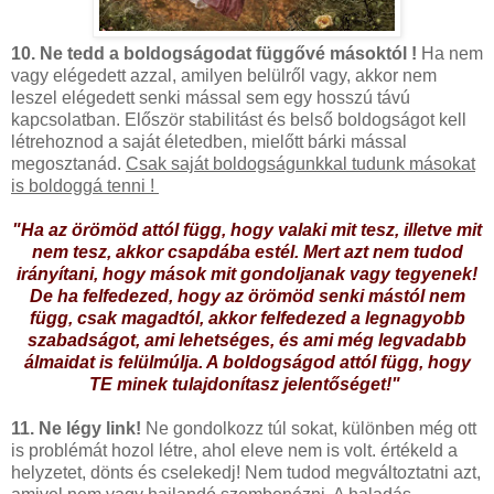
10. Ne tedd a boldogságodat függővé másoktól !
Ha nem
vagy elégedett azzal, amilyen belülről vagy, akkor nem
leszel elégedett senki mással sem egy hosszú távú
kapcsolatban. Először stabilitást és belső boldogságot kell
létrehoznod a saját életedben, mielőtt bárki mással
megosztanád.
Csak saját boldogságunkkal tudunk másokat
is boldoggá tenni !
"Ha az örömöd attól függ, hogy valaki mit tesz, illetve mit
nem tesz, akkor csapdába estél. Mert azt nem tudod
irányítani, hogy mások mit gondoljanak vagy tegyenek!
De ha felfedezed, hogy az örömöd senki mástól nem
függ, csak magadtól, akkor felfedezed a legnagyobb
szabadságot, ami lehetséges, és ami még legvadabb
álmaidat is felülmúlja. A boldogságod attól függ, hogy
TE minek tulajdonítasz jelentőséget!"
11. Ne légy link!
Ne gondolkozz túl sokat, különben még ott
is problémát hozol létre, ahol eleve nem is volt. értékeld a
helyzetet, dönts és cselekedj! Nem tudod megváltoztatni azt,