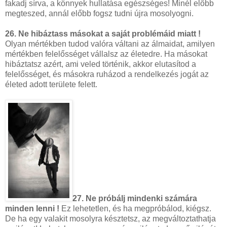
fakadj sírva, a könnyek hullatása egészséges! Minél előbb
megteszed, annál előbb fogsz tudni újra mosolyogni.
26. Ne hibáztass másokat a saját problémáid miatt !
Olyan mértékben tudod valóra váltani az álmaidat, amilyen
mértékben felelősséget vállalsz az életedre. Ha másokat
hibáztatsz azért, ami veled történik, akkor elutasítod a
felelősséget, és másokra ruházod a rendelkezés jogát az
életed adott területe felett.
27. Ne próbálj mindenki számára
minden lenni !
Ez lehetetlen, és ha megpróbálod, kiégsz.
De ha egy valakit mosolyra késztetsz, az megváltoztathatja