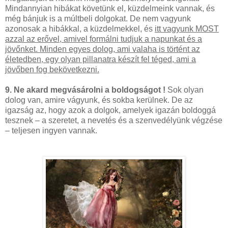
Mindannyian hibákat követünk el, küzdelmeink vannak, és
még bánjuk is a múltbeli dolgokat. De nem vagyunk
azonosak a hibákkal, a küzdelmekkel, és
itt vagyunk MOST
azzal az erővel, amivel formálni tudjuk a napunkat és a
jövőnket. Minden egyes dolog, ami valaha is történt az
életedben, egy olyan pillanatra készít fel téged, ami a
jövőben fog bekövetkezni.
9. Ne akard megvásárolni a boldogságot !
Sok olyan
dolog van, amire vágyunk, és sokba kerülnek. De az
igazság az, hogy azok a dolgok, amelyek igazán boldoggá
tesznek – a szeretet, a nevetés és a szenvedélyünk végzése
– teljesen ingyen vannak.