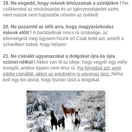
19. Ne engedd, hogy mások lehúzzanak a szintjükre !
Ne
csökkentsd az elvárásaidat és az igényességedet azért,
mert mások nem hajlandók növelni az övéket!
20. Ne pazarold az időt arra, hogy magyarázkodsz
mások előtt !
A barátaidnak nincs rá szüksége, az
ellenségeid meg úgysem hiszik el! Csak tedd azt, amiről a
szívedben tudod, hogy helyes!
21. Ne csináld ugyanazokat a dolgokat újra és újra
szünet nélkül !
Akkor van itt az ideje, hogy vegyél egy mély
levegőt, amikor éppen nem érsz rá.
Ha folytatod azt, amit
eddig csináltál, akkor az eredmény is ugyanaz lesz.
Néha
kell egy kis távlat, hogy tisztán lásd a dolgokat.