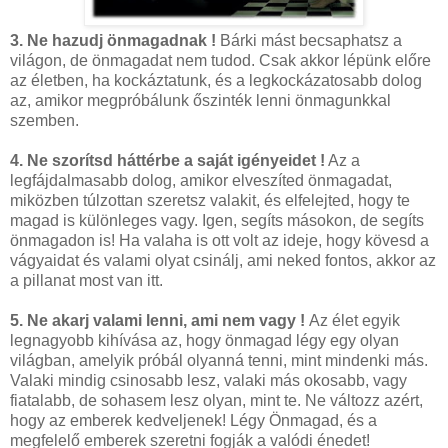
3. Ne hazudj önmagadnak !
Bárki mást becsaphatsz a
világon, de önmagadat nem tudod. Csak akkor lépünk előre
az életben, ha kockáztatunk, és a legkockázatosabb dolog
az, amikor megpróbálunk őszinték lenni önmagunkkal
szemben.
4. Ne szorítsd háttérbe a saját igényeidet !
Az a
legfájdalmasabb dolog, amikor elveszíted önmagadat,
miközben túlzottan szeretsz valakit, és elfelejted, hogy te
magad is különleges vagy. Igen, segíts másokon, de segíts
önmagadon is! Ha valaha is ott volt az ideje, hogy kövesd a
vágyaidat és valami olyat csinálj, ami neked fontos, akkor az
a pillanat most van itt.
5. Ne akarj valami lenni, ami nem vagy !
Az élet egyik
legnagyobb kihívása az, hogy önmagad légy egy olyan
világban, amelyik próbál olyanná tenni, mint mindenki más.
Valaki mindig csinosabb lesz, valaki más okosabb, vagy
fiatalabb, de sohasem lesz olyan, mint te. Ne változz azért,
hogy az emberek kedveljenek! Légy Önmagad, és a
megfelelő emberek szeretni fogják a valódi énedet!