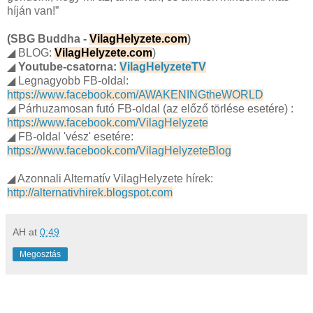
híján van!”
(SBG Buddha -
VilagHelyzete.com
)
◢ BLOG:
VilagHelyzete.com
)
◢
Youtube-csatorna:
VilagHelyzeteTV
◢ Legnagyobb FB-oldal:
https://www.facebook.com/AWAKENINGtheWORLD
◢ Párhuzamosan futó FB-oldal (az előző törlése esetére) :
https://www.facebook.com/VilagHelyzete
◢ FB-oldal 'vész' esetére:
https://www.facebook.com/VilagHelyzeteBlog
◢ Azonnali Alternatív VilagHelyzete hírek:
http://alternativhirek.blogspot.com
AH
at
0:49
Megosztás