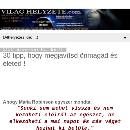
▼
2012. december 31., hétfő
30 tipp, hogy megjavítsd önmagad és
életed !
Ahogy Maria Robinson egyszer mondta:
“Senki sem mehet vissza és nem
kezdheti elölről az egészet, de
elkezdheti a mai napot és más véget
hozhat ki belőle.”