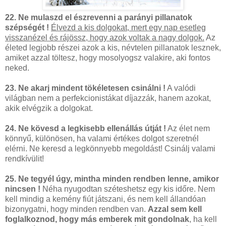
22. Ne mulaszd el észrevenni a parányi pillanatok
szépségét !
Élvezd a kis dolgokat, mert egy nap esetleg
visszanézel és rájössz, hogy azok voltak a nagy dolgok.
Az
életed legjobb részei azok a kis, névtelen pillanatok lesznek,
amiket azzal töltesz, hogy mosolyogsz valakire, aki fontos
neked.
23. Ne akarj mindent tökéletesen csinálni !
A valódi
világban nem a perfekcionistákat díjazzák, hanem azokat,
akik elvégzik a dolgokat.
24. Ne kövesd a legkisebb ellenállás útját !
Az élet nem
könnyű, különösen, ha valami értékes dolgot szeretnél
elérni. Ne keresd a legkönnyebb megoldást! Csinálj valami
rendkívülit!
25. Ne tegyél úgy, mintha minden rendben lenne, amikor
nincsen !
Néha nyugodtan széteshetsz egy kis időre. Nem
kell mindig a kemény fiút játszani, és nem kell állandóan
bizonygatni, hogy minden rendben van.
Azzal sem kell
foglalkoznod, hogy más emberek mit gondolnak
, ha kell