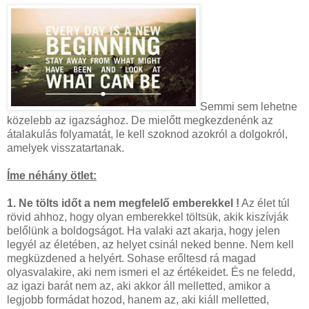
Semmi sem lehetne
közelebb az igazsághoz. De mielőtt megkezdenénk az
átalakulás folyamatát, le kell szoknod azokról a dolgokról,
amelyek visszatartanak.
Íme néhány ötlet:
1. Ne tölts időt a nem megfelelő emberekkel !
Az élet túl
rövid ahhoz, hogy olyan emberekkel töltsük, akik kiszívják
belőlünk a boldogságot. Ha valaki azt akarja, hogy jelen
legyél az életében, az helyet csinál neked benne. Nem kell
megküzdened a helyért. Sohase erőltesd rá magad
olyasvalakire, aki nem ismeri el az értékeidet. És ne feledd,
az igazi barát nem az, aki akkor áll melletted, amikor a
legjobb formádat hozod, hanem az, aki kiáll melletted,