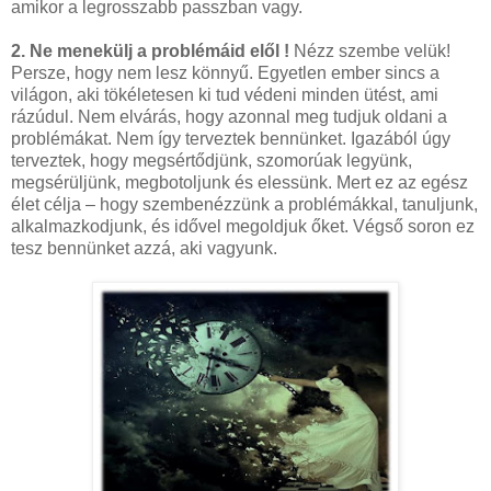
amikor a legrosszabb passzban vagy.
2. Ne menekülj a problémáid elől !
Nézz szembe velük!
Persze, hogy nem lesz könnyű. Egyetlen ember sincs a
világon, aki tökéletesen ki tud védeni minden ütést, ami
rázúdul. Nem elvárás, hogy azonnal meg tudjuk oldani a
problémákat. Nem így terveztek bennünket. Igazából úgy
terveztek, hogy megsértődjünk, szomorúak legyünk,
megsérüljünk, megbotoljunk és elessünk. Mert ez az egész
élet célja – hogy szembenézzünk a problémákkal, tanuljunk,
alkalmazkodjunk, és idővel megoldjuk őket. Végső soron ez
tesz bennünket azzá, aki vagyunk.