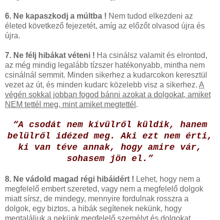
6. Ne kapaszkodj a múltba !
Nem tudod elkezdeni az
életed következő fejezetét, amíg az előzőt olvasod újra és
újra.
7. Ne félj hibákat véteni !
Ha csinálsz valamit és elrontod,
az még mindig legalább tízszer hatékonyabb, mintha nem
csinálnál semmit. Minden sikerhez a kudarcokon keresztül
vezet az út, és minden kudarc közelebb visz a sikerhez.
A
végén sokkal jobban fogod bánni azokat a dolgokat, amiket
NEM tettél meg, mint amiket megtettél
.
“A csodát nem kívülről küldik, hanem
belülről idézed meg. Aki ezt nem érti,
ki van téve annak, hogy amire vár,
sohasem jön el.”
8. Ne vádold magad régi hibáidért !
Lehet, hogy nem a
megfelelő embert szereted, vagy nem a megfelelő dolgok
miatt sírsz, de mindegy, mennyire fordulnak rosszra a
dolgok, egy biztos, a hibák segítenek nekünk, hogy
megtaláljuk a nekünk megfelelő személyt és dolgokat.