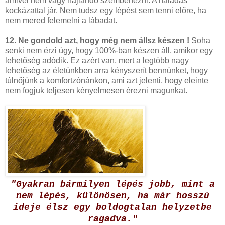
amivel nem vagy hajlandó szembenézni. A haladás
kockázattal jár. Nem tudsz egy lépést sem tenni előre, ha
nem mered felemelni a lábadat.
12. Ne gondold azt, hogy még nem állsz készen !
Soha
senki nem érzi úgy, hogy 100%-ban készen áll, amikor egy
lehetőség adódik. Ez azért van, mert a legtöbb nagy
lehetőség az életünkben arra kényszerít bennünket, hogy
túlnőjünk a komfortzónánkon, ami azt jelenti, hogy eleinte
nem fogjuk teljesen kényelmesen érezni magunkat.
"Gyakran bármilyen lépés jobb, mint a
nem lépés, különösen, ha már hosszú
ideje élsz egy boldogtalan helyzetbe
ragadva."