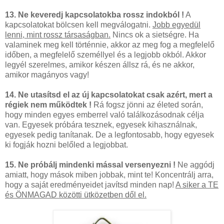
13. Ne keveredj kapcsolatokba rossz indokból !
A
kapcsolatokat bölcsen kell megválogatni.
Jobb egyedül
lenni, mint rossz társaságban.
Nincs ok a sietségre. Ha
valaminek meg kell történnie, akkor az meg fog a megfelelő
időben, a megfelelő személlyel és a legjobb okból. Akkor
legyél szerelmes, amikor készen állsz rá, és ne akkor,
amikor magányos vagy!
14. Ne utasítsd el az új kapcsolatokat csak azért, mert a
régiek nem működtek !
Rá fogsz jönni az életed során,
hogy minden egyes emberrel való találkozásodnak célja
van. Egyesek próbára tesznek, egyesek kihasználnak,
egyesek pedig tanítanak. De a legfontosabb, hogy egyesek
ki fogják hozni belőled a legjobbat.
15. Ne próbálj mindenki mással versenyezni !
Ne aggódj
amiatt, hogy mások miben jobbak, mint te! Koncentrálj arra,
hogy a saját eredményeidet javítsd minden nap!
A siker a TE
és ÖNMAGAD közötti ütközetben dől el.