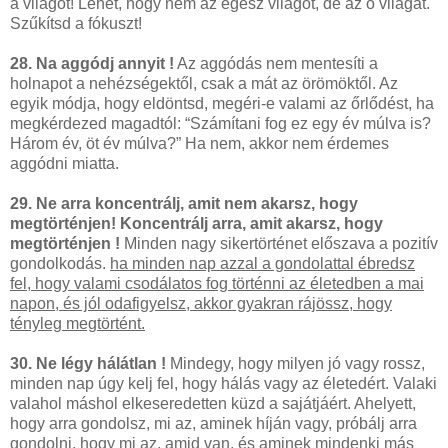
a világot! Lehet, hogy nem az egész világot, de az ő világát.
Szűkítsd a fókuszt!
28. Na aggódj annyit !
Az aggódás nem mentesíti a
holnapot a nehézségektől, csak a mát az örömöktől. Az
egyik módja, hogy eldöntsd, megéri-e valami az őrlődést, ha
megkérdezed magadtól: “Számítani fog ez egy év múlva is?
Három év, öt év múlva?” Ha nem, akkor nem érdemes
aggódni miatta.
29. Ne arra koncentrálj, amit nem akarsz, hogy
megtörténjen! Koncentrálj arra, amit akarsz, hogy
megtörténjen !
Minden nagy sikertörténet előszava a pozitív
gondolkodás.
ha minden nap azzal a gondolattal ébredsz
fel, hogy valami csodálatos fog történni az életedben a mai
napon, és jól odafigyelsz, akkor gyakran rájössz, hogy
tényleg megtörtént.
30. Ne légy hálátlan !
Mindegy, hogy milyen jó vagy rossz,
minden nap úgy kelj fel, hogy hálás vagy az életedért. Valaki
valahol máshol elkeseredetten küzd a sajátjáért. Ahelyett,
hogy arra gondolsz, mi az, aminek híján vagy, próbálj arra
gondolni, hogy mi az, amid van, és aminek mindenki más