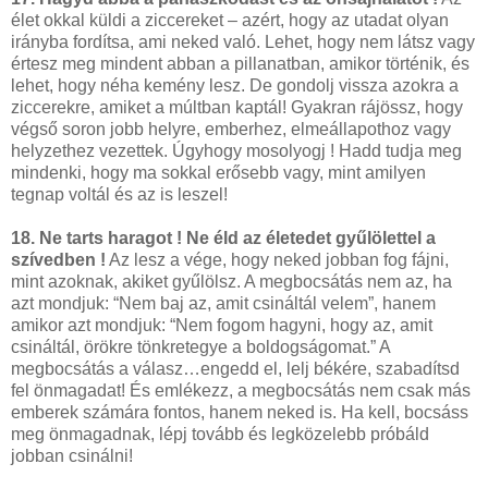
élet okkal küldi a ziccereket – azért, hogy az utadat olyan
irányba fordítsa, ami neked való. Lehet, hogy nem látsz vagy
értesz meg mindent abban a pillanatban, amikor történik, és
lehet, hogy néha kemény lesz. De gondolj vissza azokra a
ziccerekre, amiket a múltban kaptál! Gyakran rájössz, hogy
végső soron jobb helyre, emberhez, elmeállapothoz vagy
helyzethez vezettek. Úgyhogy mosolyogj ! Hadd tudja meg
mindenki, hogy ma sokkal erősebb vagy, mint amilyen
tegnap voltál és az is leszel!
18. Ne tarts haragot ! Ne éld az életedet gyűlölettel a
szívedben !
Az lesz a vége, hogy neked jobban fog fájni,
mint azoknak, akiket gyűlölsz. A megbocsátás nem az, ha
azt mondjuk: “Nem baj az, amit csináltál velem”, hanem
amikor azt mondjuk: “Nem fogom hagyni, hogy az, amit
csináltál, örökre tönkretegye a boldogságomat.” A
megbocsátás a válasz…engedd el, lelj békére, szabadítsd
fel önmagadat! És emlékezz, a megbocsátás nem csak más
emberek számára fontos, hanem neked is. Ha kell, bocsáss
meg önmagadnak, lépj tovább és legközelebb próbáld
jobban csinálni!