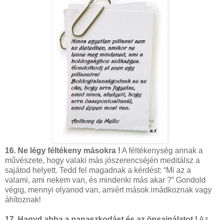
16. Ne légy féltékeny másokra !
A féltékenység annak a
művészete, hogy valaki más jószerencséjén meditálsz a
sajátod helyett. Tedd fel magadnak a kérdést: “Mi az a
valami, ami nekem van, és mindenki más akar ?” Gondold
végig, mennyi olyanod van, amiért mások imádkoznak vagy
áhítoznak!
17. Hagyd abba a panaszkodást és az önsajnálatot !
Az