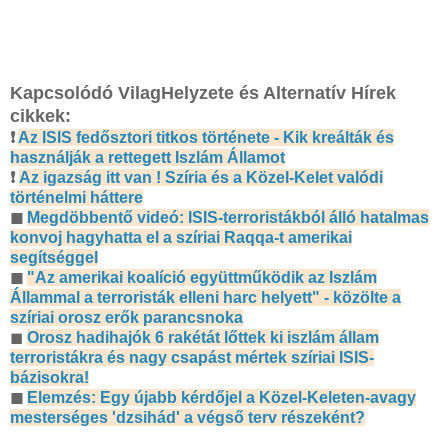
Kapcsolódó VilagHelyzete és Alternatív Hírek
cikkek:
❗
Az ISIS fedősztori titkos története - Kik kreálták és
használják a rettegett Iszlám Államot
❗
Az igazság itt van ! Szíria és a Közel-Kelet valódi
történelmi háttere
◼
Megdöbbentő videó: ISIS-terroristákból álló hatalmas
konvoj hagyhatta el a szíriai Raqqa-t amerikai
segítséggel
◼
"Az amerikai koalíció együttműködik az Iszlám
Állammal a terroristák elleni harc helyett" - közölte a
szíriai orosz erők parancsnoka
◼
Orosz hadihajók 6 rakétát lőttek ki iszlám állam
terroristákra és nagy csapást mértek szíriai ISIS-
bázisokra!
◼
Elemzés: Egy újabb kérdőjel a Közel-Keleten-avagy
mesterséges 'dzsihád' a végső terv részeként?