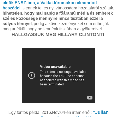
elnök ENSZ-ben, a Valdai-fórumokon elmondott
beszédei
is ennek teljes nyilvánosságra hozataláról szóltak,
hihetetlen, hogy mai napig a főáramú média és emberek
széles közössége mennyire nincs tisztában ezzel a
súlyos ténnyel,
pedig a következményeket sem érthetjük
meg anélkül, hogy ne lennénk tisztában a gyökereivel.
HALLGASSUK MEG HILLARY CLINTONT!
"Julian
Egy fontos példa: 2016.Nov.04-én írtam erről: