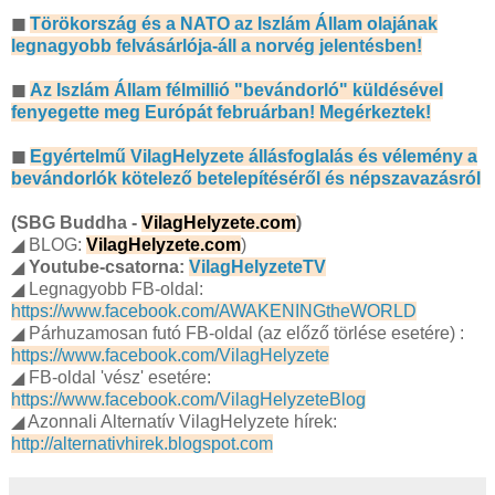
◼
Törökország és a NATO az Iszlám Állam olajának
legnagyobb felvásárlója-áll a norvég jelentésben!
◼
Az Iszlám Állam félmillió "bevándorló" küldésével
fenyegette meg Európát februárban! Megérkeztek!
◼
Egyértelmű VilagHelyzete állásfoglalás és vélemény a
bevándorlók kötelező betelepítéséről és népszavazásról
(SBG Buddha -
VilagHelyzete.com
)
◢ BLOG:
VilagHelyzete.com
)
◢
Youtube-csatorna:
VilagHelyzeteTV
◢ Legnagyobb FB-oldal:
https://www.facebook.com/AWAKENINGtheWORLD
◢ Párhuzamosan futó FB-oldal (az előző törlése esetére) :
https://www.facebook.com/VilagHelyzete
◢ FB-oldal 'vész' esetére:
https://www.facebook.com/VilagHelyzeteBlog
◢ Azonnali Alternatív VilagHelyzete hírek:
http://alternativhirek.blogspot.com