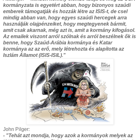
kormányzata is egyetért abban, hogy bizonyos szaúdi
emberek támogatják és hozzák létre az ISIS-t, de csel
mindig abban van, hogy egyes szaúdi hercegek arra
használják olajpénzeiket, hogy megtegyenek bármit,
amit csak akarnak, még azt is, amit a kormány kifogásol.
Az emailek viszont arról szólnak és arról beszélnek ők is
benne, hogy Szaúd-Arábia kormánya és Katar
kormánya az az erő, mely létrehozta és alapította az
Iszlám Államot (ISIS-ISIL)."
John Pilger:
- "Tehát azt mondja, hogy azok a kormányok melyek az