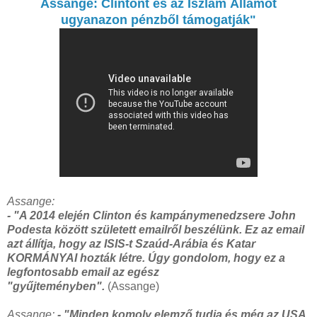
Assange: Clintont és az Iszlám Államot
ugyanazon pénzből támogatják"
Assange:
- "A 2014 elején Clinton és kampánymenedzsere John
Podesta között született emailről beszélünk. Ez az email
azt állítja, hogy az ISIS-t Szaúd-Arábia és Katar
KORMÁNYAI hozták létre.
Úgy gondolom, hogy ez a
legfontosabb email az egész
"gyűjteményben".
(Assange)
Assange:
- "Minden komoly elemző tudja és még az USA