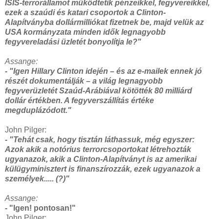
ISIS-terrorállamot működtetik pénzeikkel, fegyvereikkel,
ezek a szaúdi és katari csoportok a Clinton-
Alapítványba dollármilliókat fizetnek be, majd velük az
USA kormányzata minden idők legnagyobb
fegyvereladási üzletét bonyolítja le?"
Assange:
- "Igen Hillary Clinton idején – és az e-mailek ennek jó
részét dokumentálják – a világ legnagyobb
fegyverüzletét Szaúd-Arábiával kötötték 80 milliárd
dollár értékben. A fegyverszállítás értéke
megduplázódott."
John Pilger:
- "Tehát csak, hogy tisztán láthassuk, még egyszer:
Azok akik a notórius terrorcsoportokat létrehozták
ugyanazok, akik a Clinton-Alapítványt is az amerikai
külügyminisztert is finanszírozzák, ezek ugyanazok a
személyek..... (?)"
Assange:
- "Igen! pontosan!"
John Pilger: