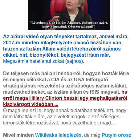
Az alábbi videó olyan tényeket tartalmaz, amivel mára,
2017-re minden VilagHelyzete olvasó tisztában van,
hiszen az Iszlám Állam valódi létrehozóiról számos
cikket, hírt, bizonyítékot, bejegyzést írtam már.
Megszámlálhatatlanul sokat (sajnos).
De teljesen más hallani mindarról, hogyan hozták létre
és milyen célokkal a CIA és az USA felforgató
stratégiájának részeként a szélsőséges iszlamistákat,
mudzsahedineket, az iszlám állam és ISIS magvait,
ha
erről maga Hillary Clinton beszél egy meghallgatásról
kiszivárgott videóban....
Ő maga leplezi le, hogy annak tudatában tették ezt, hogy
nem láthatták előre, az elvetett magok, a szélsőséges
terroristák létrehozásával, hová vezethetnek majd....
Mivel minden
Wikileaks leleplezés
, de még
Putyin orosz