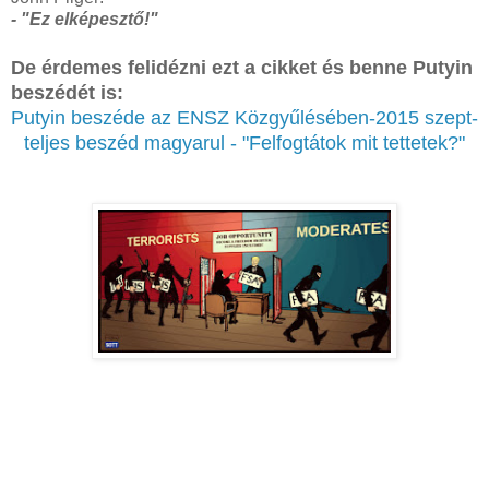
- "Ez elképesztő!"
De érdemes felidézni ezt a cikket és benne Putyin
beszédét is:
Putyin beszéde az ENSZ Közgyűlésében-2015 szept-
teljes beszéd magyarul - "Felfogtátok mit tettetek?"