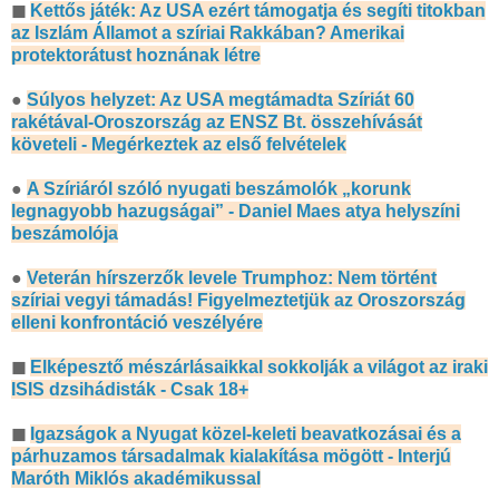
◼
Kettős játék: Az USA ezért támogatja és segíti titokban
az Iszlám Államot a szíriai Rakkában? Amerikai
protektorátust hoznának létre
●
Súlyos helyzet: Az USA megtámadta Szíriát 60
rakétával-Oroszország az ENSZ Bt. összehívását
követeli - Megérkeztek az első felvételek
●
A Szíriáról szóló nyugati beszámolók „korunk
legnagyobb hazugságai” - Daniel Maes atya helyszíni
beszámolója
●
Veterán hírszerzők levele Trumphoz: Nem történt
szíriai vegyi támadás! Figyelmeztetjük az Oroszország
elleni konfrontáció veszélyére
◼
Elképesztő mészárlásaikkal sokkolják a világot az iraki
ISIS dzsihádisták - Csak 18+
◼
Igazságok a Nyugat közel-keleti beavatkozásai és a
párhuzamos társadalmak kialakítása mögött - Interjú
Maróth Miklós akadémikussal