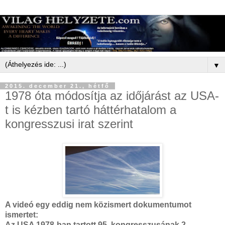
▼
2015. december 21., hétfő
1978 óta módosítja az időjárást az USA-
t is kézben tartó háttérhatalom a
kongresszusi irat szerint
A videó egy eddig nem közismert dokumentumot
ismertet:
Az USA 1978-ban tartott 95. kongresszusának 2.