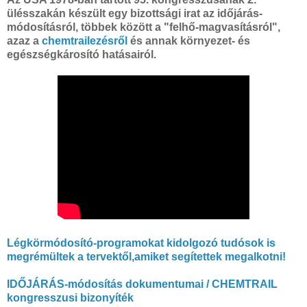
ülésszakán készült egy bizottsági irat az időjárás-
módosításról, többek között a "felhő-magvasításról",
azaz a
chemtrailezésről
és annak környezet- és
egészségkárosító hatásairól.
Légkörmódosító-programokat kidolgozó tudósok is
megrémültek a tervektől,amiket segítettek megalkotni!
IDŐJÁRÁS-módosítás dokumentumai / CHEMTRAIL
kongresszusi bizonyíték