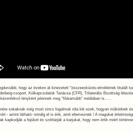
durvább, hogy az éveken át kinevetett "összeesküvés-elméletnek titulált tu
lderberg-csoport, Külkapcsolatok Tanácsa (CFR), Trilaterális Bizottság létezés
kézenfekvő tényként jelennek meg "főáramúbb" médiában is......
enére sokaknak még most sincs fogalmuk róla kik ezek, hogyan működnek és
ért - amint látható- mindig el is érik, amit elterveznek ! A magukat értelmiség
k kapkodják a fejüket és széttárják a karjukat, hogy nem értik miért történn