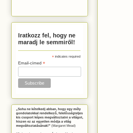
Iratkozz fel, hogy ne
maradj le semmiről!
*
indicates required
*
Email-címed
„Soha ne kételkedj abban, hogy egy mély
gondolatokkal rendelkező, felelősségteljes
kis csoport képes megváltoztatni a világot,
hiszen ez az egyetlen módja a világ
megváltoztatásának!”
(Margaret Mead)