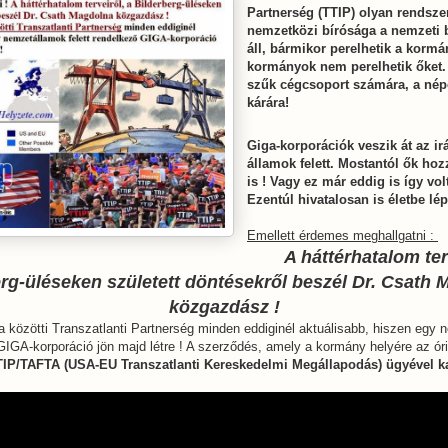
Partnerség (TTIP) olyan rendsze
nemzetközi bírósága a nemzeti b
áll, bármikor perelhetik a kormá
kormányok nem perelhetik őket.
szűk cégcsoport számára, a nép
kárára!
Giga-korporációk veszik át az ir
államok felett. Mostantól ők hoz
is ! Vagy ez már eddig is így vol
Ezentúl hivatalosan is életbe lép
Emellett érdemes meghallgatni :
A háttérhatalom ter
rg-üléseken született döntésekről beszél Dr. Csath
közgazdász !
közötti Transzatlanti Partnerség minden eddiginél aktuálisabb, hiszen egy
 GIGA-korporáció jön majd létre ! A szerződés, amely a kormány helyére az óri
TTIP/TAFTA (USA-EU Transzatlanti Kereskedelmi Megállapodás) ügyével k