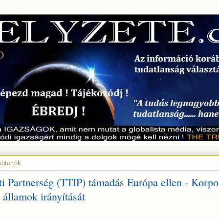
sütörtök
ti Partnerség (TTIP) támadás Európa ellen - Korpo
z államok irányítását