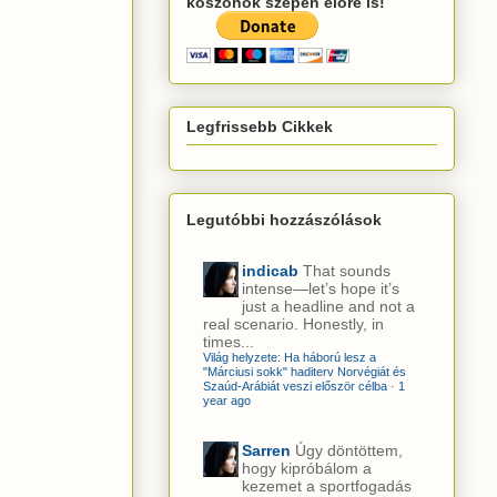
köszönök szépen előre is!
Legfrissebb Cikkek
Legutóbbi hozzászólások
indicab
That sounds
intense—let’s hope it’s
just a headline and not a
real scenario. Honestly, in
times...
Világ helyzete: Ha háború lesz a
"Márciusi sokk" haditerv Norvégiát és
Szaúd-Arábiát veszi először célba
·
1
year ago
Sarren
Úgy döntöttem,
hogy kipróbálom a
kezemet a sportfogadás