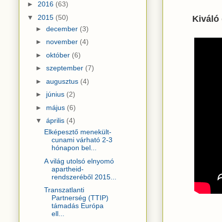
►
2016
(63)
▼
2015
(50)
Kiváló
►
december
(3)
►
november
(4)
►
október
(6)
►
szeptember
(7)
►
augusztus
(4)
►
június
(2)
►
május
(6)
▼
április
(4)
Elképesztő menekült-
cunami várható 2-3
hónapon bel...
A világ utolsó elnyomó
apartheid-
rendszeréből 2015...
Transzatlanti
Partnerség (TTIP)
támadás Európa
ell...