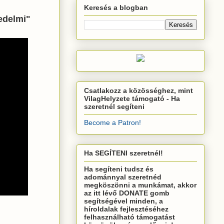
Keresés a blogban
edelmi"
Csatlakozz a közösséghez, mint
VilagHelyzete támogató - Ha
szeretnél segíteni
Become a Patron!
Ha SEGÍTENI szeretnél!
Ha segíteni tudsz és
adománnyal szeretnéd
megköszönni a munkámat, akkor
az itt lévő DONATE gomb
segítségével minden, a
híroldalak fejlesztéséhez
felhasználható támogatást