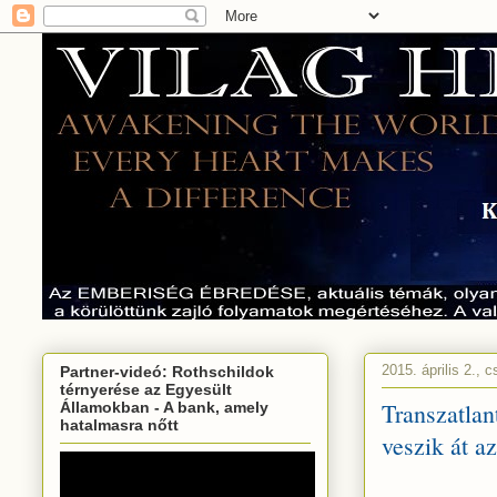
2015. április 2., c
Partner-videó: Rothschildok
térnyerése az Egyesült
Transzatlan
Államokban - A bank, amely
hatalmasra nőtt
veszik át a