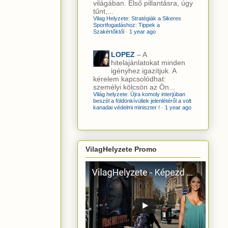
világában. Első pillantásra, úgy
tűnt,...
Vilag Helyzete: Stratégiák a Sikeres
Sportfogadáshoz: Tippek a
Szakértőktől
·
1 year ago
LOPEZ
– A
hitelajánlatokat minden
igényhez igazítjuk. A
kérelem kapcsolódhat:
személyi kölcsön az Ön...
Világ helyzete: Újra komoly interjúban
beszél a földönkívüliek jelenlétéről a volt
kanadai védelmi miniszter !
·
1 year ago
VilagHelyzete Promo