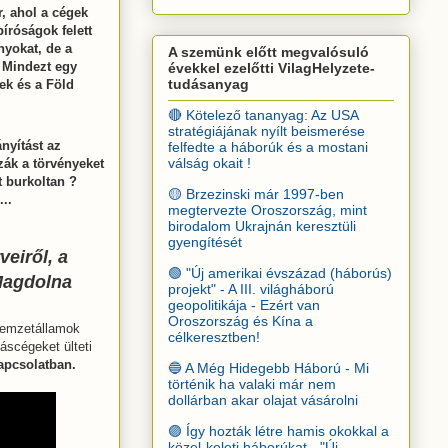
r, ahol a cégek
íróságok felett
nyokat, de a
A szemünk előtt megvalósuló
 Mindezt egy
évekkel ezelőtti VilagHelyzete-
tudásanyag
ek és a Föld
🔴 Kötelező tananyag: Az USA
stratégiájának nyílt beismerése
ányítást az
felfedte a háborúk és a mostani
válság okait !
zák a törvényeket
t burkoltan ?
🟡 Brzezinski már 1997-ben
...
megtervezte Oroszország, mint
birodalom Ukrajnán keresztüli
gyengítését
veiről, a
🟢 "Új amerikai évszázad (háborús)
 Magdolna
projekt" - A III. világháború
geopolitikája - Ezért van
Oroszország és Kína a
 nemzetállamok
célkeresztben!
áscégeket ülteti
apcsolatban.
🔵 A Még Hidegebb Háború - Mi
történik ha valaki már nem
dollárban akar olajat vásárolni
🟣 Így hozták létre hamis okokkal a
közel-keleti háborúkat - "Új