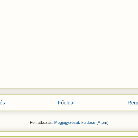
és
Főoldal
Rége
Feliratkozás:
Megjegyzések küldése (Atom)