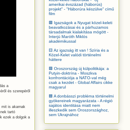
amerikai évszázad (háborús)
projekt" - "Háborúra készülve" című
film
🟥 Igazságok a Nyugat közel-keleti
beavatkozásai és a párhuzamos
társadalmak kialakítása mögött -
Interjú Maróth Miklós
akadémikussal
🟨 Az igazság itt van ! Szíria és a
Közel-Kelet valódi történelmi
háttere
🟩 Oroszország új külpolitikája: a
Putyin-doktrína - Moszkva
konfrontációja a NATO-val még
csak a kezdet - Global Affairs cikke
dás a
magyarul
éről és szerepéről
🟦 A donbásszi probléma történelmi
gyökereinek magyarázata - A régió
sajátos identitása miatt nem
 mit is akarnak
illeszkedik sem Oroszországhoz,
inek tartó
sem Ukrajnához
ek ezek a dolgok a