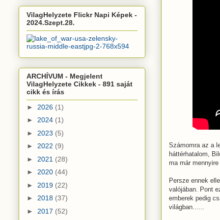
VilagHelyzete Flickr Napi Képek -
2024.Szept.28.
ARCHÍVUM - Megjelent
VilagHelyzete Cikkek - 891 saját
cikk és írás
►
2026
(1)
►
2024
(1)
►
2023
(5)
Számomra az a leg
►
2022
(9)
háttérhatalom, Bi
►
2021
(28)
ma már mennyire 
►
2020
(44)
Persze ennek ell
►
2019
(22)
valójában. Pont ez
►
2018
(37)
emberek pedig csa
világban......
►
2017
(52)