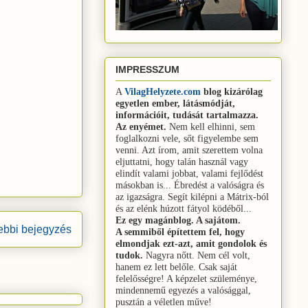
IMPRESSZUM
A
VilagHelyzete.com
blog
kizárólag
egyetlen ember, látásmódját,
információit, tudását tartalmazza.
Az enyémet.
Nem kell elhinni, sem
foglalkozni vele, sőt figyelembe sem
venni.
Azt írom, amit szerettem volna
eljuttatni, hogy talán használ vagy
elindít valami jobbat, valami fejlődést
másokban is...
Ébredést a valóságra és
az igazságra.
Segít kilépni a Mátrix-ból
és az elénk húzott fátyol ködéből...
Ez egy magánblog. A sajátom.
bbi bejegyzés
A semmiből építettem fel, hogy
elmondjak ezt-azt, amit gondolok és
tudok.
Nagyra nőtt. Nem cél volt,
hanem ez lett belőle. Csak saját
felelősségre! A képzelet szüleménye,
mindennemű egyezés a valósággal,
pusztán a véletlen műve!