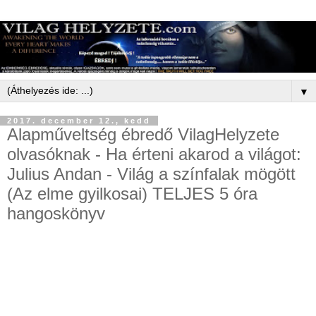
▼
2017. december 12., kedd
Alapműveltség ébredő VilagHelyzete
olvasóknak - Ha érteni akarod a világot:
Julius Andan - Világ a színfalak mögött
(Az elme gyilkosai) TELJES 5 óra
hangoskönyv