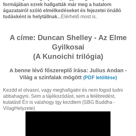
formájában ezrek hallgatták már meg a hatalom
ágazatairól szóló elmélkedéseket és fejezetei önálló
tudásként is helytállnak..
.Elérhető most is.
A címe: Duncan Shelley - Az Elme
Gyilkosai
(A Kunoichi trilógia)
A benne lévő főszereplő írása: Julius Andan -
Világ a színfalak mögött
(PDF letöltése)
Kezdd el olvasni, vagy meghallgatni és nem fogod tudni
abbahagyni. Sem a tájékozódást, sem a felébredést,
kutatást! Én is valahogy így kezdtem (SBG Buddha -
VilagHelyzete)