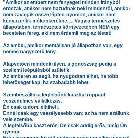
"Amikor az embert nem fenyegeti minden irányból
erőszak, amikor nem hazudnak neki mindenről, amikor
nem zavarják össze lépten-nyomon, amikor nem
kényszerítik mókuskerékbe..... Vagyis természetes
állapotában, természetes környezetében NEM egy
becstelen féreg, aki nem érdemli meg az életet!
Az ember, amikor mentálisan jó állapotban van, egy
nemes nagyszerű lény.
Alapvetően mindenki ilyen, a gonoszság pedig a
szellemi leépülésből születik.
Az emberen az segít, ha nyugodtan élhet, ha több
lehetőséget kap, ha szabadabb lehet.
Szembeszállni a legfelsőbb kaszttal roppant
veszedelmes vállalkozás.
Én csak tudom, elhiheti.
Ennél csak egy veszélyesebb van: az ha nem szállunk
vele szembe.
A legfelsőbb kaszt erős. De csak addig erős, amíg Ön
gyenge.
Erős és gyenge között pedig csupán egyetlen tényező