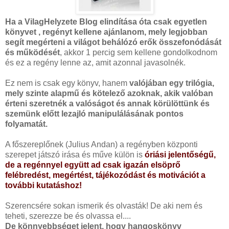
Ha a VilagHelyzete Blog elindítása óta csak egyetlen
könyvet , regényt kellene ajánlanom, mely legjobban
segít megérteni a világot behálózó erők összefonódását
és működését
, akkor 1 percig sem kellene gondolkodnom
és ez a regény lenne az, amit azonnal javasolnék.
Ez nem is csak egy könyv, hanem
valójában egy trilógia,
mely szinte alapmű és kötelező azoknak, akik valóban
érteni szeretnék a valóságot és annak körülöttünk és
szemünk előtt lezajló manipulálásának pontos
folyamatát.
A főszereplőnek (Julius Andan) a regényben központi
szerepet játszó irása és műve külön is
óriási jelentőségű,
de a regénnyel együtt ad csak igazán elsöprő
felébredést, megértést, tájékozódást és motivációt a
további kutatáshoz!
Szerencsére sokan ismerik és olvasták! De aki nem és
teheti, szerezze be és olvassa el....
De könnyebbséget jelent, hogy hangoskönyv