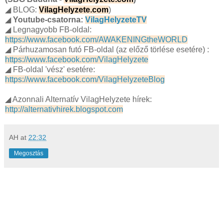
◢ BLOG:
VilagHelyzete.com
)
◢
Youtube-csatorna:
VilagHelyzeteTV
◢ Legnagyobb FB-oldal:
https://www.facebook.com/AWAKENINGtheWORLD
◢ Párhuzamosan futó FB-oldal (az előző törlése esetére) :
https://www.facebook.com/VilagHelyzete
◢ FB-oldal 'vész' esetére:
https://www.facebook.com/VilagHelyzeteBlog
◢ Azonnali Alternatív VilagHelyzete hírek:
http://alternativhirek.blogspot.com
AH
at
22:32
Megosztás