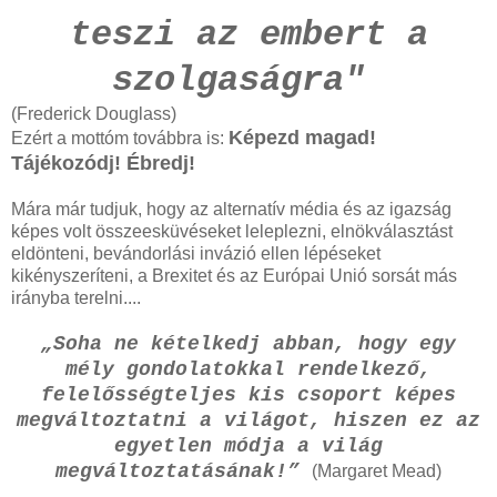
teszi az embert a
szolgaságra"
(Frederick Douglass)
Képezd magad!
Ezért a mottóm továbbra is:
Tájékozódj! Ébredj!
Mára már tudjuk, hogy az alternatív média és az igazság
képes volt összeesküvéseket leleplezni, elnökválasztást
eldönteni, bevándorlási invázió ellen lépéseket
kikényszeríteni, a Brexitet és az Európai Unió sorsát más
irányba terelni....
„Soha ne kételkedj abban, hogy egy
mély gondolatokkal rendelkező,
felelősségteljes kis csoport képes
megváltoztatni a világot, hiszen ez az
egyetlen módja a világ
megváltoztatásának!”
(Margaret Mead)