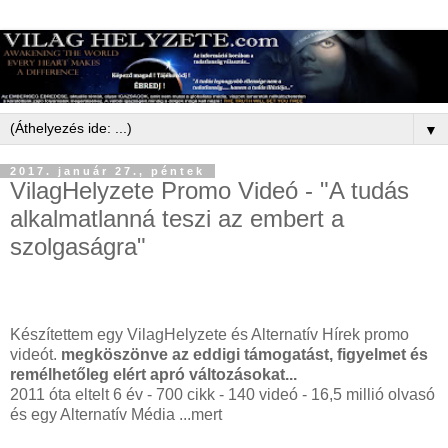
▼
2017. január 27., péntek
VilagHelyzete Promo Videó - "A tudás
alkalmatlanná teszi az embert a
szolgaságra"
Készítettem egy VilagHelyzete és Alternatív Hírek promo
videót.
megköszönve az eddigi támogatást, figyelmet és
remélhetőleg elért apró változásokat...
2011 óta eltelt 6 év - 700 cikk - 140 videó - 16,5 millió olvasó
és egy Alternatív Média ...mert