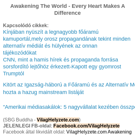
Awakening The World - Every Heart Makes A
Difference
Kapcsolódó cikkek:
Kínjában nyüszít a legnagyobb főáramú
kamuportál,mely orosz propagandának tekint minden
alternatív médiát és hülyének az onnan
tájékozódókat
CNN, mint a hamis hírek és propaganda forrása
sorsfordító lejtőhöz érkezett-Kapott egy gyomrost
Trumptól
Kitört az Igazság-háború a Főáramú és az Alternatív M
hozta a hazug mainstream listáját
"Amerikai médiasakálok: 5 nagyvállalat kezében összp
(SBG Buddha -
VilagHelyzete.com
)
JELENLEGI FB-oldal:
Facebook.com/VilagHelyzete
Facebook által likvidált oldal:
VilagHelyzete.com Awakening