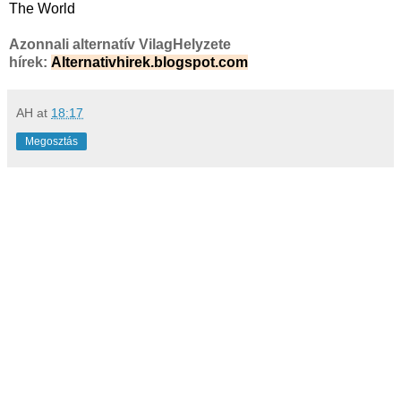
The World
Azonnali alternatív VilagHelyzete
hírek:
Alternativhirek.blogspot.com
AH
at
18:17
Megosztás